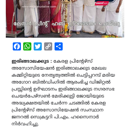
Facebook
WhatsApp
Twitter
Copy
Share
Link
ഇരിങ്ങാലക്കുട :
കേരള പ്രിന്റേഴ്സ്
അസോസിയേഷൻ ഇരിങ്ങാലക്കുട മേഖല
കമ്മിറ്റിയുടെ നേതൃത്വത്തിൽ ചെട്ടിപ്പറമ്പ് മരിയ
അഗോറ ബിൽഡിംഗിൽ ആരംഭിച്ച ഡിജിറ്റൽ
പ്രസ്സിന്റെ ഉദ്ഘാടനം ഇരിങ്ങാലക്കുട നഗരസഭ
ചെയർപേഴ്സൺ മേരിക്കുട്ടി ജോയിയുടെ
അദ്ധ്യക്ഷതയിൽ ചേർന്ന ചടങ്ങിൽ കേരള
പ്രിന്റേഴ്സ് അസോസിയേഷൻ സംസ്ഥാന
ജനറൽ സെക്രട്ടറി പി.എം. ഹസൈനാർ
നിർവഹിച്ചു.