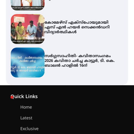
വിദ്യാർത്ഥികൾ
സർഗ്ഗസാഹിതി- കവിതാസംഗമം
2026 കവിതാ ചർച്ച കാട്ടൂർ, ടി. കെ.
ബാലൻ ഹാളിൽ 16ന്
ശക്തമായ മഴ തുടരുന്നു – തൃശൂർ
ജില്ലയിൽ എല്ലാ വിദ്യാഭ്യാസ
സ്ഥാപനങ്ങൾക്കും ശനിയാഴ്ച
അവധി
എം.ജി. യൂണിവേഴ്‌സിറ്റിയിൽ നിന്ന്
ഇംഗ്ളീഷ് സാഹിത്യത്തിൽ
Quick Links
ഡോക്ടറേറ്റ് നേടിയ എൻ. ആര്യ
Home
Latest
ട്യുണീഷ്യൻ ചിത്രം ” ദി വോയിസ്
ഓഫ് ഹിന്ദ് റജബ് ” ഇരിങ്ങാലക്കുട
Exclusive
ഫിലിം സൊസൈറ്റി ആഗസ്റ്റ് 7