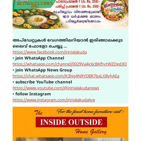
അപ്ഡേറ്റുകൾ വേഗത്തിലറിയാൻ ഇരിങ്ങാലക്കുട
ലൈവ് ഫോളോ ചെയ്യൂ …
https://www.facebook.com/irinjalakuda
▪
join WhatsApp Channel
https://whatsapp.com/channel/0029Va4ic6cBKfhytWZQed3O
▪
join WhatsApp News Group
https://chat.whatsapp.com/K3Ng4NRYDBR7baLXByhAEa
▪
subscribe YouTube channel
https://www.youtube.com/@irinjalakudanews
▪
follow Instagram
https://www.instagram.com/irinjalakudalive