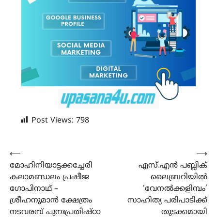
Post Views:
798
Post
⟵
⟶
മോഹിനിയാട്ടക്കച്ചേരി
എസ്.എൻ പബ്ലിക്
navigation
കലാമണ്ഡലം പ്രഷീജ
ലൈബ്രറിയിൽ
ഗോപിനാഥ് –
‘വേനൽക്കളിമ്പം’
ശ്രീഹനുമാൻ ക്ഷേത്രം
സാഹിത്യ പരിപാടിക്ക്
നടവരമ്പ് പുനഃപ്രതിഷ്ഠാ
തുടക്കമായി