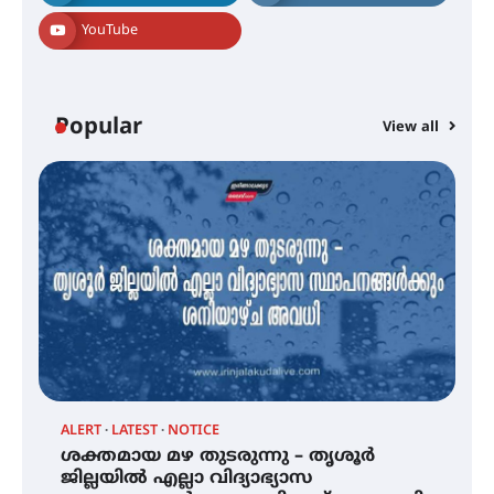
വെള്ളിയാഴ്ച സ്‌ക്രീൻ ചെയ്യുന്നു
YouTube
സെന്റ് ജോസഫ്സ് കോളജ്
കോമേഴ്‌സ് അസോസിയേഷന്
Popular
തുടക്കമായി
View all
കോമേഴ്സ് എക്സ്പോയുമായി
എസ് എൻ ഹയർ സെക്കൻഡറി
വിദ്യാർത്ഥികൾ
സർഗ്ഗസാഹിതി- കവിതാസംഗമം
2026 കവിതാ ചർച്ച കാട്ടൂർ, ടി. കെ.
ബാലൻ ഹാളിൽ 16ന്
ALERT
LATEST
NOTICE
ശക്തമായ മഴ തുടരുന്നു – തൃശൂർ
്
ശക്തമായ മഴ തുടരുന്നു – തൃശൂർ
ജില്ലയിൽ എല്ലാ വിദ്യാഭ്യാസ
ജില്ലയിൽ എല്ലാ വിദ്യാഭ്യാസ
സ്ഥാപനങ്ങൾക്കും ശനിയാഴ്ച