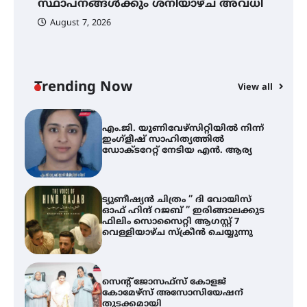
സ്ഥാപനങ്ങൾക്കും ശനിയാഴ്ച അവധി
അവധി
August 7, 2026
എം.ജി. യൂണിവേഴ്‌സിറ്റിയിൽ നിന്ന്
ഇംഗ്ളീഷ് സാഹിത്യത്തിൽ
ഡോക്ടറേറ്റ് നേടിയ എൻ. ആര്യ
Trending Now
View all
A
ട്യുണീഷ്യൻ ചിത്രം ” ദി വോയിസ്
ഓഫ് ഹിന്ദ് റജബ് ” ഇരിങ്ങാലക്കുട
എ
ഫിലിം സൊസൈറ്റി ആഗസ്റ്റ് 7
ഇ
വെള്ളിയാഴ്ച സ്‌ക്രീൻ ചെയ്യുന്നു
ന
സെന്റ് ജോസഫ്സ് കോളജ്
കോമേഴ്‌സ് അസോസിയേഷന്
തുടക്കമായി
കോമേഴ്സ് എക്സ്പോയുമായി
എസ് എൻ ഹയർ സെക്കൻഡറി