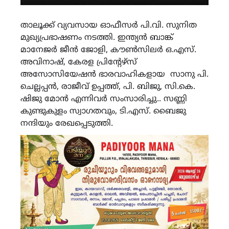
താലൂക്ക് വ്യവസായ ഓഫീസർ പി.വി. സുനിത
മുഖ്യപ്രഭാഷണം നടത്തി. ഇന്ത്യൻ ബാങ്ക്
മാനേജർ ജീൻ ജോളി, കൗൺസിലർ ഒ.എസ്.
അവിനാഷ്, കേരള പ്രിന്റേഴ്സ്
അസോസിയേഷൻ ഭാരവാഹികളായ സാനു പി.
ചെല്ലപ്പൻ, രാജീവ് ഉപ്പത്ത്, പി. ബിജു, സി.കെ.
ഷിജു മോൻ എന്നിവർ സംസാരിച്ചു.. സണ്ണി
കുണ്ടുകുളം സ്വാഗതവും, ടി.എസ്. ബൈജു
നന്ദിയും രേഖപ്പെടുത്തി.