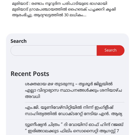
മുരിയാട് : രണ്ടാം നൂറുദിന പരിപാടിയുടെ ഭാഗമായി
മുരിയാട് ഗ്രാമപഞ്ചായത്തില്‍ ഹൈടെക് പച്ചക്കറി കൃഷി
ആരംഭിച്ചു. ആദ്യഘട്ടത്തില്‍ 30 ലധികം…
Search
Search
Recent Posts
ശക്തമായ മഴ തുടരുന്നു – തൃശൂർ ജില്ലയിൽ
എല്ലാ വിദ്യാഭ്യാസ സ്ഥാപനങ്ങൾക്കും ശനിയാഴ്ച
അവധി
എം.ജി. യൂണിവേഴ്‌സിറ്റിയിൽ നിന്ന് ഇംഗ്ളീഷ്
സാഹിത്യത്തിൽ ഡോക്ടറേറ്റ് നേടിയ എൻ. ആര്യ
ട്യുണീഷ്യൻ ചിത്രം ” ദി വോയിസ് ഓഫ് ഹിന്ദ് റജബ്
” ഇരിങ്ങാലക്കുട ഫിലിം സൊസൈറ്റി ആഗസ്റ്റ് 7