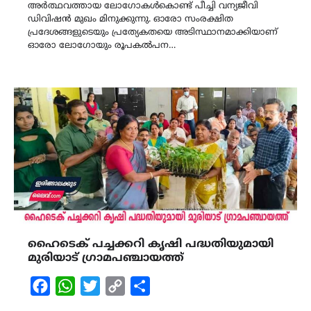
അർത്ഥവത്തായ ലോഗോകൾകൊണ്ട് പീച്ചി വന്യജീവി
ഡിവിഷൻ മുഖം മിനുക്കുന്നു. ഓരോ സംരക്ഷിത
പ്രദേശങ്ങളുടെയും പ്രത്യേകതയെ അടിസ്ഥാനമാക്കിയാണ്
ഓരോ ലോഗോയും രൂപകൽപന…
ഹൈടെക് പച്ചക്കറി കൃഷി പദ്ധതിയുമായി
മുരിയാട് ഗ്രാമപഞ്ചായത്ത്
Facebook
WhatsApp
Twitter
Copy
Share
Link