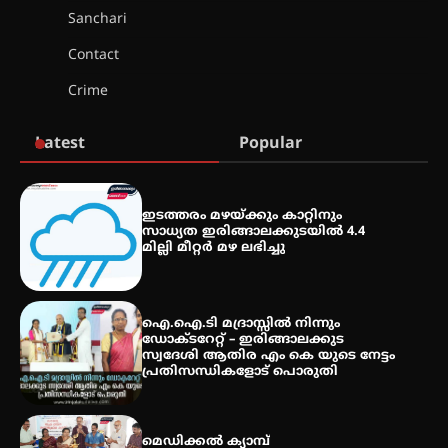
വെള്ളിയാഴ്ച സ്‌ക്രീൻ ചെയ്യുന്നു
Sanchari
Contact
സെന്റ് ജോസഫ്സ് കോളജ്
Crime
കോമേഴ്‌സ് അസോസിയേഷന്
തുടക്കമായി
Latest
Popular
കോമേഴ്സ് എക്സ്പോയുമായി
എസ് എൻ ഹയർ സെക്കൻഡറി
ഇടത്തരം മഴയ്ക്കും കാറ്റിനും
വിദ്യാർത്ഥികൾ
സാധ്യത ഇരിങ്ങാലക്കുടയിൽ 4.4
മില്ലി മീറ്റർ മഴ ലഭിച്ചു
സർഗ്ഗസാഹിതി- കവിതാസംഗമം
2026 കവിതാ ചർച്ച കാട്ടൂർ, ടി. കെ.
ഐ.ഐ.ടി മദ്രാസ്സിൽ നിന്നും
ബാലൻ ഹാളിൽ 16ന്
ഡോക്ടറേറ്റ് – ഇരിങ്ങാലക്കുട
സ്വദേശി ആതിര എം കെ യുടെ നേട്ടം
പ്രതിസന്ധികളോട് പൊരുതി
മെഡിക്കൽ ക്യാമ്പ്