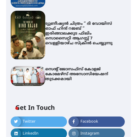
ട്യുണീഷ്യൻ ചിത്രം ” ദി വോയിസ്
ഓഫ് ഹിന്ദ് റജബ് ”
ഇരിങ്ങാലക്കുട ഫിലിം
സൊസൈറ്റി ആഗസ്റ്റ് 7
വെള്ളിയാഴ്ച സ്‌ക്രീൻ ചെയ്യുന്നു
സെന്റ് ജോസഫ്സ് കോളജ്
കോമേഴ്‌സ് അസോസിയേഷന്
തുടക്കമായി
എം.ജി. യൂണിവേഴ്‌സിറ്റിയിൽ നിന്ന്
ഇംഗ്ളീഷ് സാഹിത്യത്തിൽ
ഡോക്ടറേറ്റ് നേടിയ എൻ. ആര്യ
Get In Touch
Twitter
Facebook
ട്യുണീഷ്യൻ ചിത്രം ” ദി വോയിസ്
ഓഫ് ഹിന്ദ് റജബ് ” ഇരിങ്ങാലക്കുട
LinkedIn
Instagram
ഫിലിം സൊസൈറ്റി ആഗസ്റ്റ് 7