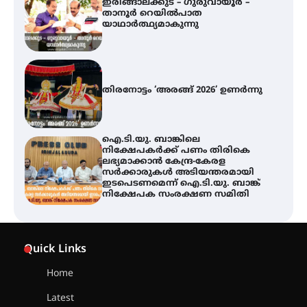
തിരനോട്ടം ‘അരങ്ങ് 2026’ ഉണർന്നു
ഐ.ടി.യു. ബാങ്കിലെ
നിക്ഷേപകർക്ക് പണം തിരികെ
ലഭ്യമാക്കാൻ കേന്ദ്ര-കേരള
സർക്കാരുകൾ അടിയന്തരമായി
ഇടപെടണമെന്ന് ഐ.ടി.യു. ബാങ്ക്
നിക്ഷേപക സംരക്ഷണ സമിതി
യൂത്ത് കോൺഗ്രസ്‌ സ്ഥാപക ദിനം
– ഇരിങ്ങാലക്കുടയിൽ
ലഹരിവിരുദ്ധ പ്രതിജ്ഞയെടുത്ത്
യൂത്ത് കോൺഗ്രസ്
അരങ്ങ് 2026-ന്
സാംസ്കാരികപ്പൊലിമയോടെ
Quick Links
സമാപനം
Home
Latest