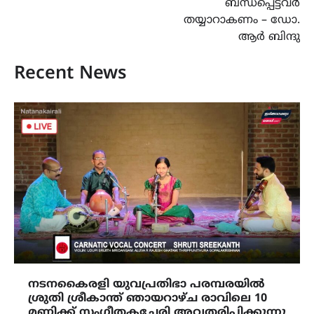
ബന്ധപ്പെട്ടവർ
തയ്യാറാകണം – ഡോ.
ആർ ബിന്ദു
Recent News
നടനകൈരളി യുവപ്രതിഭാ പരമ്പരയിൽ
ശ്രുതി ശ്രീകാന്ത് ഞായറാഴ്ച രാവിലെ 10
മണിക്ക് സംഗീതകച്ചേരി അവതരിപ്പിക്കുന്നു