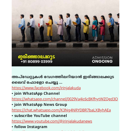
അപ്ഡേറ്റുകൾ വേഗത്തിലറിയാൻ ഇരിങ്ങാലക്കുട
ലൈവ് ഫോളോ ചെയ്യൂ …
https://www.facebook.com/irinjalakuda
▪
join WhatsApp Channel
https://whatsapp.com/channel/0029Va4ic6cBKfhytWZQed3O
▪
join WhatsApp News Group
https://chat.whatsapp.com/K3Ng4NRYDBR7baLXByhAEa
▪
subscribe YouTube channel
https://www.youtube.com/@irinjalakudanews
▪
follow Instagram