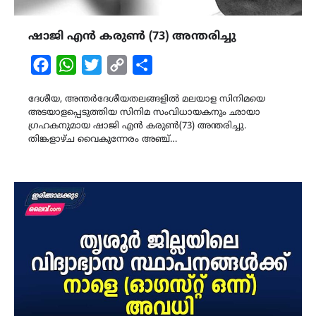
ഷാജി എൻ കരുൺ (73) അന്തരിച്ചു
Facebook
WhatsApp
Twitter
Copy
Share
Link
ദേശീയ, അന്തർദേശീയതലങ്ങളിൽ മലയാള സിനിമയെ
അടയാളപ്പെടുത്തിയ സിനിമ സംവിധായകനും ഛായാ​
ഗ്രഹകനുമായ ഷാജി എൻ കരുൺ(73) അന്തരിച്ചു.
തിങ്കളാഴ്ച വെെകുന്നേരം അഞ്ച്…