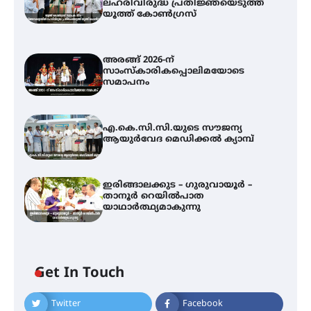
ലഹരിവിരുദ്ധ പ്രതിജ്ഞയെടുത്ത്
യൂത്ത് കോൺഗ്രസ്
അരങ്ങ് 2026-ന്
സാംസ്കാരികപ്പൊലിമയോടെ
സമാപനം
എ.കെ.സി.സി.യുടെ സൗജന്യ
ആയുർവേദ മെഡിക്കൽ ക്യാമ്പ്
ഇരിങ്ങാലക്കുട – ഗുരുവായൂർ –
താനൂർ റെയിൽപാത
യാഥാർത്ഥ്യമാകുന്നു
അരങ്ങ് 2026-ന്
സാംസ്കാരികപ്പൊലിമയോടെ
സമാപനം
Get In Touch
Twitter
Facebook