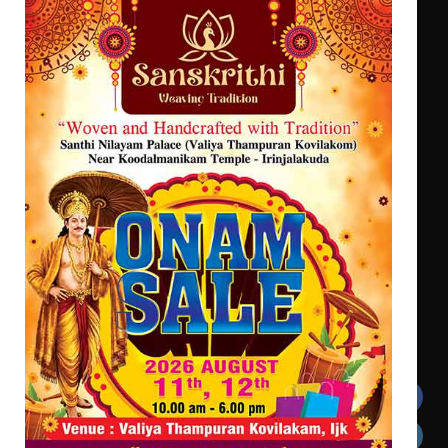
എം.ജി. യൂണിവേഴ്‌സിറ്റിയിൽ നിന്ന്
ഇംഗ്ളീഷ് സാഹിത്യത്തിൽ
ഡോക്ടറേറ്റ് നേടിയ എൻ. ആര്യ
ട്യുണീഷ്യൻ ചിത്രം ” ദി വോയിസ്
ഓഫ് ഹിന്ദ് റജബ് ” ഇരിങ്ങാലക്കുട
ഫിലിം സൊസൈറ്റി ആഗസ്റ്റ് 7
വെള്ളിയാഴ്ച സ്‌ക്രീൻ ചെയ്യുന്നു
Get In Touch
Twitter
Facebook
LinkedIn
Instagram