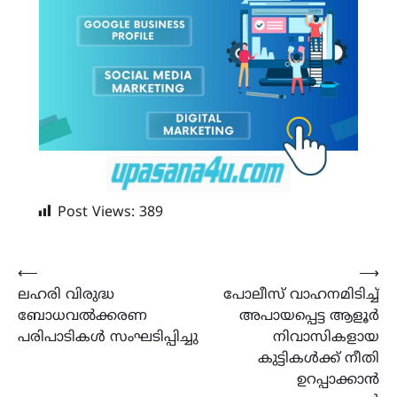
Post Views:
389
Post
⟵
⟶
ലഹരി വിരുദ്ധ
പോലീസ് വാഹനമിടിച്ച്
navigation
ബോധവൽക്കരണ
അപായപ്പെട്ട ആളൂർ
പരിപാടികൾ സംഘടിപ്പിച്ചു
നിവാസികളായ
കുട്ടികൾക്ക് നീതി
ഉറപ്പാക്കാൻ