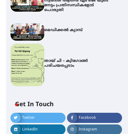
സ്വദേശി ആതിര എം കെ യുടെ
നേട്ടം പ്രതിസന്ധികളോട്
പൊരുതി
മെഡിക്കൽ ക്യാമ്പ്
തായ് ചി – ക്വിഗോങ്ങ്
പരിചയപ്പെടാം
Get In Touch
Twitter
Facebook
ഐ.ഐ.ടി മദ്രാസ്സിൽ നിന്നും
ഡോക്ടറേറ്റ് – ഇരിങ്ങാലക്കുട
LinkedIn
Instagram
സ്വദേശി ആതിര എം കെ യുടെ