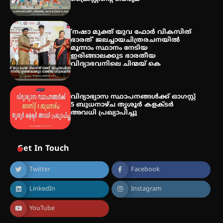
‘നഷാ മുക്ത് യുവ ഫോർ വികസിത്
ഭാരത്’ ജലച്ചായചിത്രരചനയിൽ
മൂന്നാം സ്ഥാനം നേടിയ
ഇരിങ്ങാലക്കുട ഭാരതീയ
വിദ്യാഭവനിലെ ചിന്മയ് കെ
വിദ്യാഭ്യാസ സ്ഥാപനങ്ങള്‍ക്ക് ഓഗസ്റ്റ്
5 ബുധനാഴ്ച തൃശൂർ കളക്ടർ
അവധി പ്രഖ്യാപിച്ചു
Get In Touch
Twitter
Facebook
LinkedIn
Instagram
YouTube