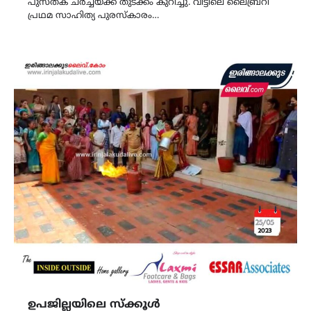
പുസ്‌തക ചർച്ചയ്ക്ക് തുടക്കം കുറിച്ചു. വീട്ടിലെ ലൈബ്രറി
പ്രഥമ സാഹിത്യ പുരസ്‌കാരം…
ഉപജില്ലയിലെ സ്ക്കൂൾ