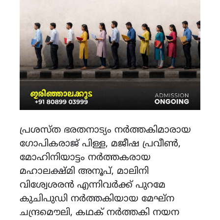
പ്രശസ്ത ഭരതനാട്യം നർത്തകിമാരായ
ഗോപികരാജ് പിള്ള, മജീഷ പ്രവീൺ,
മോഹിനിയാട്ടം നർത്തകരായ
മഹാലക്ഷ്മി അനൂപ്, മാലിനി
വിശ്വേശരൻ എന്നിവർക്ക് പുറമേ
കുചിപുഡി നർത്തകിയായ മേഘ്ന
ചന്ദ്രമൌലി, കഥക് നർത്തകി നയന