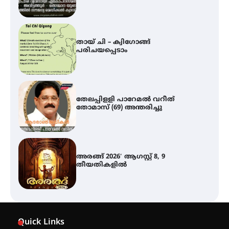
തേലപ്പിളളി പാറേമൽ വറീത്
തോമാസ് (69) അന്തരിച്ചു
അരങ്ങ് 2026′ ആഗസ്റ്റ് 8, 9
തീയതികളിൽ
ഇടത്തരം മഴയ്ക്കും കാറ്റിനും
സാധ്യത ഇരിങ്ങാലക്കുടയിൽ 4.4
മില്ലി മീറ്റർ മഴ ലഭിച്ചു
ഐ.ഐ.ടി മദ്രാസ്സിൽ നിന്നും
ഡോക്ടറേറ്റ് – ഇരിങ്ങാലക്കുട
Quick Links
സ്വദേശി ആതിര എം കെ യുടെ