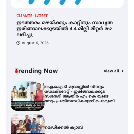
ആ
പ
CLIMATE
LATEST
ഇടത്തരം മഴയ്ക്കും കാറ്റിനും സാധ്യത
ഇടത്തരം മഴയ്ക്കും കാറ്റിനും
സാധ്യത ഇരിങ്ങാലക്കുടയിൽ 4.4
ഇരിങ്ങാലക്കുടയിൽ 4.4 മില്ലി മീറ്റർ മഴ
മില്ലി മീറ്റർ മഴ ലഭിച്ചു
ലഭിച്ചു
August 6, 2026
ഐ.ഐ.ടി മദ്രാസ്സിൽ നിന്നും
ഡോക്ടറേറ്റ് – ഇരിങ്ങാലക്കുട
സ്വദേശി ആതിര എം കെ യുടെ
നേട്ടം പ്രതിസന്ധികളോട് പൊരുതി
Trending Now
View all
മെഡിക്കൽ ക്യാമ്പ്
തായ് ചി – ക്വിഗോങ്ങ്
പരിചയപ്പെടാം