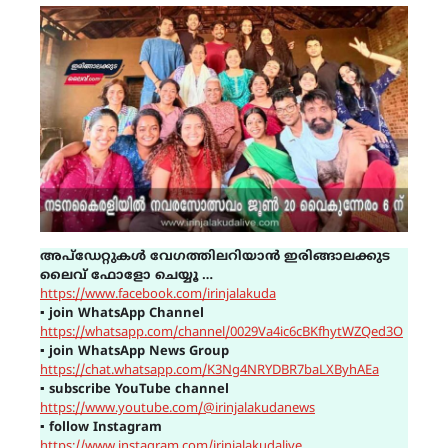
അപ്ഡേറ്റുകൾ വേഗത്തിലറിയാൻ ഇരിങ്ങാലക്കുട
ലൈവ് ഫോളോ ചെയ്യൂ …
https://www.facebook.com/irinjalakuda
▪
join WhatsApp Channel
https://whatsapp.com/channel/0029Va4ic6cBKfhytWZQed3O
▪
join WhatsApp News Group
https://chat.whatsapp.com/K3Ng4NRYDBR7baLXByhAEa
▪
subscribe YouTube channel
https://www.youtube.com/@irinjalakudanews
▪
follow Instagram
https://www.instagram.com/irinjalakudalive