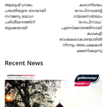
Post
ആയുഷ് ഗ്രാമം
കലാനിലയം
navigation
പദ്ധതിയുടെ ഭാഗമായി
ഗോപിനാഥന്റെ
സൗജന്യ യോഗ
സ്മരണാർത്ഥം
പരിശീലനത്തിന്
‘ഗോപിനാഥം’
തുടക്കമായി
പുരസ്ക്കാരത്തിനായി
കഥകളി
വേഷകലാകാരന്മാരിൽ
നിന്നും അപേക്ഷകൾ
ക്ഷണിക്കുന്നു
Recent News