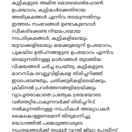
കുട്ടികളുടെ അമിത മൊബൈൽഫോൺ
ഉപയോഗം, കുട്ടികൾക്കെതിരായ
അതിക്രമങ്ങൾ എന്നിവ തടയുന്നതിനും
ഇത്തരം സംഭവങ്ങൾ ഉണ്ടാകുമ്പോൾ
സ്വീകരിക്കേണ്ട നിയമപരമായ
നടപടിക്രമങ്ങൾ, കുട്ടികളിലേയും
യുവാക്കളിലേയും മയക്കുമരുന്ന് ഉപയോഗം,
പുകയില ഉത്പനങ്ങളുടെ ഉപയോഗം എന്നിവ
തടയുന്നതിനുള്ള മാർഗങ്ങൾ തുടങ്ങിയ
വിഷയങ്ങൾ ചർച്ച ചെയ്തു. കുട്ടികളുടെ
മാനസിക-വെല്ലുവിളികളെ തിരിച്ചറിഞ്ഞ്
ഇടപെടേണ്ടതും, ചതിക്കുഴികളിലേയ്ക്കും,
ക്രിമിനൽ പ്രവർത്തനങ്ങളിലേയ്ക്കും
വ്യാപൃതരാകാതെ പ്രത്യേക ശ്രദ്ധയോടെ
വഴിതെറ്റിപോകുന്നവർക്ക് തിരിച്ചറിവ്
നൽകുന്നതിനുള്ള നടപടികൾ അദ്ധ്യാപകർ
കൈകൊള്ളണമെന്ന് തിരുമാനിച്ചു.
യോഗത്തിൽ പങ്കെടുത്തവരുടെ
സംശയങ്ങൾക്ക് തൃശ്ശൂർ റൂറൽ ജില്ലാ പോലീസ്