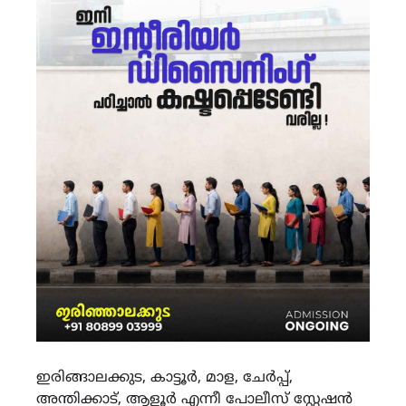
ഇരിങ്ങാലക്കുട, കാട്ടൂർ, മാള, ചേർപ്പ്,
അന്തിക്കാട്, ആളൂർ എന്നീ പോലീസ് സ്റ്റേഷൻ