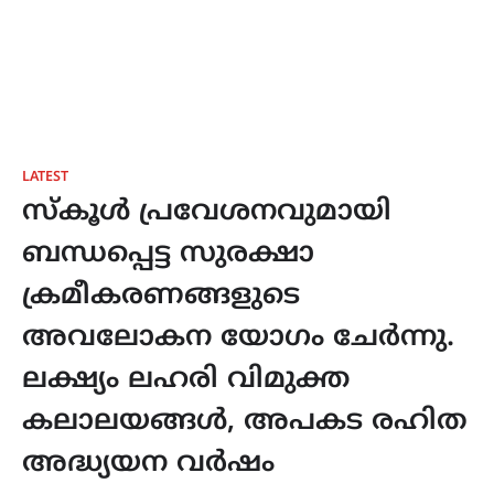
LATEST
സ്കൂൾ പ്രവേശനവുമായി
ബന്ധപ്പെട്ട സുരക്ഷാ
ക്രമീകരണങ്ങളുടെ
അവലോകന യോഗം ചേർന്നു.
ലക്ഷ്യം ലഹരി വിമുക്ത
കലാലയങ്ങൾ, അപകട രഹിത
അദ്ധ്യയന വർഷം