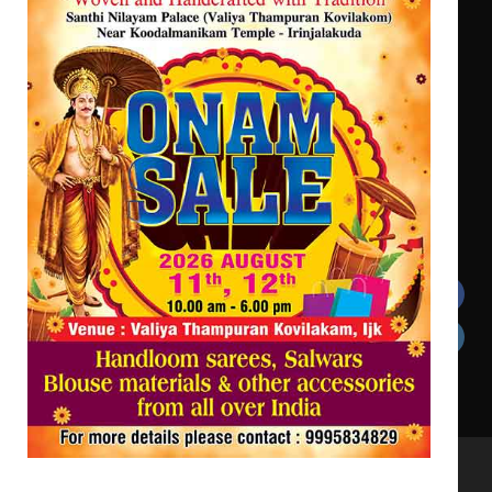
സർഗ്ഗസാഹിതി- കവിതാസംഗമം 2026
കവിതാ ചർച്ച കാട്ടൂർ, ടി. കെ.
ബാലൻ ഹാളിൽ 16ന്
ഇടത്തരം മഴയ്ക്കും കാറ്റിനും
സാധ്യത ഇരിങ്ങാലക്കുടയിൽ 4.4
മില്ലി മീറ്റർ മഴ ലഭിച്ചു
Get In Touch
Twitter
Facebook
LinkedIn
Instagram
YouTube
All Rights Reserved to irinjalakudalive.com Powered
by upasana4u.com