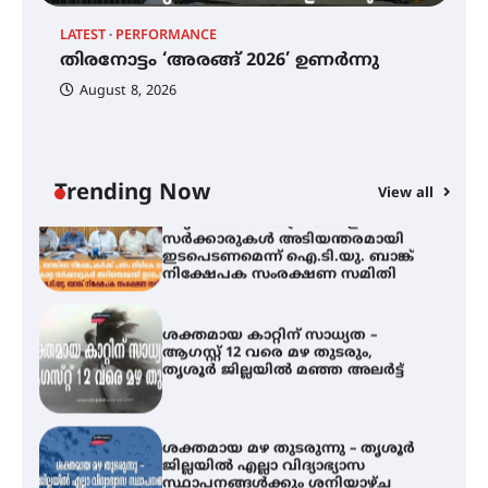
തിരനോട്ടം ‘അരങ്ങ് 2026’ ഉണർന്നു
LATEST
PERFORMANCE
EX
തിരനോട്ടം ‘അരങ്ങ് 2026’ ഉണർന്നു
ഐ
പ
August 8, 2026
ി
ക
ഐ.ടി.യു. ബാങ്കിലെ
ഇ
നിക്ഷേപകർക്ക് പണം തിരികെ
ലഭ്യമാക്കാൻ കേന്ദ്ര-കേരള
ന
സർക്കാരുകൾ അടിയന്തരമായി
ഇടപെടണമെന്ന് ഐ.ടി.യു. ബാങ്ക്
Trending Now
View all
നിക്ഷേപക സംരക്ഷണ സമിതി
ശക്തമായ കാറ്റിന് സാധ്യത –
ആഗസ്റ്റ് 12 വരെ മഴ തുടരും,
തൃശൂർ ജില്ലയിൽ മഞ്ഞ അലർട്ട്
ശക്തമായ മഴ തുടരുന്നു – തൃശൂർ
ജില്ലയിൽ എല്ലാ വിദ്യാഭ്യാസ
സ്ഥാപനങ്ങൾക്കും ശനിയാഴ്ച
അവധി