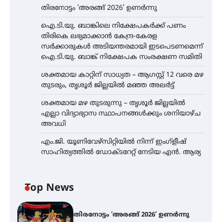
തിരനോട്ടം ‘അരങ്ങ് 2026’ ഉണർന്നു
ഐ.ടി.യു. ബാങ്കിലെ നിക്ഷേപകർക്ക് പണം
തിരികെ ലഭ്യമാക്കാൻ കേന്ദ്ര-കേരള
സർക്കാരുകൾ അടിയന്തരമായി ഇടപെടണമെന്ന്
ഐ.ടി.യു. ബാങ്ക് നിക്ഷേപക സംരക്ഷണ സമിതി
ശക്തമായ കാറ്റിന് സാധ്യത – ആഗസ്റ്റ് 12 വരെ മഴ
തുടരും, തൃശൂർ ജില്ലയിൽ മഞ്ഞ അലർട്ട്
ശക്തമായ മഴ തുടരുന്നു – തൃശൂർ ജില്ലയിൽ
എല്ലാ വിദ്യാഭ്യാസ സ്ഥാപനങ്ങൾക്കും ശനിയാഴ്ച
അവധി
എം.ജി. യൂണിവേഴ്‌സിറ്റിയിൽ നിന്ന് ഇംഗ്ളീഷ്
സാഹിത്യത്തിൽ ഡോക്ടറേറ്റ് നേടിയ എൻ. ആര്യ
Top News
തിരനോട്ടം ‘അരങ്ങ് 2026’ ഉണർന്നു