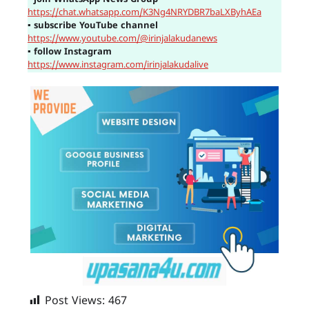
▪
join WhatsApp News Group
https://chat.whatsapp.com/K3Ng4NRYDBR7baLXByhAEa
▪
subscribe YouTube channel
https://www.youtube.com/@irinjalakudanews
▪
follow Instagram
https://www.instagram.com/irinjalakudalive
Post Views:
467