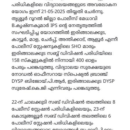
പരിധികളിലെ വിദ്യാാലയങ്ങളുടെ അവലോകന
യോഗം ഇന്ന് 21-05-2025 തിയ്യതി ചേർന്നു.
തൃശ്ശൂർ റൂറൽ ജില്ലാ പോലീസ് മേധാവി
B.കൃഷ്ണകുമാർ IPS ന്റെ നേതൃത്വത്തിൽ
സംഘടിപ്പിച്ച യോഗത്തിൽ ഇരിങ്ങാലക്കുട,
കാട്ടൂർ, മാള, ചേർപ്പ്, അന്തിക്കാട്, ആളൂർ എന്നീ
പോലീസ് സ്റ്റേഷനുകളിലെ SHO മാരും
ഇരിങ്ങാലക്കുട സബ്ബ് ഡിവിഷൻ പരിധിയിലെ
158 സ്കൂളുകളിൽ നിന്നായി 400 ഓളം
പേരും പങ്കെടുത്തു. വിദ്യാാലയ സുരക്ഷയുടെ
നോഡൽ ഓഫീസറായ സ്പെഷ്യൽ ബ്രാഞ്ച്
DYSP ബിജോയ്.പി.ആർ, ഇരിങ്ങാലക്കുട DYSP
സുരേഷ്.കെ.ജി എന്നിവരും പങ്കെടുത്തു.
22-ന് ചാലക്കുടി സബ് ഡിവിഷൻ തലത്തിലെ 8
പേലീസ് സ്റ്റേഷൻ പരിധികളിലെയും, 23-ന്
കൊടുങ്ങല്ലൂർ സബ് ഡിവിഷൻ തലത്തിലെ 6
പോലീസ് സ്റ്റേഷൻ പരിധികളിലെയും