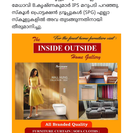
മേധാവി B.കൃഷ്ണകുമാർ IPS മറുപടി പറഞ്ഞു.
സ്കൂൾ പ്രൊട്ടക്ഷൻ ഗ്രൂപ്പുകൾ (SPG) എല്ലാ
സ്കൂളുകളിൽ അവ തുടങ്ങുന്നതിനായി
തീരുമാനിച്ചു.