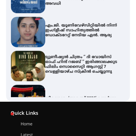
എം.ജി. യൂണിവേഴ്‌സിറ്റിയിൽ നിന്ന്
ഇംഗ്ളീഷ് സാഹിത്യത്തിൽ
ഡോക്ടറേറ്റ് നേടിയ എൻ. ആര്യ
ട്യുണീഷ്യൻ ചിത്രം ” ദി വോയിസ്
ഓഫ് ഹിന്ദ് റജബ് ” ഇരിങ്ങാലക്കുട
ഫിലിം സൊസൈറ്റി ആഗസ്റ്റ് 7
വെള്ളിയാഴ്ച സ്‌ക്രീൻ ചെയ്യുന്നു
തിരനോട്ടം ‘അരങ്ങ് 2026’ ഉണർന്നു
ഐ.ടി.യു. ബാങ്കിലെ
നിക്ഷേപകർക്ക് പണം തിരികെ
ലഭ്യമാക്കാൻ കേന്ദ്ര-കേരള
Quick Links
സർക്കാരുകൾ അടിയന്തരമായി
ഇടപെടണമെന്ന് ഐ.ടി.യു. ബാങ്ക്
നിക്ഷേപക സംരക്ഷണ സമിതി
Home
Latest