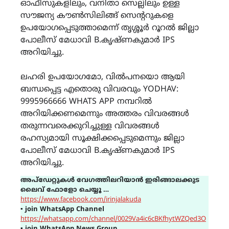
ഓഫീസുകളിലും, വനിതാ സെല്ലിലും ഉള്ള
സൗജന്യ കൗൺസിലിങ്ങ് സെന്ററുകളെ
ഉപയോഗപ്പെടുത്താമെന്ന് തൃശ്ശൂർ റൂറൽ ജില്ലാ
പോലീസ് മേധാവി B.കൃഷ്ണകുമാർ IPS
അറിയിച്ചു.
ലഹരി ഉപയോഗമോ, വിൽപനയൊ ആയി
ബന്ധപ്പെട്ട എതൊരു വിവരവും YODHAV:
9995966666 WHATS APP നമ്പറിൽ
അറിയിക്കണമെന്നും അത്തരം വിവരങ്ങൾ
തരുന്നവരെക്കുറിച്ചുള്ള വിവരങ്ങൾ
രഹസ്യമായി സൂക്ഷിക്കപ്പെടുമെന്നും ജില്ലാ
പോലീസ് മേധാവി B.കൃഷ്ണകുമാർ IPS
അറിയിച്ചു.
അപ്ഡേറ്റുകൾ വേഗത്തിലറിയാൻ ഇരിങ്ങാലക്കുട
ലൈവ് ഫോളോ ചെയ്യൂ …
https://www.facebook.com/irinjalakuda
▪
join WhatsApp Channel
https://whatsapp.com/channel/0029Va4ic6cBKfhytWZQed3O