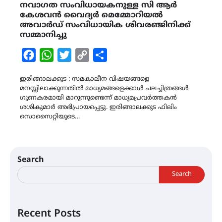
നവാഗത സംവിധായകനുള്ള സി ആർ
കേശവൻ വൈദ്യർ മെമ്മോറിയൽ
അവാർഡ് സംവിധായിക ശിവരഞ്ജിനിക്ക്
സമ്മാനിച്ചു
Facebook
WhatsApp
Twitter
Copy
Share
Link
ഇരിങ്ങാലക്കുട : സമകാലീന വിഷയങ്ങളെ
മനസ്സിലാക്കുന്നതിൽ മാധ്യമങ്ങളെക്കാൾ ചലച്ചിത്രങ്ങൾ
ഗുണകരമായി മാറുന്നുണ്ടെന്ന് മാധ്യമപ്രവർത്തകൻ
ശശികുമാർ അഭിപ്രായപ്പെട്ടു. ഇരിങ്ങാലക്കുട ഫിലിം
സൊസൈറ്റിയുടെ…
Search
Search
Recent Posts