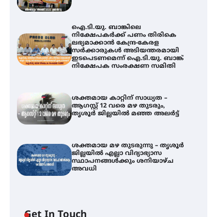
ഐ.ടി.യു. ബാങ്കിലെ
നിക്ഷേപകർക്ക് പണം തിരികെ
ലഭ്യമാക്കാൻ കേന്ദ്ര-കേരള
സർക്കാരുകൾ അടിയന്തരമായി
ഇടപെടണമെന്ന് ഐ.ടി.യു. ബാങ്ക്
നിക്ഷേപക സംരക്ഷണ സമിതി
ശക്തമായ കാറ്റിന് സാധ്യത –
ആഗസ്റ്റ് 12 വരെ മഴ തുടരും,
തൃശൂർ ജില്ലയിൽ മഞ്ഞ അലർട്ട്
ശക്തമായ മഴ തുടരുന്നു – തൃശൂർ
ജില്ലയിൽ എല്ലാ വിദ്യാഭ്യാസ
ഐ.ടി.യു. ബാങ്കിലെ
സ്ഥാപനങ്ങൾക്കും ശനിയാഴ്ച
നിക്ഷേപകർക്ക് പണം തിരികെ
അവധി
ലഭ്യമാക്കാൻ കേന്ദ്ര-കേരള
സർക്കാരുകൾ അടിയന്തരമായി
ഇടപെടണമെന്ന് ഐ.ടി.യു. ബാങ്ക്
നിക്ഷേപക സംരക്ഷണ സമിതി
Get In Touch