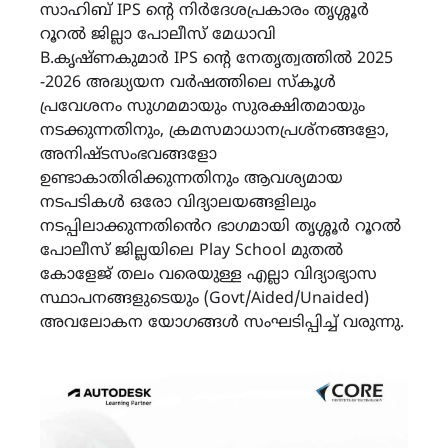
സാഹിബ് IPS ന്റെ നിർദേശപ്രകാരം തൃശ്ശൂർ
റൂറൽ ജില്ലാ പോലീസ് മേധാവി
B.കൃഷ്ണകുമാർ IPS ന്റെ നേതൃത്വത്തിൽ 2025
-2026 അദ്ധ്യയന വർഷത്തിലെ സ്കൂൾ
പ്രവേശനം സുഗമമായും സുരക്ഷിതമായും
നടക്കുന്നതിനും, ക്രമസമാധാനപ്രശ്നങ്ങളോ,
അനിഷ്ടസംഭവങ്ങളോ
ഉണ്ടാകാതിരിക്കുന്നതിനും ആവശ്യമായ
നടപടികൾ ഒരോ വിദ്യാലയങ്ങളിലും
നടപ്പിലാക്കുന്നതിൻെറ ഭാഗമായി തൃശ്ശൂർ റൂറൽ
പോലീസ് ജില്ലയിലെ Play School മുതൽ
കോളേജ് തലം വരെയുള്ള എല്ലാ വിദ്യാഭ്യാസ
സ്ഥാപനങ്ങളുടെയും (Govt/Aided/Unaided)
അവലോകന യോഗങ്ങൾ സംഘടിപ്പിച്ച് വരുന്നു.