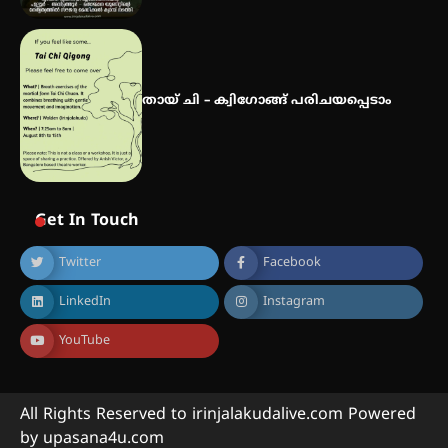
തായ് ചി – ക്വിഗോങ്ങ് പരിചയപ്പെടാം
Get In Touch
Twitter
Facebook
LinkedIn
Instagram
YouTube
All Rights Reserved to irinjalakudalive.com Powered
by upasana4u.com