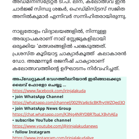
അഡ്മിനിസ്ട്രേറ്റർ ടി.പി. ലീന, കലോത്സവ ഇൻ
ചാർജ്ജ് സിന്ധു ശങ്കർ, ഹെഡ്മിസ്ട്രസ് സജിത
അനിൽകുമാർ എന്നിവർ സന്നിഹിതരായിരുന്നു.
നാല്പതോളം വിദ്യാലയങ്ങളിൽ, നിന്നുള്ള
അദ്ധ്യാപകരാണ് നാല് സ്റ്റേജുകളിലായി
ഒരുക്കിയ ‘മത്സരങ്ങളിൽ പങ്കെടുത്തത്.
പ്രശസ്ത കൂടിയാട്ട ചാക്യാർകൂത്ത് കലാകാരൻ
ഡോ. അമ്മന്നൂർ രജനീഷ് ചാക്യാരാണ്
കലോത്സവത്തിന്റെ ഉദ്ഘാടനം നിർവഹിച്ചത്.
അപ്ഡേറ്റുകൾ വേഗത്തിലറിയാൻ ഇരിങ്ങാലക്കുട
ലൈവ് ഫോളോ ചെയ്യൂ …
https://www.facebook.com/irinjalakuda
▪
join WhatsApp Channel
https://whatsapp.com/channel/0029Va4ic6cBKfhytWZQed3O
▪
join WhatsApp News Group
https://chat.whatsapp.com/K3Ng4NRYDBR7baLXByhAEa
▪
subscribe YouTube channel
https://www.youtube.com/@irinjalakudanews
▪
follow Instagram
https://www.instagram.com/irinjalakudalive