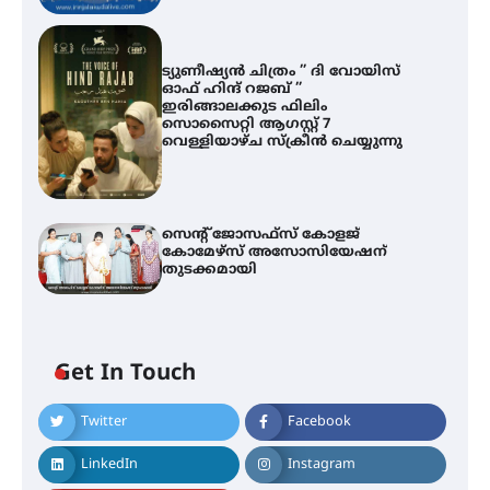
ട്യുണീഷ്യൻ ചിത്രം ” ദി വോയിസ്
ഓഫ് ഹിന്ദ് റജബ് ”
ഇരിങ്ങാലക്കുട ഫിലിം
സൊസൈറ്റി ആഗസ്റ്റ് 7
വെള്ളിയാഴ്ച സ്‌ക്രീൻ ചെയ്യുന്നു
സെന്റ് ജോസഫ്സ് കോളജ്
കോമേഴ്‌സ് അസോസിയേഷന്
തുടക്കമായി
എം.ജി. യൂണിവേഴ്‌സിറ്റിയിൽ നിന്ന്
ഇംഗ്ളീഷ് സാഹിത്യത്തിൽ
ഡോക്ടറേറ്റ് നേടിയ എൻ. ആര്യ
Get In Touch
Twitter
Facebook
ട്യുണീഷ്യൻ ചിത്രം ” ദി വോയിസ്
ഓഫ് ഹിന്ദ് റജബ് ” ഇരിങ്ങാലക്കുട
ഫിലിം സൊസൈറ്റി ആഗസ്റ്റ് 7
LinkedIn
Instagram
വെള്ളിയാഴ്ച സ്‌ക്രീൻ ചെയ്യുന്നു