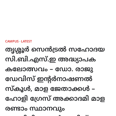
CAMPUS
LATEST
തൃശ്ശൂർ സെൻട്രൽ സഹോദയ
സി.ബി.എസ്.ഇ അദ്ധ്യാപക
കലോത്സവം – ഡോ. രാജു
ഡേവിസ് ഇൻ്റർനാഷണൽ
സ്കൂൾ, മാള ജേതാക്കൾ –
ഹോളി ഗ്രേസ് അക്കാദമി മാള
രണ്ടാം സ്ഥാനവും