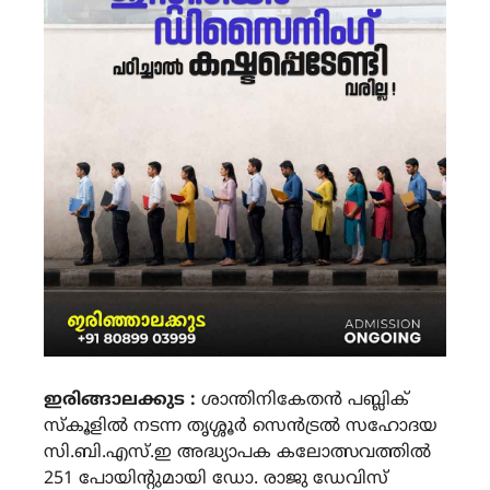
ഇരിങ്ങാലക്കുട :
ശാന്തിനികേതൻ പബ്ലിക്
സ്കൂളിൽ നടന്ന തൃശ്ശൂർ സെൻട്രൽ സഹോദയ
സി.ബി.എസ്.ഇ അദ്ധ്യാപക കലോത്സവത്തിൽ
251 പോയിൻ്റുമായി ഡോ. രാജു ഡേവിസ്