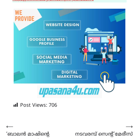
Post Views:
706
Post
⟵
⟶
‘ബാലൻ മാഷിൻ്റെ
നടവരമ്പ് സെന്റ് മേരീസ്
navigation