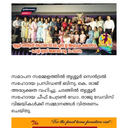
സമാപന സമ്മേളത്തിൽ തൃശ്ശൂർ സെൻട്രൽ
സഹോദയ പ്രസിഡണ്ട് ബിനു. കെ. രാജ്
അദ്ധ്യക്ഷത വഹിച്ചു. ചടങ്ങിൽ തൃശ്ശൂർ
സഹോദയ ചീഫ് പേട്രൺ ഡോ. രാജു ഡേവിസ്
വിജയികൾക്ക് സമ്മാനങ്ങൾ വിതരണം
ചെയ്തു.