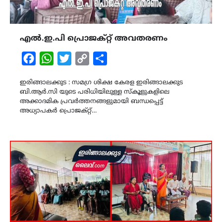
എൽ.ഇ.പി പ്രൊജക്റ്റ് അവതരണം
Facebook
WhatsApp
Twitter
Copy
Share
Link
ഇരിങ്ങാലക്കുട : സമഗ്ര ശിക്ഷ കേരള ഇരിങ്ങാലക്കുട
ബി.ആർ.സി യുടെ പരിധിയിലുള്ള സ്കൂളുകളിലെ
അക്കാദമിക പ്രവർത്തനങ്ങളുമായി ബന്ധപ്പെട്ട്
അധ്യാപകർ പ്രൊജക്റ്റ്…