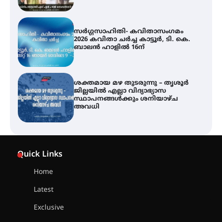
സർഗ്ഗസാഹിതി- കവിതാസംഗമം
2026 കവിതാ ചർച്ച കാട്ടൂർ, ടി. കെ.
ബാലൻ ഹാളിൽ 16ന്
ശക്തമായ മഴ തുടരുന്നു – തൃശൂർ
ജില്ലയിൽ എല്ലാ വിദ്യാഭ്യാസ
സ്ഥാപനങ്ങൾക്കും ശനിയാഴ്ച
അവധി
എം.ജി. യൂണിവേഴ്‌സിറ്റിയിൽ നിന്ന്
ഇംഗ്ളീഷ് സാഹിത്യത്തിൽ
Quick Links
ഡോക്ടറേറ്റ് നേടിയ എൻ. ആര്യ
Home
Latest
ട്യുണീഷ്യൻ ചിത്രം ” ദി വോയിസ്
ഓഫ് ഹിന്ദ് റജബ് ” ഇരിങ്ങാലക്കുട
Exclusive
ഫിലിം സൊസൈറ്റി ആഗസ്റ്റ് 7
വെള്ളിയാഴ്ച സ്‌ക്രീൻ ചെയ്യുന്നു