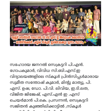
സഹോദയ ജനറൽ സെക്രട്ടറി പി.എൻ.
ഗോപകുമാർ, വിവിധ സി.ബി.എസ്.ഇ
വിദ്യാലയങ്ങളിലെ സ്കൂൾ പ്രിൻസിപ്പൾമാരായ
സുമീത സന്തോഷ് കുമാർ, മിൻ്റു മാത്യു, പി.
എസ്. ഉഷ, ഡോ. പി.വി. ലിവിയ, ഇ.ടി.ലത,
വിജിത ജിജേഷ്, എസ്.എൻ ഇ .എസ്
ചെയർമാൻ പി.കെ. പ്രസന്നൻ, സെക്രട്ടറി
സജിതൻ കുഞ്ഞിലിക്കാട്ടിൽ ,സ്കൂൾ