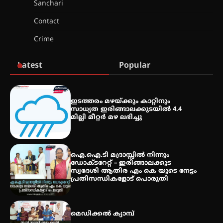
Sanchari
Contact
സെന്റ് ജോസഫ്സ് കോളജ്
Crime
കോമേഴ്‌സ് അസോസിയേഷന്
തുടക്കമായി
Latest
Popular
കോമേഴ്സ് എക്സ്പോയുമായി
എസ് എൻ ഹയർ സെക്കൻഡറി
ഇടത്തരം മഴയ്ക്കും കാറ്റിനും
വിദ്യാർത്ഥികൾ
സാധ്യത ഇരിങ്ങാലക്കുടയിൽ 4.4
മില്ലി മീറ്റർ മഴ ലഭിച്ചു
സർഗ്ഗസാഹിതി- കവിതാസംഗമം
2026 കവിതാ ചർച്ച കാട്ടൂർ, ടി. കെ.
ഐ.ഐ.ടി മദ്രാസ്സിൽ നിന്നും
ബാലൻ ഹാളിൽ 16ന്
ഡോക്ടറേറ്റ് – ഇരിങ്ങാലക്കുട
സ്വദേശി ആതിര എം കെ യുടെ നേട്ടം
പ്രതിസന്ധികളോട് പൊരുതി
മെഡിക്കൽ ക്യാമ്പ്