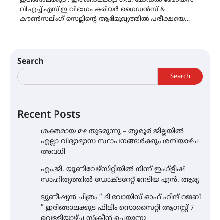
ഇരിങ്ങാലക്കുട : ഇരിങ്ങാലക്കുട ഗവ. മോഡൽ ബോയ്സ്
വി.എച്ച്.എസ്.ഇ വിഭാഗം കരിയർ ഗൈഡൻസ് &
കൗൺസലിംഗ് സെല്ലിന്‍റെ ആഭിമുഖ്യത്തിൽ പരീക്ഷയെ…
Search
Search
Recent Posts
ശക്തമായ മഴ തുടരുന്നു – തൃശൂർ ജില്ലയിൽ
എല്ലാ വിദ്യാഭ്യാസ സ്ഥാപനങ്ങൾക്കും ശനിയാഴ്ച
അവധി
എം.ജി. യൂണിവേഴ്‌സിറ്റിയിൽ നിന്ന് ഇംഗ്ളീഷ്
സാഹിത്യത്തിൽ ഡോക്ടറേറ്റ് നേടിയ എൻ. ആര്യ
ട്യുണീഷ്യൻ ചിത്രം ” ദി വോയിസ് ഓഫ് ഹിന്ദ് റജബ്
” ഇരിങ്ങാലക്കുട ഫിലിം സൊസൈറ്റി ആഗസ്റ്റ് 7
വെള്ളിയാഴ്ച സ്‌ക്രീൻ ചെയ്യുന്നു