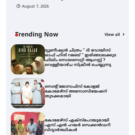
August 7, 2026
എം.ജി. യൂണിവേഴ്‌സിറ്റിയിൽ നിന്ന്
ഇംഗ്ളീഷ് സാഹിത്യത്തിൽ
ഡോക്ടറേറ്റ് നേടിയ എൻ. ആര്യ
Trending Now
View all
ട്യുണീഷ്യൻ ചിത്രം ” ദി വോയിസ്
A
ഓഫ് ഹിന്ദ് റജബ് ” ഇരിങ്ങാലക്കുട
എ
ഫിലിം സൊസൈറ്റി ആഗസ്റ്റ് 7
ഇ
വെള്ളിയാഴ്ച സ്‌ക്രീൻ ചെയ്യുന്നു
ന
സെന്റ് ജോസഫ്സ് കോളജ്
കോമേഴ്‌സ് അസോസിയേഷന്
തുടക്കമായി
കോമേഴ്സ് എക്സ്പോയുമായി
എസ് എൻ ഹയർ സെക്കൻഡറി
വിദ്യാർത്ഥികൾ