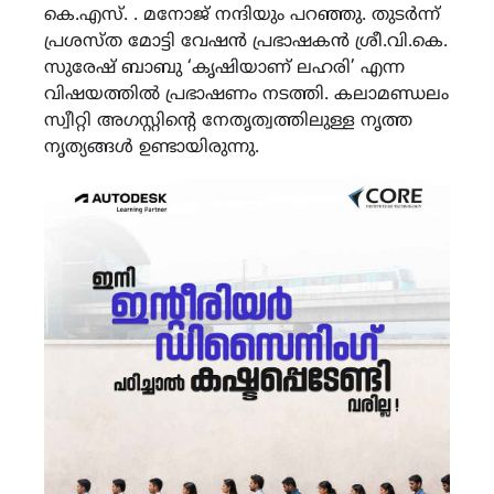
കെ.എസ്. . മനോജ് നന്ദിയും പറഞ്ഞു. തുടർന്ന്
പ്രശസ്ത മോട്ടി വേഷൻ പ്രഭാഷകൻ ശ്രീ.വി.കെ.
സുരേഷ് ബാബു ‘കൃഷിയാണ് ലഹരി’ എന്ന
വിഷയത്തിൽ പ്രഭാഷണം നടത്തി. കലാമണ്ഡലം
സ്വീറ്റി അഗസ്റ്റിൻ്റെ നേതൃത്വത്തിലുള്ള നൃത്ത
നൃത്യങ്ങൾ ഉണ്ടായിരുന്നു.