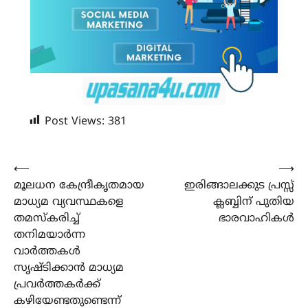
Post Views:
381
Post
⟵
⟶
മൂലധന കേന്ദ്രീകൃതമായ
ഇരിങ്ങാലക്കുട പ്രസ്സ്
navigation
മാധ്യമ വ്യവസ്ഥകളെ
ക്ലബ്ബിന് പുതിയ
തമസ്കരിച്ച്
ഭാരവാഹികൾ
തനിമയാർന്ന
വാർത്തകൾ
സൃഷ്ടിക്കാൻ മാധ്യമ
പ്രവർത്തകർക്ക്
കഴിയേണ്ടതുണ്ടെന്ന്