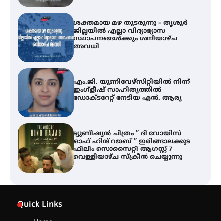
എം.ജി. യൂണിവേഴ്‌സിറ്റിയിൽ നിന്ന്
ഇംഗ്ളീഷ് സാഹിത്യത്തിൽ
ഡോക്ടറേറ്റ് നേടിയ എൻ. ആര്യ
ട്യുണീഷ്യൻ ചിത്രം ” ദി വോയിസ്
ഓഫ് ഹിന്ദ് റജബ് ” ഇരിങ്ങാലക്കുട
ഫിലിം സൊസൈറ്റി ആഗസ്റ്റ് 7
വെള്ളിയാഴ്ച സ്‌ക്രീൻ ചെയ്യുന്നു
തിരനോട്ടം ‘അരങ്ങ് 2026’ ഉണർന്നു
ഐ.ടി.യു. ബാങ്കിലെ
നിക്ഷേപകർക്ക് പണം തിരികെ
ലഭ്യമാക്കാൻ കേന്ദ്ര-കേരള
Quick Links
സർക്കാരുകൾ അടിയന്തരമായി
ഇടപെടണമെന്ന് ഐ.ടി.യു. ബാങ്ക്
നിക്ഷേപക സംരക്ഷണ സമിതി