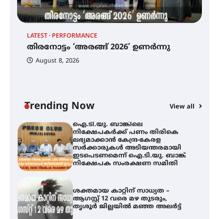
തിരനോട്ടം ‘അരങ്ങ് 2026’ ഉണർന്നു
LATEST
PERFORMANCE
EX
തിരനോട്ടം ‘അരങ്ങ് 2026’ ഉണർന്നു
ഐ
പ
August 8, 2026
ി
ക
ഐ.ടി.യു. ബാങ്കിലെ
ഇ
നിക്ഷേപകർക്ക് പണം തിരികെ
ലഭ്യമാക്കാൻ കേന്ദ്ര-കേരള
ന
സർക്കാരുകൾ അടിയന്തരമായി
ഇടപെടണമെന്ന് ഐ.ടി.യു. ബാങ്ക്
Trending Now
View all
നിക്ഷേപക സംരക്ഷണ സമിതി
ശക്തമായ കാറ്റിന് സാധ്യത –
ആഗസ്റ്റ് 12 വരെ മഴ തുടരും,
തൃശൂർ ജില്ലയിൽ മഞ്ഞ അലർട്ട്
ശക്തമായ മഴ തുടരുന്നു – തൃശൂർ
ജില്ലയിൽ എല്ലാ വിദ്യാഭ്യാസ
സ്ഥാപനങ്ങൾക്കും ശനിയാഴ്ച
അവധി