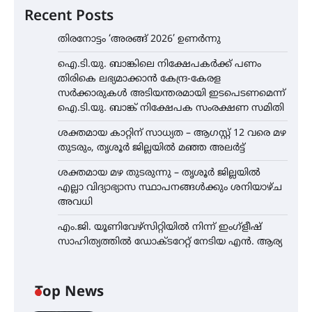
Recent Posts
തിരനോട്ടം ‘അരങ്ങ് 2026’ ഉണർന്നു
ഐ.ടി.യു. ബാങ്കിലെ നിക്ഷേപകർക്ക് പണം
തിരികെ ലഭ്യമാക്കാൻ കേന്ദ്ര-കേരള
സർക്കാരുകൾ അടിയന്തരമായി ഇടപെടണമെന്ന്
ഐ.ടി.യു. ബാങ്ക് നിക്ഷേപക സംരക്ഷണ സമിതി
ശക്തമായ കാറ്റിന് സാധ്യത – ആഗസ്റ്റ് 12 വരെ മഴ
തുടരും, തൃശൂർ ജില്ലയിൽ മഞ്ഞ അലർട്ട്
ശക്തമായ മഴ തുടരുന്നു – തൃശൂർ ജില്ലയിൽ
എല്ലാ വിദ്യാഭ്യാസ സ്ഥാപനങ്ങൾക്കും ശനിയാഴ്ച
അവധി
എം.ജി. യൂണിവേഴ്‌സിറ്റിയിൽ നിന്ന് ഇംഗ്ളീഷ്
സാഹിത്യത്തിൽ ഡോക്ടറേറ്റ് നേടിയ എൻ. ആര്യ
Top News