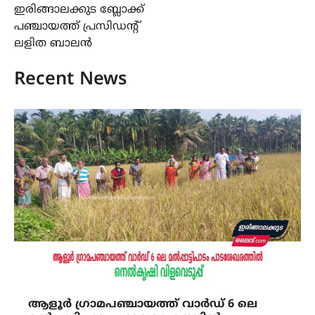
ഇരിങ്ങാലക്കുട ബ്ലോക്ക്
പഞ്ചായത്ത് പ്രസിഡൻ്റ്
ലളിത ബാലൻ
Recent News
ആളൂർ ഗ്രാമപഞ്ചായത്ത് വാർഡ് 6 ലെ