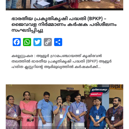
ഭാരതീയ പ്രകൃതികൃഷി പദ്ധതി (BPKP) –
ജൈവവള നിർമ്മാണം കർഷക പരിശീലനം
സംഘടിപ്പിച്ചു
Facebook
WhatsApp
Twitter
Copy
Share
Link
കല്ലേറ്റുംകര : ആളൂർ ഗ്രാമപഞ്ചായത്ത് കൃഷിഭവൻ
തലത്തിൽ ഭാരതീയ പ്രകൃതികൃഷി പദ്ധതി (BPKP) ആളൂർ
ഹരിത ക്ലസ്റ്ററിന്റെ ആഭിമുഖ്യത്തിൽ കർഷകർക്ക്…