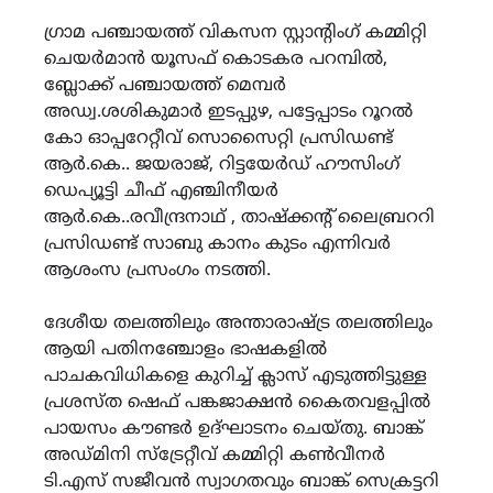
ഗ്രാമ പഞ്ചായത്ത് വികസന സ്റ്റാൻ്റിംഗ് കമ്മിറ്റി
ചെയർമാൻ യൂസഫ് കൊടകര പറമ്പിൽ,
ബ്ലോക്ക് പഞ്ചായത്ത് മെമ്പർ
അഡ്വ.ശശികുമാർ ഇടപ്പുഴ, പട്ടേപ്പാടം റൂറൽ
കോ ഓപ്പറേറ്റീവ് സൊസൈറ്റി പ്രസിഡണ്ട്
ആർ.കെ.. ജയരാജ്, റിട്ടയേർഡ് ഹൗസിംഗ്
ഡെപ്യൂട്ടി ചീഫ് എഞ്ചിനീയർ
ആർ.കെ..രവീന്ദ്രനാഥ് , താഷ്ക്കൻ്റ് ലൈബ്രററി
പ്രസിഡണ്ട് സാബു കാനം കുടം എന്നിവർ
ആശംസ പ്രസംഗം നടത്തി.
ദേശീയ തലത്തിലും അന്താരാഷ്ട്ര തലത്തിലും
ആയി പതിനഞ്ചോളം ഭാഷകളിൽ
പാചകവിധികളെ കുറിച്ച് ക്ലാസ് എടുത്തിട്ടുള്ള
പ്രശസ്ത ഷെഫ് പങ്കജാക്ഷൻ കൈതവളപ്പിൽ
പായസം കൗണ്ടർ ഉദ്ഘാടനം ചെയ്തു. ബാങ്ക്
അഡ്മിനി സ്ട്രേറ്റീവ് കമ്മിറ്റി കൺവീനർ
ടി.എസ് സജീവൻ സ്വാഗതവും ബാങ്ക് സെക്രട്ടറി