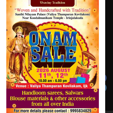
സർഗ്ഗസാഹിതി- കവിതാസംഗമം 2026
കവിതാ ചർച്ച കാട്ടൂർ, ടി. കെ.
ബാലൻ ഹാളിൽ 16ന്
ഇടത്തരം മഴയ്ക്കും കാറ്റിനും
സാധ്യത ഇരിങ്ങാലക്കുടയിൽ 4.4
മില്ലി മീറ്റർ മഴ ലഭിച്ചു
Get In Touch
Twitter
Facebook
LinkedIn
Instagram
YouTube