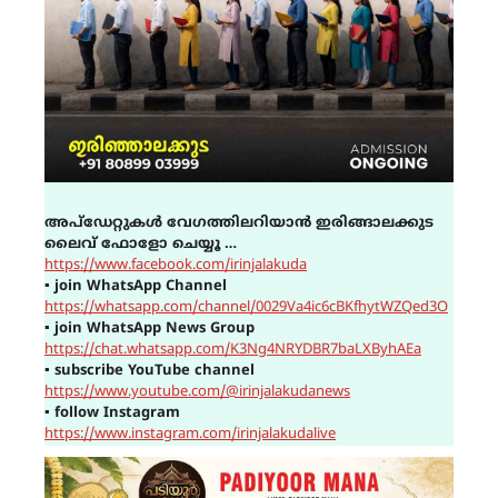
അപ്ഡേറ്റുകൾ വേഗത്തിലറിയാൻ ഇരിങ്ങാലക്കുട
ലൈവ് ഫോളോ ചെയ്യൂ …
https://www.facebook.com/irinjalakuda
▪
join WhatsApp Channel
https://whatsapp.com/channel/0029Va4ic6cBKfhytWZQed3O
▪
join WhatsApp News Group
https://chat.whatsapp.com/K3Ng4NRYDBR7baLXByhAEa
▪
subscribe YouTube channel
https://www.youtube.com/@irinjalakudanews
▪
follow Instagram
https://www.instagram.com/irinjalakudalive