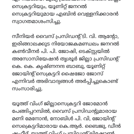
സെക്രട്ടറിയും, യൂണിറ്റ് ജനറൽ
സെക്രട്ടറിയുമായ എബിൻ വെള്ളനിക്കാരൻ
സ്വാഗതമാശംസിച്ചു.
സീനിയർ വൈസ് പ്രസിഡന്റ്‌ ടി. വി. ആന്റോ,
ഇരിങ്ങാലക്കുട നിയോജകമണ്ഡലം ജനറൽ
കൺവീനർ പി. പി. ജോഷി, ടെക്സ്റ്റയിൽ
അസോസിയേഷൻ തൃശൂർ ജില്ലാ പ്രസിഡന്റ്‌
കെ. കെ. കൃഷ്ണനന്ദ ബാബു, യൂണിറ്റ്
ജോയിന്റ് സെക്രട്ടറി ഷൈജോ ജോസ്
എന്നിവർ അഭിവാദ്യങ്ങൾ അർപ്പിച്ചുകൊണ്ട്
സംസാരിച്ചു.
യൂത്ത് വിംഗ് ജില്ലാസെക്രട്ടറി ജോമോൻ
പേങ്ങിപ്പറമ്പിൽ, വൈസ് പ്രസിഡന്റുമാരായ
മണി മേനോൻ, നോബിൾ പി. വി, ജോയിന്റ്
സെക്രെട്ടറിമാരായ കെ.ആർ. ബൈജു, ഡീൻ