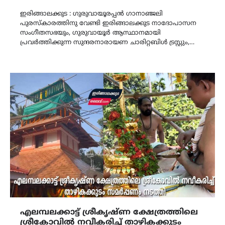
Link
ഇരിങ്ങാലക്കുട : ഗുരുവായൂരപ്പൻ ഗാനാഞ്ജലി
പുരസ്കാരത്തിനു വേണ്ടി ഇരിങ്ങാലക്കുട നാദോപാസന
സംഗീതസഭയും, ഗുരുവായൂർ ആസ്ഥാനമായി
പ്രവർത്തിക്കുന്ന സുന്ദരനാരായണ ചാരിറ്റബിൾ ട്രസ്റ്റും,…
എലമ്പലക്കാട്ട് ശ്രീകൃഷ്ണ ക്ഷേത്രത്തിലെ
ശ്രീകോവിൽ നവീകരിച്ച് താഴികക്കുടം