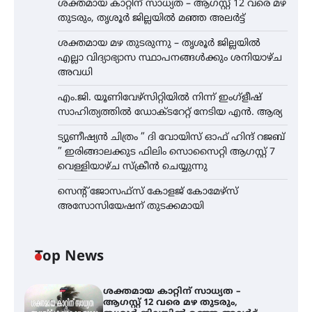
ശക്തമായ കാറ്റിന് സാധ്യത – ആഗസ്റ്റ് 12 വരെ മഴ
തുടരും, തൃശൂർ ജില്ലയിൽ മഞ്ഞ അലർട്ട്
ശക്തമായ മഴ തുടരുന്നു – തൃശൂർ ജില്ലയിൽ
എല്ലാ വിദ്യാഭ്യാസ സ്ഥാപനങ്ങൾക്കും ശനിയാഴ്ച
അവധി
എം.ജി. യൂണിവേഴ്‌സിറ്റിയിൽ നിന്ന് ഇംഗ്ളീഷ്
സാഹിത്യത്തിൽ ഡോക്ടറേറ്റ് നേടിയ എൻ. ആര്യ
ട്യുണീഷ്യൻ ചിത്രം ” ദി വോയിസ് ഓഫ് ഹിന്ദ് റജബ്
” ഇരിങ്ങാലക്കുട ഫിലിം സൊസൈറ്റി ആഗസ്റ്റ് 7
വെള്ളിയാഴ്ച സ്‌ക്രീൻ ചെയ്യുന്നു
സെന്റ് ജോസഫ്സ് കോളജ് കോമേഴ്‌സ്
അസോസിയേഷന് തുടക്കമായി
Top News
ശക്തമായ കാറ്റിന് സാധ്യത –
ആഗസ്റ്റ് 12 വരെ മഴ തുടരും,