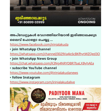
അപ്ഡേറ്റുകൾ വേഗത്തിലറിയാൻ ഇരിങ്ങാലക്കുട
ലൈവ് ഫോളോ ചെയ്യൂ …
https://www.facebook.com/irinjalakuda
▪
join WhatsApp Channel
https://whatsapp.com/channel/0029Va4ic6cBKfhytWZQed3O
▪
join WhatsApp News Group
https://chat.whatsapp.com/K3Ng4NRYDBR7baLXByhAEa
▪
subscribe YouTube channel
https://www.youtube.com/@irinjalakudanews
▪
follow Instagram
https://www.instagram.com/irinjalakudalive