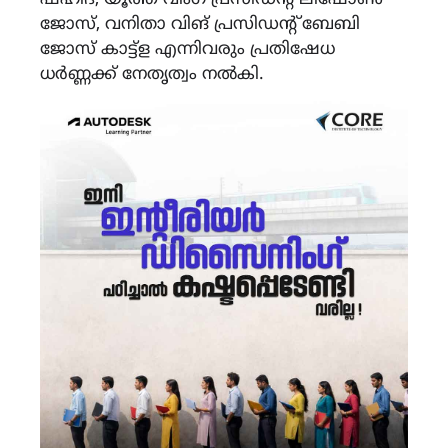
ഷഹീദ്, യൂത്ത് വിംഗ് പ്രസിഡന്റ്‌ ലിഷോൺ
ജോസ്, വനിതാ വിങ് പ്രസിഡന്റ്‌ ബേബി
ജോസ് കാട്ട്ള എന്നിവരും പ്രതിഷേധ
ധർണ്ണക്ക് നേതൃത്വം നൽകി.