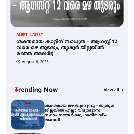
കോമേഴ്സ് എക്സ്പോയുമായി
എസ് എൻ ഹയർ സെക്കൻഡറി
വിദ്യാർത്ഥികൾ
ALERT
LATEST
AL
ശക്തമായ കാറ്റിന് സാധ്യത – ആഗസ്റ്റ് 12
ശക്തമായ കാറ്റിന് സാധ്യത –
ശ
ആഗസ്റ്റ് 12 വരെ മഴ തുടരും,
വരെ മഴ തുടരും, തൃശൂർ ജില്ലയിൽ
ജ
തൃശൂർ ജില്ലയിൽ മഞ്ഞ അലർട്ട്
മഞ്ഞ അലർട്ട്
സ
August 8, 2026
ശക്തമായ മഴ തുടരുന്നു – തൃശൂർ
ജില്ലയിൽ എല്ലാ വിദ്യാഭ്യാസ
സ്ഥാപനങ്ങൾക്കും ശനിയാഴ്ച
അവധി
Trending Now
View all
എം.ജി. യൂണിവേഴ്‌സിറ്റിയിൽ നിന്ന്
ഇംഗ്ളീഷ് സാഹിത്യത്തിൽ
ഡോക്ടറേറ്റ് നേടിയ എൻ. ആര്യ