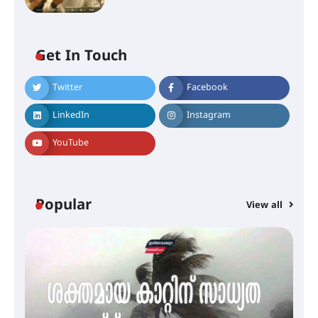
ശക്തമായ മഴ തുടരുന്നു – തൃശൂർ
ജില്ലയിൽ എല്ലാ വിദ്യാഭ്യാസ
സ്ഥാപനങ്ങൾക്കും ശനിയാഴ്ച
അവധി
Get In Touch
Twitter
Facebook
എം.ജി. യൂണിവേഴ്‌സിറ്റിയിൽ നിന്ന്
ഇംഗ്ളീഷ് സാഹിത്യത്തിൽ
LinkedIn
Instagram
ഡോക്ടറേറ്റ് നേടിയ എൻ. ആര്യ
YouTube
ട്യുണീഷ്യൻ ചിത്രം ” ദി വോയിസ്
ഓഫ് ഹിന്ദ് റജബ് ” ഇരിങ്ങാലക്കുട
ഫിലിം സൊസൈറ്റി ആഗസ്റ്റ് 7
Popular
View all
വെള്ളിയാഴ്ച സ്‌ക്രീൻ ചെയ്യുന്നു
സെന്റ് ജോസഫ്സ് കോളജ്
കോമേഴ്‌സ് അസോസിയേഷന്
തുടക്കമായി