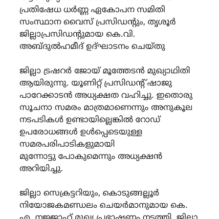
പ്രതിഷേധ ധർണ്ണ ഏകോപന സമിതി
സംസ്ഥാന വൈസ് പ്രസിഡന്റും, തൃശൂർ
ജില്ലാപ്രസിഡന്റുമായ കെ.വി.
അബ്ദുൽഹമീദ് ഉദ്‌ഘാടനം ചെയ്തു
ജില്ലാ ട്രഷറർ ജോയ് മൂത്തേടൻ മുഖ്യാഥിതി
ആയിരുന്നു. യൂണിറ്റ് പ്രസിഡന്റ്‌ ഷാജു
പാറേക്കാടൻ അധ്യക്ഷത വഹിച്ചു. ഇതൊരു
സൂചനാ സമരം മാത്രമാണെന്നും അനുകൂല
നടപടികൾ ഉണ്ടായില്ലെങ്കിൽ റോഡ്
ഉപരോധങ്ങൾ ഉൾപ്പെടെയുള്ള
സമരപരിപാടികളുമായി
മുന്നോട്ടു പോകുമെന്നും അധ്യക്ഷൻ
അറിയിച്ചു.
ജില്ലാ സെക്രട്ടറിയും, കൊടുങ്ങല്ലൂർ
നിയോജകമണ്ഡലം ചെയർമാനുമായ കെ.
എ. നജ്ജാഹ് മുഖ്യ പ്രഭാഷണം നടത്തി. ജില്ലാ