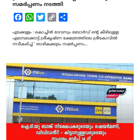
സമർപ്പണം നടത്തി
Facebook
WhatsApp
Twitter
Copy
Share
Link
എടക്കുളം : കൊച്ചിൻ ദേവസ്വം ബോർഡ് ൻ്റെ കീഴിലുള്ള
എലമ്പലക്കാട്ട് ശ്രീകൃഷ്ണ ക്ഷേത്രത്തിലെ ശ്രീകോവിൽ
നവീകരിച്ച് ‘ താഴികക്കുടം സമർപ്പണം…