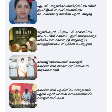
ട്യുണീഷ്യൻ ചിത്രം ” ദി വോയിസ്
ഓഫ് ഹിന്ദ് റജബ് ” ഇരിങ്ങാലക്കുട
ഫിലിം സൊസൈറ്റി ആഗസ്റ്റ് 7
വെള്ളിയാഴ്ച സ്‌ക്രീൻ ചെയ്യുന്നു
സെന്റ് ജോസഫ്സ് കോളജ്
കോമേഴ്‌സ് അസോസിയേഷന്
തുടക്കമായി
കോമേഴ്സ് എക്സ്പോയുമായി
എസ് എൻ ഹയർ സെക്കൻഡറി
വിദ്യാർത്ഥികൾ
ശക്തമായ കാറ്റിന് സാധ്യത –
ആഗസ്റ്റ് 12 വരെ മഴ തുടരും,
തൃശൂർ ജില്ലയിൽ മഞ്ഞ അലർട്ട്