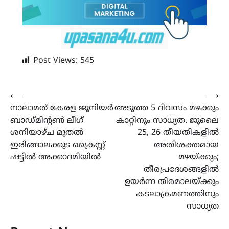
Post Views:
545
Post
⟵
⟶
നാലാമത് കേരള ജൂനിയർ
അടുത്ത 5 ദിവസം മഴക്കും
navigation
ബാഡ്മിന്റൺ ലീഗ്
കാറ്റിനും സാധ്യത. ജൂലൈ
ശനിയാഴ്ച മുതൽ
25, 26 തീയതികളിൽ
ഇരിങ്ങാലക്കുട ക്രൈസ്റ്റ്
അതിശക്തമായ
ഷട്ടിൽ അക്കാദമിയിൽ
മഴയ്ക്കും;
തീരപ്രദേശങ്ങളിൽ
ഉയർന്ന തിരമാലയ്ക്കും
കടലാക്രമണത്തിനും
സാധ്യത