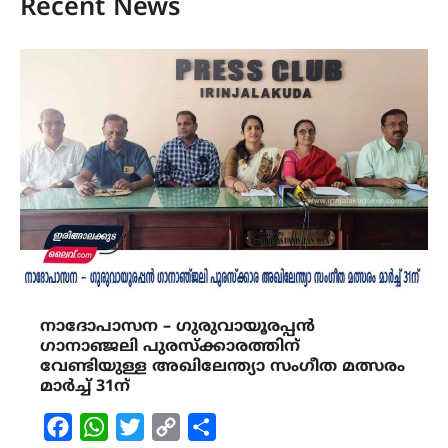
Recent News
നാദോപാസന – ഗുരുവായൂരപ്പൻ
ഗാനാഞ്ജലി പുരസ്ക്കാരത്തിന്
വേണ്ടിയുള്ള അഖിലേന്ത്യാ സംഗീത മത്സരം
മാർച്ച് 31ന്
Facebook
WhatsApp
Twitter
Copy
Share