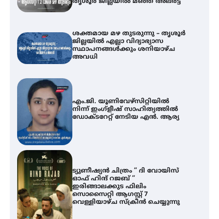
തൃശൂർ ജില്ലയിൽ മഞ്ഞ അലർട്ട്
ശക്തമായ മഴ തുടരുന്നു – തൃശൂർ
ജില്ലയിൽ എല്ലാ വിദ്യാഭ്യാസ
സ്ഥാപനങ്ങൾക്കും ശനിയാഴ്ച
അവധി
എം.ജി. യൂണിവേഴ്‌സിറ്റിയിൽ
നിന്ന് ഇംഗ്ളീഷ് സാഹിത്യത്തിൽ
ഡോക്ടറേറ്റ് നേടിയ എൻ. ആര്യ
ട്യുണീഷ്യൻ ചിത്രം ” ദി വോയിസ്
ഓഫ് ഹിന്ദ് റജബ് ”
ഇരിങ്ങാലക്കുട ഫിലിം
സൊസൈറ്റി ആഗസ്റ്റ് 7
വെള്ളിയാഴ്ച സ്‌ക്രീൻ ചെയ്യുന്നു