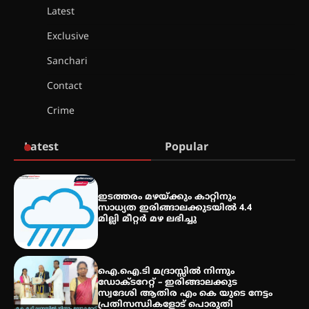
Latest
ട്യുണീഷ്യൻ ചിത്രം ” ദി വോയിസ്
ഓഫ് ഹിന്ദ് റജബ് ” ഇരിങ്ങാലക്കുട
Exclusive
ഫിലിം സൊസൈറ്റി ആഗസ്റ്റ് 7
വെള്ളിയാഴ്ച സ്‌ക്രീൻ ചെയ്യുന്നു
Sanchari
Contact
സെന്റ് ജോസഫ്സ് കോളജ്
Crime
കോമേഴ്‌സ് അസോസിയേഷന്
തുടക്കമായി
Latest
Popular
കോമേഴ്സ് എക്സ്പോയുമായി
എസ് എൻ ഹയർ സെക്കൻഡറി
ഇടത്തരം മഴയ്ക്കും കാറ്റിനും
വിദ്യാർത്ഥികൾ
സാധ്യത ഇരിങ്ങാലക്കുടയിൽ 4.4
മില്ലി മീറ്റർ മഴ ലഭിച്ചു
സർഗ്ഗസാഹിതി- കവിതാസംഗമം
2026 കവിതാ ചർച്ച കാട്ടൂർ, ടി. കെ.
ഐ.ഐ.ടി മദ്രാസ്സിൽ നിന്നും
ബാലൻ ഹാളിൽ 16ന്
ഡോക്ടറേറ്റ് – ഇരിങ്ങാലക്കുട
സ്വദേശി ആതിര എം കെ യുടെ നേട്ടം
പ്രതിസന്ധികളോട് പൊരുതി