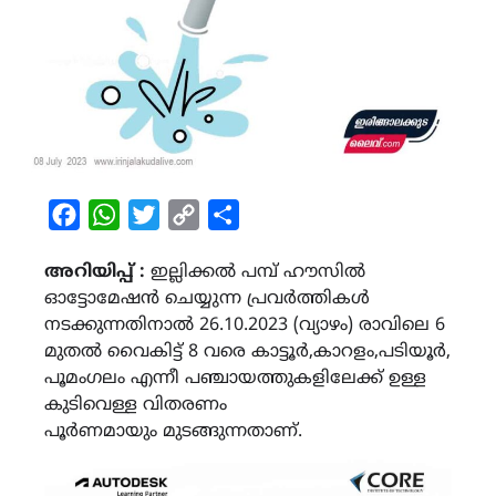
Facebook
WhatsApp
Twitter
Copy
Share
Link
അറിയിപ്പ് :
ഇല്ലിക്കൽ പമ്പ് ഹൗസിൽ
ഓട്ടോമേഷൻ ചെയ്യുന്ന പ്രവർത്തികൾ
നടക്കുന്നതിനാൽ 26.10.2023 (വ്യാഴം) രാവിലെ 6
മുതൽ വൈകിട്ട് 8 വരെ കാട്ടൂർ,കാറളം,പടിയൂർ,
പൂമംഗലം എന്നീ പഞ്ചായത്തുകളിലേക്ക് ഉള്ള
കുടിവെള്ള വിതരണം
പൂർണമായും മുടങ്ങുന്നതാണ്.