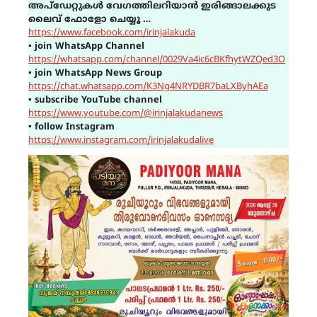
അപ്ഡേറ്റുകൾ വേഗത്തിലറിയാൻ ഇരിങ്ങാലക്കുട
ലൈവ് ഫോളോ ചെയ്യൂ …
https://www.facebook.com/irinjalakuda
▪
join WhatsApp Channel
https://whatsapp.com/channel/0029Va4ic6cBKfhytWZQed3O
▪
join WhatsApp News Group
https://chat.whatsapp.com/K3Ng4NRYDBR7baLXByhAEa
▪
subscribe YouTube channel
https://www.youtube.com/@irinjalakudanews
▪
follow Instagram
https://www.instagram.com/irinjalakudalive