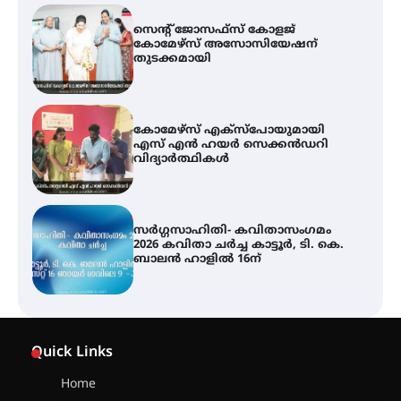
കോമേഴ്സ് എക്സ്പോയുമായി
എസ് എൻ ഹയർ സെക്കൻഡറി
വിദ്യാർത്ഥികൾ
സർഗ്ഗസാഹിതി- കവിതാസംഗമം
2026 കവിതാ ചർച്ച കാട്ടൂർ, ടി. കെ.
ബാലൻ ഹാളിൽ 16ന്
ശക്തമായ മഴ തുടരുന്നു – തൃശൂർ
ജില്ലയിൽ എല്ലാ വിദ്യാഭ്യാസ
സ്ഥാപനങ്ങൾക്കും ശനിയാഴ്ച
അവധി
എം.ജി. യൂണിവേഴ്‌സിറ്റിയിൽ നിന്ന്
ഇംഗ്ളീഷ് സാഹിത്യത്തിൽ
Quick Links
ഡോക്ടറേറ്റ് നേടിയ എൻ. ആര്യ
Home