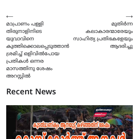
Post
⟵
⟶
മാപ്രാണം പള്ളി
മുതിർന്ന
navigation
തിരുനാളിനിടെ
കലാകാരന്മാരേയും
യുവാവിനെ
സാഹിത്യ പ്രതിഭകളേയും
കുത്തിക്കൊലപ്പെടുത്താൻ
ആദരിച്ചു
ശ്രമിച്ച്‌ ഒളിവിൽപോയ
പ്രതികൾ ഒന്നര
മാസത്തിനു ശേഷം
അറസ്റ്റിൽ
Recent News