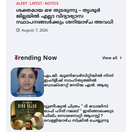
ALERT
LATEST
NOTICE
ശക്തമായ മഴ തുടരുന്നു – തൃശൂർ
്
ശക്തമായ മഴ തുടരുന്നു – തൃശൂർ
ജില്ലയിൽ എല്ലാ വിദ്യാഭ്യാസ
ജില്ലയിൽ എല്ലാ വിദ്യാഭ്യാസ
സ്ഥാപനങ്ങൾക്കും ശനിയാഴ്ച
സ്ഥാപനങ്ങൾക്കും ശനിയാഴ്ച അവധി
അവധി
August 7, 2026
എം.ജി. യൂണിവേഴ്‌സിറ്റിയിൽ നിന്ന്
ഇംഗ്ളീഷ് സാഹിത്യത്തിൽ
ഡോക്ടറേറ്റ് നേടിയ എൻ. ആര്യ
Trending Now
View all
ട്യുണീഷ്യൻ ചിത്രം ” ദി വോയിസ്
A
ഓഫ് ഹിന്ദ് റജബ് ” ഇരിങ്ങാലക്കുട
എ
ഫിലിം സൊസൈറ്റി ആഗസ്റ്റ് 7
ഇ
വെള്ളിയാഴ്ച സ്‌ക്രീൻ ചെയ്യുന്നു
ന
സെന്റ് ജോസഫ്സ് കോളജ്
കോമേഴ്‌സ് അസോസിയേഷന്
തുടക്കമായി