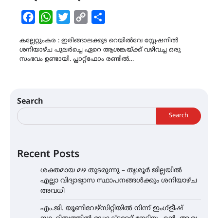
Facebook
WhatsApp
Twitter
Copy
Share
Link
കല്ലേറ്റുംകര : ഇരിങ്ങാലക്കുട റെയിൽവേ സ്റ്റേഷനിൽ
ശനിയാഴ്ച പുലർച്ചെ ഏറെ ആശങ്കയ്ക്ക് വഴിവച്ച ഒരു
സംഭവം ഉണ്ടായി. പ്ലാറ്റ്ഫോം രണ്ടിൽ…
Search
Search
Recent Posts
ശക്തമായ മഴ തുടരുന്നു – തൃശൂർ ജില്ലയിൽ
എല്ലാ വിദ്യാഭ്യാസ സ്ഥാപനങ്ങൾക്കും ശനിയാഴ്ച
അവധി
എം.ജി. യൂണിവേഴ്‌സിറ്റിയിൽ നിന്ന് ഇംഗ്ളീഷ്