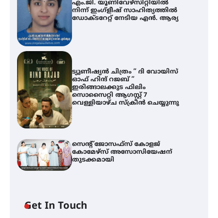
എം.ജി. യൂണിവേഴ്‌സിറ്റിയിൽ
നിന്ന് ഇംഗ്ളീഷ് സാഹിത്യത്തിൽ
ഡോക്ടറേറ്റ് നേടിയ എൻ. ആര്യ
ട്യുണീഷ്യൻ ചിത്രം ” ദി വോയിസ്
ഓഫ് ഹിന്ദ് റജബ് ”
ഇരിങ്ങാലക്കുട ഫിലിം
സൊസൈറ്റി ആഗസ്റ്റ് 7
വെള്ളിയാഴ്ച സ്‌ക്രീൻ ചെയ്യുന്നു
സെന്റ് ജോസഫ്സ് കോളജ്
കോമേഴ്‌സ് അസോസിയേഷന്
തുടക്കമായി
എം.ജി. യൂണിവേഴ്‌സിറ്റിയിൽ നിന്ന്
ഇംഗ്ളീഷ് സാഹിത്യത്തിൽ
ഡോക്ടറേറ്റ് നേടിയ എൻ. ആര്യ
Get In Touch