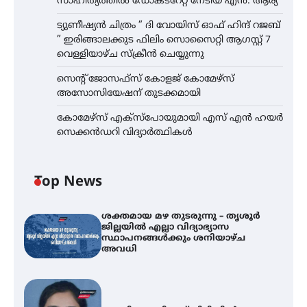
സാഹിത്യത്തിൽ ഡോക്ടറേറ്റ് നേടിയ എൻ. ആര്യ
ട്യുണീഷ്യൻ ചിത്രം ” ദി വോയിസ് ഓഫ് ഹിന്ദ് റജബ്
” ഇരിങ്ങാലക്കുട ഫിലിം സൊസൈറ്റി ആഗസ്റ്റ് 7
വെള്ളിയാഴ്ച സ്‌ക്രീൻ ചെയ്യുന്നു
സെന്റ് ജോസഫ്സ് കോളജ് കോമേഴ്‌സ്
അസോസിയേഷന് തുടക്കമായി
കോമേഴ്സ് എക്സ്പോയുമായി എസ് എൻ ഹയർ
സെക്കൻഡറി വിദ്യാർത്ഥികൾ
Top News
ശക്തമായ മഴ തുടരുന്നു – തൃശൂർ
ജില്ലയിൽ എല്ലാ വിദ്യാഭ്യാസ
സ്ഥാപനങ്ങൾക്കും ശനിയാഴ്ച
അവധി