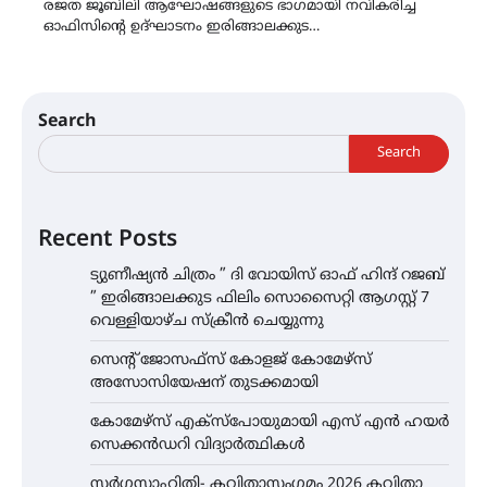
രജത ജൂബിലി ആഘോഷങ്ങളുടെ ഭാഗമായി നവികരിച്ച
ഓഫിസിന്റെ ഉദ്ഘാടനം ഇരിങ്ങാലക്കുട…
Search
Search
Recent Posts
ട്യുണീഷ്യൻ ചിത്രം ” ദി വോയിസ് ഓഫ് ഹിന്ദ് റജബ്
” ഇരിങ്ങാലക്കുട ഫിലിം സൊസൈറ്റി ആഗസ്റ്റ് 7
വെള്ളിയാഴ്ച സ്‌ക്രീൻ ചെയ്യുന്നു
സെന്റ് ജോസഫ്സ് കോളജ് കോമേഴ്‌സ്
അസോസിയേഷന് തുടക്കമായി
കോമേഴ്സ് എക്സ്പോയുമായി എസ് എൻ ഹയർ
സെക്കൻഡറി വിദ്യാർത്ഥികൾ
സർഗ്ഗസാഹിതി- കവിതാസംഗമം 2026 കവിതാ