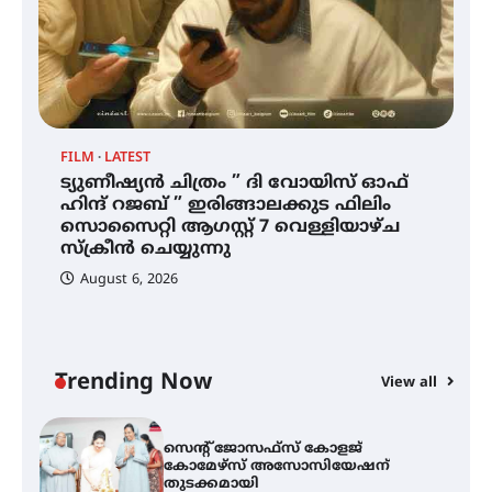
ഐ.ഐ.ടി മദ്രാസ്സിൽ നിന്നും
ഡോക്ടറേറ്റ് – ഇരിങ്ങാലക്കുട
സ്വദേശി ആതിര എം കെ യുടെ
നേട്ടം പ്രതിസന്ധികളോട് പൊരുതി
FILM
LATEST
ട്യുണീഷ്യൻ ചിത്രം ” ദി വോയിസ് ഓഫ്
ട്യുണീഷ്യൻ ചിത്രം ” ദി വോയിസ്
ഹിന്ദ് റജബ് ” ഇരിങ്ങാലക്കുട ഫിലിം
ഓഫ് ഹിന്ദ് റജബ് ” ഇരിങ്ങാലക്കുട
സൊസൈറ്റി ആഗസ്റ്റ് 7 വെള്ളിയാഴ്ച
ഫിലിം സൊസൈറ്റി ആഗസ്റ്റ് 7
വെള്ളിയാഴ്ച സ്‌ക്രീൻ ചെയ്യുന്നു
സ്‌ക്രീൻ ചെയ്യുന്നു
August 6, 2026
സെന്റ് ജോസഫ്സ് കോളജ്
കോമേഴ്‌സ് അസോസിയേഷന്
തുടക്കമായി
Trending Now
View all
കോമേഴ്സ് എക്സ്പോയുമായി
എസ് എൻ ഹയർ സെക്കൻഡറി
വിദ്യാർത്ഥികൾ