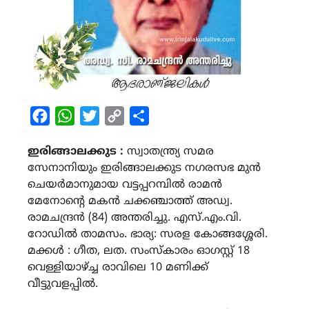
Facebook
WhatsApp
Twitter
Copy
Share
Link
ഇരിങ്ങാലക്കുട :
സ്വാതന്ത്ര്യ സമര
സേനാനിയും ഇരിങ്ങാലക്കുട നഗരസഭ മുൻ
ചെയർമാനുമായ വട്ടപ്പറമ്പിൽ രാമൻ
മേനോന്‍റെ മകൻ ചക്കഞ്ചാത്ത് അഡ്വ.
രാമചന്ദ്രൻ (84) അന്തരിച്ചു. എസ്.എം.വി.
റോഡിൽ താമസം. ഭാര്യ: സരള കോങ്ങശ്ശേരി.
മക്കൾ : ഗീത, ലത. സംസ്‍കാരം ഓഗസ്റ്റ് 18
വെള്ളിയാഴ്ച്ച രാവിലെ 10 മണിക്ക്
വീട്ടുവളപ്പിൽ.