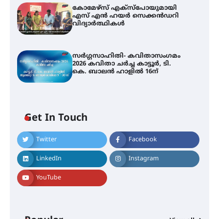
കോമേഴ്സ് എക്സ്പോയുമായി
എസ് എൻ ഹയർ സെക്കൻഡറി
വിദ്യാർത്ഥികൾ
സർഗ്ഗസാഹിതി- കവിതാസംഗമം
2026 കവിതാ ചർച്ച കാട്ടൂർ, ടി.
കെ. ബാലൻ ഹാളിൽ 16ന്
Get In Touch
Twitter
Facebook
LinkedIn
Instagram
YouTube