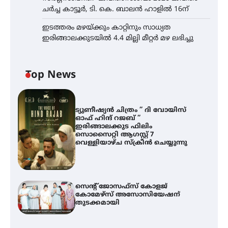
ചർച്ച കാട്ടൂർ, ടി. കെ. ബാലൻ ഹാളിൽ 16ന്
ഇടത്തരം മഴയ്ക്കും കാറ്റിനും സാധ്യത
ഇരിങ്ങാലക്കുടയിൽ 4.4 മില്ലി മീറ്റർ മഴ ലഭിച്ചു
Top News
ട്യുണീഷ്യൻ ചിത്രം ” ദി വോയിസ്
ഓഫ് ഹിന്ദ് റജബ് ”
ഇരിങ്ങാലക്കുട ഫിലിം
സൊസൈറ്റി ആഗസ്റ്റ് 7
വെള്ളിയാഴ്ച സ്‌ക്രീൻ ചെയ്യുന്നു
സെന്റ് ജോസഫ്സ് കോളജ്
കോമേഴ്‌സ് അസോസിയേഷന്
തുടക്കമായി