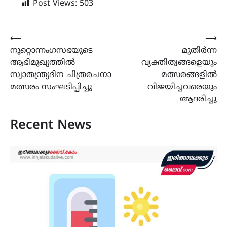
Post Views:
503
Post
⟵
⟶
നൂറ്റൊന്നംഗസഭയുടെ
മുതിർന്ന
navigation
ആഭിമുഖ്യത്തിൽ
വ്യക്തിത്വങ്ങളെയും
സ്വാതന്ത്ര്യദിന ചിത്രരചനാ
മത്സരങ്ങളിൽ
മത്സരം സംഘടിപ്പിച്ചു
വിജയിച്ചവരെയും
ആദരിച്ചു
Recent News