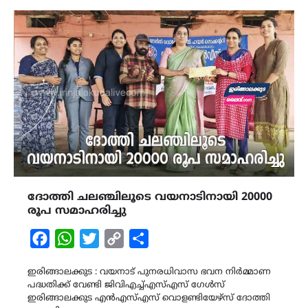
ദോത്തി ചലഞ്ചിലൂടെ വയനാടിനായി 20000
രൂപ സമാഹരിച്ചു
Facebook
WhatsApp
Twitter
Copy
Share
Link
ഇരിങ്ങാലക്കുട : വയനാട് പുനരധിവാസ ഭവന നിർമ്മാണ
പദ്ധതിക്ക് വേണ്ടി ജിവിഎച്ച്എസ്എസ് ഗേൾസ്
ഇരിങ്ങാലക്കുട എൻഎസ്എസ് വൊളണ്ടിയേഴ്സ് ദോത്തി