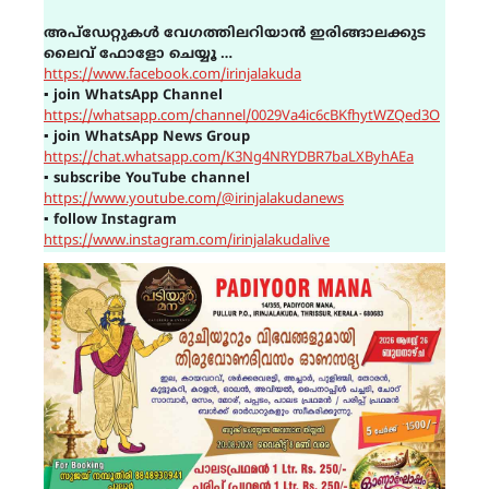
അപ്ഡേറ്റുകൾ വേഗത്തിലറിയാൻ ഇരിങ്ങാലക്കുട
ലൈവ് ഫോളോ ചെയ്യൂ …
https://www.facebook.com/irinjalakuda
▪
join WhatsApp Channel
https://whatsapp.com/channel/0029Va4ic6cBKfhytWZQed3O
▪
join WhatsApp News Group
https://chat.whatsapp.com/K3Ng4NRYDBR7baLXByhAEa
▪
subscribe YouTube channel
https://www.youtube.com/@irinjalakudanews
▪
follow Instagram
https://www.instagram.com/irinjalakudalive