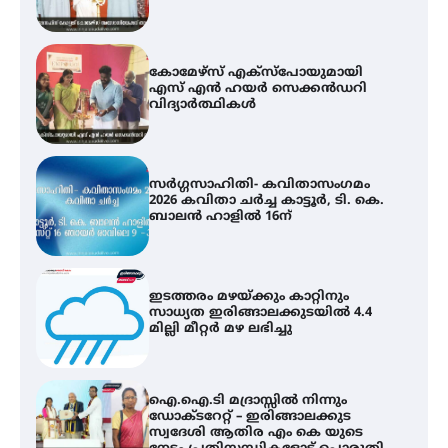
സർഗ്ഗസാഹിതി- കവിതാസംഗമം
2026 കവിതാ ചർച്ച കാട്ടൂർ, ടി. കെ.
ബാലൻ ഹാളിൽ 16ന്
ഇടത്തരം മഴയ്ക്കും കാറ്റിനും
സാധ്യത ഇരിങ്ങാലക്കുടയിൽ 4.4
മില്ലി മീറ്റർ മഴ ലഭിച്ചു
ഐ.ഐ.ടി മദ്രാസ്സിൽ നിന്നും
ഡോക്ടറേറ്റ് – ഇരിങ്ങാലക്കുട
സ്വദേശി ആതിര എം കെ യുടെ
നേട്ടം പ്രതിസന്ധികളോട് പൊരുതി
ട്യുണീഷ്യൻ ചിത്രം ” ദി വോയിസ്
ഓഫ് ഹിന്ദ് റജബ് ” ഇരിങ്ങാലക്കുട
ഫിലിം സൊസൈറ്റി ആഗസ്റ്റ് 7