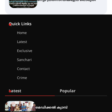
വെള്ളിയാഴ്ച സ്‌ക്രീൻ ചെയ്യുന്നു
സെന്റ് ജോസഫ്സ് കോളജ്
കോമേഴ്‌സ് അസോസിയേഷന്
Quick Links
തുടക്കമായി
Home
Latest
കോമേഴ്സ് എക്സ്പോയുമായി
എസ് എൻ ഹയർ സെക്കൻഡറി
Exclusive
വിദ്യാർത്ഥികൾ
Sanchari
Contact
സർഗ്ഗസാഹിതി- കവിതാസംഗമം
Crime
2026 കവിതാ ചർച്ച കാട്ടൂർ, ടി. കെ.
ബാലൻ ഹാളിൽ 16ന്
Latest
Popular
ഇടത്തരം മഴയ്ക്കും കാറ്റിനും
സാധ്യത ഇരിങ്ങാലക്കുടയിൽ 4.4
മെഡിക്കൽ ക്യാമ്പ്
മില്ലി മീറ്റർ മഴ ലഭിച്ചു