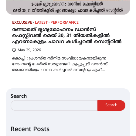
EXCLUSIVE
LATEST
PERFORMANCE
രണ്ടാമത് ദൃശ്യമോഹനം ഡാൻസ്
ഫെസ്റ്റിവൽ മെയ് 30, 31 തീയതികളിൽ
എറണാകുളം ചാവറ കൾച്ചറൽ സെന്ററിൽ
May 29, 2026
കൊച്ചി : പ്രശസ്ത സിനിമ സംവിധായകനായിരുന്ന
മോഹൻ്റെ പേരിൽ സത്യാഞ്ജലി കുച്ചുപ്പുടി ഡാൻസ്
അക്കാദമിയും ചാവറ കൾച്ചറൽ സെന്ററും എഫ്…
Search
Search
Recent Posts