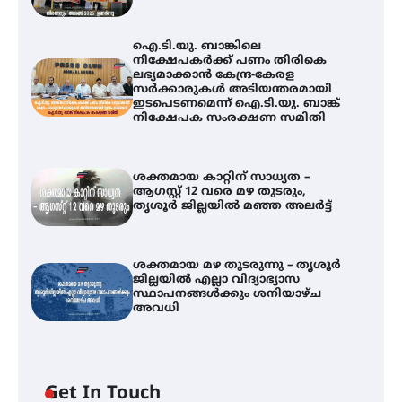
ഐ.ടി.യു. ബാങ്കിലെ
നിക്ഷേപകർക്ക് പണം തിരികെ
ലഭ്യമാക്കാൻ കേന്ദ്ര-കേരള
സർക്കാരുകൾ അടിയന്തരമായി
ഇടപെടണമെന്ന് ഐ.ടി.യു. ബാങ്ക്
നിക്ഷേപക സംരക്ഷണ സമിതി
ശക്തമായ കാറ്റിന് സാധ്യത –
ആഗസ്റ്റ് 12 വരെ മഴ തുടരും,
തൃശൂർ ജില്ലയിൽ മഞ്ഞ അലർട്ട്
ശക്തമായ മഴ തുടരുന്നു – തൃശൂർ
ജില്ലയിൽ എല്ലാ വിദ്യാഭ്യാസ
സ്ഥാപനങ്ങൾക്കും ശനിയാഴ്ച
അവധി
ഐ.ടി.യു. ബാങ്കിലെ
Get In Touch