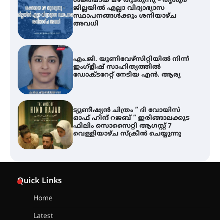
ശക്തമായ മഴ തുടരുന്നു – തൃശൂർ
ജില്ലയിൽ എല്ലാ വിദ്യാഭ്യാസ
സ്ഥാപനങ്ങൾക്കും ശനിയാഴ്ച
അവധി
എം.ജി. യൂണിവേഴ്‌സിറ്റിയിൽ നിന്ന്
ഇംഗ്ളീഷ് സാഹിത്യത്തിൽ
ഡോക്ടറേറ്റ് നേടിയ എൻ. ആര്യ
ട്യുണീഷ്യൻ ചിത്രം ” ദി വോയിസ്
ഓഫ് ഹിന്ദ് റജബ് ” ഇരിങ്ങാലക്കുട
ഫിലിം സൊസൈറ്റി ആഗസ്റ്റ് 7
വെള്ളിയാഴ്ച സ്‌ക്രീൻ ചെയ്യുന്നു
തിരനോട്ടം ‘അരങ്ങ് 2026’ ഉണർന്നു
Quick Links
Home
ഐ.ടി.യു. ബാങ്കിലെ
Latest