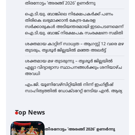
തിരനോട്ടം ‘അരങ്ങ് 2026’ ഉണർന്നു
ഐ.ടി.യു. ബാങ്കിലെ നിക്ഷേപകർക്ക് പണം
തിരികെ ലഭ്യമാക്കാൻ കേന്ദ്ര-കേരള
സർക്കാരുകൾ അടിയന്തരമായി ഇടപെടണമെന്ന്
ഐ.ടി.യു. ബാങ്ക് നിക്ഷേപക സംരക്ഷണ സമിതി
ശക്തമായ കാറ്റിന് സാധ്യത – ആഗസ്റ്റ് 12 വരെ മഴ
തുടരും, തൃശൂർ ജില്ലയിൽ മഞ്ഞ അലർട്ട്
ശക്തമായ മഴ തുടരുന്നു – തൃശൂർ ജില്ലയിൽ
എല്ലാ വിദ്യാഭ്യാസ സ്ഥാപനങ്ങൾക്കും ശനിയാഴ്ച
അവധി
എം.ജി. യൂണിവേഴ്‌സിറ്റിയിൽ നിന്ന് ഇംഗ്ളീഷ്
സാഹിത്യത്തിൽ ഡോക്ടറേറ്റ് നേടിയ എൻ. ആര്യ
Top News
തിരനോട്ടം ‘അരങ്ങ് 2026’ ഉണർന്നു