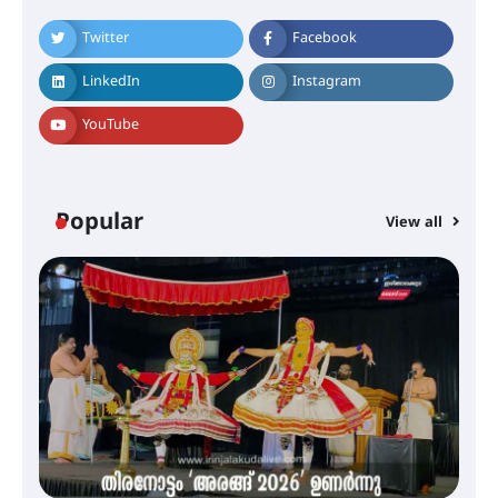
നിക്ഷേപകർക്ക് പണം തിരികെ
ലഭ്യമാക്കാൻ കേന്ദ്ര-കേരള
സർക്കാരുകൾ അടിയന്തരമായി
Twitter
Facebook
ഇടപെടണമെന്ന് ഐ.ടി.യു. ബാങ്ക്
നിക്ഷേപക സംരക്ഷണ സമിതി
LinkedIn
Instagram
YouTube
ശക്തമായ കാറ്റിന് സാധ്യത –
ആഗസ്റ്റ് 12 വരെ മഴ തുടരും,
തൃശൂർ ജില്ലയിൽ മഞ്ഞ അലർട്ട്
Popular
View all
ശക്തമായ മഴ തുടരുന്നു – തൃശൂർ
ജില്ലയിൽ എല്ലാ വിദ്യാഭ്യാസ
സ്ഥാപനങ്ങൾക്കും ശനിയാഴ്ച
അവധി
എം.ജി. യൂണിവേഴ്‌സിറ്റിയിൽ നിന്ന്
ഇംഗ്ളീഷ് സാഹിത്യത്തിൽ
ഡോക്ടറേറ്റ് നേടിയ എൻ. ആര്യ