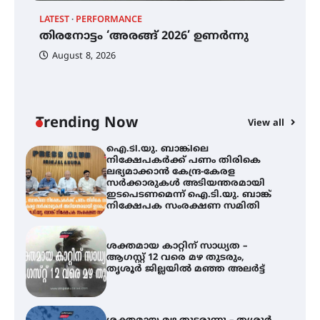
ട്യുണീഷ്യൻ ചിത്രം ” ദി വോയിസ്
ഓഫ് ഹിന്ദ് റജബ് ” ഇരിങ്ങാലക്കുട
LATEST
PERFORMANCE
EX
ഫിലിം സൊസൈറ്റി ആഗസ്റ്റ് 7
തിരനോട്ടം ‘അരങ്ങ് 2026’ ഉണർന്നു
വെള്ളിയാഴ്ച സ്‌ക്രീൻ ചെയ്യുന്നു
ഐ
പ
August 8, 2026
ി
ക
ഇ
ന
തിരനോട്ടം ‘അരങ്ങ് 2026’ ഉണർന്നു
Trending Now
View all
ഐ.ടി.യു. ബാങ്കിലെ
നിക്ഷേപകർക്ക് പണം തിരികെ
ലഭ്യമാക്കാൻ കേന്ദ്ര-കേരള
സർക്കാരുകൾ അടിയന്തരമായി
ഇടപെടണമെന്ന് ഐ.ടി.യു. ബാങ്ക്
നിക്ഷേപക സംരക്ഷണ സമിതി
ശക്തമായ കാറ്റിന് സാധ്യത –
ആഗസ്റ്റ് 12 വരെ മഴ തുടരും,
തൃശൂർ ജില്ലയിൽ മഞ്ഞ അലർട്ട്