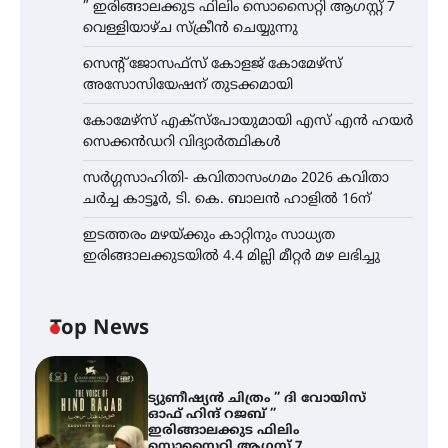
” ഇരിങ്ങാലക്കുട ഫിലിം സൊസൈറ്റി ആഗസ്റ്റ് 7
വെള്ളിയാഴ്ച സ്‌ക്രീൻ ചെയ്യുന്നു
സെന്റ് ജോസഫ്സ് കോളജ് കോമേഴ്‌സ്
അസോസിയേഷന് തുടക്കമായി
കോമേഴ്സ് എക്സ്പോയുമായി എസ് എൻ ഹയർ
സെക്കൻഡറി വിദ്യാർത്ഥികൾ
സർഗ്ഗസാഹിതി- കവിതാസംഗമം 2026 കവിതാ
ചർച്ച കാട്ടൂർ, ടി. കെ. ബാലൻ ഹാളിൽ 16ന്
ഇടത്തരം മഴയ്ക്കും കാറ്റിനും സാധ്യത
ഇരിങ്ങാലക്കുടയിൽ 4.4 മില്ലി മീറ്റർ മഴ ലഭിച്ചു
Top News
ട്യുണീഷ്യൻ ചിത്രം ” ദി വോയിസ്
ഓഫ് ഹിന്ദ് റജബ് ”
ഇരിങ്ങാലക്കുട ഫിലിം
സൊസൈറ്റി ആഗസ്റ്റ് 7