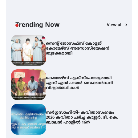
ട്യുണീഷ്യൻ ചിത്രം ” ദി വോയിസ്
ഓഫ് ഹിന്ദ് റജബ് ” ഇരിങ്ങാലക്കുട
ഫിലിം സൊസൈറ്റി ആഗസ്റ്റ് 7
വെള്ളിയാഴ്ച സ്‌ക്രീൻ ചെയ്യുന്നു
Trending Now
View all
സെന്റ് ജോസഫ്സ് കോളജ്
കോമേഴ്‌സ് അസോസിയേഷന്
തുടക്കമായി
കോമേഴ്സ് എക്സ്പോയുമായി
എസ് എൻ ഹയർ സെക്കൻഡറി
വിദ്യാർത്ഥികൾ
സർഗ്ഗസാഹിതി- കവിതാസംഗമം
2026 കവിതാ ചർച്ച കാട്ടൂർ, ടി. കെ.
ബാലൻ ഹാളിൽ 16ന്