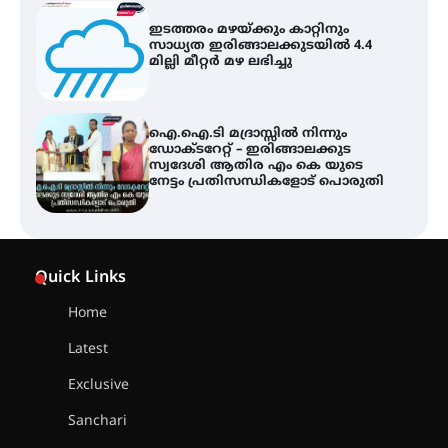
ഇടത്തരം മഴയ്ക്കും കാറ്റിനും
സാധ്യത ഇരിങ്ങാലക്കുടയിൽ 4.4
മില്ലി മീറ്റർ മഴ ലഭിച്ചു
ഐ.ഐ.ടി മദ്രാസ്സിൽ നിന്നും
ഡോക്ടറേറ്റ് – ഇരിങ്ങാലക്കുട
സ്വദേശി ആതിര എം കെ യുടെ
നേട്ടം പ്രതിസന്ധികളോട് പൊരുതി
ട്യുണീഷ്യൻ ചിത്രം ” ദി വോയിസ്
ഓഫ് ഹിന്ദ് റജബ് ” ഇരിങ്ങാലക്കുട
Quick Links
ഫിലിം സൊസൈറ്റി ആഗസ്റ്റ് 7
വെള്ളിയാഴ്ച സ്‌ക്രീൻ ചെയ്യുന്നു
Home
Latest
സെന്റ് ജോസഫ്സ് കോളജ്
കോമേഴ്‌സ് അസോസിയേഷന്
Exclusive
തുടക്കമായി
Sanchari