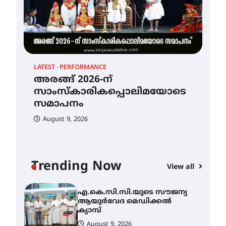
ഐ.ടി.യു. ബാങ്കിലെ
നിക്ഷേപകർക്ക് പണം
തിരികെ ലഭ്യമാക്കാൻ കേന്ദ്ര-
കേരള സർക്കാരുകൾ
അടിയന്തരമായി
ഇടപെടണമെന്ന് ഐ.ടി.യു.
ബാങ്ക് നിക്ഷേപക സംരക്ഷണ
സമിതി
LATEST
PERFORMANCE
ശക്തമായ കാറ്റിന് സാധ്യത –
HEA
August 8, 2026
അരങ്ങ് 2026-ന്
ആഗസ്റ്റ് 12 വരെ മഴ തുടരും,
എ.
സാംസ്കാരികപ്പൊലിമയോടെ
തൃശൂർ ജില്ലയിൽ മഞ്ഞ
ആ
അലർട്ട്
സമാപനം
ക്യ
August 8, 2026
August 9, 2026
A
അരങ്ങ് 2026-ന്
സാംസ്കാരികപ്പൊലിമയോടെ
സമാപനം
Trending Now
View all
August 9, 2026
എ.കെ.സി.സി.യുടെ സൗജന്യ
ആയുർവേദ മെഡിക്കൽ
ക്യാമ്പ്
August 9, 2026