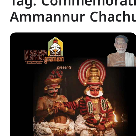
Tag:
Commemorati
Ammannur Chachu