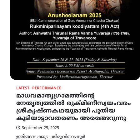
LATEST
PERFORMANCE
മാധവമാതൃഗ്രാമത്തിന്റെ
നേതൃത്വത്തിൽ രുക്മിണീസ്വയംവരം
ശ്രീകൃഷ്ണകഥയുമായി പുതിയ
കൂടിയാട്ടാവതരണം അരങ്ങേറുന്നു
September 25, 2025
ഇരിങ്ങാലക്കുട : തിരുവിതാംകൂർ