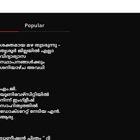
Popular
ശക്തമായ മഴ തുടരുന്നു –
തൃശൂർ ജില്ലയിൽ എല്ലാ
വിദ്യാഭ്യാസ
സ്ഥാപനങ്ങൾക്കും
ശനിയാഴ്ച അവധി
എം.ജി.
യൂണിവേഴ്‌സിറ്റിയിൽ
നിന്ന് ഇംഗ്ളീഷ്
സാഹിത്യത്തിൽ
ഡോക്ടറേറ്റ് നേടിയ എൻ.
ആര്യ
ട്യുണീഷ്യൻ ചിത്രം ” ദി