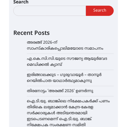
Search
Search
Recent Posts
അരങ്ങ് 2026-ന്
സാംസ്കാരികപ്പൊലിമയോടെ സമാപനം
എ.കെ.സി.സി.യുടെ സൗജന്യ ആയുർവേദ
മെഡിക്കൽ ക്യാമ്പ്
ഇരിങ്ങാലക്കുട – ഗുരുവായൂർ – താനൂർ
റെയിൽപാത യാഥാർത്ഥ്യമാകുന്നു
തിരനോട്ടം ‘അരങ്ങ് 2026’ ഉണർന്നു
ഐ.ടി.യു. ബാങ്കിലെ നിക്ഷേപകർക്ക് പണം
തിരികെ ലഭ്യമാക്കാൻ കേന്ദ്ര-കേരള
സർക്കാരുകൾ അടിയന്തരമായി
ഇടപെടണമെന്ന് ഐ.ടി.യു. ബാങ്ക്
നിക്ഷേപക സംരക്ഷണ സമിതി