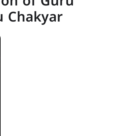
on of Guru
 Chakyar