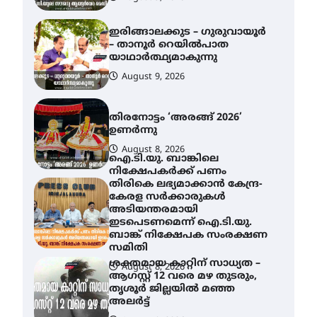
ഇരിങ്ങാലക്കുട – ഗുരുവായൂർ
– താനൂർ റെയിൽപാത
യാഥാർത്ഥ്യമാകുന്നു
August 9, 2026
തിരനോട്ടം ‘അരങ്ങ് 2026’
ഉണർന്നു
August 8, 2026
ഐ.ടി.യു. ബാങ്കിലെ
നിക്ഷേപകർക്ക് പണം
തിരികെ ലഭ്യമാക്കാൻ കേന്ദ്ര-
കേരള സർക്കാരുകൾ
അടിയന്തരമായി
ഇടപെടണമെന്ന് ഐ.ടി.യു.
ബാങ്ക് നിക്ഷേപക സംരക്ഷണ
സമിതി
ശക്തമായ കാറ്റിന് സാധ്യത –
August 8, 2026
ആഗസ്റ്റ് 12 വരെ മഴ തുടരും,
തൃശൂർ ജില്ലയിൽ മഞ്ഞ
അലർട്ട്