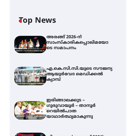
Top News
അരങ്ങ് 2026-ന്
സാംസ്കാരികപ്പൊലിമയോ
ടെ സമാപനം
എ.കെ.സി.സി.യുടെ സൗജന്യ
ആയുർവേദ മെഡിക്കൽ
ക്യാമ്പ്
ഇരിങ്ങാലക്കുട –
ഗുരുവായൂർ – താനൂർ
റെയിൽപാത
യാഥാർത്ഥ്യമാകുന്നു