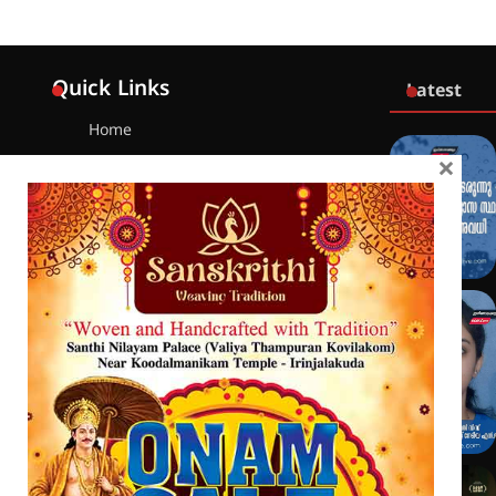
Quick Links
Latest
Home
×
Latest
Exclusive
Sanchari
Contact
Crime