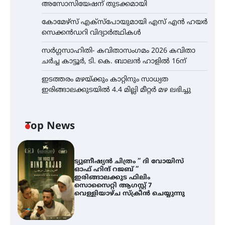
അസോസിയേഷന് തുടക്കമായി
കോമേഴ്സ് എക്സ്പോയുമായി എസ് എൻ ഹയർ
സെക്കൻഡറി വിദ്യാർത്ഥികൾ
സർഗ്ഗസാഹിതി- കവിതാസംഗമം 2026 കവിതാ
ചർച്ച കാട്ടൂർ, ടി. കെ. ബാലൻ ഹാളിൽ 16ന്
ഇടത്തരം മഴയ്ക്കും കാറ്റിനും സാധ്യത
ഇരിങ്ങാലക്കുടയിൽ 4.4 മില്ലി മീറ്റർ മഴ ലഭിച്ചു
Top News
ട്യുണീഷ്യൻ ചിത്രം ” ദി വോയിസ്
ഓഫ് ഹിന്ദ് റജബ് ”
ഇരിങ്ങാലക്കുട ഫിലിം
സൊസൈറ്റി ആഗസ്റ്റ് 7
വെള്ളിയാഴ്ച സ്‌ക്രീൻ ചെയ്യുന്നു