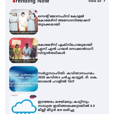
Trending Now
View all
സെന്റ് ജോസഫ്സ് കോളജ്
കോമേഴ്‌സ് അസോസിയേഷന്
തുടക്കമായി
കോമേഴ്സ് എക്സ്പോയുമായി
എസ് എൻ ഹയർ സെക്കൻഡറി
വിദ്യാർത്ഥികൾ
സർഗ്ഗസാഹിതി- കവിതാസംഗമം
2026 കവിതാ ചർച്ച കാട്ടൂർ, ടി. കെ.
ബാലൻ ഹാളിൽ 16ന്
ഇടത്തരം മഴയ്ക്കും കാറ്റിനും
സാധ്യത ഇരിങ്ങാലക്കുടയിൽ 4.4
മില്ലി മീറ്റർ മഴ ലഭിച്ചു