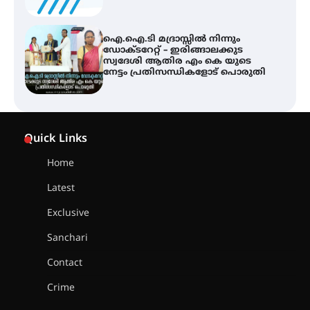
ഐ.ഐ.ടി മദ്രാസ്സിൽ നിന്നും
ഡോക്ടറേറ്റ് – ഇരിങ്ങാലക്കുട
സ്വദേശി ആതിര എം കെ യുടെ
നേട്ടം പ്രതിസന്ധികളോട് പൊരുതി
ട്യുണീഷ്യൻ ചിത്രം ” ദി വോയിസ്
ഓഫ് ഹിന്ദ് റജബ് ” ഇരിങ്ങാലക്കുട
Quick Links
ഫിലിം സൊസൈറ്റി ആഗസ്റ്റ് 7
വെള്ളിയാഴ്ച സ്‌ക്രീൻ ചെയ്യുന്നു
Home
Latest
സെന്റ് ജോസഫ്സ് കോളജ്
കോമേഴ്‌സ് അസോസിയേഷന്
Exclusive
തുടക്കമായി
Sanchari
Contact
കോമേഴ്സ് എക്സ്പോയുമായി
Crime
എസ് എൻ ഹയർ സെക്കൻഡറി
വിദ്യാർത്ഥികൾ