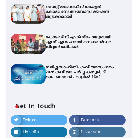
സെന്റ് ജോസഫ്സ് കോളജ്
കോമേഴ്‌സ് അസോസിയേഷന്
തുടക്കമായി
കോമേഴ്സ് എക്സ്പോയുമായി
എസ് എൻ ഹയർ സെക്കൻഡറി
വിദ്യാർത്ഥികൾ
സർഗ്ഗസാഹിതി- കവിതാസംഗമം
2026 കവിതാ ചർച്ച കാട്ടൂർ, ടി.
കെ. ബാലൻ ഹാളിൽ 16ന്
Get In Touch
Twitter
Facebook
LinkedIn
Instagram