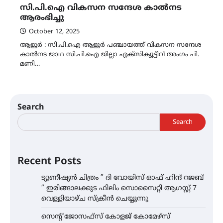
സി.പി.ഐ വികസന സന്ദേശ കാൽനട
ആരംഭിച്ചു
October 12, 2025
ആളൂർ : സി.പി.ഐ ആളൂർ പഞ്ചായത്ത് വികസന സന്ദേശ
കാൽനട ജാഥ സി.പി.ഐ ജില്ലാ എക്സിക്യൂട്ടീവ് അംഗം പി.
മണി…
Search
Search
Recent Posts
ട്യുണീഷ്യൻ ചിത്രം ” ദി വോയിസ് ഓഫ് ഹിന്ദ് റജബ്
” ഇരിങ്ങാലക്കുട ഫിലിം സൊസൈറ്റി ആഗസ്റ്റ് 7
വെള്ളിയാഴ്ച സ്‌ക്രീൻ ചെയ്യുന്നു
സെന്റ് ജോസഫ്സ് കോളജ് കോമേഴ്‌സ്