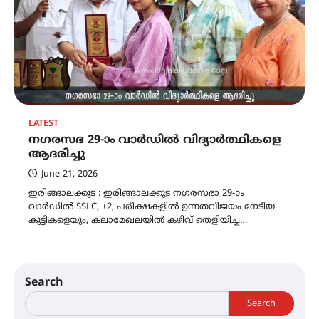
LATEST
നഗരസഭ 29-ാം വാർഡിൽ വിദ്യാർത്ഥികളെ
ആദരിച്ചു
June 21, 2026
ഇരിങ്ങാലക്കുട : ഇരിങ്ങാലക്കുട നഗരസഭാ 29-ാം
വാർഡിൽ SSLC, +2, പരീക്ഷകളിൽ ഉന്നതവിജയം നേടിയ
കുട്ടികളെയും, കലാമേഖലയിൽ കഴിവ് തെളിയിച്ച…
Search
Search