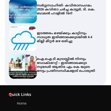
സർഗ്ഗസാഹിതി- കവിതാസംഗമം
2026 കവിതാ ചർച്ച കാട്ടൂർ, ടി. കെ.
ബാലൻ ഹാളിൽ 16ന്
ഇടത്തരം മഴയ്ക്കും കാറ്റിനും
സാധ്യത ഇരിങ്ങാലക്കുടയിൽ 4.4
മില്ലി മീറ്റർ മഴ ലഭിച്ചു
ഐ.ഐ.ടി മദ്രാസ്സിൽ നിന്നും
ഡോക്ടറേറ്റ് – ഇരിങ്ങാലക്കുട
സ്വദേശി ആതിര എം കെ യുടെ
നേട്ടം പ്രതിസന്ധികളോട് പൊരുതി
ട്യുണീഷ്യൻ ചിത്രം ” ദി വോയിസ്
ഓഫ് ഹിന്ദ് റജബ് ” ഇരിങ്ങാലക്കുട
Quick Links
ഫിലിം സൊസൈറ്റി ആഗസ്റ്റ് 7
വെള്ളിയാഴ്ച സ്‌ക്രീൻ ചെയ്യുന്നു
Home