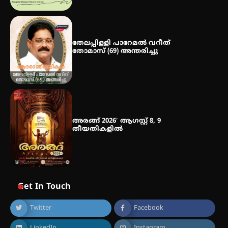
ഐ.ഐ.ടി മദ്രാസ്സിൽ നിന്നും
ഡോക്ടറേറ്റ് – ഇരിങ്ങാലക്കുട
സ്വദേശി ആതിര എം കെ യുടെ
നേട്ടം പ്രതിസന്ധികളോട് പൊരുതി
തേലപ്പിളളി പാറേമൽ വറീത്
തോമാസ് (69) അന്തരിച്ചു
അരങ്ങ് 2026′ ആഗസ്റ്റ് 8, 9
തീയതികളിൽ
Get In Touch
Twitter
Facebook
LinkedIn
Instagram