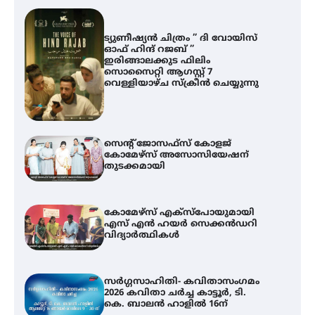
ട്യുണീഷ്യൻ ചിത്രം ” ദി വോയിസ്
ഓഫ് ഹിന്ദ് റജബ് ”
ഇരിങ്ങാലക്കുട ഫിലിം
സൊസൈറ്റി ആഗസ്റ്റ് 7
വെള്ളിയാഴ്ച സ്‌ക്രീൻ ചെയ്യുന്നു
സെന്റ് ജോസഫ്സ് കോളജ്
കോമേഴ്‌സ് അസോസിയേഷന്
തുടക്കമായി
കോമേഴ്സ് എക്സ്പോയുമായി
എസ് എൻ ഹയർ സെക്കൻഡറി
വിദ്യാർത്ഥികൾ
സർഗ്ഗസാഹിതി- കവിതാസംഗമം
2026 കവിതാ ചർച്ച കാട്ടൂർ, ടി.
കെ. ബാലൻ ഹാളിൽ 16ന്