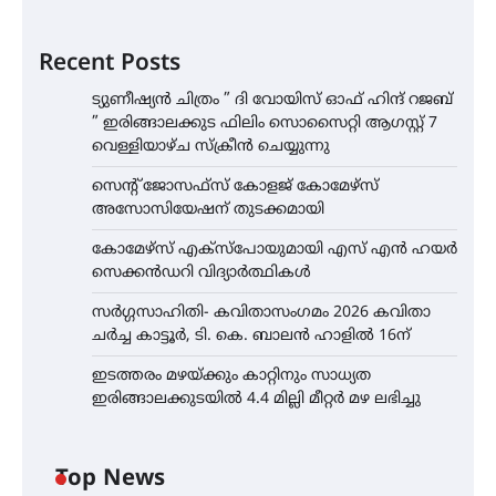
Recent Posts
ട്യുണീഷ്യൻ ചിത്രം ” ദി വോയിസ് ഓഫ് ഹിന്ദ് റജബ്
” ഇരിങ്ങാലക്കുട ഫിലിം സൊസൈറ്റി ആഗസ്റ്റ് 7
വെള്ളിയാഴ്ച സ്‌ക്രീൻ ചെയ്യുന്നു
സെന്റ് ജോസഫ്സ് കോളജ് കോമേഴ്‌സ്
അസോസിയേഷന് തുടക്കമായി
കോമേഴ്സ് എക്സ്പോയുമായി എസ് എൻ ഹയർ
സെക്കൻഡറി വിദ്യാർത്ഥികൾ
സർഗ്ഗസാഹിതി- കവിതാസംഗമം 2026 കവിതാ
ചർച്ച കാട്ടൂർ, ടി. കെ. ബാലൻ ഹാളിൽ 16ന്
ഇടത്തരം മഴയ്ക്കും കാറ്റിനും സാധ്യത
ഇരിങ്ങാലക്കുടയിൽ 4.4 മില്ലി മീറ്റർ മഴ ലഭിച്ചു
Top News