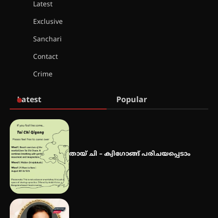
Latest
കോമേഴ്സ് എക്സ്പോയുമായി
എസ് എൻ ഹയർ സെക്കൻഡറി
Exclusive
വിദ്യാർത്ഥികൾ
Sanchari
Contact
സർഗ്ഗസാഹിതി- കവിതാസംഗമം
Crime
2026 കവിതാ ചർച്ച കാട്ടൂർ, ടി. കെ.
ബാലൻ ഹാളിൽ 16ന്
Latest
Popular
ഇടത്തരം മഴയ്ക്കും കാറ്റിനും
സാധ്യത ഇരിങ്ങാലക്കുടയിൽ 4.4
മില്ലി മീറ്റർ മഴ ലഭിച്ചു
തായ് ചി – ക്വിഗോങ്ങ് പരിചയപ്പെടാം
ഐ.ഐ.ടി മദ്രാസ്സിൽ നിന്നും
ഡോക്ടറേറ്റ് – ഇരിങ്ങാലക്കുട
സ്വദേശി ആതിര എം കെ യുടെ
നേട്ടം പ്രതിസന്ധികളോട് പൊരുതി