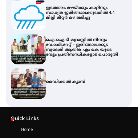
ഇടത്തരം മഴയ്ക്കും കാറ്റിനും
സാധ്യത ഇരിങ്ങാലക്കുടയിൽ 4.4
മില്ലി മീറ്റർ മഴ ലഭിച്ചു
ഐ.ഐ.ടി മദ്രാസ്സിൽ നിന്നും
ഡോക്ടറേറ്റ് – ഇരിങ്ങാലക്കുട
സ്വദേശി ആതിര എം കെ യുടെ
നേട്ടം പ്രതിസന്ധികളോട് പൊരുതി
മെഡിക്കൽ ക്യാമ്പ്
സെന്റ് ജോസഫ്സ് കോളജ്
കോമേഴ്‌സ് അസോസിയേഷന്
Quick Links
തുടക്കമായി
Home