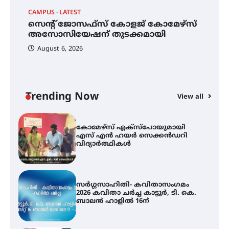
CAMPUS
LATEST
C
മെഡിക്കൽ ക്യാമ്പ്
സെന്റ് ജോസഫ്സ് കോളജ് കോമേഴ്‌സ്
ക
അസോസിയേഷന് തുടക്കമായി
എ
വ
August 6, 2026
സെന്റ് ജോസഫ്സ് കോളജ്
കോമേഴ്‌സ് അസോസിയേഷന്
തുടക്കമായി
Trending Now
View all
കോമേഴ്സ് എക്സ്പോയുമായി
എസ് എൻ ഹയർ സെക്കൻഡറി
വിദ്യാർത്ഥികൾ
സർഗ്ഗസാഹിതി- കവിതാസംഗമം
2026 കവിതാ ചർച്ച കാട്ടൂർ, ടി. കെ.
ബാലൻ ഹാളിൽ 16ന്