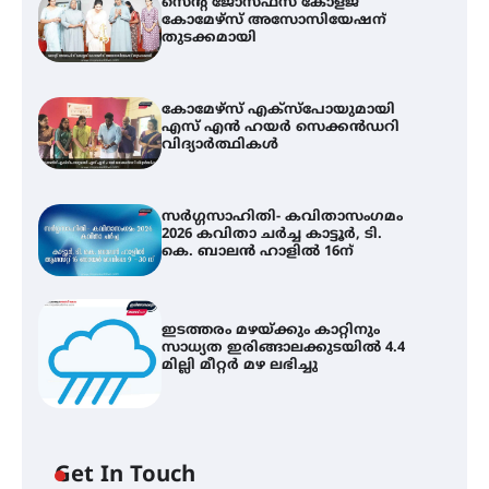
സെന്റ് ജോസഫ്സ് കോളജ്
കോമേഴ്‌സ് അസോസിയേഷന്
തുടക്കമായി
കോമേഴ്സ് എക്സ്പോയുമായി
എസ് എൻ ഹയർ സെക്കൻഡറി
വിദ്യാർത്ഥികൾ
സർഗ്ഗസാഹിതി- കവിതാസംഗമം
2026 കവിതാ ചർച്ച കാട്ടൂർ, ടി.
കെ. ബാലൻ ഹാളിൽ 16ന്
ഇടത്തരം മഴയ്ക്കും കാറ്റിനും
സാധ്യത ഇരിങ്ങാലക്കുടയിൽ 4.4
മില്ലി മീറ്റർ മഴ ലഭിച്ചു
Get In Touch