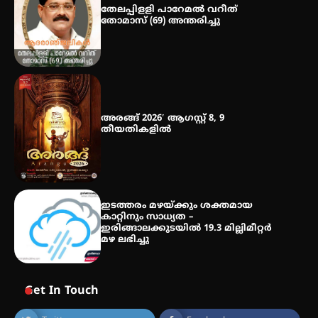
തേലപ്പിളളി പാറേമൽ വറീത്
തോമാസ് (69) അന്തരിച്ചു
മെഡിക്കൽ ക്യാമ്പ്
അരങ്ങ് 2026′ ആഗസ്റ്റ് 8, 9
തീയതികളിൽ
ഇടത്തരം മഴയ്ക്കും ശക്തമായ
കാറ്റിനും സാധ്യത –
ഇരിങ്ങാലക്കുടയിൽ 19.3 മില്ലിമീറ്റർ
മഴ ലഭിച്ചു
Get In Touch