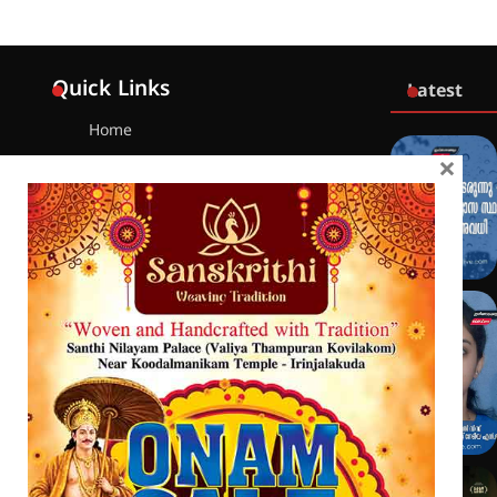
Quick Links
Latest
Home
×
Latest
Exclusive
Sanchari
Contact
Crime