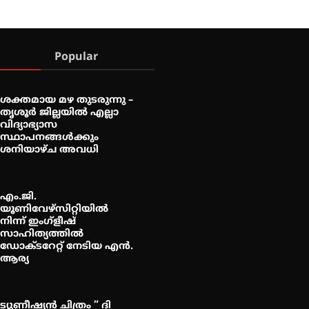
Popular
ശക്തമായ മഴ തുടരുന്നു –
തൃശൂർ ജില്ലയിൽ എല്ലാ
വിദ്യാഭ്യാസ
സ്ഥാപനങ്ങൾക്കും
ശനിയാഴ്ച അവധി
എം.ജി.
യൂണിവേഴ്‌സിറ്റിയിൽ
നിന്ന് ഇംഗ്ളീഷ്
സാഹിത്യത്തിൽ
ഡോക്ടറേറ്റ് നേടിയ എൻ.
ആര്യ
ട്യുണീഷ്യൻ ചിത്രം ” ദി