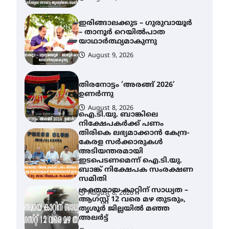
ഇരിങ്ങാലക്കുട – ഗുരുവായൂർ
– താനൂർ റെയിൽപാത
യാഥാർത്ഥ്യമാകുന്നു
August 9, 2026
തിരനോട്ടം ‘അരങ്ങ് 2026’
ഉണർന്നു
August 8, 2026
ഐ.ടി.യു. ബാങ്കിലെ
നിക്ഷേപകർക്ക് പണം
തിരികെ ലഭ്യമാക്കാൻ കേന്ദ്ര-
കേരള സർക്കാരുകൾ
അടിയന്തരമായി
ഇടപെടണമെന്ന് ഐ.ടി.യു.
ബാങ്ക് നിക്ഷേപക സംരക്ഷണ
സമിതി
ശക്തമായ കാറ്റിന് സാധ്യത –
August 8, 2026
ആഗസ്റ്റ് 12 വരെ മഴ തുടരും,
തൃശൂർ ജില്ലയിൽ മഞ്ഞ
അലർട്ട്