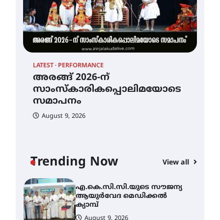
ഐ.ടി.യു. ബാങ്കിലെ
നിക്ഷേപകർക്ക് പണം
തിരികെ ലഭ്യമാക്കാൻ കേന്ദ്ര-
കേരള സർക്കാരുകൾ
അടിയന്തരമായി
ഇടപെടണമെന്ന് ഐ.ടി.യു.
ബാങ്ക് നിക്ഷേപക സംരക്ഷണ
സമിതി
LATEST
PERFORMANCE
ശക്തമായ കാറ്റിന് സാധ്യത –
HEA
August 8, 2026
അരങ്ങ് 2026-ന്
ആഗസ്റ്റ് 12 വരെ മഴ തുടരും,
എ.
സാംസ്കാരികപ്പൊലിമയോടെ
തൃശൂർ ജില്ലയിൽ മഞ്ഞ
ആ
അലർട്ട്
സമാപനം
ക്യ
August 8, 2026
August 9, 2026
A
അരങ്ങ് 2026-ന്
സാംസ്കാരികപ്പൊലിമയോടെ
സമാപനം
Trending Now
View all
August 9, 2026
എ.കെ.സി.സി.യുടെ സൗജന്യ
ആയുർവേദ മെഡിക്കൽ
ക്യാമ്പ്
August 9, 2026