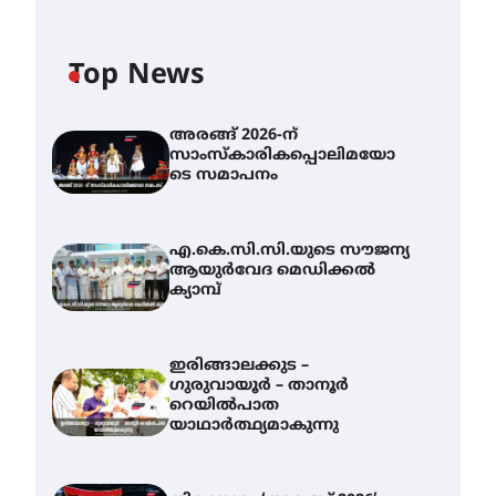
Top News
അരങ്ങ് 2026-ന്
സാംസ്കാരികപ്പൊലിമയോ
ടെ സമാപനം
എ.കെ.സി.സി.യുടെ സൗജന്യ
ആയുർവേദ മെഡിക്കൽ
ക്യാമ്പ്
ഇരിങ്ങാലക്കുട –
ഗുരുവായൂർ – താനൂർ
റെയിൽപാത
യാഥാർത്ഥ്യമാകുന്നു