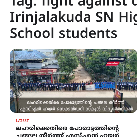
Tag:
fight against 
Irinjalakuda SN H
School students
LATEST
ലഹരിക്കെതിരെ പോരാട്ടത്തിന്റെ
ചങ്ങല തീർത്ത് എസ്.എൻ ഹയർ