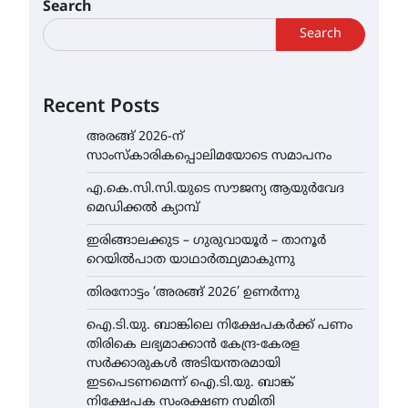
Search
Search
Recent Posts
അരങ്ങ് 2026-ന്
സാംസ്കാരികപ്പൊലിമയോടെ സമാപനം
എ.കെ.സി.സി.യുടെ സൗജന്യ ആയുർവേദ
മെഡിക്കൽ ക്യാമ്പ്
ഇരിങ്ങാലക്കുട – ഗുരുവായൂർ – താനൂർ
റെയിൽപാത യാഥാർത്ഥ്യമാകുന്നു
തിരനോട്ടം ‘അരങ്ങ് 2026’ ഉണർന്നു
ഐ.ടി.യു. ബാങ്കിലെ നിക്ഷേപകർക്ക് പണം
തിരികെ ലഭ്യമാക്കാൻ കേന്ദ്ര-കേരള
സർക്കാരുകൾ അടിയന്തരമായി
ഇടപെടണമെന്ന് ഐ.ടി.യു. ബാങ്ക്
നിക്ഷേപക സംരക്ഷണ സമിതി