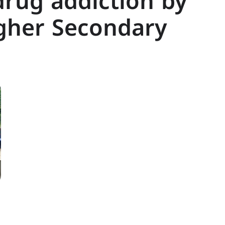
drug addiction by
igher Secondary