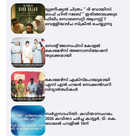
ട്യുണീഷ്യൻ ചിത്രം ” ദി വോയിസ്
ഓഫ് ഹിന്ദ് റജബ് ” ഇരിങ്ങാലക്കുട
ഫിലിം സൊസൈറ്റി ആഗസ്റ്റ് 7
വെള്ളിയാഴ്ച സ്‌ക്രീൻ ചെയ്യുന്നു
സെന്റ് ജോസഫ്സ് കോളജ്
കോമേഴ്‌സ് അസോസിയേഷന്
തുടക്കമായി
കോമേഴ്സ് എക്സ്പോയുമായി
എസ് എൻ ഹയർ സെക്കൻഡറി
വിദ്യാർത്ഥികൾ
സർഗ്ഗസാഹിതി- കവിതാസംഗമം
2026 കവിതാ ചർച്ച കാട്ടൂർ, ടി. കെ.
ബാലൻ ഹാളിൽ 16ന്