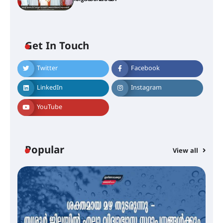
Get In Touch
Twitter
Facebook
എം.ജി. യൂണിവേഴ്‌സിറ്റിയിൽ നിന്ന്
ഇംഗ്ളീഷ് സാഹിത്യത്തിൽ
LinkedIn
Instagram
ഡോക്ടറേറ്റ് നേടിയ എൻ. ആര്യ
YouTube
ട്യുണീഷ്യൻ ചിത്രം ” ദി വോയിസ്
ഓഫ് ഹിന്ദ് റജബ് ” ഇരിങ്ങാലക്കുട
ഫിലിം സൊസൈറ്റി ആഗസ്റ്റ് 7
Popular
View all
വെള്ളിയാഴ്ച സ്‌ക്രീൻ ചെയ്യുന്നു
സെന്റ് ജോസഫ്സ് കോളജ്
കോമേഴ്‌സ് അസോസിയേഷന്
തുടക്കമായി