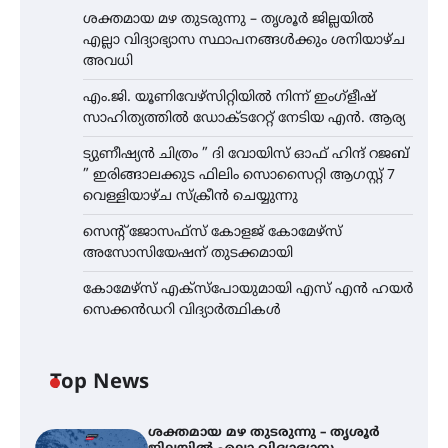
ശക്തമായ മഴ തുടരുന്നു – തൃശൂർ ജില്ലയിൽ
എല്ലാ വിദ്യാഭ്യാസ സ്ഥാപനങ്ങൾക്കും ശനിയാഴ്ച
അവധി
എം.ജി. യൂണിവേഴ്‌സിറ്റിയിൽ നിന്ന് ഇംഗ്ളീഷ്
സാഹിത്യത്തിൽ ഡോക്ടറേറ്റ് നേടിയ എൻ. ആര്യ
ട്യുണീഷ്യൻ ചിത്രം ” ദി വോയിസ് ഓഫ് ഹിന്ദ് റജബ്
” ഇരിങ്ങാലക്കുട ഫിലിം സൊസൈറ്റി ആഗസ്റ്റ് 7
വെള്ളിയാഴ്ച സ്‌ക്രീൻ ചെയ്യുന്നു
സെന്റ് ജോസഫ്സ് കോളജ് കോമേഴ്‌സ്
അസോസിയേഷന് തുടക്കമായി
കോമേഴ്സ് എക്സ്പോയുമായി എസ് എൻ ഹയർ
സെക്കൻഡറി വിദ്യാർത്ഥികൾ
Top News
ശക്തമായ മഴ തുടരുന്നു – തൃശൂർ