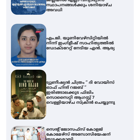
ജില്ലയിൽ എല്ലാ വിദ്യാഭ്യാസ
സ്ഥാപനങ്ങൾക്കും ശനിയാഴ്ച
അവധി
എം.ജി. യൂണിവേഴ്‌സിറ്റിയിൽ
നിന്ന് ഇംഗ്ളീഷ് സാഹിത്യത്തിൽ
ഡോക്ടറേറ്റ് നേടിയ എൻ. ആര്യ
ട്യുണീഷ്യൻ ചിത്രം ” ദി വോയിസ്
ഓഫ് ഹിന്ദ് റജബ് ”
ഇരിങ്ങാലക്കുട ഫിലിം
സൊസൈറ്റി ആഗസ്റ്റ് 7
വെള്ളിയാഴ്ച സ്‌ക്രീൻ ചെയ്യുന്നു
സെന്റ് ജോസഫ്സ് കോളജ്
കോമേഴ്‌സ് അസോസിയേഷന്
തുടക്കമായി