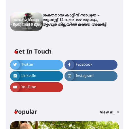
ശക്തമായ കാറ്റിന് സാധ്യത –
ആഗസ്റ്റ് 12 വരെ മഴ തുടരും,
തൃശൂർ ജില്ലയിൽ മഞ്ഞ അലർട്ട്
Get In Touch
Twitter
Facebook
തിരനോട്ടം ‘അരങ്ങ് 2026’ ഉണർന്നു
LinkedIn
Instagram
YouTube
ഐ.ടി.യു. ബാങ്കിലെ
നിക്ഷേപകർക്ക് പണം തിരികെ
ലഭ്യമാക്കാൻ കേന്ദ്ര-കേരള
സർക്കാരുകൾ അടിയന്തരമായി
ഇടപെടണമെന്ന് ഐ.ടി.യു. ബാങ്ക്
Popular
നിക്ഷേപക സംരക്ഷണ സമിതി
View all
ശക്തമായ കാറ്റിന് സാധ്യത –