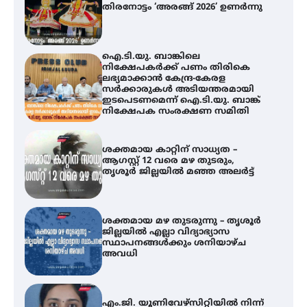
തിരനോട്ടം ‘അരങ്ങ് 2026’ ഉണർന്നു
ഐ.ടി.യു. ബാങ്കിലെ
നിക്ഷേപകർക്ക് പണം തിരികെ
ലഭ്യമാക്കാൻ കേന്ദ്ര-കേരള
സർക്കാരുകൾ അടിയന്തരമായി
ഇടപെടണമെന്ന് ഐ.ടി.യു. ബാങ്ക്
നിക്ഷേപക സംരക്ഷണ സമിതി
ശക്തമായ കാറ്റിന് സാധ്യത –
ആഗസ്റ്റ് 12 വരെ മഴ തുടരും,
തൃശൂർ ജില്ലയിൽ മഞ്ഞ അലർട്ട്
ശക്തമായ മഴ തുടരുന്നു – തൃശൂർ
ജില്ലയിൽ എല്ലാ വിദ്യാഭ്യാസ
സ്ഥാപനങ്ങൾക്കും ശനിയാഴ്ച
അവധി
എം.ജി. യൂണിവേഴ്‌സിറ്റിയിൽ നിന്ന്