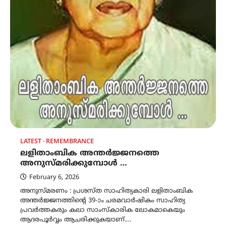
LATEST
REMEMBRANCE
ലളിതാംബിക അന്തർജ്ജനത്തെ
അനുസ്മരിക്കുമ്പോൾ …
February 6, 2026
അനുസ്മരണം : പ്രശസ്ത സാഹിത്യകാരി ലളിതാംബിക
അന്തർജ്ജനത്തിൻ്റെ 39-ാം ചരമവാർഷികം സാഹിത്യ
പ്രവർത്തകരും കലാ സാംസ്കാരിക ലോകമാകെയും
ആദരപൂർവ്വം ആചരിക്കുകയാണ്.…