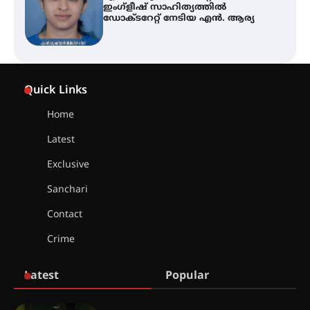
ഇംഗ്ളീഷ് സാഹിത്യത്തിൽ
ഡോക്ടറേറ്റ് നേടിയ എൻ. ആര്യ
ഇരിങ്ങാലക്കുട – ഗുരുവായൂർ –
താനൂർ റെയിൽപാത
Quick Links
യാഥാർത്ഥ്യമാകുന്നു
Home
Latest
തിരനോട്ടം ‘അരങ്ങ് 2026’ ഉണർന്നു
Exclusive
Sanchari
ഐ.ടി.യു. ബാങ്കിലെ
Contact
നിക്ഷേപകർക്ക് പണം തിരികെ
ലഭ്യമാക്കാൻ കേന്ദ്ര-കേരള
Crime
സർക്കാരുകൾ അടിയന്തരമായി
ഇടപെടണമെന്ന് ഐ.ടി.യു. ബാങ്ക്
നിക്ഷേപക സംരക്ഷണ സമിതി
Latest
Popular
ശക്തമായ കാറ്റിന് സാധ്യത –