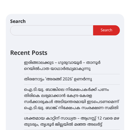
Search
Search
Recent Posts
ഇരിങ്ങാലക്കുട – ഗുരുവായൂർ – താനൂർ
റെയിൽപാത യാഥാർത്ഥ്യമാകുന്നു
തിരനോട്ടം ‘അരങ്ങ് 2026’ ഉണർന്നു
ഐ.ടി.യു. ബാങ്കിലെ നിക്ഷേപകർക്ക് പണം
തിരികെ ലഭ്യമാക്കാൻ കേന്ദ്ര-കേരള
സർക്കാരുകൾ അടിയന്തരമായി ഇടപെടണമെന്ന്
ഐ.ടി.യു. ബാങ്ക് നിക്ഷേപക സംരക്ഷണ സമിതി
ശക്തമായ കാറ്റിന് സാധ്യത – ആഗസ്റ്റ് 12 വരെ മഴ
തുടരും, തൃശൂർ ജില്ലയിൽ മഞ്ഞ അലർട്ട്