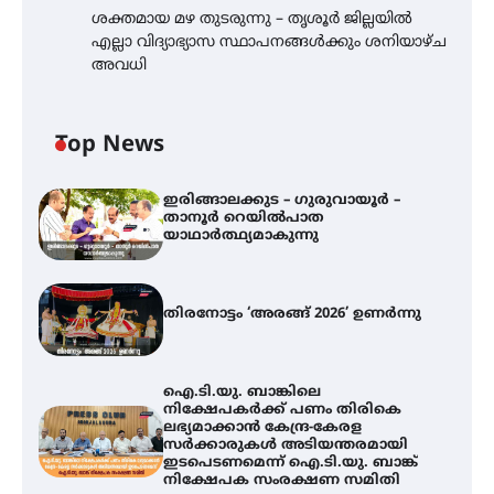
ശക്തമായ മഴ തുടരുന്നു – തൃശൂർ ജില്ലയിൽ
എല്ലാ വിദ്യാഭ്യാസ സ്ഥാപനങ്ങൾക്കും ശനിയാഴ്ച
അവധി
Top News
ഇരിങ്ങാലക്കുട – ഗുരുവായൂർ –
താനൂർ റെയിൽപാത
യാഥാർത്ഥ്യമാകുന്നു
തിരനോട്ടം ‘അരങ്ങ് 2026’ ഉണർന്നു
ഐ.ടി.യു. ബാങ്കിലെ
നിക്ഷേപകർക്ക് പണം തിരികെ
ലഭ്യമാക്കാൻ കേന്ദ്ര-കേരള
സർക്കാരുകൾ അടിയന്തരമായി
ഇടപെടണമെന്ന് ഐ.ടി.യു. ബാങ്ക്
നിക്ഷേപക സംരക്ഷണ സമിതി