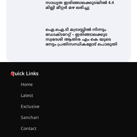
സാധ്യത ഇരിങ്ങാലക്കുടയിൽ 4.4
മില്ലി മീറ്റർ മഴ ലഭിച്ചു
ഐ.ഐ.ടി മദ്രാസ്സിൽ നിന്നും
ഡോക്ടറേറ്റ് – ഇരിങ്ങാലക്കുട
സ്വദേശി ആതിര എം കെ യുടെ
നേട്ടം പ്രതിസന്ധികളോട് പൊരുതി
ട്യുണീഷ്യൻ ചിത്രം ” ദി വോയിസ്
ഓഫ് ഹിന്ദ് റജബ് ” ഇരിങ്ങാലക്കുട
Quick Links
ഫിലിം സൊസൈറ്റി ആഗസ്റ്റ് 7
വെള്ളിയാഴ്ച സ്‌ക്രീൻ ചെയ്യുന്നു
Home
Latest
സെന്റ് ജോസഫ്സ് കോളജ്
കോമേഴ്‌സ് അസോസിയേഷന്
Exclusive
തുടക്കമായി
Sanchari
Contact
കോമേഴ്സ് എക്സ്പോയുമായി