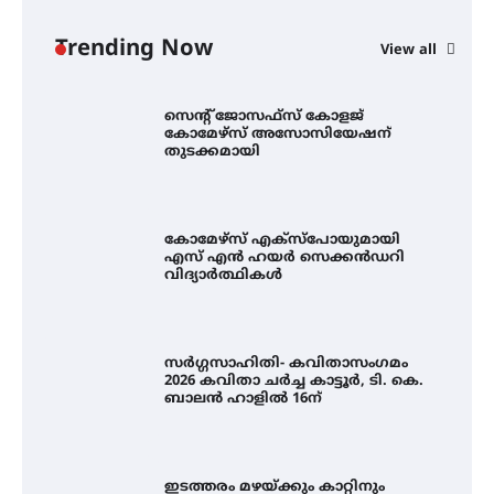
ഓഫ് ഹിന്ദ് റജബ് ” ഇരിങ്ങാലക്കുട
ഫിലിം സൊസൈറ്റി ആഗസ്റ്റ് 7
വെള്ളിയാഴ്ച സ്‌ക്രീൻ ചെയ്യുന്നു
Trending Now
View all
സെന്റ് ജോസഫ്സ് കോളജ്
കോമേഴ്‌സ് അസോസിയേഷന്
തുടക്കമായി
കോമേഴ്സ് എക്സ്പോയുമായി
എസ് എൻ ഹയർ സെക്കൻഡറി
വിദ്യാർത്ഥികൾ
സർഗ്ഗസാഹിതി- കവിതാസംഗമം
2026 കവിതാ ചർച്ച കാട്ടൂർ, ടി. കെ.
ബാലൻ ഹാളിൽ 16ന്
ഇടത്തരം മഴയ്ക്കും കാറ്റിനും