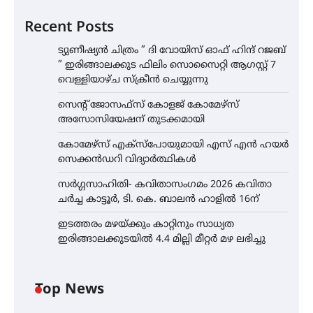
Recent Posts
ട്യുണീഷ്യൻ ചിത്രം ” ദി വോയിസ് ഓഫ് ഹിന്ദ് റജബ്
” ഇരിങ്ങാലക്കുട ഫിലിം സൊസൈറ്റി ആഗസ്റ്റ് 7
വെള്ളിയാഴ്ച സ്‌ക്രീൻ ചെയ്യുന്നു
സെന്റ് ജോസഫ്സ് കോളജ് കോമേഴ്‌സ്
അസോസിയേഷന് തുടക്കമായി
കോമേഴ്സ് എക്സ്പോയുമായി എസ് എൻ ഹയർ
സെക്കൻഡറി വിദ്യാർത്ഥികൾ
സർഗ്ഗസാഹിതി- കവിതാസംഗമം 2026 കവിതാ
ചർച്ച കാട്ടൂർ, ടി. കെ. ബാലൻ ഹാളിൽ 16ന്
ഇടത്തരം മഴയ്ക്കും കാറ്റിനും സാധ്യത
ഇരിങ്ങാലക്കുടയിൽ 4.4 മില്ലി മീറ്റർ മഴ ലഭിച്ചു
Top News