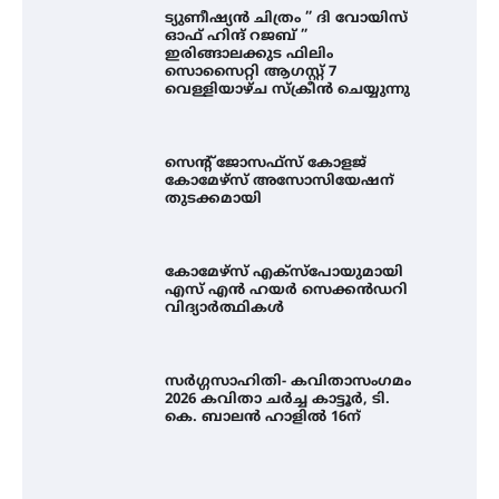
ട്യുണീഷ്യൻ ചിത്രം ” ദി വോയിസ്
ഓഫ് ഹിന്ദ് റജബ് ”
ഇരിങ്ങാലക്കുട ഫിലിം
സൊസൈറ്റി ആഗസ്റ്റ് 7
വെള്ളിയാഴ്ച സ്‌ക്രീൻ ചെയ്യുന്നു
സെന്റ് ജോസഫ്സ് കോളജ്
കോമേഴ്‌സ് അസോസിയേഷന്
തുടക്കമായി
കോമേഴ്സ് എക്സ്പോയുമായി
എസ് എൻ ഹയർ സെക്കൻഡറി
വിദ്യാർത്ഥികൾ
സെന്റ് ജോസഫ്സ് കോളജ്
സർഗ്ഗസാഹിതി- കവിതാസംഗമം
കോമേഴ്‌സ് അസോസിയേഷന്
2026 കവിതാ ചർച്ച കാട്ടൂർ, ടി.
തുടക്കമായി
കെ. ബാലൻ ഹാളിൽ 16ന്
കോമേഴ്സ് എക്സ്പോയുമായി