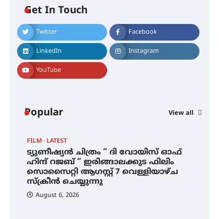
എസ് എൻ ഹയർ സെക്കൻഡറി
Get In Touch
വിദ്യാർത്ഥികൾ
Twitter
Facebook
LinkedIn
Instagram
സർഗ്ഗസാഹിതി- കവിതാസംഗമം
2026 കവിതാ ചർച്ച കാട്ടൂർ, ടി. കെ.
ബാലൻ ഹാളിൽ 16ന്
YouTube
ഇടത്തരം മഴയ്ക്കും കാറ്റിനും
Popular
View all
സാധ്യത ഇരിങ്ങാലക്കുടയിൽ 4.4
മില്ലി മീറ്റർ മഴ ലഭിച്ചു
FILM
LATEST
C
ട്യുണീഷ്യൻ ചിത്രം ” ദി വോയിസ് ഓഫ്
സ
ഐ.ഐ.ടി മദ്രാസ്സിൽ നിന്നും
ഹിന്ദ് റജബ് ” ഇരിങ്ങാലക്കുട ഫിലിം
അ
ഡോക്ടറേറ്റ് – ഇരിങ്ങാലക്കുട
സൊസൈറ്റി ആഗസ്റ്റ് 7 വെള്ളിയാഴ്ച
സ്വദേശി ആതിര എം കെ യുടെ
സ്‌ക്രീൻ ചെയ്യുന്നു
നേട്ടം പ്രതിസന്ധികളോട് പൊരുതി
August 6, 2026
ട്യുണീഷ്യൻ ചിത്രം ” ദി വോയിസ്