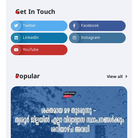
Get In Touch
Twitter
Facebook
എം.ജി. യൂണിവേഴ്‌സിറ്റിയിൽ നിന്ന്
ഇംഗ്ളീഷ് സാഹിത്യത്തിൽ
LinkedIn
Instagram
ഡോക്ടറേറ്റ് നേടിയ എൻ. ആര്യ
YouTube
ട്യുണീഷ്യൻ ചിത്രം ” ദി വോയിസ്
ഓഫ് ഹിന്ദ് റജബ് ” ഇരിങ്ങാലക്കുട
ഫിലിം സൊസൈറ്റി ആഗസ്റ്റ് 7
Popular
View all
വെള്ളിയാഴ്ച സ്‌ക്രീൻ ചെയ്യുന്നു
സെന്റ് ജോസഫ്സ് കോളജ്
കോമേഴ്‌സ് അസോസിയേഷന്
തുടക്കമായി
കോമേഴ്സ് എക്സ്പോയുമായി