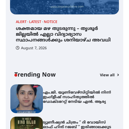
എസ് എൻ ഹയർ സെക്കൻഡറി
വിദ്യാർത്ഥികൾ
ALERT
LATEST
NOTICE
്
ശക്തമായ മഴ തുടരുന്നു – തൃശൂർ
സർഗ്ഗസാഹിതി- കവിതാസംഗമം
2026 കവിതാ ചർച്ച കാട്ടൂർ, ടി. കെ.
ജില്ലയിൽ എല്ലാ വിദ്യാഭ്യാസ
ബാലൻ ഹാളിൽ 16ന്
സ്ഥാപനങ്ങൾക്കും ശനിയാഴ്ച അവധി
August 7, 2026
ശക്തമായ മഴ തുടരുന്നു – തൃശൂർ
ജില്ലയിൽ എല്ലാ വിദ്യാഭ്യാസ
സ്ഥാപനങ്ങൾക്കും ശനിയാഴ്ച
അവധി
Trending Now
View all
A
എം.ജി. യൂണിവേഴ്‌സിറ്റിയിൽ നിന്ന്
എ
ഇംഗ്ളീഷ് സാഹിത്യത്തിൽ
ഡോക്ടറേറ്റ് നേടിയ എൻ. ആര്യ
ഇ
ന
ട്യുണീഷ്യൻ ചിത്രം ” ദി വോയിസ്
ഓഫ് ഹിന്ദ് റജബ് ” ഇരിങ്ങാലക്കുട