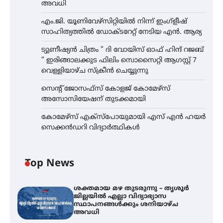
അവധി
എം.ജി. യൂണിവേഴ്‌സിറ്റിയിൽ നിന്ന് ഇംഗ്ളീഷ്
സാഹിത്യത്തിൽ ഡോക്ടറേറ്റ് നേടിയ എൻ. ആര്യ
ട്യുണീഷ്യൻ ചിത്രം ” ദി വോയിസ് ഓഫ് ഹിന്ദ് റജബ്
” ഇരിങ്ങാലക്കുട ഫിലിം സൊസൈറ്റി ആഗസ്റ്റ് 7
വെള്ളിയാഴ്ച സ്‌ക്രീൻ ചെയ്യുന്നു
സെന്റ് ജോസഫ്സ് കോളജ് കോമേഴ്‌സ്
അസോസിയേഷന് തുടക്കമായി
കോമേഴ്സ് എക്സ്പോയുമായി എസ് എൻ ഹയർ
സെക്കൻഡറി വിദ്യാർത്ഥികൾ
Top News
ശക്തമായ മഴ തുടരുന്നു – തൃശൂർ
ജില്ലയിൽ എല്ലാ വിദ്യാഭ്യാസ
സ്ഥാപനങ്ങൾക്കും ശനിയാഴ്ച
അവധി