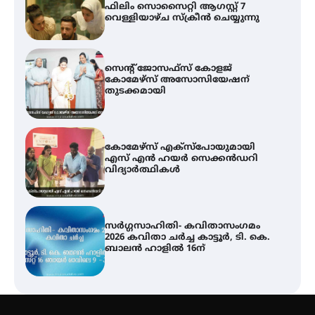
ഫിലിം സൊസൈറ്റി ആഗസ്റ്റ് 7
വെള്ളിയാഴ്ച സ്‌ക്രീൻ ചെയ്യുന്നു
സെന്റ് ജോസഫ്സ് കോളജ്
കോമേഴ്‌സ് അസോസിയേഷന്
തുടക്കമായി
കോമേഴ്സ് എക്സ്പോയുമായി
എസ് എൻ ഹയർ സെക്കൻഡറി
വിദ്യാർത്ഥികൾ
സർഗ്ഗസാഹിതി- കവിതാസംഗമം
2026 കവിതാ ചർച്ച കാട്ടൂർ, ടി. കെ.
ബാലൻ ഹാളിൽ 16ന്
ശക്തമായ മഴ തുടരുന്നു – തൃശൂർ
ജില്ലയിൽ എല്ലാ വിദ്യാഭ്യാസ