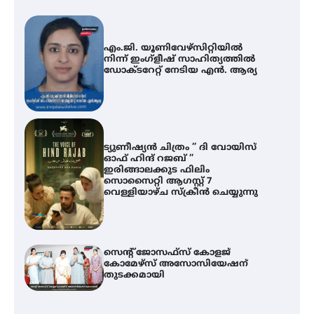
എം.ജി. യൂണിവേഴ്‌സിറ്റിയിൽ
നിന്ന് ഇംഗ്ളീഷ് സാഹിത്യത്തിൽ
ഡോക്ടറേറ്റ് നേടിയ എൻ. ആര്യ
ട്യുണീഷ്യൻ ചിത്രം ” ദി വോയിസ്
ഓഫ് ഹിന്ദ് റജബ് ”
ഇരിങ്ങാലക്കുട ഫിലിം
സൊസൈറ്റി ആഗസ്റ്റ് 7
വെള്ളിയാഴ്ച സ്‌ക്രീൻ ചെയ്യുന്നു
സെന്റ് ജോസഫ്സ് കോളജ്
കോമേഴ്‌സ് അസോസിയേഷന്
തുടക്കമായി