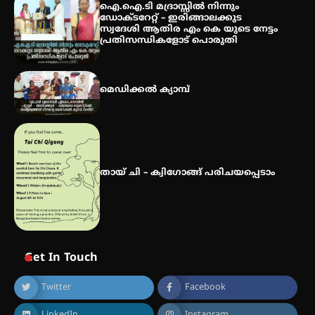
എസ് എൻ ഹയർ സെക്കൻഡറി
ഐ.ഐ.ടി മദ്രാസ്സിൽ നിന്നും
വിദ്യാർത്ഥികൾ
ഡോക്ടറേറ്റ് – ഇരിങ്ങാലക്കുട
സ്വദേശി ആതിര എം കെ യുടെ നേട്ടം
പ്രതിസന്ധികളോട് പൊരുതി
സർഗ്ഗസാഹിതി- കവിതാസംഗമം
2026 കവിതാ ചർച്ച കാട്ടൂർ, ടി. കെ.
മെഡിക്കൽ ക്യാമ്പ്
ബാലൻ ഹാളിൽ 16ന്
തായ് ചി – ക്വിഗോങ്ങ് പരിചയപ്പെടാം
Get In Touch
Twitter
Facebook
LinkedIn
Instagram