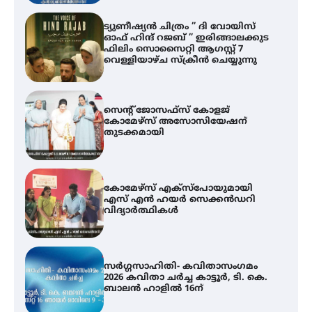
ട്യുണീഷ്യൻ ചിത്രം ” ദി വോയിസ്
ഓഫ് ഹിന്ദ് റജബ് ” ഇരിങ്ങാലക്കുട
ഫിലിം സൊസൈറ്റി ആഗസ്റ്റ് 7
വെള്ളിയാഴ്ച സ്‌ക്രീൻ ചെയ്യുന്നു
സെന്റ് ജോസഫ്സ് കോളജ്
കോമേഴ്‌സ് അസോസിയേഷന്
തുടക്കമായി
കോമേഴ്സ് എക്സ്പോയുമായി
എസ് എൻ ഹയർ സെക്കൻഡറി
വിദ്യാർത്ഥികൾ
സർഗ്ഗസാഹിതി- കവിതാസംഗമം
2026 കവിതാ ചർച്ച കാട്ടൂർ, ടി. കെ.
ബാലൻ ഹാളിൽ 16ന്