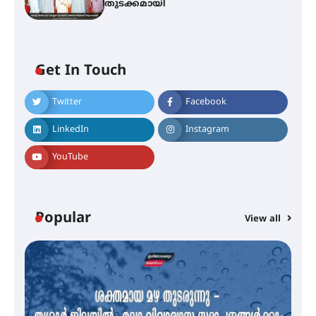
തുടക്കമായി
Get In Touch
Twitter
Facebook
എം.ജി. യൂണിവേഴ്‌സിറ്റിയിൽ നിന്ന്
ഇംഗ്ളീഷ് സാഹിത്യത്തിൽ
LinkedIn
Instagram
ഡോക്ടറേറ്റ് നേടിയ എൻ. ആര്യ
YouTube
ട്യുണീഷ്യൻ ചിത്രം ” ദി വോയിസ്
ഓഫ് ഹിന്ദ് റജബ് ” ഇരിങ്ങാലക്കുട
ഫിലിം സൊസൈറ്റി ആഗസ്റ്റ് 7
Popular
View all
വെള്ളിയാഴ്ച സ്‌ക്രീൻ ചെയ്യുന്നു
സെന്റ് ജോസഫ്സ് കോളജ്
കോമേഴ്‌സ് അസോസിയേഷന്
തുടക്കമായി