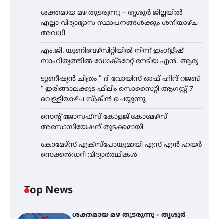
ശക്തമായ മഴ തുടരുന്നു – തൃശൂർ ജില്ലയിൽ
എല്ലാ വിദ്യാഭ്യാസ സ്ഥാപനങ്ങൾക്കും ശനിയാഴ്ച
അവധി
എം.ജി. യൂണിവേഴ്‌സിറ്റിയിൽ നിന്ന് ഇംഗ്ളീഷ്
സാഹിത്യത്തിൽ ഡോക്ടറേറ്റ് നേടിയ എൻ. ആര്യ
ട്യുണീഷ്യൻ ചിത്രം ” ദി വോയിസ് ഓഫ് ഹിന്ദ് റജബ്
” ഇരിങ്ങാലക്കുട ഫിലിം സൊസൈറ്റി ആഗസ്റ്റ് 7
വെള്ളിയാഴ്ച സ്‌ക്രീൻ ചെയ്യുന്നു
സെന്റ് ജോസഫ്സ് കോളജ് കോമേഴ്‌സ്
അസോസിയേഷന് തുടക്കമായി
കോമേഴ്സ് എക്സ്പോയുമായി എസ് എൻ ഹയർ
സെക്കൻഡറി വിദ്യാർത്ഥികൾ
Top News
ശക്തമായ മഴ തുടരുന്നു – തൃശൂർ