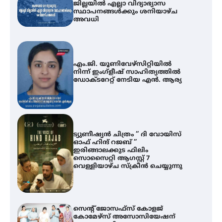
ജില്ലയിൽ എല്ലാ വിദ്യാഭ്യാസ
സ്ഥാപനങ്ങൾക്കും ശനിയാഴ്ച
അവധി
എം.ജി. യൂണിവേഴ്‌സിറ്റിയിൽ
നിന്ന് ഇംഗ്ളീഷ് സാഹിത്യത്തിൽ
ഡോക്ടറേറ്റ് നേടിയ എൻ. ആര്യ
ട്യുണീഷ്യൻ ചിത്രം ” ദി വോയിസ്
ഓഫ് ഹിന്ദ് റജബ് ”
ഇരിങ്ങാലക്കുട ഫിലിം
സൊസൈറ്റി ആഗസ്റ്റ് 7
വെള്ളിയാഴ്ച സ്‌ക്രീൻ ചെയ്യുന്നു
സെന്റ് ജോസഫ്സ് കോളജ്
കോമേഴ്‌സ് അസോസിയേഷന്