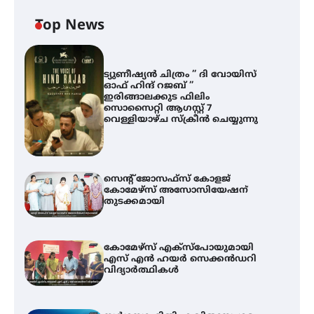
Top News
ട്യുണീഷ്യൻ ചിത്രം ” ദി വോയിസ്
ഓഫ് ഹിന്ദ് റജബ് ”
ഇരിങ്ങാലക്കുട ഫിലിം
സൊസൈറ്റി ആഗസ്റ്റ് 7
വെള്ളിയാഴ്ച സ്‌ക്രീൻ ചെയ്യുന്നു
സെന്റ് ജോസഫ്സ് കോളജ്
കോമേഴ്‌സ് അസോസിയേഷന്
തുടക്കമായി
കോമേഴ്സ് എക്സ്പോയുമായി
എസ് എൻ ഹയർ സെക്കൻഡറി
വിദ്യാർത്ഥികൾ