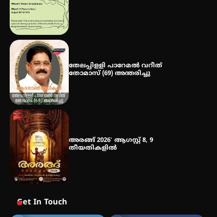
ഐ.ഐ.ടി മദ്രാസ്സിൽ നിന്നും
ഡോക്ടറേറ്റ് – ഇരിങ്ങാലക്കുട
സ്വദേശി ആതിര എം കെ യുടെ
നേട്ടം പ്രതിസന്ധികളോട് പൊരുതി
തേലപ്പിളളി പാറേമൽ വറീത്
തോമാസ് (69) അന്തരിച്ചു
അരങ്ങ് 2026′ ആഗസ്റ്റ് 8, 9
തീയതികളിൽ
Get In Touch