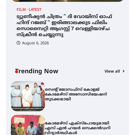
FILM
LATEST
ട്യുണീഷ്യൻ ചിത്രം ” ദി വോയിസ് ഓഫ്
ഐ.ഐ.ടി മദ്രാസ്സിൽ നിന്നും
ഹിന്ദ് റജബ് ” ഇരിങ്ങാലക്കുട ഫിലിം
ഡോക്ടറേറ്റ് – ഇരിങ്ങാലക്കുട
സൊസൈറ്റി ആഗസ്റ്റ് 7 വെള്ളിയാഴ്ച
സ്വദേശി ആതിര എം കെ യുടെ
നേട്ടം പ്രതിസന്ധികളോട് പൊരുതി
സ്‌ക്രീൻ ചെയ്യുന്നു
August 6, 2026
ട്യുണീഷ്യൻ ചിത്രം ” ദി വോയിസ്
ഓഫ് ഹിന്ദ് റജബ് ” ഇരിങ്ങാലക്കുട
ഫിലിം സൊസൈറ്റി ആഗസ്റ്റ് 7
വെള്ളിയാഴ്ച സ്‌ക്രീൻ ചെയ്യുന്നു
Trending Now
View all
സെന്റ് ജോസഫ്സ് കോളജ്
കോമേഴ്‌സ് അസോസിയേഷന്
തുടക്കമായി
കോമേഴ്സ് എക്സ്പോയുമായി
എസ് എൻ ഹയർ സെക്കൻഡറി
വിദ്യാർത്ഥികൾ