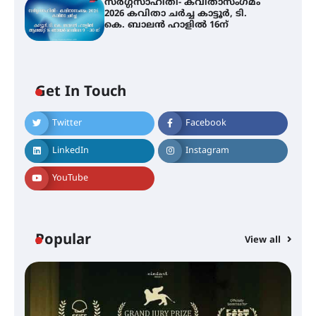
സർഗ്ഗസാഹിതി- കവിതാസംഗമം
2026 കവിതാ ചർച്ച കാട്ടൂർ, ടി.
കെ. ബാലൻ ഹാളിൽ 16ന്
Get In Touch
Twitter
Facebook
LinkedIn
Instagram
YouTube
Popular
View all