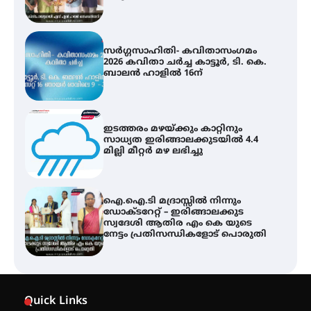
സർഗ്ഗസാഹിതി- കവിതാസംഗമം
2026 കവിതാ ചർച്ച കാട്ടൂർ, ടി. കെ.
ബാലൻ ഹാളിൽ 16ന്
ഇടത്തരം മഴയ്ക്കും കാറ്റിനും
സാധ്യത ഇരിങ്ങാലക്കുടയിൽ 4.4
മില്ലി മീറ്റർ മഴ ലഭിച്ചു
ഐ.ഐ.ടി മദ്രാസ്സിൽ നിന്നും
ഡോക്ടറേറ്റ് – ഇരിങ്ങാലക്കുട
സ്വദേശി ആതിര എം കെ യുടെ
നേട്ടം പ്രതിസന്ധികളോട് പൊരുതി
ട്യുണീഷ്യൻ ചിത്രം ” ദി വോയിസ്
ഓഫ് ഹിന്ദ് റജബ് ” ഇരിങ്ങാലക്കുട
Quick Links
ഫിലിം സൊസൈറ്റി ആഗസ്റ്റ് 7