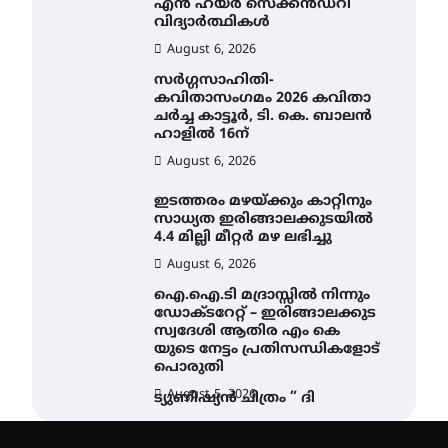
എൻ ഹയർ സെക്കൻഡറി
വിദ്യാർത്ഥികൾ
August 6, 2026
സർഗ്ഗസാഹിതി-
കവിതാസംഗമം 2026 കവിതാ
ചർച്ച കാട്ടൂർ, ടി. കെ. ബാലൻ
ഹാളിൽ 16ന്
August 6, 2026
ഇടത്തരം മഴയ്ക്കും കാറ്റിനും
സാധ്യത ഇരിങ്ങാലക്കുടയിൽ
4.4 മില്ലി മീറ്റർ മഴ ലഭിച്ചു
August 6, 2026
ഐ.ഐ.ടി മദ്രാസ്സിൽ നിന്നും
ഡോക്ടറേറ്റ് – ഇരിങ്ങാലക്കുട
സ്വദേശി ആതിര എം കെ
യുടെ നേട്ടം പ്രതിസന്ധികളോട്
പൊരുതി
August 5, 2026
ട്യുണീഷ്യൻ ചിത്രം ” ദി
വോയിസ് ഓഫ് ഹിന്ദ് റജബ് ”
ഇരിങ്ങാലക്കുട ഫിലിം