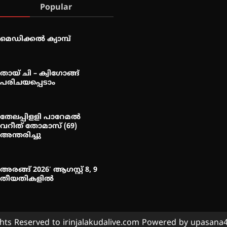
Popular
മെഡിക്കൽ ക്യാമ്പ്
തായ് ചി – ക്വിഗോങ്ങ്
പരിചയപ്പെടാം
തേലപ്പിളളി പാറേമൽ
വറീത് തോമാസ് (69)
അന്തരിച്ചു
അരങ്ങ് 2026′ ആഗസ്റ്റ് 8, 9
തീയതികളിൽ
ghts Reserved to irinjalakudalive.com Powered by upasan