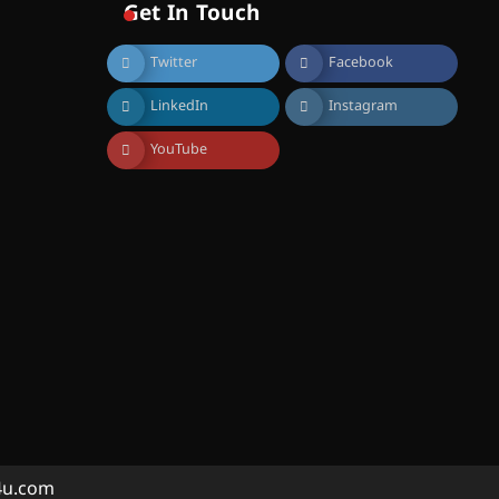
സൊസൈറ്റി ആഗസ്റ്റ് 7
Get In Touch
വെള്ളിയാഴ്ച സ്‌ക്രീൻ
ചെയ്യുന്നു
Twitter
Facebook
August 6, 2026
സെന്റ് ജോസഫ്സ് കോളജ്
LinkedIn
Instagram
കോമേഴ്‌സ്
അസോസിയേഷന്
തുടക്കമായി
YouTube
August 6, 2026
കോമേഴ്സ്
എക്സ്പോയുമായി എസ്
എൻ ഹയർ സെക്കൻഡറി
വിദ്യാർത്ഥികൾ
August 6, 2026
സർഗ്ഗസാഹിതി-
കവിതാസംഗമം 2026 കവിതാ
ചർച്ച കാട്ടൂർ, ടി. കെ. ബാലൻ
ഹാളിൽ 16ന്
August 6, 2026
ഇടത്തരം മഴയ്ക്കും കാറ്റിനും
a4u.com
സാധ്യത ഇരിങ്ങാലക്കുടയിൽ