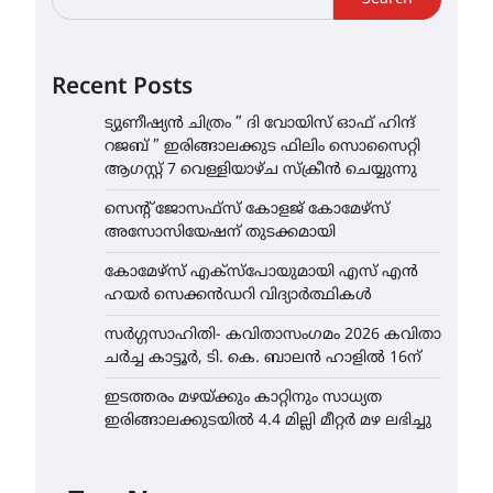
Recent Posts
ട്യുണീഷ്യൻ ചിത്രം ” ദി വോയിസ് ഓഫ് ഹിന്ദ്
റജബ് ” ഇരിങ്ങാലക്കുട ഫിലിം സൊസൈറ്റി
ആഗസ്റ്റ് 7 വെള്ളിയാഴ്ച സ്‌ക്രീൻ ചെയ്യുന്നു
സെന്റ് ജോസഫ്സ് കോളജ് കോമേഴ്‌സ്
അസോസിയേഷന് തുടക്കമായി
കോമേഴ്സ് എക്സ്പോയുമായി എസ് എൻ
ഹയർ സെക്കൻഡറി വിദ്യാർത്ഥികൾ
സർഗ്ഗസാഹിതി- കവിതാസംഗമം 2026 കവിതാ
ചർച്ച കാട്ടൂർ, ടി. കെ. ബാലൻ ഹാളിൽ 16ന്
ഇടത്തരം മഴയ്ക്കും കാറ്റിനും സാധ്യത
ഇരിങ്ങാലക്കുടയിൽ 4.4 മില്ലി മീറ്റർ മഴ ലഭിച്ചു