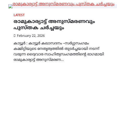
LATEST
രാമുകാര്യാട്ട് അനുസ്മരണവും
പുസ്തക ചർച്ചയും
February 22, 2026
കാട്ടൂർ : കാട്ടൂർ കലാസദനം –സർഗ്ഗസംഗമം
കമ്മിറ്റിയുടെ നേതൃത്വത്തിൽ തുടർച്ചയായി നടന്ന്
വരുന്ന ദ്വൈവാര സാഹിത്യസംഗമത്തിൻ്റെ ഭാഗമായി
രാമുകാര്യാട്ട് അനുസ്മരണ…