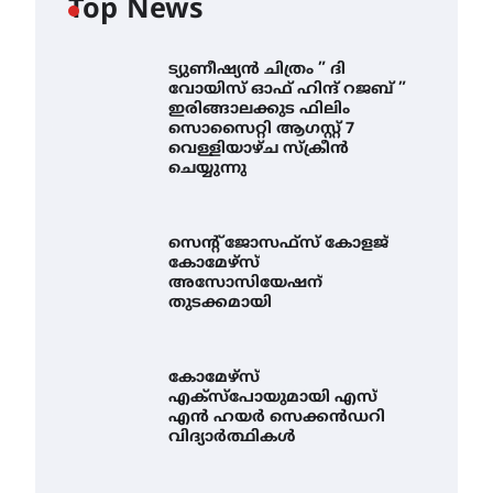
Top News
ട്യുണീഷ്യൻ ചിത്രം ” ദി
വോയിസ് ഓഫ് ഹിന്ദ് റജബ് ”
ഇരിങ്ങാലക്കുട ഫിലിം
സൊസൈറ്റി ആഗസ്റ്റ് 7
വെള്ളിയാഴ്ച സ്‌ക്രീൻ
ചെയ്യുന്നു
സെന്റ് ജോസഫ്സ് കോളജ്
കോമേഴ്‌സ്
അസോസിയേഷന്
തുടക്കമായി
കോമേഴ്സ്
എക്സ്പോയുമായി എസ്
എൻ ഹയർ സെക്കൻഡറി
വിദ്യാർത്ഥികൾ