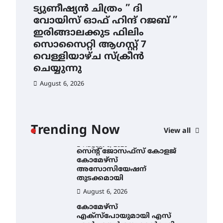
4.4 മില്ലി മീറ്റർ മഴ ലഭിച്ചു
ട്യുണീഷ്യൻ ചിത്രം ” ദി
സെ
ാ
വോയിസ് ഓഫ് ഹിന്ദ് റജബ് ”
ക
August 6, 2026
ൻ
ഇരിങ്ങാലക്കുട ഫിലിം
തു
ഐ.ഐ.ടി മദ്രാസ്സിൽ നിന്നും
സൊസൈറ്റി ആഗസ്റ്റ് 7
ഡോക്ടറേറ്റ് – ഇരിങ്ങാലക്കുട
Au
സ്വദേശി ആതിര എം കെ
വെള്ളിയാഴ്ച സ്‌ക്രീൻ
യുടെ നേട്ടം പ്രതിസന്ധികളോട്
ചെയ്യുന്നു
പൊരുതി
August 6, 2026
August 5, 2026
ട്യുണീഷ്യൻ ചിത്രം ” ദി
വോയിസ് ഓഫ് ഹിന്ദ് റജബ് ”
ഇരിങ്ങാലക്കുട ഫിലിം
സൊസൈറ്റി ആഗസ്റ്റ് 7
വെള്ളിയാഴ്ച സ്‌ക്രീൻ
Trending Now
View all
ചെയ്യുന്നു
August 6, 2026
സെന്റ് ജോസഫ്സ് കോളജ്
കോമേഴ്‌സ്
അസോസിയേഷന്
തുടക്കമായി
August 6, 2026
കോമേഴ്സ്
എക്സ്പോയുമായി എസ്