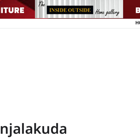
H
rinjalakuda