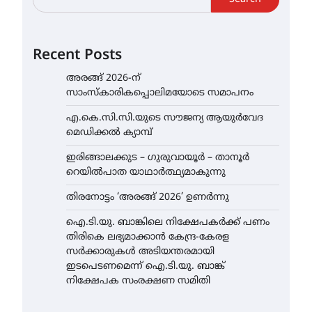
Recent Posts
അരങ്ങ് 2026-ന്
സാംസ്കാരികപ്പൊലിമയോടെ സമാപനം
എ.കെ.സി.സി.യുടെ സൗജന്യ ആയുർവേദ
മെഡിക്കൽ ക്യാമ്പ്
ഇരിങ്ങാലക്കുട – ഗുരുവായൂർ – താനൂർ
റെയിൽപാത യാഥാർത്ഥ്യമാകുന്നു
തിരനോട്ടം ‘അരങ്ങ് 2026’ ഉണർന്നു
ഐ.ടി.യു. ബാങ്കിലെ നിക്ഷേപകർക്ക് പണം
തിരികെ ലഭ്യമാക്കാൻ കേന്ദ്ര-കേരള
സർക്കാരുകൾ അടിയന്തരമായി
ഇടപെടണമെന്ന് ഐ.ടി.യു. ബാങ്ക്
നിക്ഷേപക സംരക്ഷണ സമിതി