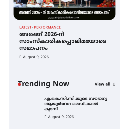
Au
കേരള സർക്കാരുകൾ
അടിയന്തരമായി
ഇടപെടണമെന്ന് ഐ.ടി.യു.
ബാങ്ക് നിക്ഷേപക സംരക്ഷണ
സമിതി
LATEST
PERFORMANCE
ശക്തമായ കാറ്റിന് സാധ്യത –
August 8, 2026
അരങ്ങ് 2026-ന്
ആഗസ്റ്റ് 12 വരെ മഴ തുടരും,
സാംസ്കാരികപ്പൊലിമയോടെ
തൃശൂർ ജില്ലയിൽ മഞ്ഞ
അലർട്ട്
സമാപനം
August 8, 2026
August 9, 2026
അരങ്ങ് 2026-ന്
സാംസ്കാരികപ്പൊലിമയോടെ
സമാപനം
Trending Now
View all
August 9, 2026
എ.കെ.സി.സി.യുടെ സൗജന്യ
ആയുർവേദ മെഡിക്കൽ
ക്യാമ്പ്
August 9, 2026