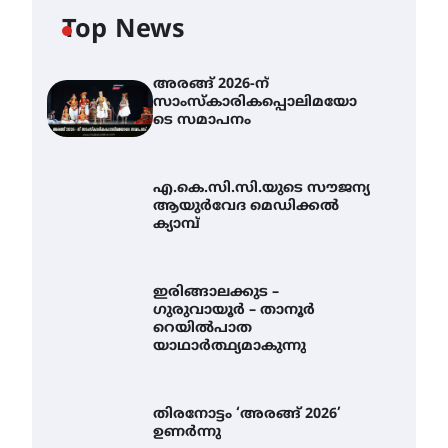
Top News
അരങ്ങ് 2026-ന്
സാംസ്കാരികപ്പൊലിമയോ
ടെ സമാപനം
എ.കെ.സി.സി.യുടെ സൗജന്യ
ആയുർവേദ മെഡിക്കൽ
ക്യാമ്പ്
ഇരിങ്ങാലക്കുട –
ഗുരുവായൂർ – താനൂർ
റെയിൽപാത
യാഥാർത്ഥ്യമാകുന്നു
തിരനോട്ടം ‘അരങ്ങ് 2026’
ഉണർന്നു