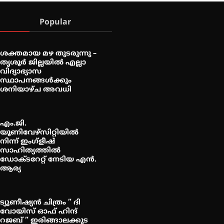
Popular
ശക്തമായ മഴ തുടരുന്നു –
തൃശൂർ ജില്ലയിൽ എല്ലാ
വിദ്യാഭ്യാസ
സ്ഥാപനങ്ങൾക്കും
ശനിയാഴ്ച അവധി
എം.ജി.
യൂണിവേഴ്‌സിറ്റിയിൽ
നിന്ന് ഇംഗ്ളീഷ്
സാഹിത്യത്തിൽ
ഡോക്ടറേറ്റ് നേടിയ എൻ.
ആര്യ
ട്യുണീഷ്യൻ ചിത്രം ” ദി
വോയിസ് ഓഫ് ഹിന്ദ്
റജബ് ” ഇരിങ്ങാലക്കുട