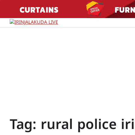
Skip
to
content
Tag:
rural police i