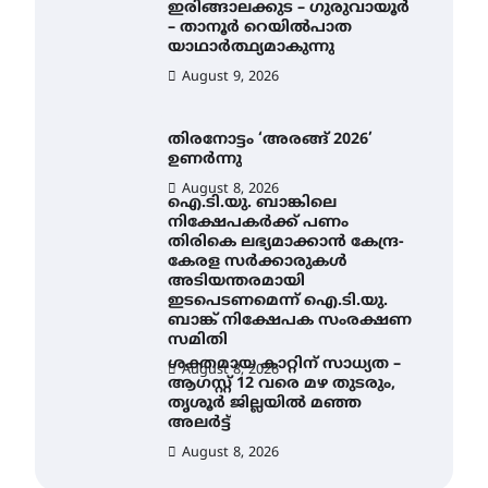
ഇരിങ്ങാലക്കുട – ഗുരുവായൂർ
– താനൂർ റെയിൽപാത
യാഥാർത്ഥ്യമാകുന്നു
August 9, 2026
തിരനോട്ടം ‘അരങ്ങ് 2026’
ഉണർന്നു
August 8, 2026
ഐ.ടി.യു. ബാങ്കിലെ
നിക്ഷേപകർക്ക് പണം
തിരികെ ലഭ്യമാക്കാൻ കേന്ദ്ര-
കേരള സർക്കാരുകൾ
അടിയന്തരമായി
ഇടപെടണമെന്ന് ഐ.ടി.യു.
ബാങ്ക് നിക്ഷേപക സംരക്ഷണ
സമിതി
ശക്തമായ കാറ്റിന് സാധ്യത –
August 8, 2026
ആഗസ്റ്റ് 12 വരെ മഴ തുടരും,
തൃശൂർ ജില്ലയിൽ മഞ്ഞ
അലർട്ട്
August 8, 2026