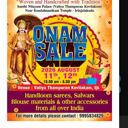
ട്യുണീഷ്യൻ ചിത്രം ” ദി വോയിസ്
ഓഫ് ഹിന്ദ് റജബ് ” ഇരിങ്ങാലക്കുട
ഫിലിം സൊസൈറ്റി ആഗസ്റ്റ് 7
വെള്ളിയാഴ്ച സ്‌ക്രീൻ ചെയ്യുന്നു
Get In Touch
Twitter
Facebook
LinkedIn
Instagram
YouTube
All Rights Reserved to irinjalakudalive.com Powered