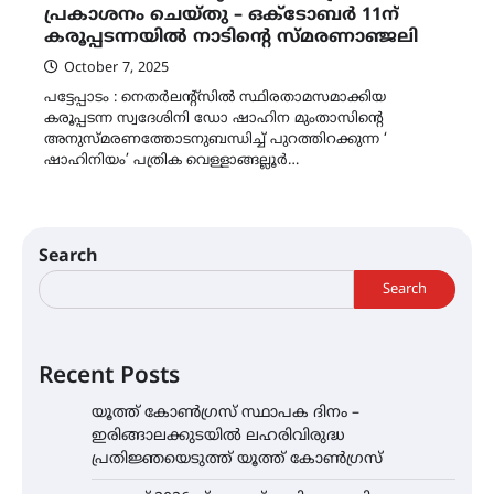
പ്രകാശനം ചെയ്തു – ഒക്ടോബർ 11ന്
കരൂപ്പടന്നയിൽ നാടിൻ്റെ സ്മരണാഞ്ജലി
October 7, 2025
പട്ടേപ്പാടം : നെതർലൻ്റ്സിൽ സ്ഥിരതാമസമാക്കിയ
കരൂപ്പടന്ന സ്വദേശിനി ഡോ ഷാഹിന മുംതാസിൻ്റെ
അനുസ്മരണത്തോടനുബന്ധിച്ച് പുറത്തിറക്കുന്ന ‘
ഷാഹിനിയം’ പത്രിക വെള്ളാങ്ങല്ലൂർ…
Search
Search
Recent Posts
യൂത്ത് കോൺഗ്രസ്‌ സ്ഥാപക ദിനം –
ഇരിങ്ങാലക്കുടയിൽ ലഹരിവിരുദ്ധ
പ്രതിജ്ഞയെടുത്ത് യൂത്ത് കോൺഗ്രസ്