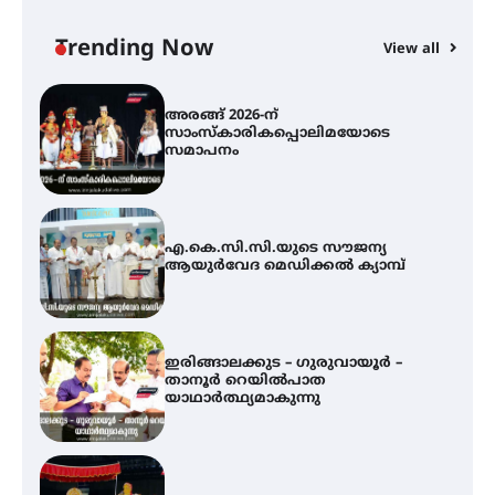
– ഇരിങ്ങാലക്കുടയിൽ
ലഹരിവിരുദ്ധ പ്രതിജ്ഞയെടുത്ത്
യൂത്ത് കോൺഗ്രസ്
Trending Now
View all
അരങ്ങ് 2026-ന്
സാംസ്കാരികപ്പൊലിമയോടെ
സമാപനം
എ.കെ.സി.സി.യുടെ സൗജന്യ
ആയുർവേദ മെഡിക്കൽ ക്യാമ്പ്
ഇരിങ്ങാലക്കുട – ഗുരുവായൂർ –
താനൂർ റെയിൽപാത
യാഥാർത്ഥ്യമാകുന്നു