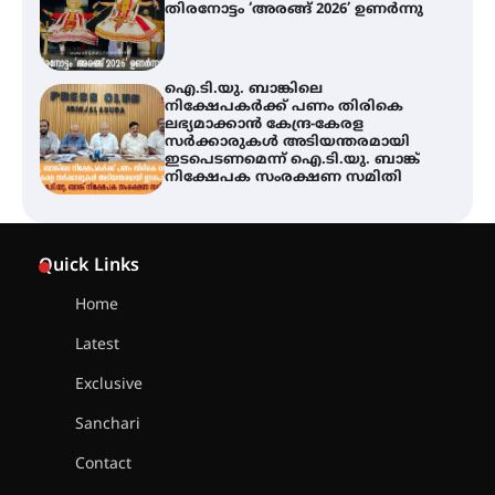
തിരനോട്ടം ‘അരങ്ങ് 2026’ ഉണർന്നു
ഐ.ടി.യു. ബാങ്കിലെ
നിക്ഷേപകർക്ക് പണം തിരികെ
ലഭ്യമാക്കാൻ കേന്ദ്ര-കേരള
സർക്കാരുകൾ അടിയന്തരമായി
ഇടപെടണമെന്ന് ഐ.ടി.യു. ബാങ്ക്
നിക്ഷേപക സംരക്ഷണ സമിതി
യൂത്ത് കോൺഗ്രസ്‌ സ്ഥാപക ദിനം
– ഇരിങ്ങാലക്കുടയിൽ
Quick Links
ലഹരിവിരുദ്ധ പ്രതിജ്ഞയെടുത്ത്
യൂത്ത് കോൺഗ്രസ്
Home
Latest
അരങ്ങ് 2026-ന്
സാംസ്കാരികപ്പൊലിമയോടെ
Exclusive
സമാപനം
Sanchari
Contact