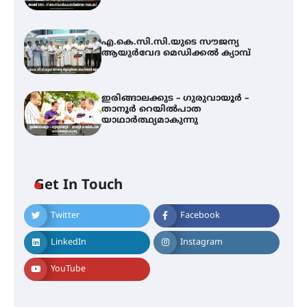
എ.കെ.സി.സി.യുടെ സൗജന്യ
ആയുർവേദ മെഡിക്കൽ ക്യാമ്പ്
ഇരിങ്ങാലക്കുട – ഗുരുവായൂർ –
താനൂർ റെയിൽപാത
യാഥാർത്ഥ്യമാകുന്നു
Get In Touch
Twitter
Facebook
അരങ്ങ് 2026-ന്
സാംസ്കാരികപ്പൊലിമയോടെ
LinkedIn
Instagram
സമാപനം
YouTube