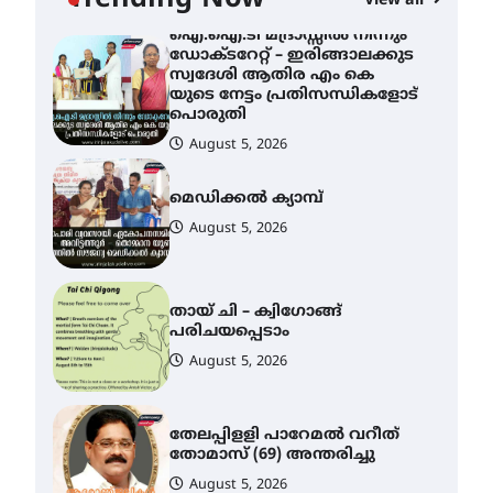
Trending Now
View all
August 6, 2026
ഐ.ഐ.ടി മദ്രാസ്സിൽ നിന്നും
ഡോക്ടറേറ്റ് – ഇരിങ്ങാലക്കുട
സ്വദേശി ആതിര എം കെ
യുടെ നേട്ടം പ്രതിസന്ധികളോട്
പൊരുതി
August 5, 2026
മെഡിക്കൽ ക്യാമ്പ്
August 5, 2026
തായ് ചി – ക്വിഗോങ്ങ്
പരിചയപ്പെടാം
August 5, 2026
തേലപ്പിളളി പാറേമൽ വറീത്
തോമാസ് (69) അന്തരിച്ചു
August 5, 2026