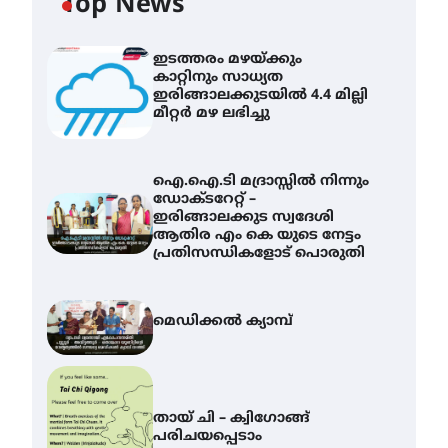
Top News
ഇടത്തരം മഴയ്ക്കും
കാറ്റിനും സാധ്യത
ഇരിങ്ങാലക്കുടയിൽ 4.4 മില്ലി
മീറ്റർ മഴ ലഭിച്ചു
ഐ.ഐ.ടി മദ്രാസ്സിൽ നിന്നും
ഡോക്ടറേറ്റ് –
ഇരിങ്ങാലക്കുട സ്വദേശി
ആതിര എം കെ യുടെ നേട്ടം
പ്രതിസന്ധികളോട് പൊരുതി
മെഡിക്കൽ ക്യാമ്പ്
തായ് ചി – ക്വിഗോങ്ങ്
പരിചയപ്പെടാം