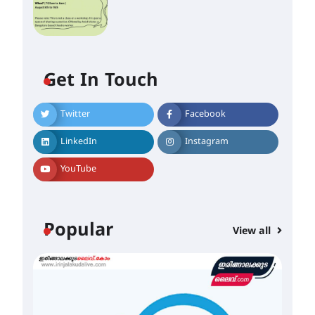
Get In Touch
Twitter
Facebook
LinkedIn
Instagram
YouTube
ഐ.ഐ.ടി മദ്രാസ്സിൽ നിന്നും
ഡോക്ടറേറ്റ് – ഇരിങ്ങാലക്കുട
സ്വദേശി ആതിര എം കെ
യുടെ നേട്ടം പ്രതിസന്ധികളോട്
Popular
പൊരുതി
View all
August 5, 2026
മെഡിക്കൽ ക്യാമ്പ്
August 5, 2026