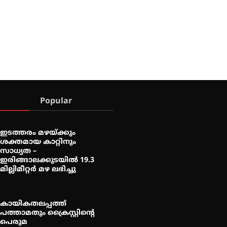
Popular
ഇടത്തരം മഴയ്ക്കും
ശക്തമായ കാറ്റിനും
സാധ്യത –
ഇരിങ്ങാലക്കുടയിൽ 19.3
മില്ലിമീറ്റർ മഴ ലഭിച്ചു
കായികതലപ്പത്ത്
പത്താമതും ക്രൈസ്റ്റിന്റെ
പെരുമ