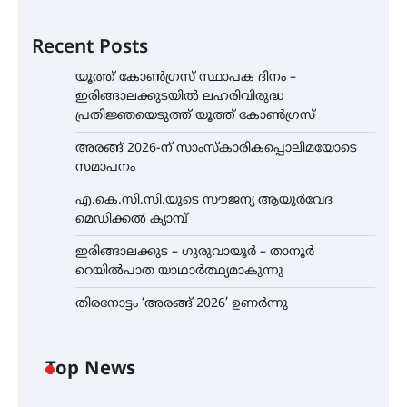
Recent Posts
യൂത്ത് കോൺഗ്രസ്‌ സ്ഥാപക ദിനം –
ഇരിങ്ങാലക്കുടയിൽ ലഹരിവിരുദ്ധ
പ്രതിജ്ഞയെടുത്ത് യൂത്ത് കോൺഗ്രസ്
അരങ്ങ് 2026-ന് സാംസ്കാരികപ്പൊലിമയോടെ
സമാപനം
എ.കെ.സി.സി.യുടെ സൗജന്യ ആയുർവേദ
മെഡിക്കൽ ക്യാമ്പ്
ഇരിങ്ങാലക്കുട – ഗുരുവായൂർ – താനൂർ
റെയിൽപാത യാഥാർത്ഥ്യമാകുന്നു
തിരനോട്ടം ‘അരങ്ങ് 2026’ ഉണർന്നു
Top News