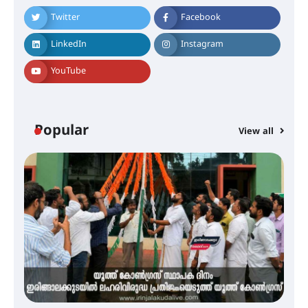
Twitter
Facebook
അരങ്ങ് 2026-ന്
സാംസ്കാരികപ്പൊലിമയോടെ
LinkedIn
Instagram
സമാപനം
YouTube
എ.കെ.സി.സി.യുടെ സൗജന്യ
ആയുർവേദ മെഡിക്കൽ ക്യാമ്പ്
Popular
View all
ഇരിങ്ങാലക്കുട – ഗുരുവായൂർ –
താനൂർ റെയിൽപാത
യാഥാർത്ഥ്യമാകുന്നു
തിരനോട്ടം ‘അരങ്ങ് 2026’ ഉണർന്നു