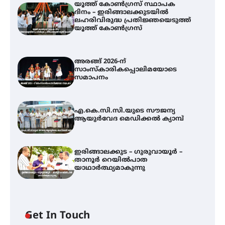
യൂത്ത് കോൺഗ്രസ്‌ സ്ഥാപക
ദിനം – ഇരിങ്ങാലക്കുടയിൽ
ലഹരിവിരുദ്ധ പ്രതിജ്ഞയെടുത്ത്
യൂത്ത് കോൺഗ്രസ്
അരങ്ങ് 2026-ന്
സാംസ്കാരികപ്പൊലിമയോടെ
സമാപനം
എ.കെ.സി.സി.യുടെ സൗജന്യ
ആയുർവേദ മെഡിക്കൽ ക്യാമ്പ്
ഇരിങ്ങാലക്കുട – ഗുരുവായൂർ –
താനൂർ റെയിൽപാത
യാഥാർത്ഥ്യമാകുന്നു
Get In Touch