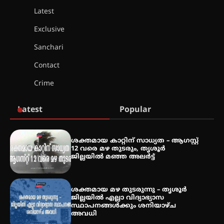
Latest
അരങ്ങ് 2026-ന്
സാംസ്കാരികപ്പൊലിമയോടെ
Exclusive
സമാപനം
Sanchari
Contact
എ.കെ.സി.സി.യുടെ സൗജന്യ
Crime
ആയുർവേദ മെഡിക്കൽ ക്യാമ്പ്
Latest
Popular
ഇരിങ്ങാലക്കുട – ഗുരുവായൂർ –
താനൂർ റെയിൽപാത
ശക്തമായ കാറ്റിന് സാധ്യത – ആഗസ്റ്റ്
യാഥാർത്ഥ്യമാകുന്നു
12 വരെ മഴ തുടരും, തൃശൂർ
ജില്ലയിൽ മഞ്ഞ അലർട്ട്
ശക്തമായ മഴ തുടരുന്നു – തൃശൂർ
തിരനോട്ടം ‘അരങ്ങ് 2026’ ഉണർന്നു
ജില്ലയിൽ എല്ലാ വിദ്യാഭ്യാസ
സ്ഥാപനങ്ങൾക്കും ശനിയാഴ്ച
അവധി