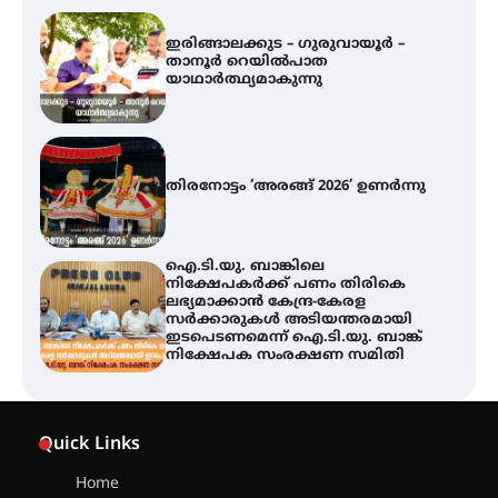
ഇരിങ്ങാലക്കുട – ഗുരുവായൂർ –
താനൂർ റെയിൽപാത
യാഥാർത്ഥ്യമാകുന്നു
തിരനോട്ടം ‘അരങ്ങ് 2026’ ഉണർന്നു
ഐ.ടി.യു. ബാങ്കിലെ
നിക്ഷേപകർക്ക് പണം തിരികെ
ലഭ്യമാക്കാൻ കേന്ദ്ര-കേരള
സർക്കാരുകൾ അടിയന്തരമായി
ഇടപെടണമെന്ന് ഐ.ടി.യു. ബാങ്ക്
നിക്ഷേപക സംരക്ഷണ സമിതി
യൂത്ത് കോൺഗ്രസ്‌ സ്ഥാപക ദിനം
– ഇരിങ്ങാലക്കുടയിൽ
Quick Links
ലഹരിവിരുദ്ധ പ്രതിജ്ഞയെടുത്ത്
യൂത്ത് കോൺഗ്രസ്
Home