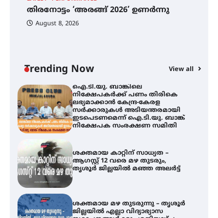
ഫിലിം സൊസൈറ്റി ആഗസ്റ്റ് 7
തിരനോട്ടം ‘അരങ്ങ് 2026’ ഉണർന്നു
വെള്ളിയാഴ്ച സ്‌ക്രീൻ ചെയ്യുന്നു
ഐ
പ
August 8, 2026
ി
ക
ഇ
ന
തിരനോട്ടം ‘അരങ്ങ് 2026’ ഉണർന്നു
Trending Now
View all
ഐ.ടി.യു. ബാങ്കിലെ
നിക്ഷേപകർക്ക് പണം തിരികെ
ലഭ്യമാക്കാൻ കേന്ദ്ര-കേരള
സർക്കാരുകൾ അടിയന്തരമായി
ഇടപെടണമെന്ന് ഐ.ടി.യു. ബാങ്ക്
നിക്ഷേപക സംരക്ഷണ സമിതി
ശക്തമായ കാറ്റിന് സാധ്യത –
ആഗസ്റ്റ് 12 വരെ മഴ തുടരും,
തൃശൂർ ജില്ലയിൽ മഞ്ഞ അലർട്ട്
ശക്തമായ മഴ തുടരുന്നു – തൃശൂർ
ജില്ലയിൽ എല്ലാ വിദ്യാഭ്യാസ