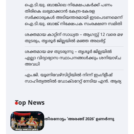
ഐ.ടി.യു. ബാങ്കിലെ നിക്ഷേപകർക്ക് പണം
തിരികെ ലഭ്യമാക്കാൻ കേന്ദ്ര-കേരള
സർക്കാരുകൾ അടിയന്തരമായി ഇടപെടണമെന്ന്
ഐ.ടി.യു. ബാങ്ക് നിക്ഷേപക സംരക്ഷണ സമിതി
ശക്തമായ കാറ്റിന് സാധ്യത – ആഗസ്റ്റ് 12 വരെ മഴ
തുടരും, തൃശൂർ ജില്ലയിൽ മഞ്ഞ അലർട്ട്
ശക്തമായ മഴ തുടരുന്നു – തൃശൂർ ജില്ലയിൽ
എല്ലാ വിദ്യാഭ്യാസ സ്ഥാപനങ്ങൾക്കും ശനിയാഴ്ച
അവധി
എം.ജി. യൂണിവേഴ്‌സിറ്റിയിൽ നിന്ന് ഇംഗ്ളീഷ്
സാഹിത്യത്തിൽ ഡോക്ടറേറ്റ് നേടിയ എൻ. ആര്യ
Top News
തിരനോട്ടം ‘അരങ്ങ് 2026’ ഉണർന്നു