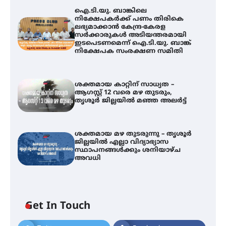
ഐ.ടി.യു. ബാങ്കിലെ
നിക്ഷേപകർക്ക് പണം തിരികെ
ലഭ്യമാക്കാൻ കേന്ദ്ര-കേരള
സർക്കാരുകൾ അടിയന്തരമായി
ഇടപെടണമെന്ന് ഐ.ടി.യു. ബാങ്ക്
നിക്ഷേപക സംരക്ഷണ സമിതി
ശക്തമായ കാറ്റിന് സാധ്യത –
ആഗസ്റ്റ് 12 വരെ മഴ തുടരും,
തൃശൂർ ജില്ലയിൽ മഞ്ഞ അലർട്ട്
ശക്തമായ മഴ തുടരുന്നു – തൃശൂർ
ജില്ലയിൽ എല്ലാ വിദ്യാഭ്യാസ
സ്ഥാപനങ്ങൾക്കും ശനിയാഴ്ച
അവധി
ഐ.ടി.യു. ബാങ്കിലെ
Get In Touch
നിക്ഷേപകർക്ക് പണം തിരികെ
ലഭ്യമാക്കാൻ കേന്ദ്ര-കേരള