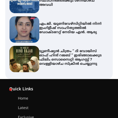
സ്ഥാപനങ്ങൾക്കും ശനിയാഴ്ച
അവധി
എം.ജി. യൂണിവേഴ്‌സിറ്റിയിൽ നിന്ന്
ഇംഗ്ളീഷ് സാഹിത്യത്തിൽ
ഡോക്ടറേറ്റ് നേടിയ എൻ. ആര്യ
ട്യുണീഷ്യൻ ചിത്രം ” ദി വോയിസ്
ഓഫ് ഹിന്ദ് റജബ് ” ഇരിങ്ങാലക്കുട
ഫിലിം സൊസൈറ്റി ആഗസ്റ്റ് 7
വെള്ളിയാഴ്ച സ്‌ക്രീൻ ചെയ്യുന്നു
തിരനോട്ടം ‘അരങ്ങ് 2026’ ഉണർന്നു
Quick Links
Home
ഐ.ടി.യു. ബാങ്കിലെ
Latest
നിക്ഷേപകർക്ക് പണം തിരികെ
ലഭ്യമാക്കാൻ കേന്ദ്ര-കേരള
Exclusive