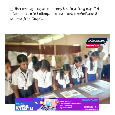
Link
ഇരിങ്ങാലക്കുട : മന്ത്രി ഡോ. ആർ. ബിന്ദുവിന്റെ ആസ്തി
വികസനഫണ്ടിൽ നിന്നും ഗവ. മോഡൽ ഗേൾസ് ഹയർ
സെക്കന്ററി സ്കൂൾ…