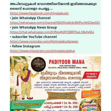
അപ്ഡേറ്റുകൾ വേഗത്തിലറിയാൻ ഇരിങ്ങാലക്കുട
ലൈവ് ഫോളോ ചെയ്യൂ …
https://www.facebook.com/irinjalakuda
▪
join WhatsApp Channel
https://whatsapp.com/channel/0029Va4ic6cBKfhytWZQed3O
▪
join WhatsApp News Group
https://chat.whatsapp.com/K3Ng4NRYDBR7baLXByhAEa
▪
subscribe YouTube channel
https://www.youtube.com/@irinjalakudanews
▪
follow Instagram
https://www.instagram.com/irinjalakudalive