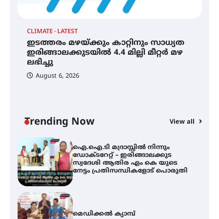
ആ
പ
CLIMATE
LATEST
ഇടത്തരം മഴയ്ക്കും കാറ്റിനും സാധ്യത
ഇടത്തരം മഴയ്ക്കും കാറ്റിനും
സാധ്യത ഇരിങ്ങാലക്കുടയിൽ 4.4
ഇരിങ്ങാലക്കുടയിൽ 4.4 മില്ലി മീറ്റർ മഴ
മില്ലി മീറ്റർ മഴ ലഭിച്ചു
ലഭിച്ചു
August 6, 2026
ഐ.ഐ.ടി മദ്രാസ്സിൽ നിന്നും
ഡോക്ടറേറ്റ് – ഇരിങ്ങാലക്കുട
സ്വദേശി ആതിര എം കെ യുടെ
നേട്ടം പ്രതിസന്ധികളോട് പൊരുതി
Trending Now
View all
മെഡിക്കൽ ക്യാമ്പ്
തായ് ചി – ക്വിഗോങ്ങ്
പരിചയപ്പെടാം