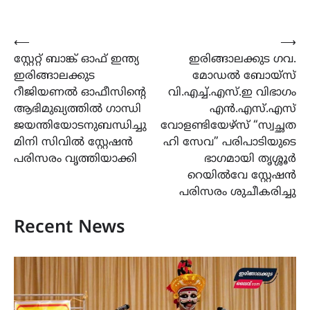
Post
⟵
⟶
സ്റ്റേറ്റ് ബാങ്ക് ഓഫ് ഇന്ത്യ
ഇരിങ്ങാലക്കുട ഗവ.
navigation
ഇരിങ്ങാലക്കുട
മോഡൽ ബോയ്സ്
റീജിയണൽ ഓഫീസിന്റെ
വി.എച്ച്.എസ്.ഇ വിഭാഗം
ആഭിമുഖ്യത്തിൽ ഗാന്ധി
എൻ.എസ്.എസ്
ജയന്തിയോടനുബന്ധിച്ചു
വോളണ്ടിയേഴ്സ് “സ്വച്ഛത
മിനി സിവിൽ സ്റ്റേഷൻ
ഹി സേവ” പരിപാടിയുടെ
പരിസരം വൃത്തിയാക്കി
ഭാഗമായി തൃശ്ശൂർ
റെയിൽവേ സ്റ്റേഷൻ
പരിസരം ശുചീകരിച്ചു
Recent News