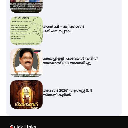
തേലപ്പിളളി പാറേമൽ വറീത്
തോമാസ് (69) അന്തരിച്ചു
അരങ്ങ് 2026′ ആഗസ്റ്റ് 8, 9
തീയതികളിൽ
ഇടത്തരം മഴയ്ക്കും കാറ്റിനും
സാധ്യത ഇരിങ്ങാലക്കുടയിൽ 4.4
മില്ലി മീറ്റർ മഴ ലഭിച്ചു
ഐ.ഐ.ടി മദ്രാസ്സിൽ നിന്നും
ഡോക്ടറേറ്റ് – ഇരിങ്ങാലക്കുട
Quick Links
സ്വദേശി ആതിര എം കെ യുടെ