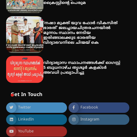
ക്രൈസ്റ്റിന്റെ പെരുമ
‘നഷാ മുക്ത് യുവ ഫോർ വികസിത്
ഭാരത്’ ജലച്ചായചിത്രരചനയിൽ
മൂന്നാം സ്ഥാനം നേടിയ
ഇരിങ്ങാലക്കുട ഭാരതീയ
വിദ്യാഭവനിലെ ചിന്മയ് കെ
വിദ്യാഭ്യാസ സ്ഥാപനങ്ങള്‍ക്ക് ഓഗസ്റ്റ്
5 ബുധനാഴ്ച തൃശൂർ കളക്ടർ
അവധി പ്രഖ്യാപിച്ചു
Get In Touch
Twitter
Facebook
LinkedIn
Instagram
YouTube