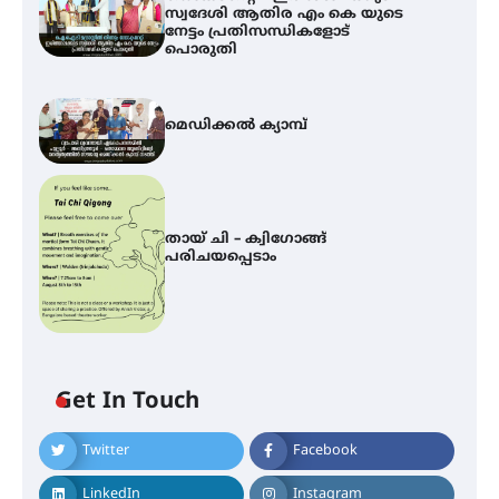
സ്വദേശി ആതിര എം കെ യുടെ
നേട്ടം പ്രതിസന്ധികളോട്
പൊരുതി
മെഡിക്കൽ ക്യാമ്പ്
തായ് ചി – ക്വിഗോങ്ങ്
പരിചയപ്പെടാം
Get In Touch
Twitter
Facebook
ഐ.ഐ.ടി മദ്രാസ്സിൽ നിന്നും
ഡോക്ടറേറ്റ് – ഇരിങ്ങാലക്കുട
LinkedIn
Instagram
സ്വദേശി ആതിര എം കെ യുടെ