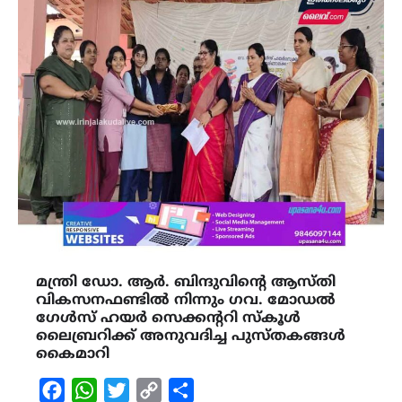
മന്ത്രി ഡോ. ആർ. ബിന്ദുവിന്റെ ആസ്തി
വികസനഫണ്ടിൽ നിന്നും ഗവ. മോഡൽ
ഗേൾസ് ഹയർ സെക്കന്ററി സ്കൂൾ
ലൈബ്രറിക്ക് അനുവദിച്ച പുസ്തകങ്ങള്‍
കൈമാറി
Facebook
WhatsApp
Twitter
Copy
Share