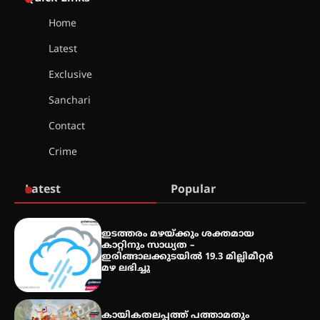
നേട്ടം പ്രതിസന്ധികളോട് പൊരുതി
Home
Latest
മെഡിക്കൽ ക്യാമ്പ്
Exclusive
Sanchari
Contact
തായ് ചി – ക്വിഗോങ്ങ്
Crime
പരിചയപ്പെടാം
Latest
Popular
തേലപ്പിളളി പാറേമൽ വറീത്
ഇടത്തരം മഴയ്ക്കും ശക്തമായ
തോമാസ് (69) അന്തരിച്ചു
കാറ്റിനും സാധ്യത –
ഇരിങ്ങാലക്കുടയിൽ 19.3 മില്ലിമീറ്റർ
മഴ ലഭിച്ചു
അരങ്ങ് 2026′ ആഗസ്റ്റ് 8, 9
കായികതലപ്പത്ത് പത്താമതും
തീയതികളിൽ