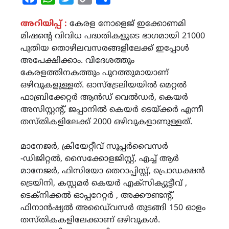
Link
അറിയിപ്പ് :
കേരള നോളെജ് ഇക്കോണമി
മിഷന്റെ വിവിധ പദ്ധതികളുടെ ഭാഗമായി 21000
പുതിയ തൊഴിലവസരങ്ങളിലേക്ക് ഇപ്പോൾ
അപേക്ഷിക്കാം. വിദേശത്തും
കേരളത്തിനകത്തും പുറത്തുമായാണ്
ഒഴിവുകളുള്ളത്. ഓസ്‌ട്രേലിയയിൽ മെറ്റൽ
ഫാബ്രിക്കേറ്റർ ആൻഡ് വെൽഡർ, കെയർ
അസിസ്റ്റന്റ്, ജപ്പാനിൽ കെയർ ടെയ്ക്കർ എന്നീ
തസ്തികളിലേക്ക് 2000 ഒഴിവുകളാണുള്ളത്.
മാനേജർ, ക്രിയേറ്റീവ് സൂപ്പർവൈസർ
-ഡിജിറ്റൽ, സൈക്കോളജിസ്റ്റ്, എച്ച് ആർ
മാനേജർ, ഫിസിയോ തെറാപ്പിസ്റ്റ്, പ്രൊഡക്ഷൻ
ട്രെയിനി, കസ്റ്റമർ കെയർ എക്‌സിക്യുട്ടീവ് ,
ടെക്‌നിക്കൽ ഓപ്പറേറ്റർ , അക്കൗണ്ടന്റ്,
ഫിനാൻഷ്യൽ അഡൈ്വസർ തുടങ്ങി 150 ഓളം
തസ്തികകളിലേക്കാണ് ഒഴിവുകൾ.