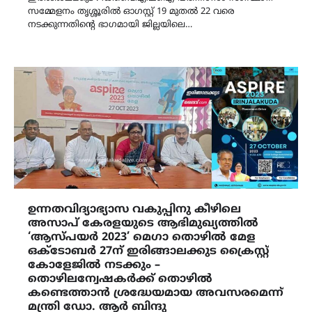
സമ്മേളനം തൃശ്ശൂരിൽ ഓഗസ്റ്റ് 19 മുതൽ 22 വരെ
നടക്കുന്നതിന്റെ ഭാഗമായി ജില്ലയിലെ…
ഉന്നതവിദ്യാഭ്യാസ വകുപ്പിനു കീഴിലെ
അസാപ് കേരളയുടെ ആഭിമുഖ്യത്തിൽ
‘ആസ്‍പയർ 2023’ മെഗാ തൊഴിൽ മേള
ഒക്ടോബർ 27ന് ഇരിങ്ങാലക്കുട ക്രൈസ്റ്റ്
കോളേജിൽ നടക്കും –
തൊഴിലന്വേഷകർക്ക് തൊഴിൽ
കണ്ടെത്താൻ ശ്രദ്ധേയമായ അവസരമെന്ന്
മന്ത്രി ഡോ. ആർ ബിന്ദു