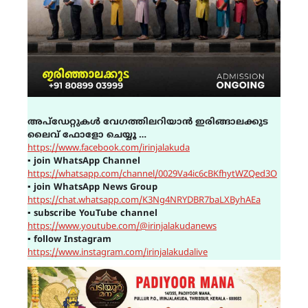
അപ്ഡേറ്റുകൾ വേഗത്തിലറിയാൻ ഇരിങ്ങാലക്കുട
ലൈവ് ഫോളോ ചെയ്യൂ …
https://www.facebook.com/irinjalakuda
▪
join WhatsApp Channel
https://whatsapp.com/channel/0029Va4ic6cBKfhytWZQed3O
▪
join WhatsApp News Group
https://chat.whatsapp.com/K3Ng4NRYDBR7baLXByhAEa
▪
subscribe YouTube channel
https://www.youtube.com/@irinjalakudanews
▪
follow Instagram
https://www.instagram.com/irinjalakudalive