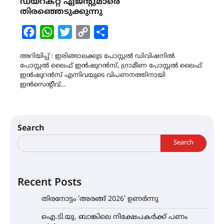
ഡയറക്റ്റ് ഏജന്റുമാരെ
തിരഞ്ഞെടുക്കുന്നു
Facebook
WhatsApp
Twitter
Copy
Share
Link
അറിയിപ്പ് : ഇരിങ്ങാലക്കുട പോസ്റ്റൽ ഡിവിഷനിൽ
പോസ്റ്റൽ ലൈഫ് ഇൻഷുറൻസ്, ഗ്രാമീണ പോസ്റ്റൽ ലൈഫ്
ഇൻഷുറൻസ് എന്നിവയുടെ വിപണനത്തിനായി
ഇൻസെന്റീവ്…
Search
Search
Recent Posts
തിരനോട്ടം ‘അരങ്ങ് 2026’ ഉണർന്നു
ഐ.ടി.യു. ബാങ്കിലെ നിക്ഷേപകർക്ക് പണം