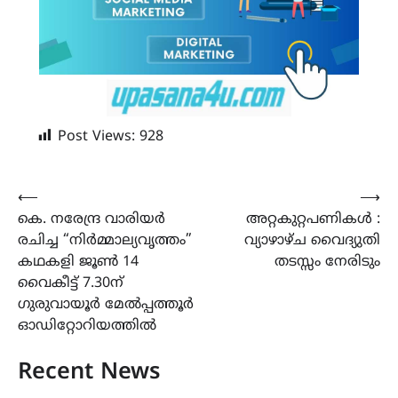
Post Views:
928
Post
⟵
⟶
കെ. നരേന്ദ്ര വാരിയർ
അറ്റകുറ്റപണികൾ :
navigation
രചിച്ച “നിർമ്മാല്യവൃത്തം”
വ്യാഴാഴ്ച വൈദ്യുതി
കഥകളി ജൂൺ 14
തടസ്സം നേരിടും
വൈകീട്ട് 7.30ന്
ഗുരുവായൂർ മേൽപ്പത്തൂർ
ഓഡിറ്റോറിയത്തിൽ
Recent News