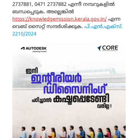
2737881, 0471 2737882 എന്നീ നമ്പറുകളിൽ
ബന്ധപ്പെടുക. അല്ലെങ്കിൽ
https://knowledgemission.kerala.gov.in/
എന്ന
വെബ് സൈറ്റ് സന്ദർശിക്കുക.
പി.എൻ.എക്‌സ്.
2210/2024