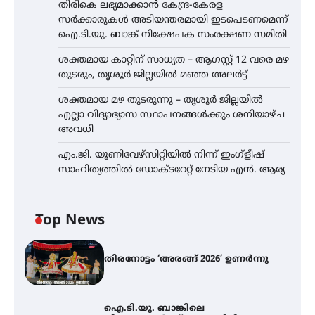
തിരികെ ലഭ്യമാക്കാൻ കേന്ദ്ര-കേരള
സർക്കാരുകൾ അടിയന്തരമായി ഇടപെടണമെന്ന്
ഐ.ടി.യു. ബാങ്ക് നിക്ഷേപക സംരക്ഷണ സമിതി
ശക്തമായ കാറ്റിന് സാധ്യത – ആഗസ്റ്റ് 12 വരെ മഴ
തുടരും, തൃശൂർ ജില്ലയിൽ മഞ്ഞ അലർട്ട്
ശക്തമായ മഴ തുടരുന്നു – തൃശൂർ ജില്ലയിൽ
എല്ലാ വിദ്യാഭ്യാസ സ്ഥാപനങ്ങൾക്കും ശനിയാഴ്ച
അവധി
എം.ജി. യൂണിവേഴ്‌സിറ്റിയിൽ നിന്ന് ഇംഗ്ളീഷ്
സാഹിത്യത്തിൽ ഡോക്ടറേറ്റ് നേടിയ എൻ. ആര്യ
Top News
തിരനോട്ടം ‘അരങ്ങ് 2026’ ഉണർന്നു
ഐ.ടി.യു. ബാങ്കിലെ