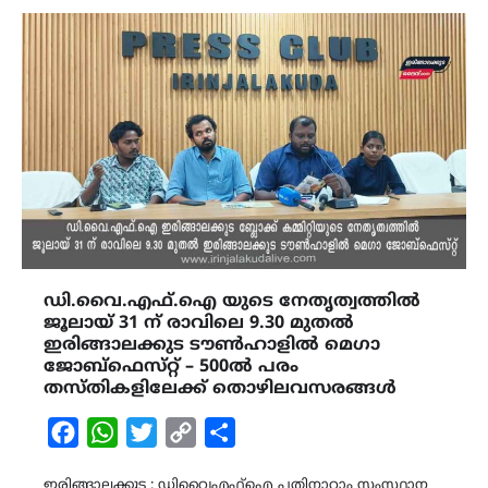
ഡി.വൈ.എഫ്.ഐ യുടെ നേതൃത്വത്തിൽ
ജൂലായ് 31 ന് രാവിലെ 9.30 മുതൽ
ഇരിങ്ങാലക്കുട ടൗൺഹാളിൽ മെഗാ
ജോബ്‌ഫെസ്‌റ്റ് – 500ല്‍ പരം
തസ്തികളിലേക്ക് തൊഴിലവസരങ്ങൾ
Facebook
WhatsApp
Twitter
Copy
Share
Link
ഇരിങ്ങാലക്കുട : ഡിവൈഎഫ്ഐ പതിനാറാം സംസ്ഥാന