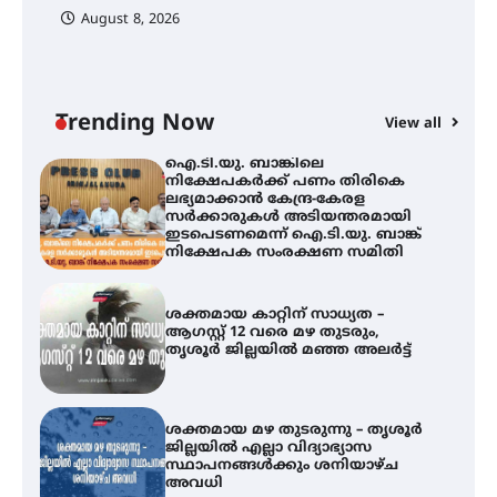
പ
August 8, 2026
ി
ക
ഐ.ടി.യു. ബാങ്കിലെ
ഇ
നിക്ഷേപകർക്ക് പണം തിരികെ
ലഭ്യമാക്കാൻ കേന്ദ്ര-കേരള
ന
സർക്കാരുകൾ അടിയന്തരമായി
ഇടപെടണമെന്ന് ഐ.ടി.യു. ബാങ്ക്
Trending Now
View all
നിക്ഷേപക സംരക്ഷണ സമിതി
ശക്തമായ കാറ്റിന് സാധ്യത –
ആഗസ്റ്റ് 12 വരെ മഴ തുടരും,
തൃശൂർ ജില്ലയിൽ മഞ്ഞ അലർട്ട്
ശക്തമായ മഴ തുടരുന്നു – തൃശൂർ
ജില്ലയിൽ എല്ലാ വിദ്യാഭ്യാസ
സ്ഥാപനങ്ങൾക്കും ശനിയാഴ്ച
അവധി
എം.ജി. യൂണിവേഴ്‌സിറ്റിയിൽ നിന്ന്
ഇംഗ്ളീഷ് സാഹിത്യത്തിൽ
ഡോക്ടറേറ്റ് നേടിയ എൻ. ആര്യ