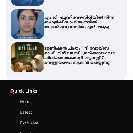
ട്യുണീഷ്യൻ ചിത്രം ” ദി വോയിസ്
ഓഫ് ഹിന്ദ് റജബ് ” ഇരിങ്ങാലക്കുട
ഫിലിം സൊസൈറ്റി ആഗസ്റ്റ് 7
വെള്ളിയാഴ്ച സ്‌ക്രീൻ ചെയ്യുന്നു
തിരനോട്ടം ‘അരങ്ങ് 2026’ ഉണർന്നു
ഐ.ടി.യു. ബാങ്കിലെ
നിക്ഷേപകർക്ക് പണം തിരികെ
ലഭ്യമാക്കാൻ കേന്ദ്ര-കേരള
Quick Links
സർക്കാരുകൾ അടിയന്തരമായി
ഇടപെടണമെന്ന് ഐ.ടി.യു. ബാങ്ക്
നിക്ഷേപക സംരക്ഷണ സമിതി
Home
Latest
ശക്തമായ കാറ്റിന് സാധ്യത –
ആഗസ്റ്റ് 12 വരെ മഴ തുടരും,
Exclusive
തൃശൂർ ജില്ലയിൽ മഞ്ഞ അലർട്ട്