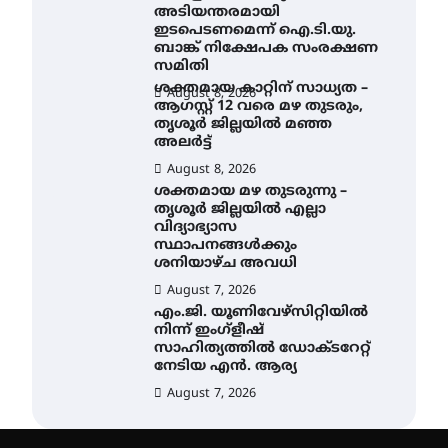
അടിയന്തരമായി
ഇടപെടണമെന്ന് ഐ.ടി.യു.
ബാങ്ക് നിക്ഷേപക സംരക്ഷണ
സമിതി
ശക്തമായ കാറ്റിന് സാധ്യത –
August 8, 2026
ആഗസ്റ്റ് 12 വരെ മഴ തുടരും,
തൃശൂർ ജില്ലയിൽ മഞ്ഞ
അലർട്ട്
August 8, 2026
ശക്തമായ മഴ തുടരുന്നു –
തൃശൂർ ജില്ലയിൽ എല്ലാ
വിദ്യാഭ്യാസ
സ്ഥാപനങ്ങൾക്കും
ശനിയാഴ്ച അവധി
August 7, 2026
എം.ജി. യൂണിവേഴ്‌സിറ്റിയിൽ
നിന്ന് ഇംഗ്ളീഷ്
സാഹിത്യത്തിൽ ഡോക്ടറേറ്റ്
നേടിയ എൻ. ആര്യ
August 7, 2026
ഇരിങ്ങാലക്കുട – ഗുരുവായൂർ