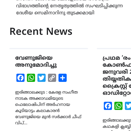
വിഭാഗത്തിന്റെ നേതൃത്വത്തിൽ സംഘടിപ്പിക്കുന്ന
navigation
ദേശീയ സെമിനാറിനു തുടക്കമായി
Recent News
വേണുജിയെ
പ്രഥമ ‘
അനുമോദിച്ചു
കോൺഫറ
ജനുവരി 2
Facebook
WhatsApp
Twitter
Copy
Share
തിയ്യതി
Link
ക്രൈസ്റ്റ
ഇരിങ്ങാലക്കുട : കേരള സംഗീത
ഓഡിറ്റോ
നാടക അക്കാഡമിയുടെ
ഫെലോഷിപിന് അർഹനായ
Faceboo
Wha
കൂടിയാട്ടം കലാകാരൻ
വേണുജിയെ മുൻ സർക്കാർ ചീഫ്
ഇരിങ്ങാലക്കുട
വിപ്…
കഥകളി ക്ലബ്ബി