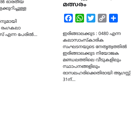
ിൽ ഭാരതീയ
മത്സരം
്കുറിച്ചുള്ള
Facebook
WhatsApp
Twitter
Copy
Share
നുമായി
ALERT
LATEST
Link
 രംഗകലാ
ശക്തമായ കാറ്റിന് സാധ്യത 
ഇരിങ്ങാലക്കുട : 0480 എന്ന
എന്ന പേരിൽ…
ആഗസ്റ്റ് 12 വരെ മഴ തുടരും,
കലാസാംസ്കാരിക
തൃശൂർ ജില്ലയിൽ മഞ്ഞ
സംഘടനയുടെ നേതൃത്വത്തിൽ
അലർട്ട്
ഇരിങ്ങാലക്കുട നിയോജക
മണ്ഡലത്തിലെ വീടുകളിലും
August 8, 2026
സ്ഥാപനങ്ങളിലും
രാസലഹരിക്കെതിരായി ആഗസ്റ്റ്
31ന്…