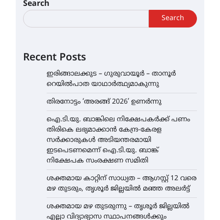
Search
Search
Recent Posts
ഇരിങ്ങാലക്കുട – ഗുരുവായൂർ – താനൂർ
റെയിൽപാത യാഥാർത്ഥ്യമാകുന്നു
തിരനോട്ടം ‘അരങ്ങ് 2026’ ഉണർന്നു
ഐ.ടി.യു. ബാങ്കിലെ നിക്ഷേപകർക്ക് പണം
തിരികെ ലഭ്യമാക്കാൻ കേന്ദ്ര-കേരള
സർക്കാരുകൾ അടിയന്തരമായി
ഇടപെടണമെന്ന് ഐ.ടി.യു. ബാങ്ക്
നിക്ഷേപക സംരക്ഷണ സമിതി
ശക്തമായ കാറ്റിന് സാധ്യത – ആഗസ്റ്റ് 12 വരെ
മഴ തുടരും, തൃശൂർ ജില്ലയിൽ മഞ്ഞ അലർട്ട്
ശക്തമായ മഴ തുടരുന്നു – തൃശൂർ ജില്ലയിൽ
എല്ലാ വിദ്യാഭ്യാസ സ്ഥാപനങ്ങൾക്കും