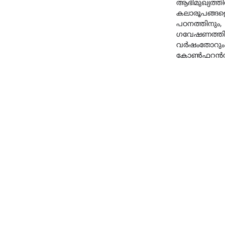
ആഭിമുഖ്യത്ത
കലാരൂപങ്ങളെക
പഠനത്തിനും,
ഗവേഷണത്തി
വർഷംതോറും
കോൺഫറൻസ് 