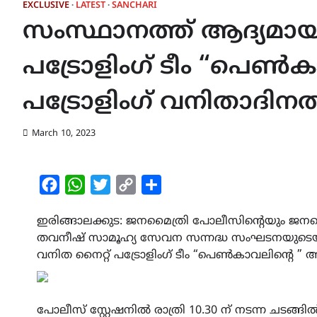
EXCLUSIVE
LATEST
SANCHARI
സംസ്ഥാനത്ത് ആദ്യമായി
പട്രോളിംഗ് ടീം “പെൺക
പട്രോളിംഗ് വനിതാദിനത
March 10, 2023
Facebook
WhatsApp
Twitter
Copy
Share
Link
ഇരിങ്ങാലക്കുട: ജനമൈത്രി പോലീസിന്റെയും ജനമ
തവനീഷ് സാമൂഹ്യ സേവന സന്നദ്ധ സംഘടനയുടെയും
വനിത നൈറ്റ് പട്രോളിംഗ് ടീം “പെൺകാവലിന്റെ ” ആ
പോലീസ് സ്റ്റേഷനിൽ രാത്രി 10.30 ന് നടന്ന ച