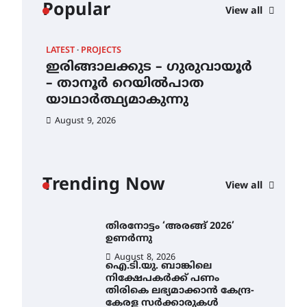
വിദ്യാഭ്യാസ
Popular
View all
സ്ഥാപനങ്ങൾക്കും
ശനിയാഴ്ച അവധി
August 7, 2026
LATEST
PROJECTS
LAT
എം.ജി. യൂണിവേഴ്‌സിറ്റിയിൽ
–
ഇരിങ്ങാലക്കുട – ഗുരുവായൂർ
തി
നിന്ന് ഇംഗ്ളീഷ്
– താനൂർ റെയിൽപാത
ഉണ
സാഹിത്യത്തിൽ ഡോക്ടറേറ്റ്
നേടിയ എൻ. ആര്യ
യാഥാർത്ഥ്യമാകുന്നു
Au
August 7, 2026
August 9, 2026
ഇരിങ്ങാലക്കുട – ഗുരുവായൂർ
– താനൂർ റെയിൽപാത
യാഥാർത്ഥ്യമാകുന്നു
Trending Now
View all
August 9, 2026
തിരനോട്ടം ‘അരങ്ങ് 2026’
ഉണർന്നു
August 8, 2026
ഐ.ടി.യു. ബാങ്കിലെ
നിക്ഷേപകർക്ക് പണം
തിരികെ ലഭ്യമാക്കാൻ കേന്ദ്ര-
കേരള സർക്കാരുകൾ