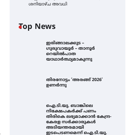
ശനിയാഴ്ച അവധി
Top News
ഇരിങ്ങാലക്കുട –
ഗുരുവായൂർ – താനൂർ
റെയിൽപാത
യാഥാർത്ഥ്യമാകുന്നു
തിരനോട്ടം ‘അരങ്ങ് 2026’
ഉണർന്നു
ഐ.ടി.യു. ബാങ്കിലെ
നിക്ഷേപകർക്ക് പണം
തിരികെ ലഭ്യമാക്കാൻ കേന്ദ്ര-
കേരള സർക്കാരുകൾ
അടിയന്തരമായി
ഇടപെടണമെന്ന് ഐ.ടി.യു.
⟶