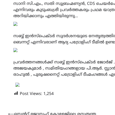
സാനി സി.എം., സതി സുബ്രഹ്മണ്യൻ, CDS ചെ
എന്നിവരും കുടുംബശ്രീ പ്രവർത്തകരും പ്രഥമ യ
അറിയിക്കാനും എത്തിയിരുന്നു…
സബ്ബ് ഇൻസ്പെക്ടർ സുദർശനയുടെ നേതൃത്വത്തി
ബെന്നറ്റ് എന്നിവരാണ് ആദ്യ പട്രോളിംഗ് ടീമിൽ ഉണ്ട
പ്രവർത്തനങ്ങൾക്ക് സബ്ബ് ഇൻസ്പെക്ടർ ജോർജ് . ക
അജയകുമാർ , സമിതിയംഗങ്ങളായ പി.ആർ. സ്റ്റാൻല
രാഹുൽ , പുരുഷനൈറ്റ് പട്രോളിംഗ് ടീംമംഗങ്ങൾ എ
Post Views:
1,254
Post
⟵
സെൻറ് ജോസഫ് കോളേജിലെ രസതന്ത്ര