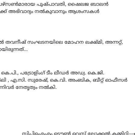
യർപേഴ്സൺമാരായ പുഷ്പാവതി, ഷൈലജ ബാലൻ
ാത്രക്ക് അഭിവാദ്യം നൽകുവാനും ആശംസകൾ
ൽ തവനീഷ് സംഘടനയിലെ മോഹന ലക്ഷ്മി, അന്നറ്റ്,
ായിരുന്നത്…
െ.പി., പട്രോളിംഗ് ടീം ലീഡർ അഡ്വ. കെ.ജി.
ി , എ.സി. സുരേഷ്, കെ.വി. അംബിക, ബീറ്റ് ഓഫീസർ
ന്നിവർ നേതൃത്വം നൽകി.
സിപിഐഎം ടൌൺ വെസ്റ്റ് ലോക്കൽ കമ്മിറ്റി