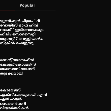
Popular
ട്യുണീഷ്യൻ ചിത്രം ” ദി
വോയിസ് ഓഫ് ഹിന്ദ്
റജബ് ” ഇരിങ്ങാലക്കുട
ഫിലിം സൊസൈറ്റി
ആഗസ്റ്റ് 7 വെള്ളിയാഴ്ച
സ്‌ക്രീൻ ചെയ്യുന്നു
സെന്റ് ജോസഫ്സ്
കോളജ് കോമേഴ്‌സ്
അസോസിയേഷന്
തുടക്കമായി
കോമേഴ്സ്
എക്സ്പോയുമായി എസ്
എൻ ഹയർ
സെക്കൻഡറി
വിദ്യാർത്ഥികൾ