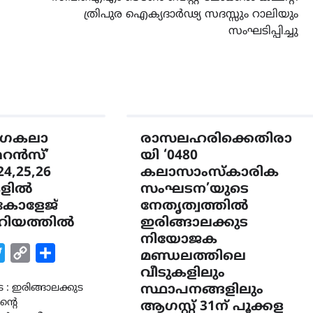
ത്രിപുര ഐക്യദാർഢ്യ സദസ്സും റാലിയും
സംഘടിപ്പിച്ചു
രംഗകലാ
രാസലഹരിക്കെതിരാ
ൻസ്’
യി ‘0480
4,25,26
കലാസാംസ്കാരിക
കളിൽ
സംഘടന’യുടെ
് കോളേജ്
നേതൃത്വത്തിൽ
റിയത്തിൽ
ഇരിങ്ങാലക്കുട
നിയോജക
k
tsApp
Twitter
Copy
Share
മണ്ഡലത്തിലെ
Link
വീടുകളിലും
 : ഇരിങ്ങാലക്കുട
സ്ഥാപനങ്ങളിലും
ൻ്റെ
ആഗസ്റ്റ് 31ന് പൂക്കള