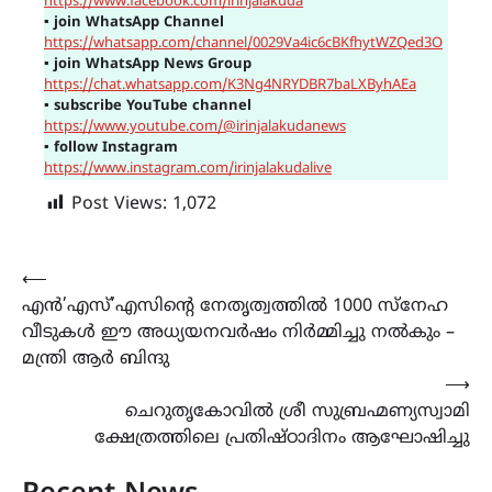
https://www.facebook.com/irinjalakuda
▪
join WhatsApp Channel
https://whatsapp.com/channel/0029Va4ic6cBKfhytWZQed3O
▪
join WhatsApp News Group
https://chat.whatsapp.com/K3Ng4NRYDBR7baLXByhAEa
▪
subscribe YouTube channel
https://www.youtube.com/@irinjalakudanews
▪
follow Instagram
https://www.instagram.com/irinjalakudalive
Post Views:
1,072
Post
⟵
എൻ’എസ്’എസിന്‍റെ നേതൃത്വത്തിൽ 1000 സ്നേഹ
navigation
വീടുകൾ ഈ അധ്യയനവർഷം നിർമ്മിച്ചു നൽകും –
മന്ത്രി ആർ ബിന്ദു
⟶
ചെറുതൃകോവിൽ ശ്രീ സുബ്രഹ്മണ്യസ്വാമി
ക്ഷേത്രത്തിലെ പ്രതിഷ്ഠാദിനം ആഘോഷിച്ചു