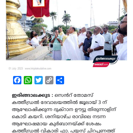
Facebook
WhatsApp
Twitter
Copy
Share
Link
ഇരിങ്ങാലക്കുട :
സെൻറ് തോമസ്
കത്തീഡ്രൽ ദേവാലയത്തിൽ ജൂലായ് 3 ന്
ആഘോഷിക്കുന്ന ദുക്റാന ഊട്ടു തിരുന്നാളിന്
കൊടി കയറി. ശനിയാഴ്ച രാവിലെ നടന്ന
ആഘോഷമായ കുർബാനയ്ക്ക് ശേഷം
കത്തീഡ്രൽ വികാരി ഫാ. പയസ് ചിറപ്പണത്ത്