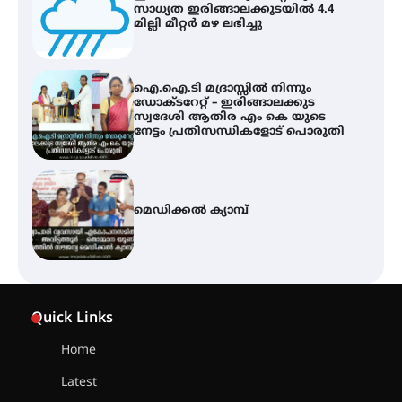
സാധ്യത ഇരിങ്ങാലക്കുടയിൽ 4.4
മില്ലി മീറ്റർ മഴ ലഭിച്ചു
ഐ.ഐ.ടി മദ്രാസ്സിൽ നിന്നും
ഡോക്ടറേറ്റ് – ഇരിങ്ങാലക്കുട
സ്വദേശി ആതിര എം കെ യുടെ
നേട്ടം പ്രതിസന്ധികളോട് പൊരുതി
മെഡിക്കൽ ക്യാമ്പ്
സെന്റ് ജോസഫ്സ് കോളജ്
കോമേഴ്‌സ് അസോസിയേഷന്
Quick Links
തുടക്കമായി
Home
Latest
കോമേഴ്സ് എക്സ്പോയുമായി