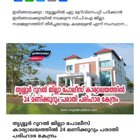
Link
ഇരിങ്ങാലക്കുട : തൃശ്ശൂരിൽ ഏറ്റ മുറിവിനെപറ്റി പഠിക്കാൻ
ഇരിങ്ങാലക്കുടയിൽ നടക്കുന്ന സി.പി.ഐ ജില്ലാ
സമ്മേളനത്തിന് തീർച്ചയായും കടമയുണ്ട് എന്ന് സംസ്ഥാന…
തൃശ്ശൂർ റൂറൽ ജില്ലാ പോലീസ്
കാര്യാലയത്തിൽ 24 മണിക്കൂറും പരാതി
പരിഹാര കേന്ദ്രം