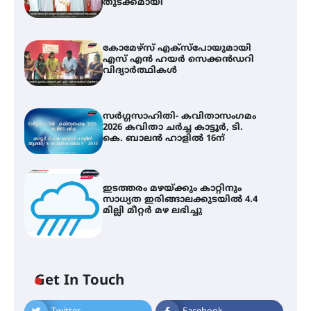
തുടക്കമായി
കോമേഴ്സ് എക്സ്പോയുമായി
എസ് എൻ ഹയർ സെക്കൻഡറി
വിദ്യാർത്ഥികൾ
സർഗ്ഗസാഹിതി- കവിതാസംഗമം
2026 കവിതാ ചർച്ച കാട്ടൂർ, ടി.
കെ. ബാലൻ ഹാളിൽ 16ന്
ഇടത്തരം മഴയ്ക്കും കാറ്റിനും
സാധ്യത ഇരിങ്ങാലക്കുടയിൽ 4.4
മില്ലി മീറ്റർ മഴ ലഭിച്ചു
Get In Touch
കോമേഴ്സ് എക്സ്പോയുമായി