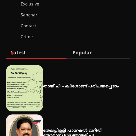
എസ് എൻ ഹയർ സെക്കൻഡറി
Exclusive
വിദ്യാർത്ഥികൾ
Sanchari
Contact
സർഗ്ഗസാഹിതി- കവിതാസംഗമം
2026 കവിതാ ചർച്ച കാട്ടൂർ, ടി. കെ.
Crime
ബാലൻ ഹാളിൽ 16ന്
Latest
Popular
ഇടത്തരം മഴയ്ക്കും കാറ്റിനും
സാധ്യത ഇരിങ്ങാലക്കുടയിൽ 4.4
മില്ലി മീറ്റർ മഴ ലഭിച്ചു
തായ് ചി – ക്വിഗോങ്ങ് പരിചയപ്പെടാം
ഐ.ഐ.ടി മദ്രാസ്സിൽ നിന്നും
ഡോക്ടറേറ്റ് – ഇരിങ്ങാലക്കുട
സ്വദേശി ആതിര എം കെ യുടെ
നേട്ടം പ്രതിസന്ധികളോട് പൊരുതി
തേലപ്പിളളി പാറേമൽ വറീത്
തോമാസ് (69) അന്തരിച്ചു