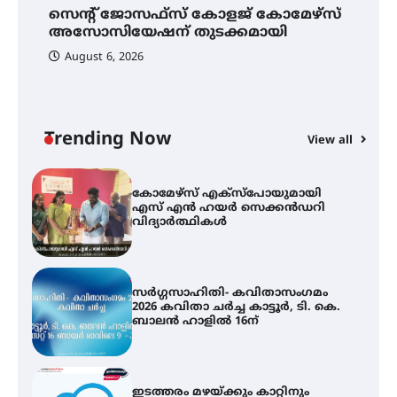
മെഡിക്കൽ ക്യാമ്പ്
സെന്റ് ജോസഫ്സ് കോളജ് കോമേഴ്‌സ്
ക
അസോസിയേഷന് തുടക്കമായി
എ
വ
August 6, 2026
സെന്റ് ജോസഫ്സ് കോളജ്
കോമേഴ്‌സ് അസോസിയേഷന്
തുടക്കമായി
Trending Now
View all
കോമേഴ്സ് എക്സ്പോയുമായി
എസ് എൻ ഹയർ സെക്കൻഡറി
വിദ്യാർത്ഥികൾ
സർഗ്ഗസാഹിതി- കവിതാസംഗമം
2026 കവിതാ ചർച്ച കാട്ടൂർ, ടി. കെ.
ബാലൻ ഹാളിൽ 16ന്
ഇടത്തരം മഴയ്ക്കും കാറ്റിനും