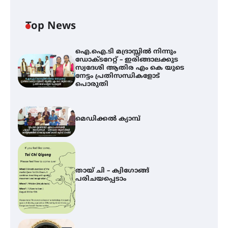
Top News
ഐ.ഐ.ടി മദ്രാസ്സിൽ നിന്നും
ഡോക്ടറേറ്റ് – ഇരിങ്ങാലക്കുട
സ്വദേശി ആതിര എം കെ യുടെ
നേട്ടം പ്രതിസന്ധികളോട്
പൊരുതി
മെഡിക്കൽ ക്യാമ്പ്
തായ് ചി – ക്വിഗോങ്ങ്
പരിചയപ്പെടാം