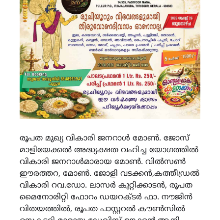
രൂപത മുഖ്യ വികാരി ജനറാൾ മോൺ. ജോസ്
മാളിയേക്കൽ അദ്ധ്യക്ഷത വഹിച്ച യോഗത്തിൽ
വികാരി ജനറാൾമാരായ മോൺ. വിൽസൺ
ഈരത്തറ, മോൺ. ജോളി വടക്കൻ,കത്തീഡ്രൽ
വികാരി റവ.ഡോ. ലാസർ കുറ്റിക്കാടൻ, രൂപത
മൈനോരിറ്റി ഫോറം ഡയറക്ടർ ഫാ. നൗജിൻ
വിതയത്തിൽ, രൂപത പാസ്റ്ററൽ കൗൺസിൽ