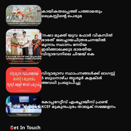
അരങ്ങ് 2026′ ആഗസ്റ്റ് 8, 9
കായികതലപ്പത്ത് പത്താമതും
തീയതികളിൽ
ക്രൈസ്റ്റിന്റെ പെരുമ
‘നഷാ മുക്ത് യുവ ഫോർ വികസിത്
ഇടത്തരം മഴയ്ക്കും ശക്തമായ
ഭാരത്’ ജലച്ചായചിത്രരചനയിൽ
കാറ്റിനും സാധ്യത –
മൂന്നാം സ്ഥാനം നേടിയ
ഇരിങ്ങാലക്കുടയിൽ 19.3 മില്ലിമീറ്റർ
ഇരിങ്ങാലക്കുട ഭാരതീയ
മഴ ലഭിച്ചു
വിദ്യാഭവനിലെ ചിന്മയ് കെ
വിദ്യാഭ്യാസ സ്ഥാപനങ്ങള്‍ക്ക് ഓഗസ്റ്റ്
5 ബുധനാഴ്ച തൃശൂർ കളക്ടർ
അവധി പ്രഖ്യാപിച്ചു
കോപ്പറേറ്റീവ് എംപ്ലോയീസ് ഫ്രണ്ട്
KCEF മുകുന്ദപുരം താലൂക് സമ്മേളനം
Get In Touch