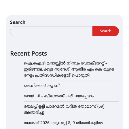
Search
Search
Recent Posts
ഐ.ഐ.ടി മദ്രാസ്സിൽ നിന്നും ഡോക്ടറേറ്റ് –
ഇരിങ്ങാലക്കുട സ്വദേശി ആതിര എം കെ യുടെ
നേട്ടം പ്രതിസന്ധികളോട് പൊരുതി
മെഡിക്കൽ ക്യാമ്പ്
തായ് ചി – ക്വിഗോങ്ങ് പരിചയപ്പെടാം
തേലപ്പിളളി പാറേമൽ വറീത് തോമാസ് (69)
അന്തരിച്ചു
അരങ്ങ് 2026′ ആഗസ്റ്റ് 8, 9 തീയതികളിൽ