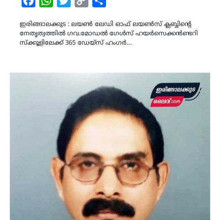
Facebook
WhatsApp
Twitter
Copy
Share
Link
ഇരിങ്ങാലക്കുട : ലയൺ ലേഡി ഓഫ്‌ ലയൺസ് ക്ലബ്ബിന്റെ
നേതൃത്വത്തിൽ ഗവ.മോഡൽ ഗേൾസ് ഹയർസെക്കൻണ്ടറി
സ്ക്കൂളിലേക്ക് 365 ഡേയ്സ് ഹംഗർ…