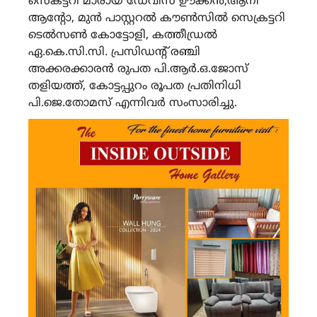
സെകട്ടറി മാരായ ഡേവിസ് ഊക്കൻ,ആനി
ആന്റോ, മുൻ പാസ്റ്ററൽ കൗൺസിൽ സെക്രട്ടറി
ടെൽസൺ കോട്ടോളി, കത്തീഡ്രൽ
ഏ.കെ.സി.സി. പ്രസിഡന്റ് രഞ്ചി
അക്കരക്കാരൻ രുപത പി.ആർ.ഒ.ജോസ്
തളിയത്ത്, കോട്ടപ്പുറം രൂപത പ്രതിനിധി
പി.ജെ.തോമസ് എന്നിവർ സംസാരിച്ചു.