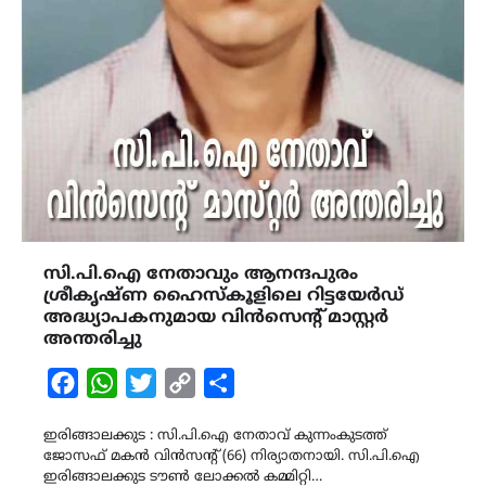
സി.പി.ഐ നേതാവും ആനന്ദപുരം
ശ്രീകൃഷ്ണ ഹൈസ്‌കൂളിലെ റിട്ടയേർഡ്
അദ്ധ്യാപകനുമായ വിൻസെന്റ് മാസ്റ്റർ
അന്തരിച്ചു
Facebook
WhatsApp
Twitter
Copy
Share
Link
ഇരിങ്ങാലക്കുട : സി.പി.ഐ നേതാവ് കുന്നംകുടത്ത്
ജോസഫ് മകന്‍ വിന്‍സന്റ് (66) നിര്യാതനായി. സി.പി.ഐ
ഇരിങ്ങാലക്കുട ടൗൺ ലോക്കൽ കമ്മിറ്റി…