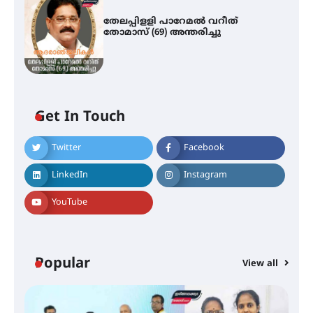
തേലപ്പിളളി പാറേമൽ വറീത്
തോമാസ് (69) അന്തരിച്ചു
മെഡിക്കൽ ക്യാമ്പ്
Get In Touch
Twitter
Facebook
LinkedIn
Instagram
തായ് ചി – ക്വിഗോങ്ങ്
പരിചയപ്പെടാം
YouTube
തേലപ്പിളളി പാറേമൽ വറീത്
Popular
View all
തോമാസ് (69) അന്തരിച്ചു