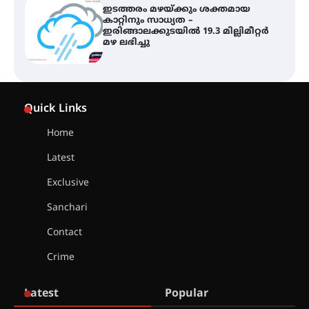
ഐ.ഐ.ടി മദ്രാസ്സിൽ നിന്നും
ഡോക്ടറേറ്റ് – ഇരിങ്ങാലക്കുട
സ്വദേശി ആതിര എം കെ യുടെ
നേട്ടം പ്രതിസന്ധികളോട് പൊരുതി
മെഡിക്കൽ ക്യാമ്പ്
Quick Links
Home
Latest
തായ് ചി – ക്വിഗോങ്ങ്
Exclusive
പരിചയപ്പെടാം
Sanchari
Contact
തേലപ്പിളളി പാറേമൽ വറീത്
Crime
തോമാസ് (69) അന്തരിച്ചു
Latest
Popular