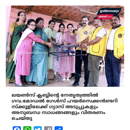
ലയൺസ് ക്ലബ്ബിന്റെ നേതൃത്വത്തിൽ
ഗവ.മോഡൽ ഗേൾസ് ഹയർസെക്കൻണ്ടറി
സ്ക്കൂളിലേക്ക് ഗ്യാസ് അടുപ്പുകളും
അനുബന്ധ സാധങ്ങങ്ങളും വിതരണം
ചെയ്തു