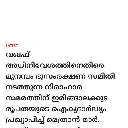
LATEST
വഖഫ്
അധിനിവേശത്തിനെതിരെ
മുനമ്പം ഭൂസംരക്ഷണ സമിതി
നടത്തുന്ന നിരാഹാര
സമരത്തിന് ഇരിങ്ങാലക്കുട
രൂപതയുടെ ഐക്യദാർഡ്യം
പ്രഖ്യാപിച്ച് മെത്രാൻ മാർ.