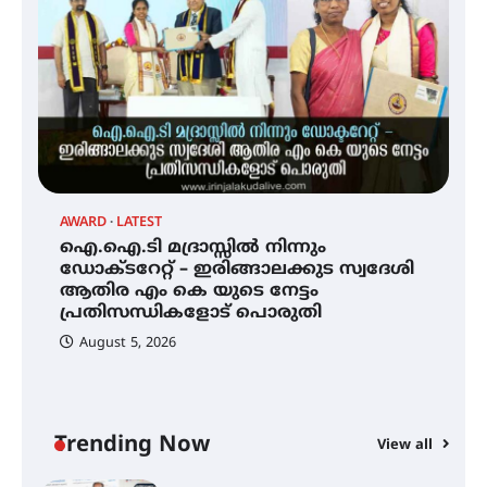
അരങ്ങ് 2026′ ആഗസ്റ്റ് 8, 9
തീയതികളിൽ
ഇടത്തരം മഴയ്ക്കും ശക്തമായ
കാറ്റിനും സാധ്യത –
ഇരിങ്ങാലക്കുടയിൽ 19.3 മില്ലിമീറ്റർ
മഴ ലഭിച്ചു
H
AWARD
LATEST
മ
ഐ.ഐ.ടി മദ്രാസ്സിൽ നിന്നും
ഐ.ഐ.ടി മദ്രാസ്സിൽ നിന്നും
ഡോക്ടറേറ്റ് – ഇരിങ്ങാലക്കുട സ്വദേശി
ഡോക്ടറേറ്റ് – ഇരിങ്ങാലക്കുട
ആതിര എം കെ യുടെ നേട്ടം
സ്വദേശി ആതിര എം കെ യുടെ
പ്രതിസന്ധികളോട് പൊരുതി
നേട്ടം പ്രതിസന്ധികളോട് പൊരുതി
August 5, 2026
മെഡിക്കൽ ക്യാമ്പ്
Trending Now
View all
്