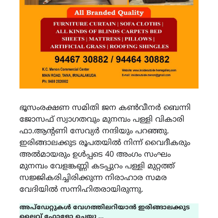
ഭൂസംരക്ഷണ സമിതി ജന കൺവീനർ ബെന്നി
ജോസഫ് സ്വാഗതവും മുനമ്പം പള്ളി വികാരി
ഫാ.ആന്റണി സേവ്യർ നന്ദിയും പറഞ്ഞു.
ഇരിങ്ങാലക്കുട രൂപതയിൽ നിന്ന് വൈദീകരും
അൽമായരും ഉൾപ്പടെ 40 അംഗം സംഘം
മുനമ്പം വേളങ്കണ്ണി കടപ്പുറം പള്ളി മുറ്റത്ത്
സജ്ജികരിച്ചിരിക്കുന്ന നിരാഹാര സമര
വേദിയിൽ സന്നിഹിതരായിരുന്നു.
അപ്ഡേറ്റുകൾ വേഗത്തിലറിയാൻ ഇരിങ്ങാലക്കുട
ലൈവ് ഫോളോ ചെയ്യൂ …