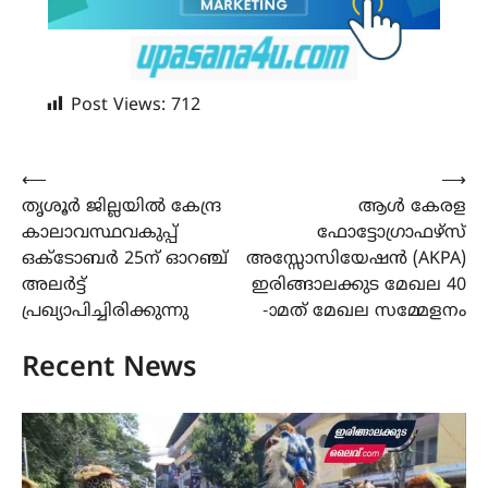
Post Views:
712
Post
⟵
⟶
തൃശൂർ ജില്ലയിൽ കേന്ദ്ര
ആൾ കേരള
navigation
കാലാവസ്ഥവകുപ്പ്
ഫോട്ടോഗ്രാഫഴ്‌സ്
ഒക്ടോബർ 25ന് ഓറഞ്ച്
അസ്സോസിയേഷൻ (AKPA)
അലർട്ട്
ഇരിങ്ങാലക്കുട മേഖല 40
പ്രഖ്യാപിച്ചിരിക്കുന്നു
-ാമത് മേഖല സമ്മേളനം
Recent News