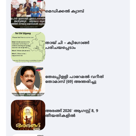
തായ് ചി – ക്വിഗോങ്ങ്
പരിചയപ്പെടാം
തേലപ്പിളളി പാറേമൽ വറീത്
തോമാസ് (69) അന്തരിച്ചു
അരങ്ങ് 2026′ ആഗസ്റ്റ് 8, 9
തീയതികളിൽ
ഇടത്തരം മഴയ്ക്കും ശക്തമായ
കാറ്റിനും സാധ്യത –
ഇരിങ്ങാലക്കുടയിൽ 19.3 മില്ലിമീറ്റർ
മഴ ലഭിച്ചു