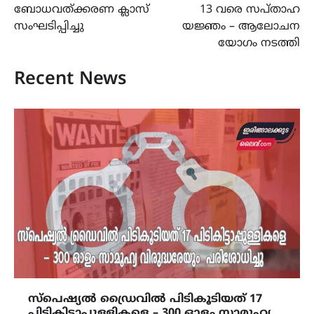
ബോധവത്ക്കരണ ക്ലാസ്
13 വരെ സപ്താഹ
സംഘടിപ്പിച്ചു
യജ്ഞം – ആലോചന
യോഗം നടത്തി
Recent News
സ്പെഷ്യൽ ഡ്രൈവിൽ പിടികൂടിയത് 17
പിടികിട്ടാപ്പുള്ളികളെ – 300 ഓളം സാമൂഹ്യ