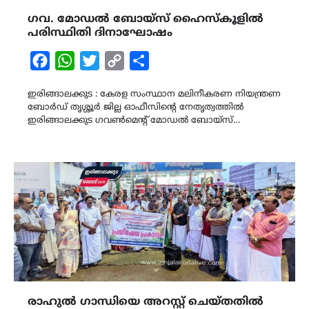
ഗവ. മോഡൽ ബോയ്സ് ഹൈസ്കൂളിൽ
പരിസ്ഥിതി ദിനാഘോഷം
Facebook
WhatsApp
Twitter
Copy
Share
Link
ഇരിങ്ങാലക്കുട : കേരള സംസ്ഥാന മലിനീകരണ നിയന്ത്രണ
ബോർഡ് തൃശ്ശൂർ ജില്ല ഓഫീസിന്റെ നേതൃത്വത്തിൽ
ഇരിങ്ങാലക്കുട ഗവൺമെന്റ് മോഡൽ ബോയ്സ്…
രാഹുൽ ഗാന്ധിയെ അറസ്റ്റ് ചെയ്തതിൽ