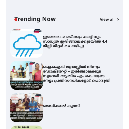
ഇടത്തരം മഴയ്ക്കും കാറ്റിനും
ഇ
സാധ്യത ഇരിങ്ങാലക്കുടയിൽ 4.4
ഇ
മില്ലി മീറ്റർ മഴ ലഭിച്ചു
ല
Trending Now
View all
ഐ.ഐ.ടി മദ്രാസ്സിൽ നിന്നും
ഡോക്ടറേറ്റ് – ഇരിങ്ങാലക്കുട
സ്വദേശി ആതിര എം കെ യുടെ
നേട്ടം പ്രതിസന്ധികളോട് പൊരുതി
മെഡിക്കൽ ക്യാമ്പ്
തായ് ചി – ക്വിഗോങ്ങ്
പരിചയപ്പെടാം