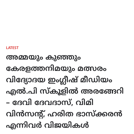
LATEST
അമ്മയും കുഞ്ഞും
കേരളത്തനിമയും മത്സരം
വിദ്യോദയ ഇംഗ്ലീഷ് മീഡിയം
എൽ.പി സ്കൂളിൽ അരങ്ങേറി
– ദേവി ദേവദാസ്, വിമി
വിൻസൻ്റ്, ഹരിത ഭാസ്ക്കരൻ
എന്നിവർ വിജയികൾ