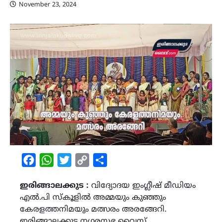
November 23, 2024
Facebook
WhatsApp
Twitter
Copy
Share
Link
ഇരിങ്ങാലക്കുട :
വിദ്യോദയ ഇംഗ്ലീഷ് മീഡിയം
എൽ.പി സ്കൂളിൽ അമ്മയും കുഞ്ഞും
കേരളത്തനിമയും മത്സരം അരങ്ങേറി.
ഇരിങ്ങാലക്കുട നഗരസഭ വൈസ്