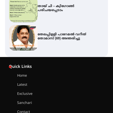
തേലപ്പിളളി പാറേമൽ വറീത്
തോമാസ് (69) അന്തരിച്ചു
സർഗ്ഗസാഹിതി- കവിതാസംഗമം
2026 കവിതാ ചർച്ച കാട്ടൂർ, ടി. കെ.
ബാലൻ ഹാളിൽ 16ന്
ഇടത്തരം മഴയ്ക്കും കാറ്റിനും
സാധ്യത ഇരിങ്ങാലക്കുടയിൽ 4.4
Quick Links
മില്ലി മീറ്റർ മഴ ലഭിച്ചു
Home
Latest
ഐ.ഐ.ടി മദ്രാസ്സിൽ നിന്നും
ഡോക്ടറേറ്റ് – ഇരിങ്ങാലക്കുട
Exclusive
സ്വദേശി ആതിര എം കെ യുടെ
നേട്ടം പ്രതിസന്ധികളോട് പൊരുതി
Sanchari
Contact