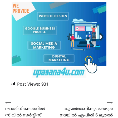
Post Views:
931
Post
⟵
⟶
ശാന്തിനികേതനിൽ
കൂടൽമാണിക്യം ക്ഷേത്ര
navigation
സിവിൽ സർവ്വീസ്
നടയിൽ ഏപ്രിൽ 6 മുതൽ