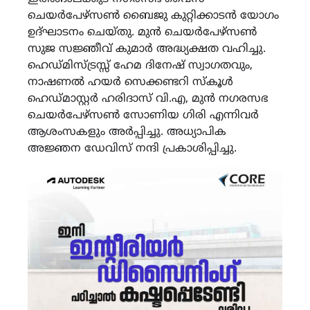
ചെയർപേഴ്സൺ ബൈജു കുറ്റിക്കാടൻ യോഗം
ഉദ്ഘാടനം ചെയ്തു. മുൻ ചെയർപേഴ്സൺ
സുജ സജ്ഞീവ് കുമാർ അദ്ധ്യക്ഷത വഹിച്ചു.
ഹെഡ്മിസ്ട്രസ്സ് ഹേമ ദിനേഷ് സ്വാഗതവും,
നാഷണൽ ഹയർ സെക്കണ്ടറി സ്കൂൾ
ഹെഡ്മാസ്റ്റർ ഹരിദാസ് വി.എ, മുൻ നഗരസഭ
ചെയർപേഴ്സൺ സോണിയ ഗിരി എന്നിവർ
ആശംസകളും അർപ്പിച്ചു. അധ്യാപിക
അജ്ഞന ഡേവിസ് നന്ദി പ്രകാശിപ്പിച്ചു.