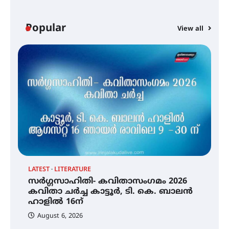
മെഡിക്കൽ ക്യാമ്പ്
Popular
View all
തായ് ചി – ക്വിഗോങ്ങ്
പരിചയപ്പെടാം
തേലപ്പിളളി പാറേമൽ വറീത്
തോമാസ് (69) അന്തരിച്ചു
LATEST
LITERATURE
സർഗ്ഗസാഹിതി- കവിതാസംഗമം 2026
സർഗ്ഗസാഹിതി- കവിതാസംഗമം
2026 കവിതാ ചർച്ച കാട്ടൂർ, ടി. കെ.
കവിതാ ചർച്ച കാട്ടൂർ, ടി. കെ. ബാലൻ
ബാലൻ ഹാളിൽ 16ന്
ഹാളിൽ 16ന്
August 6, 2026
C