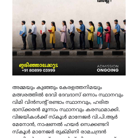
അമ്മയും കുഞ്ഞും കേരളത്തനിമയും
മത്സരത്തിൽ ദേവി ദേവദാസ് ഒന്നാം സ്ഥാനവും
വിമി വിൻസൻ്റ് രണ്ടാം സ്ഥാനവും, ഹരിത
ഭാസ്ക്കരൻ മൂന്നാം സ്ഥാനവും കരസ്ഥമാക്കി.
വിജയികൾക്ക് സ്കൂൾ മാനേജർ വി.പി.ആർ
മേനോൻ, നാഷണൽ ഹയർ സെക്കണ്ടറി
സ്കൂൾ മാനേജർ രുക്മിണി രാമചന്ദ്രൻ