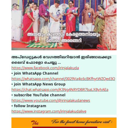
അപ്ഡേറ്റുകൾ വേഗത്തിലറിയാൻ ഇരിങ്ങാലക്കുട
ലൈവ് ഫോളോ ചെയ്യൂ …
https://www.facebook.com/irinjalakuda
▪
join WhatsApp Channel
https://whatsapp.com/channel/0029Va4ic6cBKfhytWZQed3O
▪
join WhatsApp News Group
https://chat.whatsapp.com/K3Ng4NRYDBR7baLXByhAEa
▪
subscribe YouTube channel
https://www.youtube.com/@irinjalakudanews
▪
follow Instagram
https://www.instagram.com/irinjalakudalive