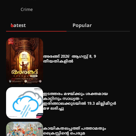
Crime
മെഡിക്കൽ ക്യാമ്പ്
Latest
Popular
തായ് ചി – ക്വിഗോങ്ങ്
പരിചയപ്പെടാം
അരങ്ങ് 2026′ ആഗസ്റ്റ് 8, 9
തീയതികളിൽ
തേലപ്പിളളി പാറേമൽ വറീത്
തോമാസ് (69) അന്തരിച്ചു
ഇടത്തരം മഴയ്ക്കും ശക്തമായ
കാറ്റിനും സാധ്യത –
ഇരിങ്ങാലക്കുടയിൽ 19.3 മില്ലിമീറ്റർ
മഴ ലഭിച്ചു
കായികതലപ്പത്ത് പത്താമതും
ക്രൈസ്റ്റിന്റെ പെരുമ