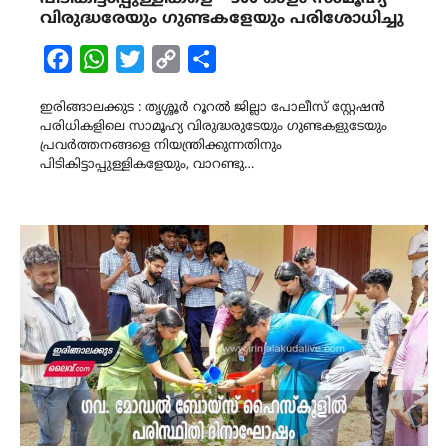
വിരുദ്ധരേയും ഗുണ്ടകളേയും പരിശോധിച്ചു
Facebook
WhatsApp
Twitter
Copy
Share
Link
ഇരിങ്ങാലക്കുട : തൃശ്ശൂർ റൂറൽ ജില്ലാ പോലീസ് സ്റ്റേഷൻ
പരിധികളിലെ സാമൂഹ്യ വിരുദ്ധരുടേയും ഗുണ്ടകളുടേയും
പ്രവർത്തനങ്ങളെ നിയന്ത്രിക്കുന്നതിനും
പിടികിട്ടാപ്പുള്ളികളേയും, വാറണ്ടു…