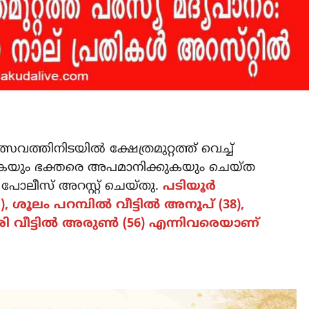
വത്തിനിടയിൽ ക്ഷേത്രമുറ്റത്ത് വെച്ച്
തുകയും ഭക്തരെ അപമാനിക്കുകയും ചെയ്ത
പോലീസ് അറസ്റ്റ് ചെയ്തു.
പടിയൂർ
), ശൂലം പറമ്പിൽ വീട്ടിൽ അനൂപ് (38),
യേരി വീട്ടിൽ അരുൺ (56) എന്നിവരെയാണ്