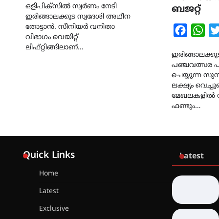
ഒളിപിക്സിൽ സ്വർണം നേടി
ബജറ്റ്
ഇരിങ്ങാലക്കുട സ്വദേശി അഥീന
തോട്ടാൻ. സീനിയർ വനിതാ
Faceboo
Wha
വിഭാഗം വെയിറ്റ്
ലിഫ്റ്റിങ്ങിലാണ്…
ഇരിങ്ങാലക്കു
പഞ്ചവത്സര പ
ചെയ്യുന്ന സ
ലക്ഷ്യം വെച്
മേഖലകളിൽ ക
ഫണ്ടും…
Quick Links
Latest
Home
Latest
Exclusive