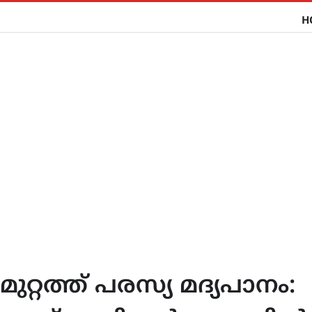
H
റ്റത്ത് പരസ്യ മദ്യപാനം: