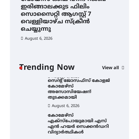
ഇരിങ്ങാലക്കുട ഫിലിം
തു
ഐ.ഐ.ടി മദ്രാസ്സിൽ നിന്നും
സൊസൈറ്റി ആഗസ്റ്റ് 7
ഡോക്ടറേറ്റ് – ഇരിങ്ങാലക്കുട
Au
സ്വദേശി ആതിര എം കെ
വെള്ളിയാഴ്ച സ്‌ക്രീൻ
യുടെ നേട്ടം പ്രതിസന്ധികളോട്
ചെയ്യുന്നു
പൊരുതി
August 6, 2026
August 5, 2026
ട്യുണീഷ്യൻ ചിത്രം ” ദി
വോയിസ് ഓഫ് ഹിന്ദ് റജബ് ”
ഇരിങ്ങാലക്കുട ഫിലിം
സൊസൈറ്റി ആഗസ്റ്റ് 7
ാ
വെള്ളിയാഴ്ച സ്‌ക്രീൻ
Trending Now
View all
ചെയ്യുന്നു
ൻ
August 6, 2026
സെന്റ് ജോസഫ്സ് കോളജ്
കോമേഴ്‌സ്
അസോസിയേഷന്
തുടക്കമായി
August 6, 2026
കോമേഴ്സ്
എക്സ്പോയുമായി എസ്
എൻ ഹയർ സെക്കൻഡറി
വിദ്യാർത്ഥികൾ