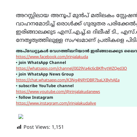
അറസ്റ്റിലായ അനൂപ് മുൻപ് മതിലകം സ്റ്
വാഹനമോടിച്ച് ഒരാൾക്ക് ഗുരുതര പരിക്കേൽപ്
ഇരിങ്ങാലക്കുട എസ്.എച്ച്.ഒ ദിലീഷ് ടി., 
നേതൃത്വത്തിലുള്ള സംഘമാണ് പ്രതികളെ പിടി
അപ്ഡേറ്റുകൾ വേഗത്തിലറിയാൻ ഇരിങ്ങാലക്കുട ലൈവ
https://www.facebook.com/irinjalakuda
▪
join WhatsApp Channel
https://whatsapp.com/channel/0029Va4ic6cBKfhytWZQed3O
▪
join WhatsApp News Group
https://chat.whatsapp.com/K3Ng4NRYDBR7baLXByhAEa
▪
subscribe YouTube channel
https://www.youtube.com/@irinjalakudanews
▪
follow Instagram
https://www.instagram.com/irinjalakudalive
Post Views:
1,151