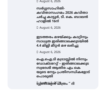
August 6, 2026
സർഗ്ഗസാഹിതി-
കവിതാസംഗമം 2026 കവിതാ
ചർച്ച കാട്ടൂർ, ടി. കെ. ബാലൻ
ഹാളിൽ 16ന്
August 6, 2026
ഇടത്തരം മഴയ്ക്കും കാറ്റിനും
സാധ്യത ഇരിങ്ങാലക്കുടയിൽ
4.4 മില്ലി മീറ്റർ മഴ ലഭിച്ചു
August 6, 2026
ഐ.ഐ.ടി മദ്രാസ്സിൽ നിന്നും
ഡോക്ടറേറ്റ് – ഇരിങ്ങാലക്കുട
സ്വദേശി ആതിര എം കെ
യുടെ നേട്ടം പ്രതിസന്ധികളോട്
പൊരുതി
August 5, 2026
ട്യുണീഷ്യൻ ചിത്രം ” ദി
വോയിസ് ഓഫ് ഹിന്ദ് റജബ് ”
ഇരിങ്ങാലക്കുട ഫിലിം
സൊസൈറ്റി ആഗസ്റ്റ് 7
വെള്ളിയാഴ്ച സ്‌ക്രീൻ
ചെയ്യുന്നു