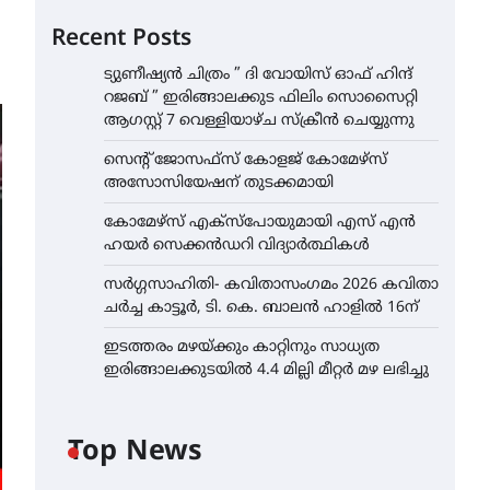
Recent Posts
ട്യുണീഷ്യൻ ചിത്രം ” ദി വോയിസ് ഓഫ് ഹിന്ദ്
റജബ് ” ഇരിങ്ങാലക്കുട ഫിലിം സൊസൈറ്റി
ആഗസ്റ്റ് 7 വെള്ളിയാഴ്ച സ്‌ക്രീൻ ചെയ്യുന്നു
സെന്റ് ജോസഫ്സ് കോളജ് കോമേഴ്‌സ്
അസോസിയേഷന് തുടക്കമായി
കോമേഴ്സ് എക്സ്പോയുമായി എസ് എൻ
ഹയർ സെക്കൻഡറി വിദ്യാർത്ഥികൾ
സർഗ്ഗസാഹിതി- കവിതാസംഗമം 2026 കവിതാ
ചർച്ച കാട്ടൂർ, ടി. കെ. ബാലൻ ഹാളിൽ 16ന്
ഇടത്തരം മഴയ്ക്കും കാറ്റിനും സാധ്യത
ഇരിങ്ങാലക്കുടയിൽ 4.4 മില്ലി മീറ്റർ മഴ ലഭിച്ചു
Top News