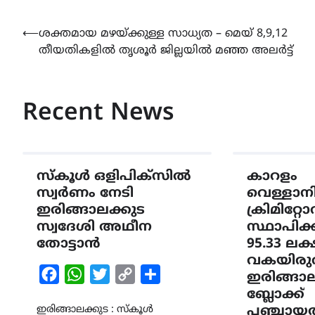
Post
⟵
ശക്തമായ മഴയ്ക്കുള്ള സാധ്യത – മെയ് 8,9,12
തീയതികളിൽ തൃശൂർ ജില്ലയിൽ മഞ്ഞ അലർട്ട്
navigation
Recent News
സ്കൂൾ ഒളിപിക്സിൽ
കാറളം
സ്വർണം നേടി
വെള്ളാന
ഇരിങ്ങാലക്കുട
ക്രിമിറ്റ
സ്വദേശി അഥീന
സ്ഥാപിക്
തോട്ടാൻ
95.33 ലക
വകയിരുത
Facebook
WhatsApp
Twitter
Copy
Share
ഇരിങ്ങാല
Link
ബ്ലോക്ക്
ഇരിങ്ങാലക്കുട : സ്കൂൾ
പഞ്ചായത്