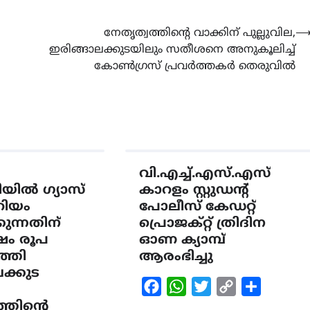
നേതൃത്വത്തിന്റെ വാക്കിന് പുല്ലുവില,
ഇരിങ്ങാലക്കുടയിലും സതീശനെ അനുകൂലിച്ച്
കോൺഗ്രസ് പ്രവർത്തകർ തെരുവിൽ
വി.എച്ച്.എസ്.എസ്
ിയിൽ ഗ്യാസ്
കാറളം സ്റ്റുഡന്റ്
ോറിയം
പോലീസ് കേഡറ്റ്
കുന്നതിന്
പ്രൊജക്റ്റ് ത്രിദിന
്ഷം രൂപ
ഓണ ക്യാമ്പ്
്തി
ആരംഭിച്ചു
ക്കുട
Facebook
WhatsApp
Twitter
Copy
Share
തിന്‍റെ
Link