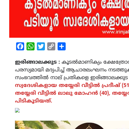
Facebook
WhatsApp
Twitter
Copy
Share
Link
ഇരിങ്ങാലക്കുട :
കൂടൽമാണിക്യം ക്ഷേത്രോത്സ
പരസ്യമായി മദ്യപിച്ച് ആചാരലംഘനം നടത്
സംഭവത്തിൽ നാല് പ്രതികളെ ഇരിങ്ങാലക്കുട 
സ്വദേശികളായ തയ്യേരി വീട്ടിൽ പ്രദീഷ് (51
തയ്യേരി വീട്ടിൽ ലാലു മോഹൻ (40), തയ്
പിടികൂടിയത്.