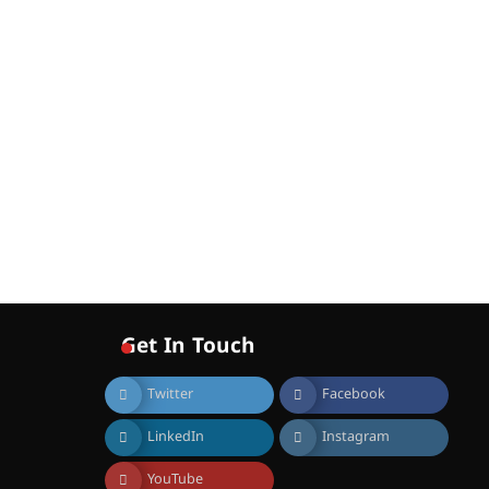
ഐ.ഐ.ടി മദ്രാസ്സിൽ നിന്നും
ഡോക്ടറേറ്റ് – ഇരിങ്ങാലക്കുട
സ്വദേശി ആതിര എം കെ
യുടെ നേട്ടം പ്രതിസന്ധികളോട്
പൊരുതി
August 5, 2026
Get In Touch
Twitter
Facebook
LinkedIn
Instagram
YouTube