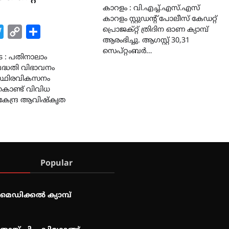
കാറളം : വി.എച്ച്.എസ്.എസ്
കാറളം സ്റ്റുഡന്റ് പോലീസ് കേഡറ്റ്
പ്രൊജക്റ്റ് ത്രിദിന ഓണ ക്യാമ്പ്
k
tsApp
Twitter
Copy
Share
ആരംഭിച്ചു. ആഗസ്റ്റ് 30,31
Link
സെപ്റ്റംബർ…
ട : പതിനാലാം
ദ്ധതി വിഭാവനം
ുസ്ഥിരവികസനം
ചുകൊണ്ട് വിവിധ
േന്ദ്ര ആവിഷ്കൃത
Popular
മെഡിക്കൽ ക്യാമ്പ്