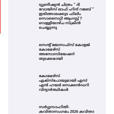
ട്യുണീഷ്യൻ ചിത്രം ” ദി
വോയിസ് ഓഫ് ഹിന്ദ് റജബ് ”
ഇരിങ്ങാലക്കുട ഫിലിം
സൊസൈറ്റി ആഗസ്റ്റ് 7
വെള്ളിയാഴ്ച സ്‌ക്രീൻ
ചെയ്യുന്നു
സെന്റ് ജോസഫ്സ് കോളജ്
കോമേഴ്‌സ്
അസോസിയേഷന്
തുടക്കമായി
കോമേഴ്സ്
എക്സ്പോയുമായി എസ്
എൻ ഹയർ സെക്കൻഡറി
വിദ്യാർത്ഥികൾ
സർഗ്ഗസാഹിതി-
കവിതാസംഗമം 2026 കവിതാ