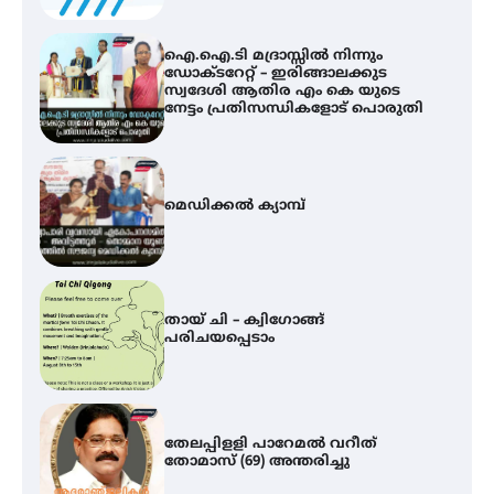
മെഡിക്കൽ ക്യാമ്പ്
തായ് ചി – ക്വിഗോങ്ങ്
പരിചയപ്പെടാം
തേലപ്പിളളി പാറേമൽ വറീത്
തോമാസ് (69) അന്തരിച്ചു
സർഗ്ഗസാഹിതി- കവിതാസംഗമം
2026 കവിതാ ചർച്ച കാട്ടൂർ, ടി. കെ.
ബാലൻ ഹാളിൽ 16ന്