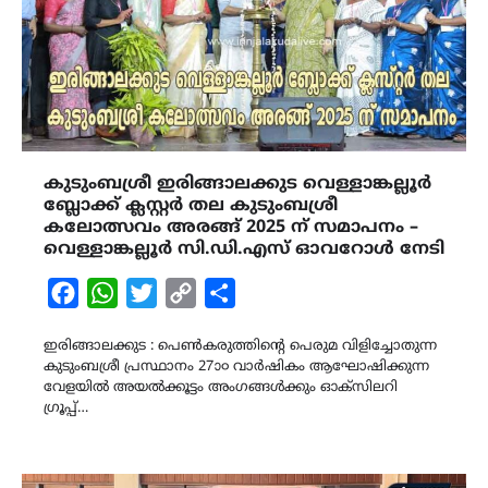
കുടുംബശ്രീ ഇരിങ്ങാലക്കുട വെള്ളാങ്കല്ലൂർ
ബ്ലോക്ക് ക്ലസ്റ്റർ തല കുടുംബശ്രീ
കലോത്സവം അരങ്ങ് 2025 ന് സമാപനം –
വെള്ളാങ്കല്ലൂർ സി.ഡി.എസ് ഓവറോൾ നേടി
Facebook
WhatsApp
Twitter
Copy
Share
Link
ഇരിങ്ങാലക്കുട : പെൺകരുത്തിന്റെ പെരുമ വിളിച്ചോതുന്ന
കുടുംബശ്രീ പ്രസ്ഥാനം 27ാ൦ വാർഷികം ആഘോഷിക്കുന്ന
വേളയിൽ അയൽക്കൂട്ടം അംഗങ്ങൾക്കും ഓക്സിലറി
ഗ്രൂപ്പ്…