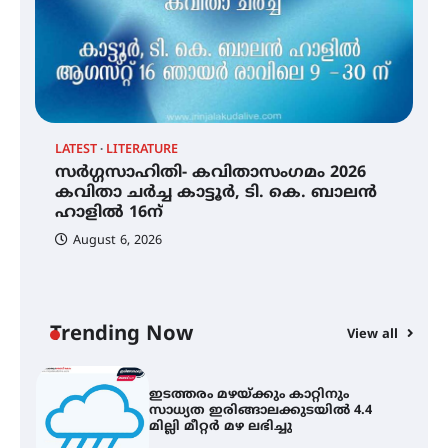
തേലപ്പിളളി പാറേമൽ വറീത്
തോമാസ് (69) അന്തരിച്ചു
LATEST
LITERATURE
സർഗ്ഗസാഹിതി- കവിതാസംഗമം 2026
സർഗ്ഗസാഹിതി- കവിതാസംഗമം
2026 കവിതാ ചർച്ച കാട്ടൂർ, ടി. കെ.
കവിതാ ചർച്ച കാട്ടൂർ, ടി. കെ. ബാലൻ
ബാലൻ ഹാളിൽ 16ന്
ഹാളിൽ 16ന്
August 6, 2026
C
ഇടത്തരം മഴയ്ക്കും കാറ്റിനും
ഇ
സാധ്യത ഇരിങ്ങാലക്കുടയിൽ 4.4
ഇ
മില്ലി മീറ്റർ മഴ ലഭിച്ചു
ല
Trending Now
View all
ഐ.ഐ.ടി മദ്രാസ്സിൽ നിന്നും
ഡോക്ടറേറ്റ് – ഇരിങ്ങാലക്കുട
സ്വദേശി ആതിര എം കെ യുടെ
നേട്ടം പ്രതിസന്ധികളോട് പൊരുതി