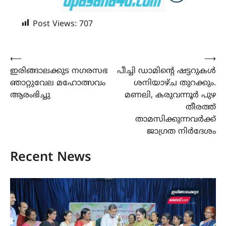
Post Views:
707
Post
⟵
⟶
ഇരിങ്ങാലക്കുട നഗരസഭ
പീച്ചി ഡാമിൻ്റെ ഷട്ടറുകൾ
navigation
ഞാറ്റുവേല മഹോത്സവം
ശനിയാഴ്ച തുറക്കും.
ആരംഭിച്ചു
മണലി, കരുവന്നൂർ പുഴ
തീരത്ത്
താമസിക്കുന്നവർക്ക്
ജാഗ്രത നിർദേശം
Recent News