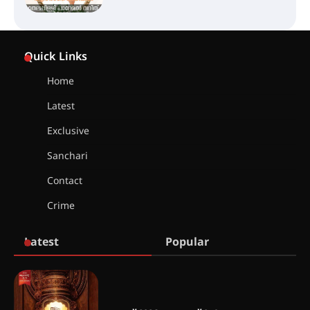
ഇടത്തരം മഴയ്ക്കും കാറ്റിനും
സാധ്യത ഇരിങ്ങാലക്കുടയിൽ 4.4
Quick Links
മില്ലി മീറ്റർ മഴ ലഭിച്ചു
Home
Latest
ഐ.ഐ.ടി മദ്രാസ്സിൽ നിന്നും
ഡോക്ടറേറ്റ് – ഇരിങ്ങാലക്കുട
Exclusive
സ്വദേശി ആതിര എം കെ യുടെ
നേട്ടം പ്രതിസന്ധികളോട് പൊരുതി
Sanchari
Contact
Crime
മെഡിക്കൽ ക്യാമ്പ്
Latest
Popular
തായ് ചി – ക്വിഗോങ്ങ്
പരിചയപ്പെടാം