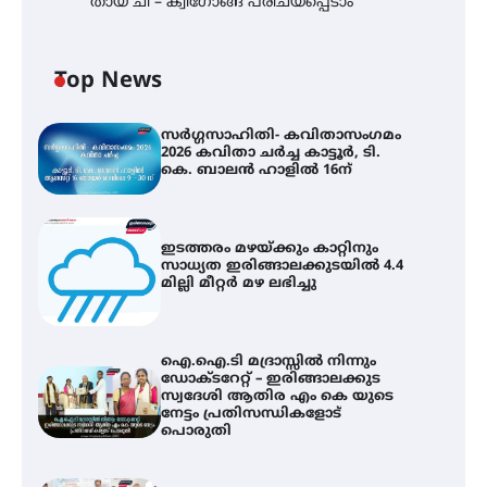
തായ് ചി – ക്വിഗോങ്ങ് പരിചയപ്പെടാം
Top News
സർഗ്ഗസാഹിതി- കവിതാസംഗമം
2026 കവിതാ ചർച്ച കാട്ടൂർ, ടി.
കെ. ബാലൻ ഹാളിൽ 16ന്
ഇടത്തരം മഴയ്ക്കും കാറ്റിനും
സാധ്യത ഇരിങ്ങാലക്കുടയിൽ 4.4
മില്ലി മീറ്റർ മഴ ലഭിച്ചു
ഐ.ഐ.ടി മദ്രാസ്സിൽ നിന്നും
ഡോക്ടറേറ്റ് – ഇരിങ്ങാലക്കുട
സ്വദേശി ആതിര എം കെ യുടെ
നേട്ടം പ്രതിസന്ധികളോട്
പൊരുതി