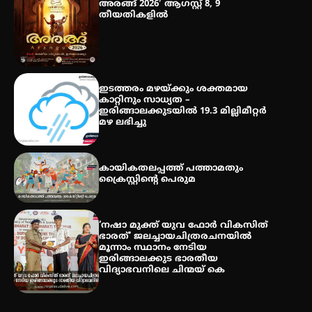
അരങ്ങ് 2026′ ആഗസ്റ്റ് 8, 9
തീയതികളിൽ
തേലപ്പിളളി പാറേമൽ വറീത്
തോമാസ് (69) അന്തരിച്ചു
ഇടത്തരം മഴയ്ക്കും ശക്തമായ
കാറ്റിനും സാധ്യത –
ഇരിങ്ങാലക്കുടയിൽ 19.3 മില്ലിമീറ്റർ
മഴ ലഭിച്ചു
കായികതലപ്പത്ത് പത്താമതും
ക്രൈസ്റ്റിന്റെ പെരുമ
‘നഷാ മുക്ത് യുവ ഫോർ വികസിത്
ഭാരത്’ ജലച്ചായചിത്രരചനയിൽ
മൂന്നാം സ്ഥാനം നേടിയ
ഇരിങ്ങാലക്കുട ഭാരതീയ
വിദ്യാഭവനിലെ ചിന്മയ് കെ