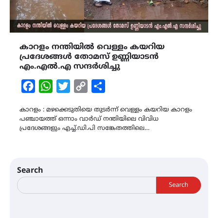
കാറളം നന്തിയിൽ വെള്ളം കയറിയ
പ്രദേശങ്ങൾ തോമസ് ഉണ്ണിയാടൻ
എം.എൽ.എ സന്ദർശിച്ചു
Facebook
WhatsApp
Twitter
Copy
Share
Link
കാറളം : മഴക്കെടുതിയെ തുടർന്ന് വെള്ളം കയറിയ കാറളം
പഞ്ചായത്ത് ഒന്നാം വാർഡ് നന്തിയിലെ വിവിധ
പ്രദേശങ്ങളും എച്ച്.ഡി.പി സങ്കേതത്തിലെ…
Search
Search