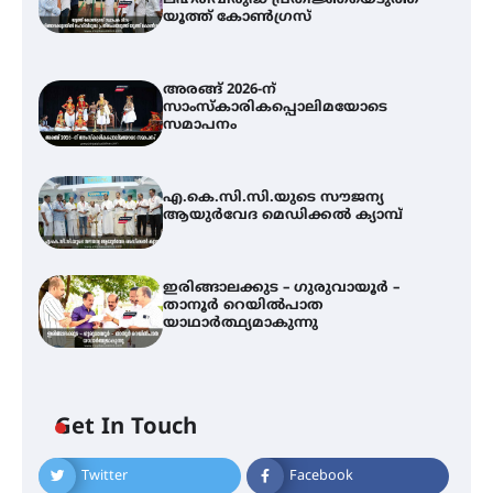
ലഹരിവിരുദ്ധ പ്രതിജ്ഞയെടുത്ത്
യൂത്ത് കോൺഗ്രസ്
അരങ്ങ് 2026-ന്
സാംസ്കാരികപ്പൊലിമയോടെ
സമാപനം
എ.കെ.സി.സി.യുടെ സൗജന്യ
ആയുർവേദ മെഡിക്കൽ ക്യാമ്പ്
ഇരിങ്ങാലക്കുട – ഗുരുവായൂർ –
താനൂർ റെയിൽപാത
യാഥാർത്ഥ്യമാകുന്നു
അരങ്ങ് 2026-ന്
സാംസ്കാരികപ്പൊലിമയോടെ
സമാപനം
Get In Touch
Twitter
Facebook