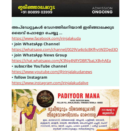
അപ്ഡേറ്റുകൾ വേഗത്തിലറിയാൻ ഇരിങ്ങാലക്കുട
ലൈവ് ഫോളോ ചെയ്യൂ …
https://www.facebook.com/irinjalakuda
▪
join WhatsApp Channel
https://whatsapp.com/channel/0029Va4ic6cBKfhytWZQed3O
▪
join WhatsApp News Group
https://chat.whatsapp.com/K3Ng4NRYDBR7baLXByhAEa
▪
subscribe YouTube channel
https://www.youtube.com/@irinjalakudanews
▪
follow Instagram
https://www.instagram.com/irinjalakudalive