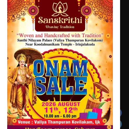
എം.ജി. യൂണിവേഴ്‌സിറ്റിയിൽ നിന്ന്
ഇംഗ്ളീഷ് സാഹിത്യത്തിൽ
ഡോക്ടറേറ്റ് നേടിയ എൻ. ആര്യ
ട്യുണീഷ്യൻ ചിത്രം ” ദി വോയിസ്
ഓഫ് ഹിന്ദ് റജബ് ” ഇരിങ്ങാലക്കുട
ഫിലിം സൊസൈറ്റി ആഗസ്റ്റ് 7
വെള്ളിയാഴ്ച സ്‌ക്രീൻ ചെയ്യുന്നു
Get In Touch
Twitter
Facebook
LinkedIn
Instagram