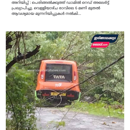
അറിയിപ്പ് : പെരിങ്ങൽക്കുത്ത് ഡാമിൽ റെഡ് അലേർട്ട്
പ്രഖ്യാപിച്ചു. വെള്ളിയാഴ്ച രാവിലെ 6 മണി മുതൽ
ആവശ്യമായ മുന്നറിയിപ്പുകൾ നൽകി…