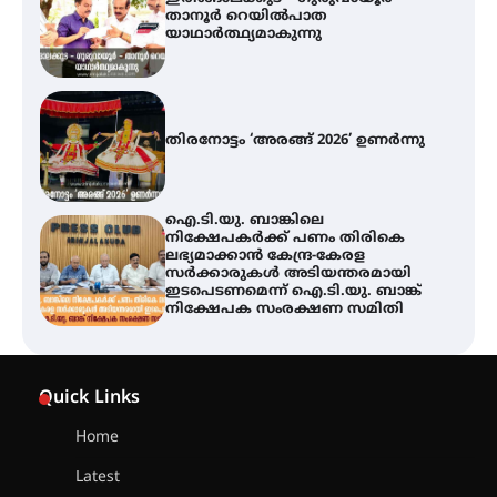
തിരനോട്ടം ‘അരങ്ങ് 2026’ ഉണർന്നു
ഐ.ടി.യു. ബാങ്കിലെ
നിക്ഷേപകർക്ക് പണം തിരികെ
ലഭ്യമാക്കാൻ കേന്ദ്ര-കേരള
സർക്കാരുകൾ അടിയന്തരമായി
ഇടപെടണമെന്ന് ഐ.ടി.യു. ബാങ്ക്
നിക്ഷേപക സംരക്ഷണ സമിതി
യൂത്ത് കോൺഗ്രസ്‌ സ്ഥാപക ദിനം
– ഇരിങ്ങാലക്കുടയിൽ
ലഹരിവിരുദ്ധ പ്രതിജ്ഞയെടുത്ത്
യൂത്ത് കോൺഗ്രസ്
അരങ്ങ് 2026-ന്
സാംസ്കാരികപ്പൊലിമയോടെ
Quick Links
സമാപനം
Home
Latest