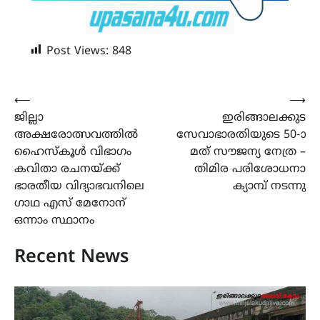
Post Views:
848
Post
⟵
⟶
ജില്ലാ
ഇരിങ്ങാലക്കുട
navigation
അക്ഷരോത്സവത്തിൽ
സേവാഭാരതിയുടെ 50-ാ
ഹൈസ്കൂൾ വിഭാഗം
മത് സൗജന്യ നേത്ര –
കവിതാ രചനയ്ക്ക്
തിമിര പരിശോധനാ
ഭാരതീയ വിദ്യാഭവനിലെ
ക്യാമ്പ് നടന്നു
ഗാഥ എസ് മേനോന്
ഒന്നാം സ്ഥാനം
Recent News