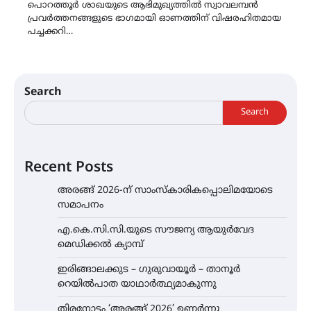
പൊറത്തൂർ ശാഖയുടെ ആഭിമുഖ്യത്തിൽ സ്വാവലമ്പൻ
പ്രവർത്തനങ്ങളുടെ ഭാഗമായി ഓണത്തിന് വിഷരഹിതമായ
പച്ചക്കറി…
Search
Search
Recent Posts
അരങ്ങ് 2026-ന് സാംസ്കാരികപ്പൊലിമയോടെ
സമാപനം
എ.കെ.സി.സി.യുടെ സൗജന്യ ആയുർവേദ
മെഡിക്കൽ ക്യാമ്പ്
ഇരിങ്ങാലക്കുട – ഗുരുവായൂർ – താനൂർ
റെയിൽപാത യാഥാർത്ഥ്യമാകുന്നു
തിരനോട്ടം ‘അരങ്ങ് 2026’ ഉണർന്നു