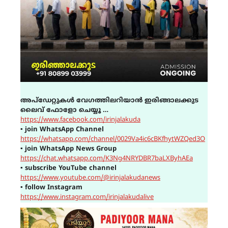
അപ്ഡേറ്റുകൾ വേഗത്തിലറിയാൻ ഇരിങ്ങാലക്കുട
ലൈവ് ഫോളോ ചെയ്യൂ …
https://www.facebook.com/irinjalakuda
▪
join WhatsApp Channel
https://whatsapp.com/channel/0029Va4ic6cBKfhytWZQed3O
▪
join WhatsApp News Group
https://chat.whatsapp.com/K3Ng4NRYDBR7baLXByhAEa
▪
subscribe YouTube channel
https://www.youtube.com/@irinjalakudanews
▪
follow Instagram
https://www.instagram.com/irinjalakudalive