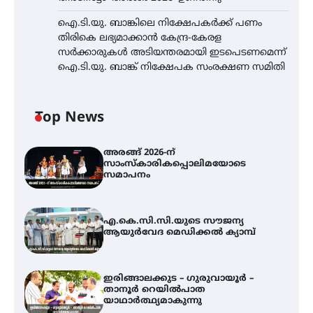
ഐ.ടി.യു. ബാങ്കിലെ നിക്ഷേപകർക്ക് പണം
തിരികെ ലഭ്യമാക്കാൻ കേന്ദ്ര-കേരള
സർക്കാരുകൾ അടിയന്തരമായി ഇടപെടണമെന്ന്
ഐ.ടി.യു. ബാങ്ക് നിക്ഷേപക സംരക്ഷണ സമിതി
Top News
അരങ്ങ് 2026-ന്
സാംസ്കാരികപ്പൊലിമയോടെ
സമാപനം
എ.കെ.സി.സി.യുടെ സൗജന്യ
ആയുർവേദ മെഡിക്കൽ ക്യാമ്പ്
ഇരിങ്ങാലക്കുട – ഗുരുവായൂർ –
താനൂർ റെയിൽപാത
യാഥാർത്ഥ്യമാകുന്നു