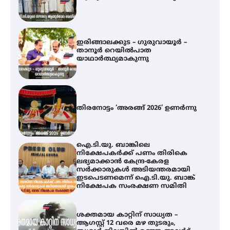
യാഥാർത്ഥ്യമാകുന്നു
തിരനോട്ടം ‘അരങ്ങ് 2026’ ഉണർന്നു
ഐ.ടി.യു. ബാങ്കിലെ
നിക്ഷേപകർക്ക് പണം തിരികെ
ലഭ്യമാക്കാൻ കേന്ദ്ര-കേരള
സർക്കാരുകൾ അടിയന്തരമായി
ഇടപെടണമെന്ന് ഐ.ടി.യു. ബാങ്ക്
നിക്ഷേപക സംരക്ഷണ സമിതി
ശക്തമായ കാറ്റിന് സാധ്യത –
ആഗസ്റ്റ് 12 വരെ മഴ തുടരും,
തൃശൂർ ജില്ലയിൽ മഞ്ഞ അലർട്ട്
അരങ്ങ് 2026-ന്
സാംസ്കാരികപ്പൊലിമയോടെ