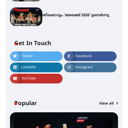
തിരനോട്ടം ‘അരങ്ങ് 2026’ ഉണർന്നു
എ.കെ.സി.സി.യുടെ സൗജന്യ
ആയുർവേദ മെഡിക്കൽ ക്യാമ്പ്
Get In Touch
ഇരിങ്ങാലക്കുട – ഗുരുവായൂർ –
Twitter
Facebook
താനൂർ റെയിൽപാത
യാഥാർത്ഥ്യമാകുന്നു
LinkedIn
Instagram
YouTube
തിരനോട്ടം ‘അരങ്ങ് 2026’ ഉണർന്നു
Popular
View all
ഐ.ടി.യു. ബാങ്കിലെ
നിക്ഷേപകർക്ക് പണം തിരികെ
ലഭ്യമാക്കാൻ കേന്ദ്ര-കേരള
സർക്കാരുകൾ അടിയന്തരമായി