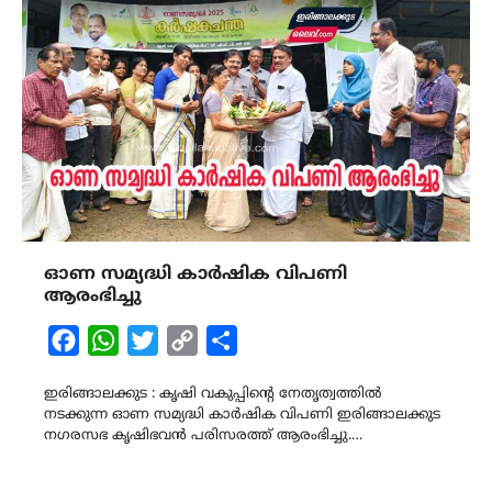
ഓണ സമ്യദ്ധി കാർഷിക വിപണി
ആരംഭിച്ചു
Facebook
WhatsApp
Twitter
Copy
Share
Link
ഇരിങ്ങാലക്കുട : കൃഷി വകുപ്പിൻ്റെ നേതൃത്വത്തിൽ
നടക്കുന്ന ഓണ സമ്യദ്ധി കാർഷിക വിപണി ഇരിങ്ങാലക്കുട
നഗരസഭ കൃഷിഭവൻ പരിസരത്ത് ആരംഭിച്ചു.…