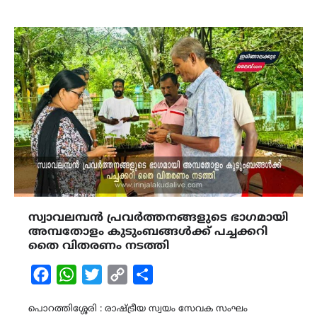
സ്വാവലമ്പൻ പ്രവർത്തനങ്ങളുടെ ഭാഗമായി
അമ്പതോളം കുടുംബങ്ങൾക്ക് പച്ചക്കറി
തൈ വിതരണം നടത്തി
Facebook
WhatsApp
Twitter
Copy
Share
Link
പൊറത്തിശ്ശേരി : രാഷ്ട്രീയ സ്വയം സേവക സംഘം