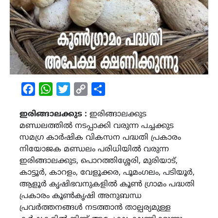
Facebook
WhatsApp
Twitter
Copy
Share
Link
ഇരിങ്ങാലക്കുട :
ഇരിങ്ങാലക്കുട
മണ്ഡലത്തിൽ നടപ്പാക്കി വരുന്ന പച്ചക്കുട
സമഗ്ര കാർഷിക വികസന പദ്ധതി പ്രകാരം
നിയോജക മണ്ഡലം പരിധിയിൽ വരുന്ന
ഇരിങ്ങാലക്കുട, പൊറത്തിശ്ശേരി, മുരിയാട്,
കാട്ടൂർ, കാറളം, വേളൂക്കര, പൂമംഗലം, പടിയൂർ,
ആളൂർ കൃഷിഭവനുകളിൽ കൂൺ ഗ്രാമം പദ്ധതി
പ്രകാരം കൂൺകൃഷി അനുബന്ധ
പ്രവർത്തനങ്ങൾ നടത്താൻ താല്പര്യമുള്ള