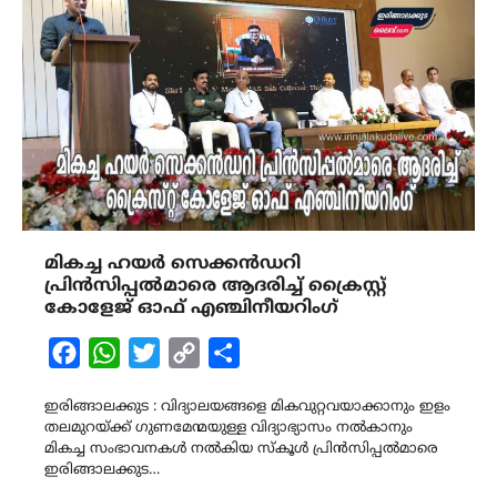
മികച്ച ഹയർ സെക്കൻഡറി
പ്രിൻസിപ്പൽമാരെ ആദരിച്ച് ക്രൈസ്റ്റ്
കോളേജ് ഓഫ് എഞ്ചിനീയറിംഗ്
Facebook
WhatsApp
Twitter
Copy
Share
Link
ഇരിങ്ങാലക്കുട : വിദ്യാലയങ്ങളെ മികവുറ്റവയാക്കാനും ഇളം
തലമുറയ്ക്ക് ഗുണമേന്മയുള്ള വിദ്യാഭ്യാസം നൽകാനും
മികച്ച സംഭാവനകൾ നൽകിയ സ്കൂൾ പ്രിൻസിപ്പൽമാരെ
ഇരിങ്ങാലക്കുട…