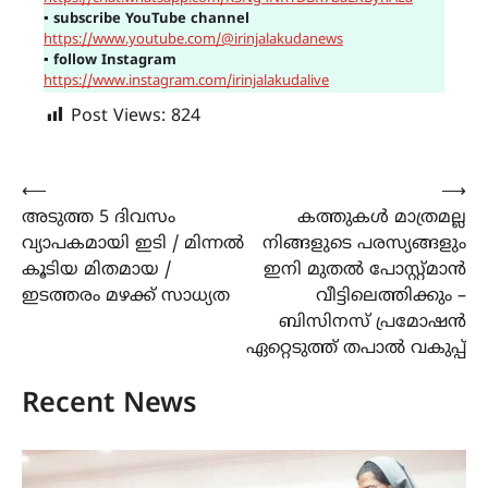
▪
subscribe YouTube channel
https://www.youtube.com/@irinjalakudanews
▪
follow Instagram
https://www.instagram.com/irinjalakudalive
Post Views:
824
Post
⟵
⟶
അടുത്ത 5 ദിവസം
കത്തുകൾ മാത്രമല്ല
navigation
വ്യാപകമായി ഇടി / മിന്നൽ
നിങ്ങളുടെ പരസ്യങ്ങളും
കൂടിയ മിതമായ /
ഇനി മുതൽ പോസ്റ്റ്മാൻ
ഇടത്തരം മഴക്ക് സാധ്യത
വീട്ടിലെത്തിക്കും –
ബിസിനസ് പ്രമോഷൻ
ഏറ്റെടുത്ത് തപാൽ വകുപ്പ്
Recent News