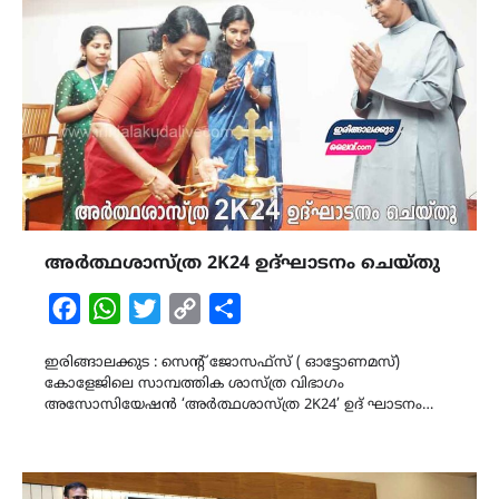
അർത്ഥശാസ്ത്ര 2K24 ഉദ്ഘാടനം ചെയ്തു
Facebook
WhatsApp
Twitter
Copy
Share
Link
ഇരിങ്ങാലക്കുട : സെന്റ് ജോസഫ്സ് ( ഓട്ടോണമസ്)
കോളേജിലെ സാമ്പത്തിക ശാസ്ത്ര വിഭാഗം
അസോസിയേഷൻ ‘അർത്ഥശാസ്ത്ര 2K24’ ഉദ് ഘാടനം…