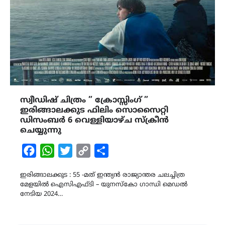
സ്വീഡിഷ് ചിത്രം ” ക്രോസ്സിംഗ് ”
ഇരിങ്ങാലക്കുട ഫിലിം സൊസൈറ്റി
ഡിസംബർ 6 വെള്ളിയാഴ്ച സ്ക്രീൻ
ചെയ്യുന്നു
Facebook
WhatsApp
Twitter
Copy
Share
Link
ഇരിങ്ങാലക്കുട : 55 -മത് ഇന്ത്യൻ രാജ്യാന്തര ചലച്ചിത്ര
മേളയിൽ ഐസിഎഫ്ടി – യുനസ്കോ ഗാന്ധി മെഡൽ
നേടിയ 2024…