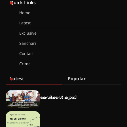
കോമേഴ്‌സ് അസോസിയേഷന്
Quick Links
തുടക്കമായി
Home
Latest
കോമേഴ്സ് എക്സ്പോയുമായി
എസ് എൻ ഹയർ സെക്കൻഡറി
Exclusive
വിദ്യാർത്ഥികൾ
Sanchari
Contact
സർഗ്ഗസാഹിതി- കവിതാസംഗമം
Crime
2026 കവിതാ ചർച്ച കാട്ടൂർ, ടി. കെ.
ബാലൻ ഹാളിൽ 16ന്
Latest
Popular
ഇടത്തരം മഴയ്ക്കും കാറ്റിനും
സാധ്യത ഇരിങ്ങാലക്കുടയിൽ 4.4
മെഡിക്കൽ ക്യാമ്പ്
മില്ലി മീറ്റർ മഴ ലഭിച്ചു
ഐ.ഐ.ടി മദ്രാസ്സിൽ നിന്നും
ഡോക്ടറേറ്റ് – ഇരിങ്ങാലക്കുട