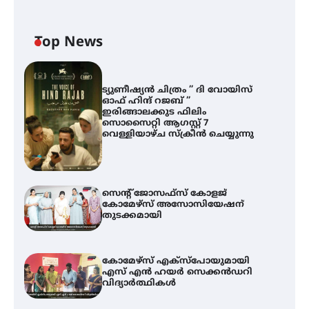
Top News
ട്യുണീഷ്യൻ ചിത്രം ” ദി വോയിസ്
ഓഫ് ഹിന്ദ് റജബ് ”
ഇരിങ്ങാലക്കുട ഫിലിം
സൊസൈറ്റി ആഗസ്റ്റ് 7
വെള്ളിയാഴ്ച സ്‌ക്രീൻ ചെയ്യുന്നു
സെന്റ് ജോസഫ്സ് കോളജ്
കോമേഴ്‌സ് അസോസിയേഷന്
തുടക്കമായി
കോമേഴ്സ് എക്സ്പോയുമായി
എസ് എൻ ഹയർ സെക്കൻഡറി
വിദ്യാർത്ഥികൾ