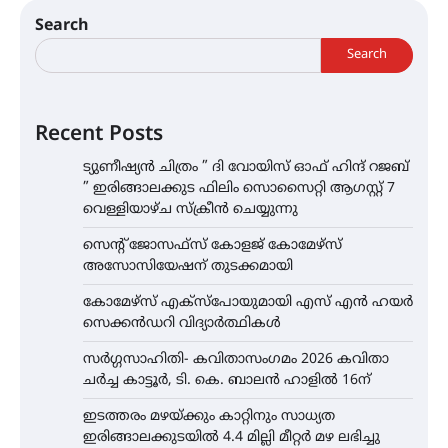
Search
Search
Recent Posts
ട്യുണീഷ്യൻ ചിത്രം ” ദി വോയിസ് ഓഫ് ഹിന്ദ് റജബ്
” ഇരിങ്ങാലക്കുട ഫിലിം സൊസൈറ്റി ആഗസ്റ്റ് 7
വെള്ളിയാഴ്ച സ്‌ക്രീൻ ചെയ്യുന്നു
സെന്റ് ജോസഫ്സ് കോളജ് കോമേഴ്‌സ്
അസോസിയേഷന് തുടക്കമായി
കോമേഴ്സ് എക്സ്പോയുമായി എസ് എൻ ഹയർ
സെക്കൻഡറി വിദ്യാർത്ഥികൾ
സർഗ്ഗസാഹിതി- കവിതാസംഗമം 2026 കവിതാ
ചർച്ച കാട്ടൂർ, ടി. കെ. ബാലൻ ഹാളിൽ 16ന്
ഇടത്തരം മഴയ്ക്കും കാറ്റിനും സാധ്യത
ഇരിങ്ങാലക്കുടയിൽ 4.4 മില്ലി മീറ്റർ മഴ ലഭിച്ചു