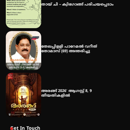
സ്വദേശി ആതിര എം കെ യുടെ
തായ് ചി – ക്വിഗോങ്ങ് പരിചയപ്പെടാം
നേട്ടം പ്രതിസന്ധികളോട് പൊരുതി
തേലപ്പിളളി പാറേമൽ വറീത്
തോമാസ് (69) അന്തരിച്ചു
അരങ്ങ് 2026′ ആഗസ്റ്റ് 8, 9
തീയതികളിൽ
Get In Touch