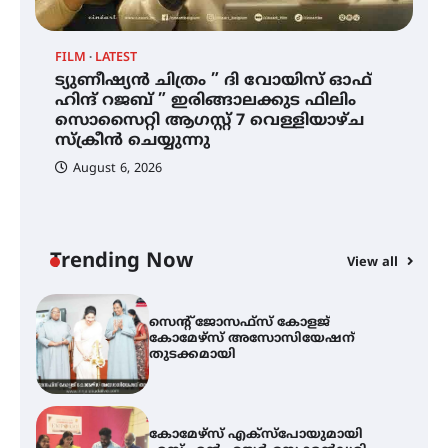
സ്വദേശി ആതിര എം കെ യുടെ
നേട്ടം പ്രതിസന്ധികളോട് പൊരുതി
FILM
LATEST
ട്യുണീഷ്യൻ ചിത്രം ” ദി വോയിസ് ഓഫ്
ട്യുണീഷ്യൻ ചിത്രം ” ദി വോയിസ്
ഹിന്ദ് റജബ് ” ഇരിങ്ങാലക്കുട ഫിലിം
ഓഫ് ഹിന്ദ് റജബ് ” ഇരിങ്ങാലക്കുട
സൊസൈറ്റി ആഗസ്റ്റ് 7 വെള്ളിയാഴ്ച
ഫിലിം സൊസൈറ്റി ആഗസ്റ്റ് 7
വെള്ളിയാഴ്ച സ്‌ക്രീൻ ചെയ്യുന്നു
സ്‌ക്രീൻ ചെയ്യുന്നു
August 6, 2026
സെന്റ് ജോസഫ്സ് കോളജ്
കോമേഴ്‌സ് അസോസിയേഷന്
തുടക്കമായി
Trending Now
View all
കോമേഴ്സ് എക്സ്പോയുമായി
എസ് എൻ ഹയർ സെക്കൻഡറി
വിദ്യാർത്ഥികൾ
സർഗ്ഗസാഹിതി- കവിതാസംഗമം