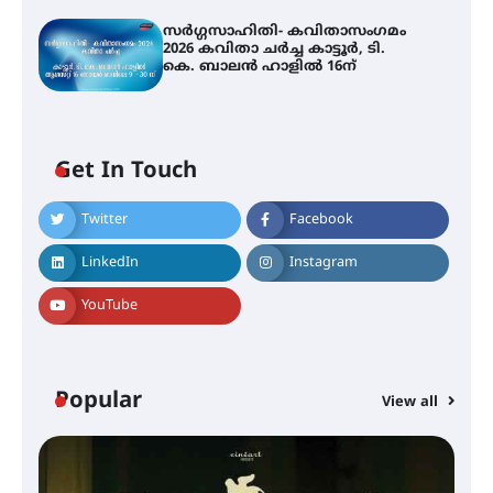
സർഗ്ഗസാഹിതി- കവിതാസംഗമം
2026 കവിതാ ചർച്ച കാട്ടൂർ, ടി.
കെ. ബാലൻ ഹാളിൽ 16ന്
Get In Touch
Twitter
Facebook
LinkedIn
Instagram
YouTube
Popular
View all
സെന്റ് ജോസഫ്സ് കോളജ്