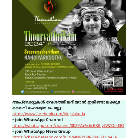
അപ്ഡേറ്റുകൾ വേഗത്തിലറിയാൻ ഇരിങ്ങാലക്കുട
ലൈവ് ഫോളോ ചെയ്യൂ …
https://www.facebook.com/irinjalakuda
▪
join WhatsApp Channel
https://whatsapp.com/channel/0029Va4ic6cBKfhytWZQed3O
▪
join WhatsApp News Group
https://chat.whatsapp.com/K3Ng4NRYDBR7baLXByhAEa