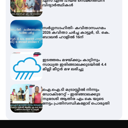
2026 കവിതാ ചർച്ച കാട്ടൂർ, ടി. കെ.
ബാലൻ ഹാളിൽ 16ന്
ഇടത്തരം മഴയ്ക്കും കാറ്റിനും
സാധ്യത ഇരിങ്ങാലക്കുടയിൽ 4.4
മില്ലി മീറ്റർ മഴ ലഭിച്ചു
ഐ.ഐ.ടി മദ്രാസ്സിൽ നിന്നും
ഡോക്ടറേറ്റ് – ഇരിങ്ങാലക്കുട
സ്വദേശി ആതിര എം കെ യുടെ
നേട്ടം പ്രതിസന്ധികളോട് പൊരുതി
ട്യുണീഷ്യൻ ചിത്രം ” ദി വോയിസ്
ഓഫ് ഹിന്ദ് റജബ് ” ഇരിങ്ങാലക്കുട
ഫിലിം സൊസൈറ്റി ആഗസ്റ്റ് 7
വെള്ളിയാഴ്ച സ്‌ക്രീൻ ചെയ്യുന്നു
സെന്റ് ജോസഫ്സ് കോളജ്