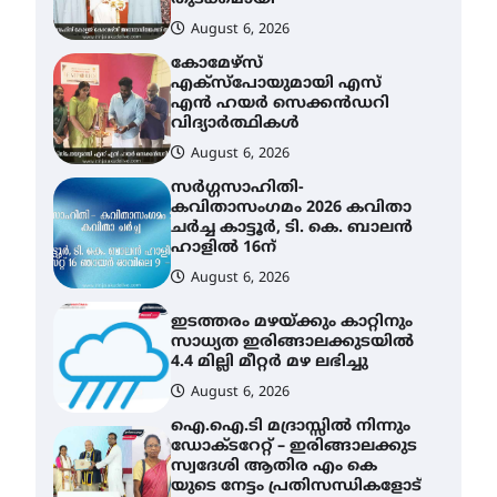
കോമേഴ്സ്
എക്സ്പോയുമായി എസ്
എൻ ഹയർ സെക്കൻഡറി
വിദ്യാർത്ഥികൾ
August 6, 2026
സർഗ്ഗസാഹിതി-
കവിതാസംഗമം 2026 കവിതാ
ചർച്ച കാട്ടൂർ, ടി. കെ. ബാലൻ
ഹാളിൽ 16ന്
August 6, 2026
ഇടത്തരം മഴയ്ക്കും കാറ്റിനും
സാധ്യത ഇരിങ്ങാലക്കുടയിൽ
4.4 മില്ലി മീറ്റർ മഴ ലഭിച്ചു
August 6, 2026
ഐ.ഐ.ടി മദ്രാസ്സിൽ നിന്നും
ഡോക്ടറേറ്റ് – ഇരിങ്ങാലക്കുട
സ്വദേശി ആതിര എം കെ
യുടെ നേട്ടം പ്രതിസന്ധികളോട്
പൊരുതി
August 5, 2026
ട്യുണീഷ്യൻ ചിത്രം ” ദി