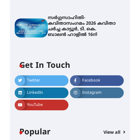
സർഗ്ഗസാഹിതി-
കവിതാസംഗമം 2026 കവിതാ
ചർച്ച കാട്ടൂർ, ടി. കെ.
ബാലൻ ഹാളിൽ 16ന്
Get In Touch
Twitter
Facebook
LinkedIn
Instagram
YouTube
Popular
View all