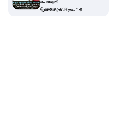
വോയിസ് ഓഫ് ഹിന്ദ് റജബ് ”
ഇരിങ്ങാലക്കുട ഫിലിം
സൊസൈറ്റി ആഗസ്റ്റ് 7
വെള്ളിയാഴ്ച സ്‌ക്രീൻ
ചെയ്യുന്നു
August 6, 2026
സെന്റ് ജോസഫ്സ് കോളജ്
കോമേഴ്‌സ്
അസോസിയേഷന്
തുടക്കമായി
August 6, 2026
കോമേഴ്സ്
എക്സ്പോയുമായി എസ്
എൻ ഹയർ സെക്കൻഡറി
വിദ്യാർത്ഥികൾ
August 6, 2026
സർഗ്ഗസാഹിതി-
കവിതാസംഗമം 2026 കവിതാ
ചർച്ച കാട്ടൂർ, ടി. കെ. ബാലൻ
ഹാളിൽ 16ന്
August 6, 2026