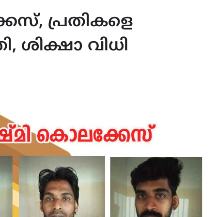
കേസ്, പ്രതികളെ
തി, ശിക്ഷാ വിധി