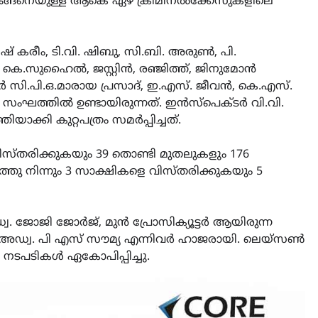
നിങ്ങനെയുള്ള ആകെ ഏഴ് ക്രിമിനൽക്കേസുകളിലെ
കരീം, ടി.വി. ഷിബു, സി.ബി. അരുൺ, പി.
 കെ.സുഹൈൽ, ജസ്റ്റിൻ, രഞ്ജിത്ത്, ജിനുമോൻ
 സി.പി.ഒ.മാരായ പ്രസാദ്, ഇ.എസ്. ജീവൻ, കെ.എസ്.
ംഘത്തിൽ ഉണ്ടായിരുന്നത്. ഇൻസ്പെക്ടർ വി.വി.
കി കുറ്റപത്രം സമർപ്പിച്ചത്.
വിസ്തരിക്കുകയും 39 തൊണ്ടി മുതലുകളും 176
LATEST
LITERATURE
ത്തു നിന്നും 3 സാക്ഷികളെ വിസ്തരിക്കുകയും 5
സർഗ്ഗസാഹിതി-
കവിതാസംഗമം 2026 കവിത
ചർച്ച കാട്ടൂർ, ടി. കെ. ബാല
ഡ്വ. ജോജി ജോർജ്, മുൻ പ്രോസിക്യൂട്ടർ ആയിരുന്ന
ഹാളിൽ 16ന്
ഡ്വ. പി എസ് സൗമ്യ എന്നിവർ ഹാജരായി. ലെയ്‌സൺ
നടപടികൾ ഏകോപിപ്പിച്ചു.
August 6, 2026