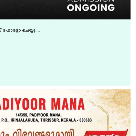
് ഫോളോ ചെയ്യൂ …