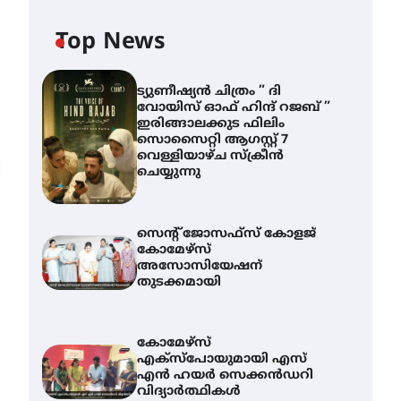
Top News
ട്യുണീഷ്യൻ ചിത്രം ” ദി
വോയിസ് ഓഫ് ഹിന്ദ് റജബ് ”
ഇരിങ്ങാലക്കുട ഫിലിം
സൊസൈറ്റി ആഗസ്റ്റ് 7
വെള്ളിയാഴ്ച സ്‌ക്രീൻ
ചെയ്യുന്നു
സെന്റ് ജോസഫ്സ് കോളജ്
കോമേഴ്‌സ്
അസോസിയേഷന്
തുടക്കമായി
കോമേഴ്സ്
എക്സ്പോയുമായി എസ്
എൻ ഹയർ സെക്കൻഡറി
വിദ്യാർത്ഥികൾ