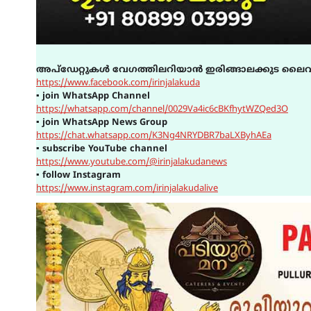
അപ്ഡേറ്റുകൾ വേഗത്തിലറിയാൻ ഇരിങ്ങാലക്കുട ലൈവ
https://www.facebook.com/irinjalakuda
▪
join WhatsApp Channel
https://whatsapp.com/channel/0029Va4ic6cBKfhytWZQed3O
▪
join WhatsApp News Group
https://chat.whatsapp.com/K3Ng4NRYDBR7baLXByhAEa
▪
subscribe YouTube channel
https://www.youtube.com/@irinjalakudanews
▪
follow Instagram
https://www.instagram.com/irinjalakudalive