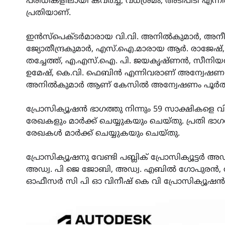
പരിധികളിലായി കവർച്ച, വധശ്രമം, അടിപിടി എന്
പ്രതിയാണ്.
ഇൻസ്പെക്ടർമാരായ വി.വി. അനിൽകുമാർ, അനീഷ് 
ജ്യോതീന്ദ്രകുമാർ, എസ്.ഐ.മാരായ ആർ. രാജേഷ്,
തച്ചേത്ത്, എ.എസ്.ഐ. പി. ജയകൃഷ്ണ‌ൻ, സീനിയർ
ഉമേഷ്, കെ.വി. ഫെബിൻ എന്നിവരാണ് അന്വേഷണ സ
അനിൽകുമാർ ആണ് കേസിൽ അന്വേഷണം പൂർത്തിയാക്
പ്രോസിക്യൂഷൻ ഭാഗത്തു നിന്നും 59 സാക്ഷികളെ 
രേഖകളും മാർക്ക് ചെയ്യുകയും ചെയ്തു. പ്രതി ഭാഗ
രേഖകൾ മാർക്ക് ചെയ്യുകയും ചെയ്തു.
പ്രോസിക്യൂഷനു വേണ്ടി പബ്ലിക് പ്രോസിക്യൂട്ടർ അ
അഡ്വ. പി ജെ ജോബി, അഡ്വ. എബിൽ ഗോപുരൻ, അ
ഓഫീസർ സി പി ഓ വിനീഷ് കെ വി പ്രോസിക്യൂഷൻ 