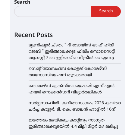
Search
Search
Recent Posts
ട്യുണീഷ്യൻ ചിത്രം ” ദി വോയിസ് ഓഫ് ഹിന്ദ്
റജബ് ” ഇരിങ്ങാലക്കുട ഫിലിം സൊസൈറ്റി
ആഗസ്റ്റ് 7 വെള്ളിയാഴ്ച സ്‌ക്രീൻ ചെയ്യുന്നു
സെന്റ് ജോസഫ്സ് കോളജ് കോമേഴ്‌സ്
അസോസിയേഷന് തുടക്കമായി
കോമേഴ്സ് എക്സ്പോയുമായി എസ് എൻ
ഹയർ സെക്കൻഡറി വിദ്യാർത്ഥികൾ
സർഗ്ഗസാഹിതി- കവിതാസംഗമം 2026 കവിതാ
ചർച്ച കാട്ടൂർ, ടി. കെ. ബാലൻ ഹാളിൽ 16ന്
ഇടത്തരം മഴയ്ക്കും കാറ്റിനും സാധ്യത
ഇരിങ്ങാലക്കുടയിൽ 4.4 മില്ലി മീറ്റർ മഴ ലഭിച്ചു