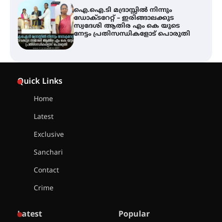
ട്യുണീഷ്യൻ ചിത്രം ” ദി വോയിസ്
ഓഫ് ഹിന്ദ് റജബ് ” ഇരിങ്ങാലക്കുട
ഫിലിം സൊസൈറ്റി ആഗസ്റ്റ് 7
വെള്ളിയാഴ്ച സ്‌ക്രീൻ ചെയ്യുന്നു
സെന്റ് ജോസഫ്സ് കോളജ്
കോമേഴ്‌സ് അസോസിയേഷന്
Quick Links
തുടക്കമായി
Home
Latest
കോമേഴ്സ് എക്സ്പോയുമായി
എസ് എൻ ഹയർ സെക്കൻഡറി
Exclusive
വിദ്യാർത്ഥികൾ
Sanchari
Contact
സർഗ്ഗസാഹിതി- കവിതാസംഗമം
Crime
2026 കവിതാ ചർച്ച കാട്ടൂർ, ടി. കെ.
ബാലൻ ഹാളിൽ 16ന്
Latest
Popular