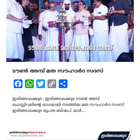
ടൗൺ അമ്പ് മത സൗഹാർദ സദസ്
Facebook
WhatsApp
Twitter
Copy
Share
Link
ഇരിങ്ങാലക്കുട : ഇരിങ്ങാലക്കുട ടൗൺ അമ്പ്
ഫെസ്റ്റിവലിന്റെ ഭാഗമായി നടത്തിയ മത സൗഹാർദ സദസ്
ഇരിങ്ങാലക്കുട രൂപത ബിഷപ്. മാർ.…