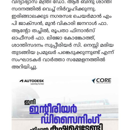
വിദ്യാഭ്യാസ മന്ത്രി ഡോ. ആർ ബിന്ദു ശാന്തി
സദനത്തിൽ വെച്ച് നിർവ്വഹിക്കുന്നു.
ഇരിങ്ങാലക്കുട നഗരസഭ ചെയർമാൻ എം
പി ജാക്സൻ, മുൻ വികാരി ജനറാൾ ഫാ.
ആൻ്റോ തച്ചിൽ, രൂപതാ ഫിനാൻസ്
ഓഫീസർ ഫാ. ലിജോ കോങ്കോത്ത്,
ശാന്തിസദനം സുപ്പീരിയർ സി. നെസ്സി മരിയ
തുടങ്ങിയ പ്രമുഖർ പങ്കെടുക്കുന്നുണ്ട് എന്ന്
സംഘാടകർ വാർത്താ സമ്മേളനത്തിൽ
അറിയിച്ചു.