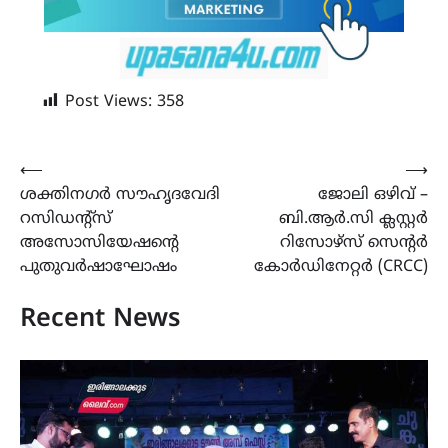
Post Views:
358
Post
⟵
⟶
ശക്തിനഗർ സൗഹൃദവേദി
ജോലി ഒഴിവ് –
navigation
റസിഡൻ്റ്സ്
ബി.ആർ.സി ക്ലസ്റ്റർ
അസോസിയേഷൻ്റെ
റിസോഴ്സ് സെന്റർ
പുതുവർഷാഘോഷം
കോർഡിനേറ്റർ (CRCC)
Recent News