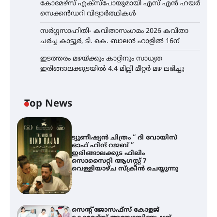
കോമേഴ്സ് എക്സ്പോയുമായി എസ് എൻ ഹയർ
സെക്കൻഡറി വിദ്യാർത്ഥികൾ
സർഗ്ഗസാഹിതി- കവിതാസംഗമം 2026 കവിതാ
ചർച്ച കാട്ടൂർ, ടി. കെ. ബാലൻ ഹാളിൽ 16ന്
ഇടത്തരം മഴയ്ക്കും കാറ്റിനും സാധ്യത
ഇരിങ്ങാലക്കുടയിൽ 4.4 മില്ലി മീറ്റർ മഴ ലഭിച്ചു
Top News
ട്യുണീഷ്യൻ ചിത്രം ” ദി വോയിസ്
ഓഫ് ഹിന്ദ് റജബ് ”
ഇരിങ്ങാലക്കുട ഫിലിം
സൊസൈറ്റി ആഗസ്റ്റ് 7
വെള്ളിയാഴ്ച സ്‌ക്രീൻ ചെയ്യുന്നു
സെന്റ് ജോസഫ്സ് കോളജ്