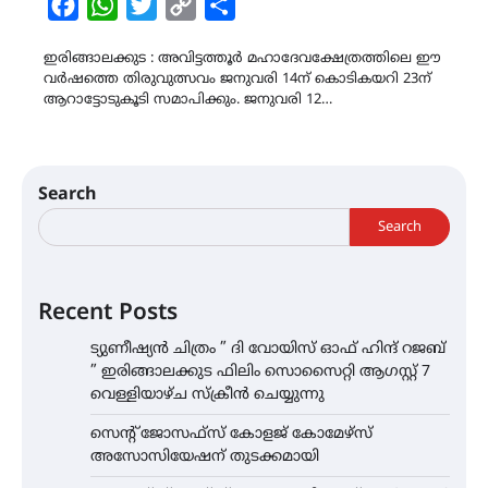
Facebook
WhatsApp
Twitter
Copy
Share
Link
ഇരിങ്ങാലക്കുട : അവിട്ടത്തൂർ മഹാദേവക്ഷേത്രത്തിലെ ഈ
വർഷത്തെ തിരുവുത്സവം ജനുവരി 14ന് കൊടികയറി 23ന്
ആറാട്ടോടുകൂടി സമാപിക്കും. ജനുവരി 12…
Search
Search
Recent Posts
ട്യുണീഷ്യൻ ചിത്രം ” ദി വോയിസ് ഓഫ് ഹിന്ദ് റജബ്
” ഇരിങ്ങാലക്കുട ഫിലിം സൊസൈറ്റി ആഗസ്റ്റ് 7
വെള്ളിയാഴ്ച സ്‌ക്രീൻ ചെയ്യുന്നു
സെന്റ് ജോസഫ്സ് കോളജ് കോമേഴ്‌സ്
അസോസിയേഷന് തുടക്കമായി