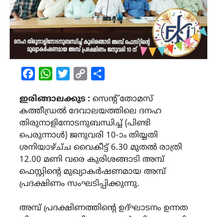
Facebook
WhatsApp
Twitter
Copy
Share
Link
ഇരിങ്ങാലക്കുട :
സെന്റ് തോമസ്
കത്തീഡ്രൽ ദേവാലയത്തിലെ ദനഹ
തിരുനാളിനോടനുബന്ധിച്ച് (പിണ്ടി
പെരുന്നാൾ) ജനുവരി 10-ാം തിയ്യതി
ശനിയാഴ്ച്‌ച വൈകീട്ട് 6.30 മുതൽ രാത്രി
12.00 മണി വരെ കുരിശങ്ങാടി അമ്പ്
ഫെസ്റ്റിൻ്റെ മുഖ്യാകർഷണമായ അമ്പ്
പ്രദക്ഷിണം സംഘടിപ്പിക്കുന്നു.
അമ്പ് പ്രദക്ഷിണത്തിന്റെ ഉദ്ഘാടനം ഉന്നത