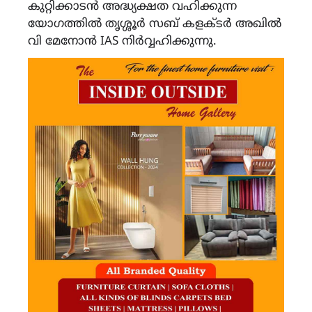
കുറ്റിക്കാടൻ അദ്ധ്യക്ഷത വഹിക്കുന്ന
യോഗത്തിൽ തൃശ്ശൂർ സബ് കളക്‌ടർ അഖിൽ
വി മേനോൻ IAS നിർവ്വഹിക്കുന്നു.