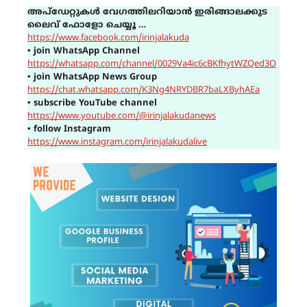
അപ്ഡേറ്റുകൾ വേഗത്തിലറിയാൻ ഇരിങ്ങാലക്കുട
ലൈവ് ഫോളോ ചെയ്യൂ …
https://www.facebook.com/irinjalakuda
▪
join WhatsApp Channel
https://whatsapp.com/channel/0029Va4ic6cBKfhytWZQed3O
▪
join WhatsApp News Group
https://chat.whatsapp.com/K3Ng4NRYDBR7baLXByhAEa
▪
subscribe YouTube channel
https://www.youtube.com/@irinjalakudanews
▪
follow Instagram
https://www.instagram.com/irinjalakudalive