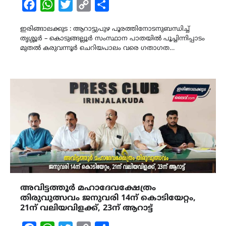
Facebook
WhatsApp
Twitter
Copy
Share
Link
ഇരിങ്ങാലക്കുട : ആറാട്ടുപുഴ പൂരത്തിനോടനുബന്ധിച്ച്
തൃശ്ശൂർ – കൊടുങ്ങല്ലൂർ സംസ്ഥാന പാതയിൽ പൂച്ചിന്നിപ്പാടം
മുതൽ കരുവന്നൂർ ചെറിയപാലം വരെ ഗതാഗത…
അവിട്ടത്തൂർ മഹാദേവക്ഷേത്രം
തിരുവുത്സവം ജനുവരി 14ന് കൊടിയേറ്റം,
21ന് വലിയവിളക്ക്, 23ന് ആറാട്ട്