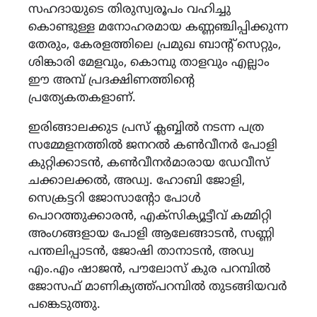
സഹദായുടെ തിരുസ്വരൂപം വഹിച്ചു
കൊണ്ടുള്ള മനോഹരമായ കണ്ണഞ്ചിപ്പിക്കുന്ന
തേരും, കേരളത്തിലെ പ്രമുഖ ബാൻ്റ് സെറ്റും,
ശിങ്കാരി മേളവും, കൊമ്പു താളവും എല്ലാം
ഈ അമ്പ് പ്രദക്ഷിണത്തിൻ്റെ
പ്രത്യേകതകളാണ്.
ഇരിങ്ങാലക്കുട പ്രസ് ക്ലബ്ബിൽ നടന്ന പത്ര
സമ്മേളനത്തിൽ ജനറൽ കൺവീനർ പോളി
കുറ്റിക്കാടൻ, കൺവീനർമാരായ ഡേവീസ്
ചക്കാലക്കൽ, അഡ്വ. ഹോബി ജോളി,
സെക്രട്ടറി ജോസാന്റോ പോൾ
പൊറത്തുക്കാരൻ, എക്‌സിക്യൂട്ടീവ് കമ്മിറ്റി
അംഗങ്ങളായ പോളി ആലേങ്ങാടൻ, സണ്ണി
പന്തലിപ്പാടൻ, ജോഷി താനാടൻ, അഡ്വ
എം.എം ഷാജൻ, പൗലോസ് കുര പറമ്പിൽ
ജോസഫ് മാണിക്യത്ത്‌പറമ്പിൽ തുടങ്ങിയവർ
പങ്കെടുത്തു.