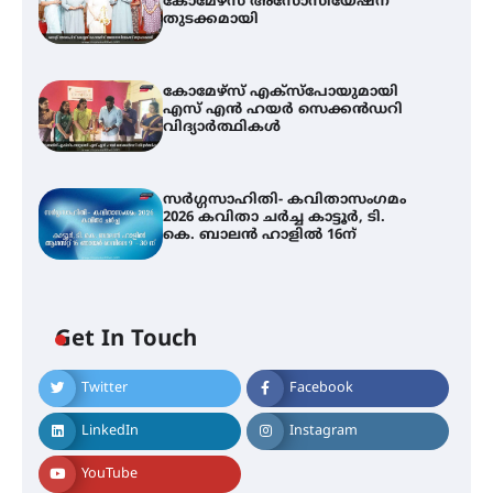
കോമേഴ്‌സ് അസോസിയേഷന്
തുടക്കമായി
കോമേഴ്സ് എക്സ്പോയുമായി
എസ് എൻ ഹയർ സെക്കൻഡറി
വിദ്യാർത്ഥികൾ
സർഗ്ഗസാഹിതി- കവിതാസംഗമം
2026 കവിതാ ചർച്ച കാട്ടൂർ, ടി.
കെ. ബാലൻ ഹാളിൽ 16ന്
Get In Touch
Twitter
Facebook
LinkedIn
Instagram
YouTube