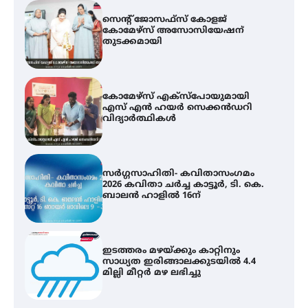
കോമേഴ്സ് എക്സ്പോയുമായി
എസ് എൻ ഹയർ സെക്കൻഡറി
വിദ്യാർത്ഥികൾ
സർഗ്ഗസാഹിതി- കവിതാസംഗമം
2026 കവിതാ ചർച്ച കാട്ടൂർ, ടി. കെ.
ബാലൻ ഹാളിൽ 16ന്
ഇടത്തരം മഴയ്ക്കും കാറ്റിനും
സാധ്യത ഇരിങ്ങാലക്കുടയിൽ 4.4
മില്ലി മീറ്റർ മഴ ലഭിച്ചു
ഐ.ഐ.ടി മദ്രാസ്സിൽ നിന്നും
ഡോക്ടറേറ്റ് – ഇരിങ്ങാലക്കുട
സ്വദേശി ആതിര എം കെ യുടെ
നേട്ടം പ്രതിസന്ധികളോട് പൊരുതി