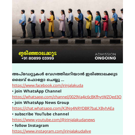
അപ്ഡേറ്റുകൾ വേഗത്തിലറിയാൻ ഇരിങ്ങാലക്കുട
ലൈവ് ഫോളോ ചെയ്യൂ …
https://www.facebook.com/irinjalakuda
▪
join WhatsApp Channel
https://whatsapp.com/channel/0029Va4ic6cBKfhytWZQed3O
▪
join WhatsApp News Group
https://chat.whatsapp.com/K3Ng4NRYDBR7baLXByhAEa
▪
subscribe YouTube channel
https://www.youtube.com/@irinjalakudanews
▪
follow Instagram
https://www.instagram.com/irinjalakudalive