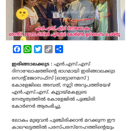
Facebook
WhatsApp
Twitter
Copy
Share
Link
ഇരിങ്ങാലക്കുട :
എൻ.എസ്.എസ്
ദിനാഘോഷത്തിൻ്റെ ഭാഗമായി ഇരിങ്ങാലക്കുട
സെൻ്റ്.ജോസഫ്സ് (ഓട്ടോണമസ് )
കോളേജിലെ അമ്പത്, നൂറ്റി അറുപത്തിയേഴ്
എൻ.എസ്.എസ്. കൂട്ടായ്മകളുടെ
നേതൃത്വത്തിൽ കോളേജിൽ പുഞ്ചിരി
കോർണർ ആരംഭിച്ചു.
ലോകം മുഴുവൻ പുഞ്ചിരിക്കാൻ മറക്കുന്ന ഈ
കാലഘട്ടത്തിൽ പരസ്പരസ്നേഹത്തിൻ്റെയും