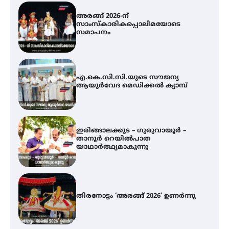
എ.കെ.സി.സി.യുടെ സൗജന്യ
ആയുർവേദ മെഡിക്കൽ ക്യാമ്പ്
ഇരിങ്ങാലക്കുട – ഗുരുവായൂർ –
താനൂർ റെയിൽപാത
യാഥാർത്ഥ്യമാകുന്നു
തിരനോട്ടം ‘അരങ്ങ് 2026’ ഉണർന്നു
ഐ.ടി.യു. ബാങ്കിലെ
നിക്ഷേപകർക്ക് പണം തിരികെ
ലഭ്യമാക്കാൻ കേന്ദ്ര-കേരള
സർക്കാരുകൾ അടിയന്തരമായി
ഇടപെടണമെന്ന് ഐ.ടി.യു. ബാങ്ക്
നിക്ഷേപക സംരക്ഷണ സമിതി