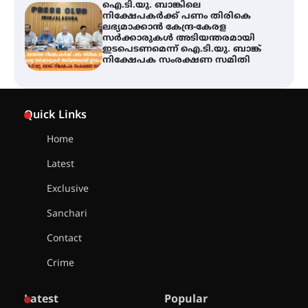
യൂത്ത് കോൺഗ്രസ്‌ സ്ഥാപക ദിനം
– ഇരിങ്ങാലക്കുടയിൽ
ലഹരിവിരുദ്ധ പ്രതിജ്ഞയെടുത്ത്
യൂത്ത് കോൺഗ്രസ്
അരങ്ങ് 2026-ന്
സാംസ്കാരികപ്പൊലിമയോടെ
Quick Links
സമാപനം
Home
Latest
എ.കെ.സി.സി.യുടെ സൗജന്യ
Exclusive
ആയുർവേദ മെഡിക്കൽ ക്യാമ്പ്
Sanchari
Contact
ഇരിങ്ങാലക്കുട – ഗുരുവായൂർ –
Crime
താനൂർ റെയിൽപാത
യാഥാർത്ഥ്യമാകുന്നു
Latest
Popular