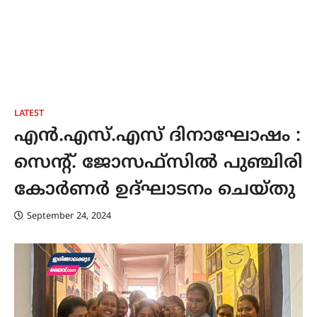
LATEST
എൻ.എസ്.എസ് ദിനാഘോഷം :
സെൻ്റ്. ജോസഫ്സിൽ പുഞ്ചിരി
കോർണർ ഉദ്ഘാടനം ചെയ്തു
September 24, 2024