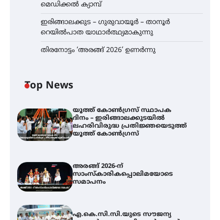
മെഡിക്കൽ ക്യാമ്പ്
ഇരിങ്ങാലക്കുട – ഗുരുവായൂർ – താനൂർ
റെയിൽപാത യാഥാർത്ഥ്യമാകുന്നു
തിരനോട്ടം ‘അരങ്ങ് 2026’ ഉണർന്നു
Top News
യൂത്ത് കോൺഗ്രസ്‌ സ്ഥാപക
ദിനം – ഇരിങ്ങാലക്കുടയിൽ
ലഹരിവിരുദ്ധ പ്രതിജ്ഞയെടുത്ത്
യൂത്ത് കോൺഗ്രസ്
അരങ്ങ് 2026-ന്
സാംസ്കാരികപ്പൊലിമയോടെ
സമാപനം
എ.കെ.സി.സി.യുടെ സൗജന്യ