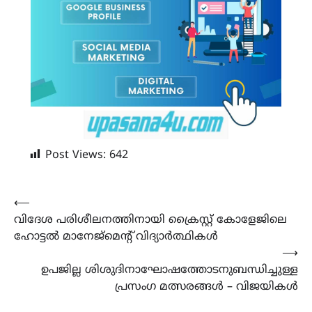
Post Views:
642
Post
⟵
വിദേശ പരിശീലനത്തിനായി ക്രൈസ്റ്റ് കോളേജിലെ
navigation
ഹോട്ടൽ മാനേജ്മെൻ്റ് വിദ്യാർത്ഥികൾ
⟶
ഉപജില്ല ശിശുദിനാഘോഷത്തോടനുബന്ധിച്ചുള്ള
പ്രസംഗ മത്സരങ്ങൾ – വിജയികൾ