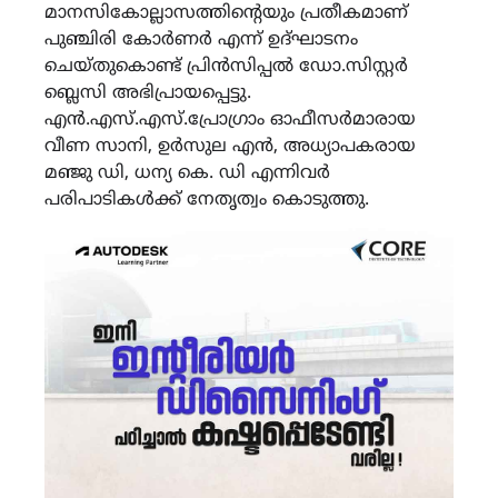
മാനസികോല്ലാസത്തിൻ്റെയും പ്രതീകമാണ്
പുഞ്ചിരി കോർണർ എന്ന് ഉദ്ഘാടനം
ചെയ്തുകൊണ്ട് പ്രിൻസിപ്പൽ ഡോ.സിസ്റ്റർ
ബ്ലെസി അഭിപ്രായപ്പെട്ടു.
എൻ.എസ്.എസ്.പ്രോഗ്രാം ഓഫീസർമാരായ
വീണ സാനി, ഉർസുല എൻ, അധ്യാപകരായ
മഞ്ജു ഡി, ധന്യ കെ. ഡി എന്നിവർ
പരിപാടികൾക്ക് നേതൃത്വം കൊടുത്തു.