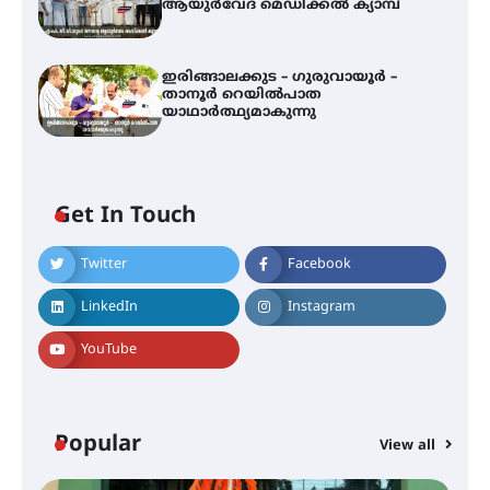
ആയുർവേദ മെഡിക്കൽ ക്യാമ്പ്
ഇരിങ്ങാലക്കുട – ഗുരുവായൂർ –
താനൂർ റെയിൽപാത
യാഥാർത്ഥ്യമാകുന്നു
അരങ്ങ് 2026-ന്
സാംസ്കാരികപ്പൊലിമയോടെ
സമാപനം
Get In Touch
Twitter
Facebook
എ.കെ.സി.സി.യുടെ സൗജന്യ
ആയുർവേദ മെഡിക്കൽ ക്യാമ്പ്
LinkedIn
Instagram
YouTube
ഇരിങ്ങാലക്കുട – ഗുരുവായൂർ –
താനൂർ റെയിൽപാത
യാഥാർത്ഥ്യമാകുന്നു
Popular
View all