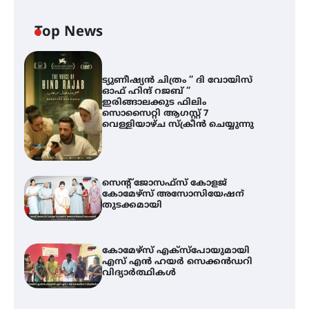
Top News
ട്യുണീഷ്യൻ ചിത്രം ” ദി വോയിസ്
ഓഫ് ഹിന്ദ് റജബ് ”
ഇരിങ്ങാലക്കുട ഫിലിം
സൊസൈറ്റി ആഗസ്റ്റ് 7
വെള്ളിയാഴ്ച സ്‌ക്രീൻ ചെയ്യുന്നു
സെന്റ് ജോസഫ്സ് കോളജ്
കോമേഴ്‌സ് അസോസിയേഷന്
തുടക്കമായി
കോമേഴ്സ് എക്സ്പോയുമായി
എസ് എൻ ഹയർ സെക്കൻഡറി
വിദ്യാർത്ഥികൾ