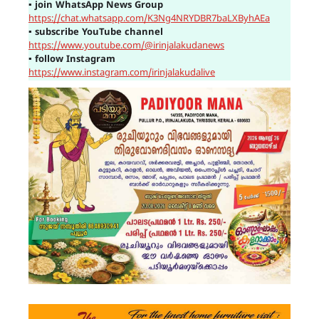
▪
join WhatsApp News Group
https://chat.whatsapp.com/K3Ng4NRYDBR7baLXByhAEa
▪
subscribe YouTube channel
https://www.youtube.com/@irinjalakudanews
▪
follow Instagram
https://www.instagram.com/irinjalakudalive