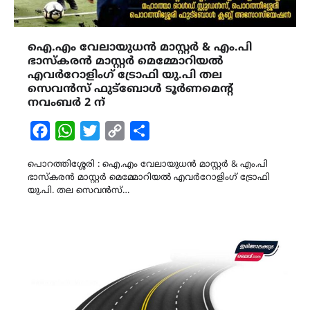
ഐ.എം വേലായുധൻ മാസ്റ്റർ & എം.പി
ഭാസ്‌ക‌രൻ മാസ്റ്റർ മെമ്മോറിയൽ
എവർറോളിംഗ് ട്രോഫി യു.പി തല
സെവൻസ് ഫുട്ബോൾ ടൂർണമെന്റ്
നവംബർ 2 ന്
Facebook
WhatsApp
Twitter
Copy
Share
Link
പൊറത്തിശ്ശേരി : ഐ.എം വേലായുധൻ മാസ്റ്റർ & എം.പി
ഭാസ്‌ക‌രൻ മാസ്റ്റർ മെമ്മോറിയൽ എവർറോളിംഗ് ട്രോഫി
യു.പി. തല സെവൻസ്…