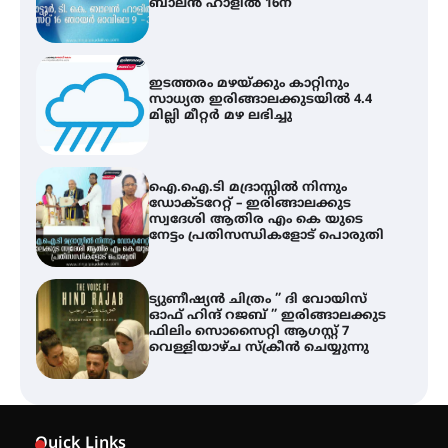
ബാലൻ ഹാളിൽ 16ന്
ഇടത്തരം മഴയ്ക്കും കാറ്റിനും
സാധ്യത ഇരിങ്ങാലക്കുടയിൽ 4.4
മില്ലി മീറ്റർ മഴ ലഭിച്ചു
ഐ.ഐ.ടി മദ്രാസ്സിൽ നിന്നും
ഡോക്ടറേറ്റ് – ഇരിങ്ങാലക്കുട
സ്വദേശി ആതിര എം കെ യുടെ
നേട്ടം പ്രതിസന്ധികളോട് പൊരുതി
ട്യുണീഷ്യൻ ചിത്രം ” ദി വോയിസ്
ഓഫ് ഹിന്ദ് റജബ് ” ഇരിങ്ങാലക്കുട
ഫിലിം സൊസൈറ്റി ആഗസ്റ്റ് 7
വെള്ളിയാഴ്ച സ്‌ക്രീൻ ചെയ്യുന്നു
സെന്റ് ജോസഫ്സ് കോളജ്
കോമേഴ്‌സ് അസോസിയേഷന്
Quick Links