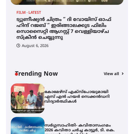
നേട്ടം പ്രതിസന്ധികളോട് പൊരുതി
FILM
LATEST
ട്യുണീഷ്യൻ ചിത്രം ” ദി വോയിസ് ഓഫ്
ട്യുണീഷ്യൻ ചിത്രം ” ദി വോയിസ്
ഹിന്ദ് റജബ് ” ഇരിങ്ങാലക്കുട ഫിലിം
ഓഫ് ഹിന്ദ് റജബ് ” ഇരിങ്ങാലക്കുട
സൊസൈറ്റി ആഗസ്റ്റ് 7 വെള്ളിയാഴ്ച
ഫിലിം സൊസൈറ്റി ആഗസ്റ്റ് 7
വെള്ളിയാഴ്ച സ്‌ക്രീൻ ചെയ്യുന്നു
സ്‌ക്രീൻ ചെയ്യുന്നു
August 6, 2026
സെന്റ് ജോസഫ്സ് കോളജ്
കോമേഴ്‌സ് അസോസിയേഷന്
തുടക്കമായി
Trending Now
View all
കോമേഴ്സ് എക്സ്പോയുമായി
എസ് എൻ ഹയർ സെക്കൻഡറി
വിദ്യാർത്ഥികൾ
സർഗ്ഗസാഹിതി- കവിതാസംഗമം
2026 കവിതാ ചർച്ച കാട്ടൂർ, ടി. കെ.