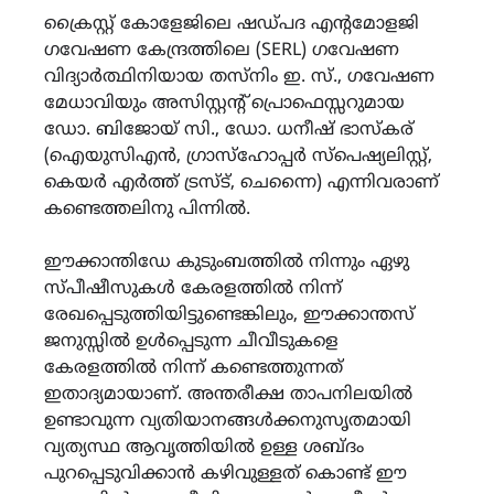
ക്രൈസ്റ്റ് കോളേജിലെ ഷഡ്‌പദ എന്റമോളജി
ഗവേഷണ കേന്ദ്രത്തിലെ (SERL) ഗവേഷണ
വിദ്യാർത്ഥിനിയായ തസ്നിം ഇ. സ്., ഗവേഷണ
മേധാവിയും അസിസ്റ്റന്റ് പ്രൊഫെസ്സറുമായ
ഡോ. ബിജോയ് സി., ഡോ. ധനീഷ് ഭാസ്കര്
(ഐയുസിഎന്‍, ഗ്രാസ്ഹോപ്പർ സ്പെഷ്യലിസ്റ്റ്,
കെയർ എർത്ത് ട്രസ്ട്, ചെന്നൈ) എന്നിവരാണ്
കണ്ടെത്തലിനു പിന്നിൽ.
ഈക്കാന്തിഡേ കുടുംബത്തിൽ നിന്നും ഏഴു
സ്പീഷീസുകൾ കേരളത്തിൽ നിന്ന്
രേഖപ്പെടുത്തിയിട്ടുണ്ടെങ്കിലും, ഈക്കാന്തസ്
ജനുസ്സിൽ ഉൾപ്പെടുന്ന ചീവീടുകളെ
കേരളത്തിൽ നിന്ന് കണ്ടെത്തുന്നത്
ഇതാദ്യമായാണ്. അന്തരീക്ഷ താപനിലയിൽ
ഉണ്ടാവുന്ന വ്യതിയാനങ്ങൾക്കനുസൃതമായി
വ്യത്യസ്ഥ ആവൃത്തിയിൽ ഉള്ള ശബ്ദം
പുറപ്പെടുവിക്കാൻ കഴിവുള്ളത് കൊണ്ട് ഈ