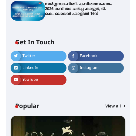
സർഗ്ഗസാഹിതി- കവിതാസംഗമം
2026 കവിതാ ചർച്ച കാട്ടൂർ, ടി.
കെ. ബാലൻ ഹാളിൽ 16ന്
Get In Touch
Twitter
Facebook
LinkedIn
Instagram
YouTube
Popular
View all
സെന്റ് ജോസഫ്സ് കോളജ്
കോമേഴ്‌സ് അസോസിയേഷന്