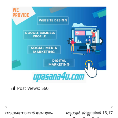
Post Views:
560
Post
⟵
⟶
വടക്കുന്നാഥൻ ക്ഷേത്രം
തൃശൂർ ജില്ലയിൽ 16,17
navigation