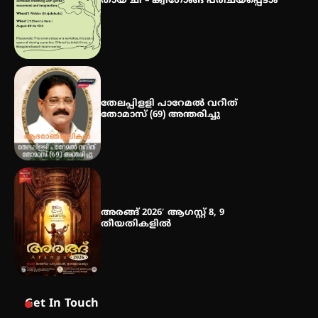
തായ് ചി – ക്വിഗോങ്ങ് പരിചയപ്പെടാം
നേട്ടം പ്രതിസന്ധികളോട് പൊരുതി
തേലപ്പിളളി പാറേമൽ വറീത്
തോമാസ് (69) അന്തരിച്ചു
അരങ്ങ് 2026′ ആഗസ്റ്റ് 8, 9
തീയതികളിൽ
Get In Touch