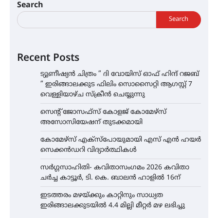
Search
Search
Recent Posts
ട്യുണീഷ്യൻ ചിത്രം ” ദി വോയിസ് ഓഫ് ഹിന്ദ് റജബ്
” ഇരിങ്ങാലക്കുട ഫിലിം സൊസൈറ്റി ആഗസ്റ്റ് 7
വെള്ളിയാഴ്ച സ്‌ക്രീൻ ചെയ്യുന്നു
സെന്റ് ജോസഫ്സ് കോളജ് കോമേഴ്‌സ്
അസോസിയേഷന് തുടക്കമായി
കോമേഴ്സ് എക്സ്പോയുമായി എസ് എൻ ഹയർ
സെക്കൻഡറി വിദ്യാർത്ഥികൾ
സർഗ്ഗസാഹിതി- കവിതാസംഗമം 2026 കവിതാ
ചർച്ച കാട്ടൂർ, ടി. കെ. ബാലൻ ഹാളിൽ 16ന്
ഇടത്തരം മഴയ്ക്കും കാറ്റിനും സാധ്യത
ഇരിങ്ങാലക്കുടയിൽ 4.4 മില്ലി മീറ്റർ മഴ ലഭിച്ചു