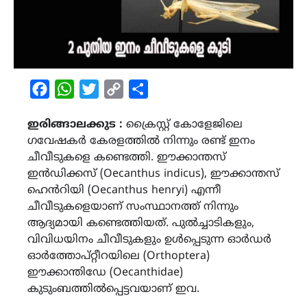
Facebook
WhatsApp
Twitter
Copy
Share
Link
ഇരിങ്ങാലക്കുട :
ക്രൈസ്റ്റ് കോളേജിലെ
ഗവേഷകർ കേരളത്തിൽ നിന്നും രണ്ട് ഇനം
ചീവീടുകളെ കണ്ടെത്തി. ഈക്കാന്തസ്
ഇൻഡിക്കസ് (Oecanthus indicus), ഈക്കാന്തസ്
ഹെൻറിയി (Oecanthus henryi) എന്നീ
ചീവീടുകളെയാണ് സംസ്ഥാനത്ത് നിന്നും
ആദ്യമായി കണ്ടെത്തിയത്. പുൽച്ചാടികളും,
വിവിധയിനം ചീവീടുകളും ഉൾപ്പെടുന്ന ഓർഡർ
ഓർത്തോപ്റ്റീറയിലെ (Orthoptera)
ഈക്കാന്തിഡേ (Oecanthidae)
കുടുംബത്തിൽപ്പെട്ടവയാണ് ഇവ.