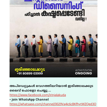
അപ്ഡേറ്റുകൾ വേഗത്തിലറിയാൻ ഇരിങ്ങാലക്കുട
ലൈവ് ഫോളോ ചെയ്യൂ …
https://www.facebook.com/irinjalakuda
▪
join WhatsApp Channel
https://whatsapp.com/channel/0029Va4ic6cBKfhytWZQed3O