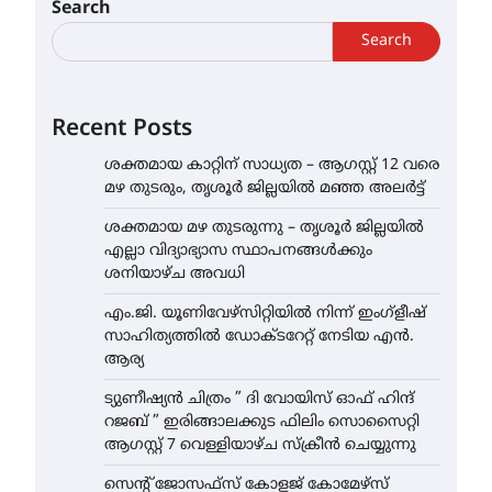
Search
Search
Recent Posts
ശക്തമായ കാറ്റിന് സാധ്യത – ആഗസ്റ്റ് 12 വരെ
മഴ തുടരും, തൃശൂർ ജില്ലയിൽ മഞ്ഞ അലർട്ട്
ശക്തമായ മഴ തുടരുന്നു – തൃശൂർ ജില്ലയിൽ
എല്ലാ വിദ്യാഭ്യാസ സ്ഥാപനങ്ങൾക്കും
ശനിയാഴ്ച അവധി
എം.ജി. യൂണിവേഴ്‌സിറ്റിയിൽ നിന്ന് ഇംഗ്ളീഷ്
സാഹിത്യത്തിൽ ഡോക്ടറേറ്റ് നേടിയ എൻ.
ആര്യ
ട്യുണീഷ്യൻ ചിത്രം ” ദി വോയിസ് ഓഫ് ഹിന്ദ്
റജബ് ” ഇരിങ്ങാലക്കുട ഫിലിം സൊസൈറ്റി
ആഗസ്റ്റ് 7 വെള്ളിയാഴ്ച സ്‌ക്രീൻ ചെയ്യുന്നു
സെന്റ് ജോസഫ്സ് കോളജ് കോമേഴ്‌സ്