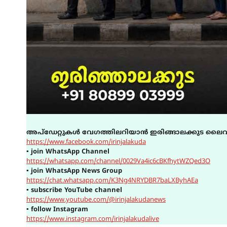
അപ്ഡേറ്റുകൾ വേഗത്തിലറിയാൻ ഇരിങ്ങാലക്കുട ലൈവ
https://www.facebook.com/irinjalakuda
▪
join WhatsApp Channel
https://whatsapp.com/channel/0029Va4ic6cBKfhytWZQed3O
▪
join WhatsApp News Group
https://chat.whatsapp.com/K3Ng4NRYDBR7baLXByhAEa
▪
subscribe YouTube channel
https://www.youtube.com/@irinjalakudanews
▪
follow Instagram
https://www.instagram.com/irinjalakudalive