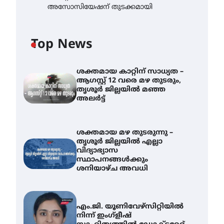
അസോസിയേഷന് തുടക്കമായി
Top News
ശക്തമായ കാറ്റിന് സാധ്യത –
ആഗസ്റ്റ് 12 വരെ മഴ തുടരും,
തൃശൂർ ജില്ലയിൽ മഞ്ഞ
അലർട്ട്
ശക്തമായ മഴ തുടരുന്നു –
തൃശൂർ ജില്ലയിൽ എല്ലാ
വിദ്യാഭ്യാസ
സ്ഥാപനങ്ങൾക്കും
ശനിയാഴ്ച അവധി
എം.ജി. യൂണിവേഴ്‌സിറ്റിയിൽ
നിന്ന് ഇംഗ്ളീഷ്