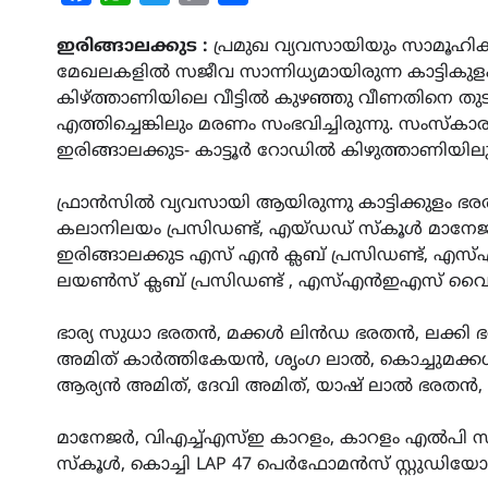
Link
ഇരിങ്ങാലക്കുട :
പ്രമുഖ വ്യവസായിയും സാമൂഹി
മേഖലകളിൽ സജീവ സാന്നിധ്യമായിരുന്ന കാട്ടികുളം
കിഴ്ത്താണിയിലെ വീട്ടിൽ കുഴഞ്ഞു വീണതിനെ 
എത്തിച്ചെങ്കിലും മരണം സംഭവിച്ചിരുന്നു. സംസ
ഇരിങ്ങാലക്കുട- കാട്ടൂര്‍ റോഡില്‍ കിഴുത്താണിയിലുള്ള
ഫ്രാൻ‌സിൽ വ്യവസായി ആയിരുന്നു കാട്ടിക്കുളം ഭ
കലാനിലയം പ്രസിഡണ്ട്, എയ്ഡഡ് സ്കൂൾ മാന
ഇരിങ്ങാലക്കുട എസ് എൻ ക്ലബ് പ്രസിഡണ്ട്, എസ
ലയൺസ് ക്ലബ് പ്രസിഡണ്ട് , എസ്എൻഇഎസ് വൈസ്- 
ഭാര്യ സുധാ ഭരതൻ, മക്കൾ ലിൻഡ ഭരതൻ, ലക്കി 
അമിത് കാർത്തികേയൻ, ശൃംഗ ലാൽ, കൊച്ചുമക്കൾ ഗ
ആര്യൻ അമിത്, ദേവി അമിത്, യാഷ് ലാൽ ഭരതൻ
മാനേജര്‍, വിഎച്ച്എസ്ഇ കാറളം, കാറളം എല്‍പി സ്‌
സ്‌കൂള്‍, കൊച്ചി LAP 47 പെര്‍ഫോമന്‍സ് സ്റ്റുഡി