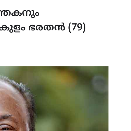
ത്തകനും
ികുളം ഭരതൻ (79)