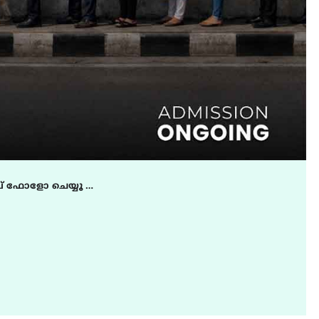
് ഫോളോ ചെയ്യൂ …