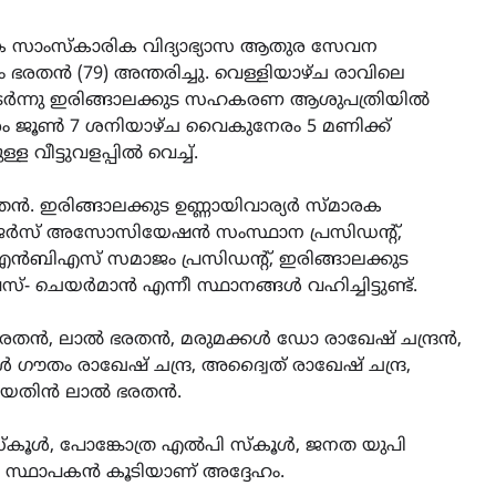
ക സാംസ്കാരിക വിദ്യാഭ്യാസ ആതുര സേവന
 ഭരതൻ (79) അന്തരിച്ചു. വെള്ളിയാഴ്ച രാവിലെ
തുടർന്നു ഇരിങ്ങാലക്കുട സഹകരണ ആശുപത്രിയിൽ
്കാരം ജൂൺ 7 ശനിയാഴ്ച വൈകുനേരം 5 മണിക്ക്
 വീട്ടുവളപ്പില്‍ വെച്ച്.
രതൻ. ഇരിങ്ങാലക്കുട ഉണ്ണായിവാര്യർ സ്മാരക
േജർസ് അസോസിയേഷൻ സംസ്ഥാന പ്രസിഡന്റ്,
്എൻബിഎസ് സമാജം പ്രസിഡന്റ്, ഇരിങ്ങാലക്കുട
ചെയർമാൻ എന്നീ സ്ഥാനങ്ങൾ വഹിച്ചിട്ടുണ്ട്.
ഭരതൻ, ലാൽ ഭരതൻ, മരുമക്കൾ ഡോ രാഖേഷ് ചന്ദ്രൻ,
ൗതം രാഖേഷ് ചന്ദ്ര, അദ്വൈത് രാഖേഷ് ചന്ദ്ര,
, യതിൻ ലാൽ ഭരതൻ.
കൂള്‍, പോങ്കോത്ര എല്‍പി സ്‌കൂള്‍, ജനത യുപി
യോ സ്ഥാപകന്‍ കൂടിയാണ് അദ്ദേഹം.