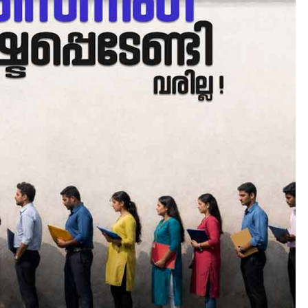
FILM
LATEST
ട്യുണീഷ്യൻ ചിത്രം ” ദി
വോയിസ് ഓഫ് ഹിന്ദ് റജബ് 
ഇരിങ്ങാലക്കുട ഫിലിം
സൊസൈറ്റി ആഗസ്റ്റ് 7
വെള്ളിയാഴ്ച സ്‌ക്രീൻ
ചെയ്യുന്നു
August 6, 2026