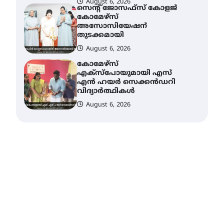
കോമേഴ്സ്
എക്സ്പോയുമായി എസ്
എൻ ഹയർ സെക്കൻഡറി
വിദ്യാർത്ഥികൾ
August 6, 2026
ശക്തമായ കാറ്റിന് സാധ്യത –
ആഗസ്റ്റ് 12 വരെ മഴ തുടരും,
തൃശൂർ ജില്ലയിൽ മഞ്ഞ
അലർട്ട്
August 8, 2026
ശക്തമായ മഴ തുടരുന്നു –
തൃശൂർ ജില്ലയിൽ എല്ലാ
വിദ്യാഭ്യാസ
സ്ഥാപനങ്ങൾക്കും
ശനിയാഴ്ച അവധി
August 7, 2026
എം.ജി. യൂണിവേഴ്‌സിറ്റിയിൽ
നിന്ന് ഇംഗ്ളീഷ്
സാഹിത്യത്തിൽ ഡോക്ടറേറ്റ്
നേടിയ എൻ. ആര്യ
August 7, 2026