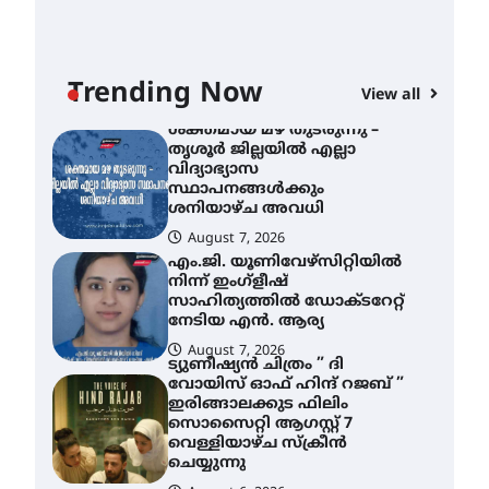
ശക്തമായ മഴ തുടരുന്നു –
തൃശൂർ ജില്ലയിൽ എല്ലാ
വിദ്യാഭ്യാസ
സ്ഥാപനങ്ങൾക്കും
Trending Now
View all
ശനിയാഴ്ച അവധി
August 7, 2026
എം.ജി. യൂണിവേഴ്‌സിറ്റിയിൽ
നിന്ന് ഇംഗ്ളീഷ്
സാഹിത്യത്തിൽ ഡോക്ടറേറ്റ്
നേടിയ എൻ. ആര്യ
”
August 7, 2026
ട്യുണീഷ്യൻ ചിത്രം ” ദി
വോയിസ് ഓഫ് ഹിന്ദ് റജബ് ”
ഇരിങ്ങാലക്കുട ഫിലിം
സൊസൈറ്റി ആഗസ്റ്റ് 7
വെള്ളിയാഴ്ച സ്‌ക്രീൻ
ചെയ്യുന്നു
August 6, 2026
സെന്റ് ജോസഫ്സ് കോളജ്
കോമേഴ്‌സ്
അസോസിയേഷന്
തുടക്കമായി
August 6, 2026