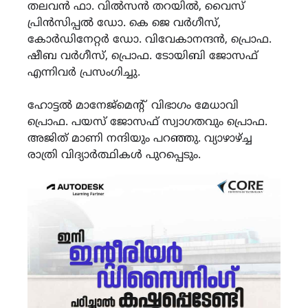
തലവൻ ഫാ. വിൽസൻ തറയിൽ, വൈസ്
പ്രിൻസിപ്പൽ ഡോ. കെ ജെ വർഗീസ്,
കോർഡിനേറ്റർ ഡോ. വിവേകാനന്ദൻ, പ്രൊഫ.
ഷീബ വർഗീസ്, പ്രൊഫ. ടോയിബി ജോസഫ്
എന്നിവർ പ്രസംഗിച്ചു.
ഹോട്ടൽ മാനേജ്മെൻ്റ് വിഭാഗം മേധാവി
പ്രൊഫ. പയസ് ജോസഫ് സ്വാഗതവും പ്രൊഫ.
അജിത് മാണി നന്ദിയും പറഞ്ഞു. വ്യാഴാഴ്ച്ച
രാത്രി വിദ്യാർത്ഥികൾ പുറപ്പെടും.