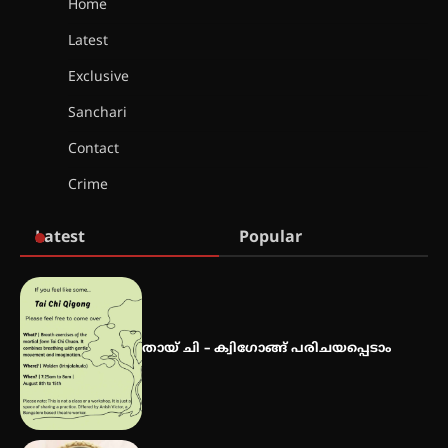
Home
Latest
സർഗ്ഗസാഹിതി- കവിതാസംഗമം
2026 കവിതാ ചർച്ച കാട്ടൂർ, ടി. കെ.
Exclusive
ബാലൻ ഹാളിൽ 16ന്
Sanchari
Contact
ഇടത്തരം മഴയ്ക്കും കാറ്റിനും
Crime
സാധ്യത ഇരിങ്ങാലക്കുടയിൽ 4.4
മില്ലി മീറ്റർ മഴ ലഭിച്ചു
Latest
Popular
ഐ.ഐ.ടി മദ്രാസ്സിൽ നിന്നും
ഡോക്ടറേറ്റ് – ഇരിങ്ങാലക്കുട
സ്വദേശി ആതിര എം കെ യുടെ
നേട്ടം പ്രതിസന്ധികളോട് പൊരുതി
തായ് ചി – ക്വിഗോങ്ങ് പരിചയപ്പെടാം
മെഡിക്കൽ ക്യാമ്പ്