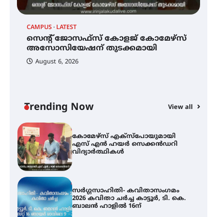
CAMPUS
LATEST
C
സെന്റ് ജോസഫ്സ് കോളജ്
കോമേഴ്‌സ് അസോസിയേഷന്
സെന്റ് ജോസഫ്സ് കോളജ് കോമേഴ്‌സ്
ക
തുടക്കമായി
അസോസിയേഷന് തുടക്കമായി
എ
വ
August 6, 2026
കോമേഴ്സ് എക്സ്പോയുമായി
എസ് എൻ ഹയർ സെക്കൻഡറി
വിദ്യാർത്ഥികൾ
Trending Now
View all
സർഗ്ഗസാഹിതി- കവിതാസംഗമം
2026 കവിതാ ചർച്ച കാട്ടൂർ, ടി. കെ.
ബാലൻ ഹാളിൽ 16ന്
ഇടത്തരം മഴയ്ക്കും കാറ്റിനും
സാധ്യത ഇരിങ്ങാലക്കുടയിൽ 4.4
മില്ലി മീറ്റർ മഴ ലഭിച്ചു