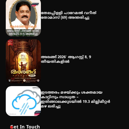
തേലപ്പിളളി പാറേമൽ വറീത്
തോമാസ് (69) അന്തരിച്ചു
അരങ്ങ് 2026′ ആഗസ്റ്റ് 8, 9
തീയതികളിൽ
ഇടത്തരം മഴയ്ക്കും ശക്തമായ
കാറ്റിനും സാധ്യത –
ഇരിങ്ങാലക്കുടയിൽ 19.3 മില്ലിമീറ്റർ
മഴ ലഭിച്ചു
Get In Touch