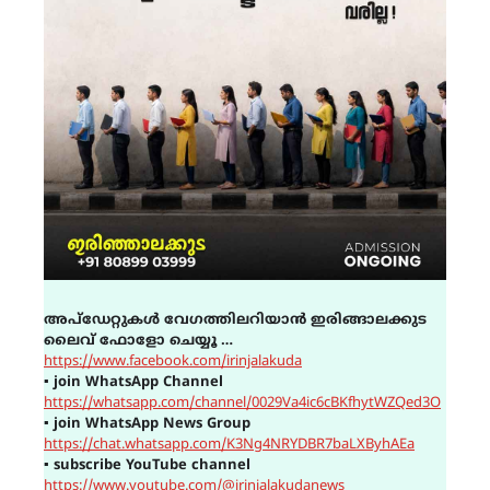
അപ്ഡേറ്റുകൾ വേഗത്തിലറിയാൻ ഇരിങ്ങാലക്കുട
ലൈവ് ഫോളോ ചെയ്യൂ …
https://www.facebook.com/irinjalakuda
▪
join WhatsApp Channel
https://whatsapp.com/channel/0029Va4ic6cBKfhytWZQed3O
▪
join WhatsApp News Group
https://chat.whatsapp.com/K3Ng4NRYDBR7baLXByhAEa
▪
subscribe YouTube channel
https://www.youtube.com/@irinjalakudanews