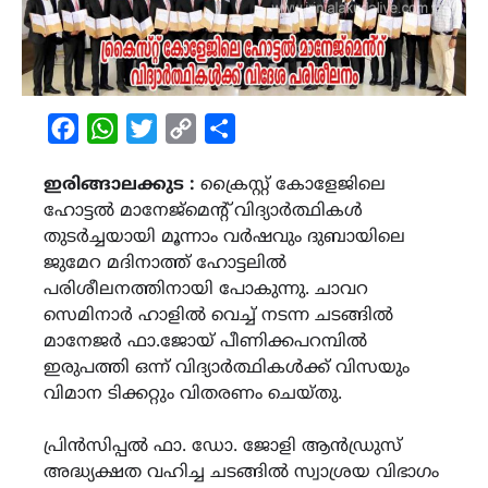
Facebook
WhatsApp
Twitter
Copy
Share
Link
ഇരിങ്ങാലക്കുട :
ക്രൈസ്റ്റ് കോളേജിലെ
ഹോട്ടൽ മാനേജ്മെന്റ് വിദ്യാർത്ഥികൾ
തുടർച്ചയായി മൂന്നാം വർഷവും ദുബായിലെ
ജുമേറ മദിനാത്ത് ഹോട്ടലിൽ
പരിശീലനത്തിനായി പോകുന്നു. ചാവറ
സെമിനാർ ഹാളിൽ വെച്ച് നടന്ന ചടങ്ങിൽ
മാനേജർ ഫാ.ജോയ് പീണിക്കപറമ്പിൽ
ഇരുപത്തി ഒന്ന് വിദ്യാർത്ഥികൾക്ക് വിസയും
വിമാന ടിക്കറ്റും വിതരണം ചെയ്തു.
പ്രിൻസിപ്പൽ ഫാ. ഡോ. ജോളി ആൻഡ്രുസ്
അദ്ധ്യക്ഷത വഹിച്ച ചടങ്ങിൽ സ്വാശ്രയ വിഭാഗം