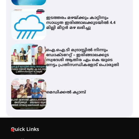
ഐ.ഐ.ടി മദ്രാസ്സിൽ നിന്നും
ഡോക്ടറേറ്റ് – ഇരിങ്ങാലക്കുട
സ്വദേശി ആതിര എം കെ യുടെ
നേട്ടം പ്രതിസന്ധികളോട് പൊരുതി
മെഡിക്കൽ ക്യാമ്പ്
സെന്റ് ജോസഫ്സ് കോളജ്
കോമേഴ്‌സ് അസോസിയേഷന്
തുടക്കമായി
കോമേഴ്സ് എക്സ്പോയുമായി
എസ് എൻ ഹയർ സെക്കൻഡറി
Quick Links
വിദ്യാർത്ഥികൾ