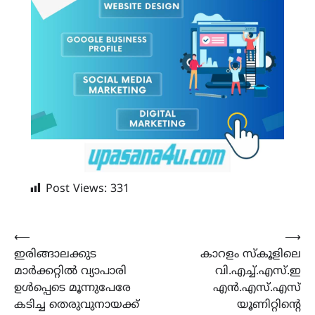
Post Views:
331
Post
⟵
⟶
ഇരിങ്ങാലക്കുട
കാറളം സ്കൂളിലെ
navigation
മാർക്കറ്റിൽ വ്യാപാരി
വി.എച്ച്.എസ്.ഇ
ഉൾപ്പെടെ മൂന്നുപേരേ
എൻ.എസ്.എസ്
കടിച്ച തെരുവുനായക്ക്
യൂണിറ്റിന്റെ