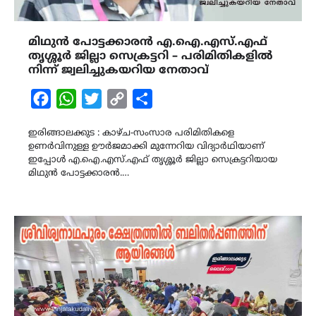
മിഥുൻ പോട്ടക്കാരൻ എ.ഐ.എസ്.എഫ്
തൃശ്ശൂർ ജില്ലാ സെക്രട്ടറി – പരിമിതികളിൽ
നിന്ന് ജ്വലിച്ചുകയറിയ നേതാവ്
Facebook
WhatsApp
Twitter
Copy
Share
Link
ഇരിങ്ങാലക്കുട : കാഴ്ച-സംസാര പരിമിതികളെ
ഉണർവിനുള്ള ഊർജമാക്കി മുന്നേറിയ വിദ്യാർഥിയാണ്
ഇപ്പോൾ എ.ഐ.എസ്.എഫ് തൃശ്ശൂർ ജില്ലാ സെക്രട്ടറിയായ
മിഥുൻ പോട്ടക്കാരൻ.…