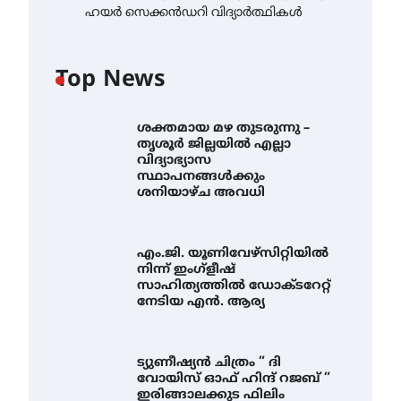
ഹയർ സെക്കൻഡറി വിദ്യാർത്ഥികൾ
Top News
ശക്തമായ മഴ തുടരുന്നു –
തൃശൂർ ജില്ലയിൽ എല്ലാ
വിദ്യാഭ്യാസ
സ്ഥാപനങ്ങൾക്കും
ശനിയാഴ്ച അവധി
എം.ജി. യൂണിവേഴ്‌സിറ്റിയിൽ
നിന്ന് ഇംഗ്ളീഷ്
സാഹിത്യത്തിൽ ഡോക്ടറേറ്റ്
നേടിയ എൻ. ആര്യ
ട്യുണീഷ്യൻ ചിത്രം ” ദി
വോയിസ് ഓഫ് ഹിന്ദ് റജബ് ”
ഇരിങ്ങാലക്കുട ഫിലിം