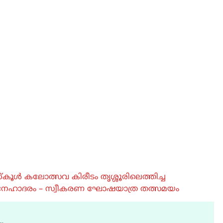
്കൂൾ കലോത്സവ കിരീടം തൃശ്ശൂരിലെത്തിച്ച
് സ്നേഹാദരം – സ്വീകരണ ഘോഷയാത്ര തത്സമയം