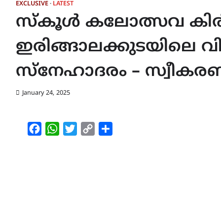
EXCLUSIVE
LATEST
സ്കൂൾ കലോത്സവ കിരീടം
ഇരിങ്ങാലക്കുടയിലെ വിദ
സ്നേഹാദരം – സ്വീക
January 24, 2025
Facebook
WhatsApp
Twitter
Copy
Share
Link