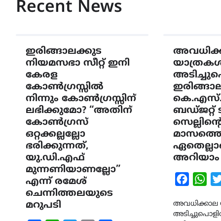
Recent News
ഇരിങ്ങാലക്കുട
അവധിക്
നിയമസഭാ സീറ്റ് ഇനി
യാത്രക
കേരള
അടിച്ചുപ
കോൺഗ്രസ്സിൽ
ഇരിങ്ങാല
നിന്നും കോൺഗ്രസ്സിന്
കെ.എസ്.
ലഭിക്കുമോ? “അതിന്
ബഡ്ജറ്റ്
കോൺഗ്രസ്
സെല്ലിന്
ഒറ്റക്കല്ലല്ലോ
മാസത്തെ 
ഭരിക്കുന്നത്,
ഏതെല്ലാമ
യു.ഡി.എഫ്
അറിയാം
മുന്നണിയാണല്ലോ”
Faceboo
Wha
എന്ന് രമേശ്
ചെന്നിത്തലയുടെ
മറുപടി
അവധിക്കാല 
അടിച്ചുപൊളിക