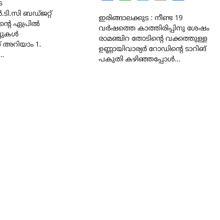
ട
Link
ി.സി ബഡ്ജറ്റ്
ഇരിങ്ങാലക്കുട : നീണ്ട 19
ന്റെ ഏപ്രിൽ
വർഷത്തെ കാത്തിരിപ്പിനു ശേഷം
പ്പുകൾ
രാമഞ്ചിറ തോടിന്‍റെ വക്കത്തുള്ള
് അറിയാം 1.
ഉണ്ണായിവാര്യർ റോഡിന്റെ ടാറിങ്
ി…
പകുതി കഴിഞ്ഞപ്പോൾ…