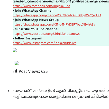
അപ്ഡേറ്റുകൾ വേഗത്തിലറിയാൻ ഇരിങ്ങാലക്കുട ലൈവ
https://www.facebook.com/irinjalakuda
▪
join WhatsApp Channel
https://whatsapp.com/channel/0029Va4ic6cBKfhytWZQed3O
▪
join WhatsApp News Group
https://chat.whatsapp.com/K3Ng4NRYDBR7baLXByhAEa
▪
subscribe YouTube channel
https://www.youtube.com/@irinjalakudanews
▪
follow Instagram
https://www.instagram.com/irinjalakudalive
Post Views:
625
Post
⟵
ഡയറക്ട് മാർക്കറ്റിംഗ് എക്സിക്യൂട്ടീവായ യുവതി
തട്ടികൊണ്ടുപോയ ഓട്ടോറിക്ഷ ഡ്രൈവർ പിടിയിൽ
navigation