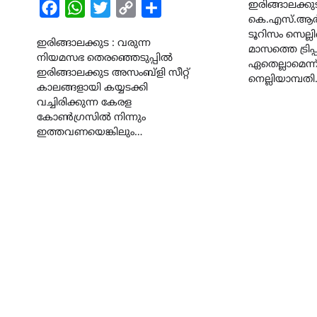
ഇരിങ്ങാലക്കു
Facebook
WhatsApp
Twitter
Copy
Share
കെ.എസ്.ആർ.ട
Link
ടൂറിസം സെല്ലി
ഇരിങ്ങാലക്കുട : വരുന്ന
മാസത്തെ ട്രി
നിയമസഭ തെരഞ്ഞെടുപ്പിൽ
ഏതെല്ലാമെന്ന
ഇരിങ്ങാലക്കുട അസംബ്‌ളി സീറ്റ്
നെല്ലിയാമ്പത
കാലങ്ങളായി കയ്യടക്കി
വച്ചിരിക്കുന്ന കേരള
കോൺഗ്രസിൽ നിന്നും
ഇത്തവണയെങ്കിലും…