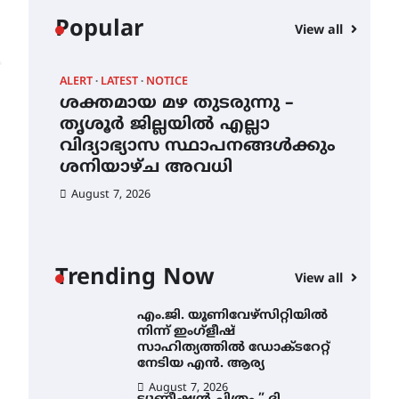
കോമേഴ്സ്
Popular
View all
എക്സ്പോയുമായി എസ്
എൻ ഹയർ സെക്കൻഡറി
വിദ്യാർത്ഥികൾ
ALERT
LATEST
NOTICE
AWA
August 6, 2026
ശക്തമായ മഴ തുടരുന്നു –
എം
സർഗ്ഗസാഹിതി-
ന്
തൃശൂർ ജില്ലയിൽ എല്ലാ
നി
കവിതാസംഗമം 2026 കവിതാ
വിദ്യാഭ്യാസ സ്ഥാപനങ്ങൾക്കും
സാ
ചർച്ച കാട്ടൂർ, ടി. കെ. ബാലൻ
ഹാളിൽ 16ന്
ശനിയാഴ്ച അവധി
ന
August 6, 2026
August 7, 2026
Au
ശക്തമായ മഴ തുടരുന്നു –
തൃശൂർ ജില്ലയിൽ എല്ലാ
വിദ്യാഭ്യാസ
സ്ഥാപനങ്ങൾക്കും
Trending Now
ശനിയാഴ്ച അവധി
View all
August 7, 2026
എം.ജി. യൂണിവേഴ്‌സിറ്റിയിൽ
നിന്ന് ഇംഗ്ളീഷ്
സാഹിത്യത്തിൽ ഡോക്ടറേറ്റ്
നേടിയ എൻ. ആര്യ
August 7, 2026