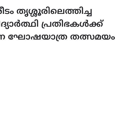
 തൃശ്ശൂരിലെത്തിച്ച
്യാർത്ഥി പ്രതിഭകൾക്ക്
രണ ഘോഷയാത്ര തത്സമയം