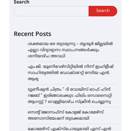
Search
Search
Recent Posts
ശക്തമായ മഴ തുടരുന്നു – തൃശൂർ ജില്ലയിൽ
എല്ലാ വിദ്യാഭ്യാസ സ്ഥാപനങ്ങൾക്കും
ശനിയാഴ്ച അവധി
എം.ജി. യൂണിവേഴ്‌സിറ്റിയിൽ നിന്ന് ഇംഗ്ളീഷ്
സാഹിത്യത്തിൽ ഡോക്ടറേറ്റ് നേടിയ എൻ.
ആര്യ
ട്യുണീഷ്യൻ ചിത്രം ” ദി വോയിസ് ഓഫ് ഹിന്ദ്
റജബ് ” ഇരിങ്ങാലക്കുട ഫിലിം സൊസൈറ്റി
ആഗസ്റ്റ് 7 വെള്ളിയാഴ്ച സ്‌ക്രീൻ ചെയ്യുന്നു
സെന്റ് ജോസഫ്സ് കോളജ് കോമേഴ്‌സ്
അസോസിയേഷന് തുടക്കമായി
കോമേഴ്സ് എക്സ്പോയുമായി എസ് എൻ