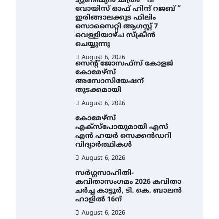
ട്യുണീഷ്യൻ ചിത്രം ” ദി
വോയിസ് ഓഫ് ഹിന്ദ് റജബ് ”
ഇരിങ്ങാലക്കുട ഫിലിം
സൊസൈറ്റി ആഗസ്റ്റ് 7
വെള്ളിയാഴ്ച സ്‌ക്രീൻ
ചെയ്യുന്നു
August 6, 2026
സെന്റ് ജോസഫ്സ് കോളജ്
കോമേഴ്‌സ്
അസോസിയേഷന്
തുടക്കമായി
August 6, 2026
കോമേഴ്സ്
എക്സ്പോയുമായി എസ്
എൻ ഹയർ സെക്കൻഡറി
വിദ്യാർത്ഥികൾ
August 6, 2026
സർഗ്ഗസാഹിതി-
കവിതാസംഗമം 2026 കവിതാ
ചർച്ച കാട്ടൂർ, ടി. കെ. ബാലൻ
ഹാളിൽ 16ന്
August 6, 2026