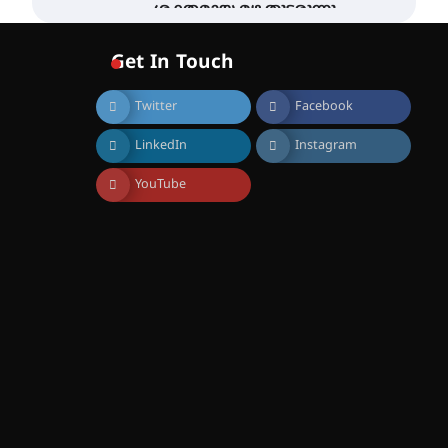
ശക്തമായ മഴ തുടരുന്നു –
തൃശൂർ ജില്ലയിൽ എല്ലാ
വിദ്യാഭ്യാസ
Get In Touch
സ്ഥാപനങ്ങൾക്കും
ശനിയാഴ്ച അവധി
Twitter
Facebook
August 7, 2026
എം.ജി. യൂണിവേഴ്‌സിറ്റിയിൽ
LinkedIn
Instagram
നിന്ന് ഇംഗ്ളീഷ്
സാഹിത്യത്തിൽ ഡോക്ടറേറ്റ്
നേടിയ എൻ. ആര്യ
YouTube
August 7, 2026
ട്യുണീഷ്യൻ ചിത്രം ” ദി
വോയിസ് ഓഫ് ഹിന്ദ് റജബ് ”
ഇരിങ്ങാലക്കുട ഫിലിം
സൊസൈറ്റി ആഗസ്റ്റ് 7
വെള്ളിയാഴ്ച സ്‌ക്രീൻ
ചെയ്യുന്നു
August 6, 2026
സെന്റ് ജോസഫ്സ് കോളജ്
കോമേഴ്‌സ്
അസോസിയേഷന്
തുടക്കമായി
August 6, 2026