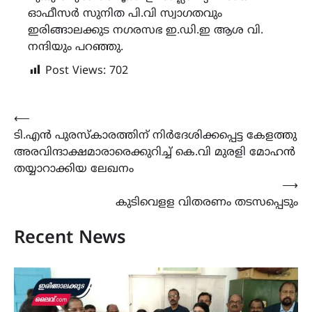
ഓഫീസർ സുനിത പി.വി സ്വാഗതവും
ഇരിങ്ങാലക്കുട നഗരസഭ ഇ.ഡി.ഇ ആശ വി.
നന്ദിയും പറഞ്ഞു.
Post Views:
702
Post
⟵
ടി.എൻ പുരസ്‌കാരത്തിന് നിർദേശിക്കപ്പെട്ട കേളത്തു
navigation
അരവിന്ദാക്ഷമാരാരെക്കുറിച്ച് കെ.വി മുരളി മോഹൻ
തയ്യാറാക്കിയ ലേഖനം
⟶
കുടിവെളള വിതരണം തടസപ്പെടും
Recent News