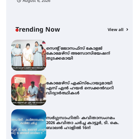
August 6, 2026
സെന്റ് ജോസഫ്സ് കോളജ്
കോമേഴ്‌സ് അസോസിയേഷന്
തുടക്കമായി
Trending Now
View all
കോമേഴ്സ് എക്സ്പോയുമായി
എസ് എൻ ഹയർ സെക്കൻഡറി
വിദ്യാർത്ഥികൾ
സർഗ്ഗസാഹിതി- കവിതാസംഗമം
2026 കവിതാ ചർച്ച കാട്ടൂർ, ടി. കെ.
ബാലൻ ഹാളിൽ 16ന്
ഇടത്തരം മഴയ്ക്കും കാറ്റിനും
സാധ്യത ഇരിങ്ങാലക്കുടയിൽ 4.4
മില്ലി മീറ്റർ മഴ ലഭിച്ചു