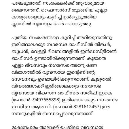
പങ്കെടുത്തത്. സംരംഭകർക്ക് ആവശ്യമായ
ലൈസൻസ്, ഫൈനാൻസ് തുടങ്ങിയ എല്ലാ
കാര്യങ്ങളെയും കുറിച്ച് ഉൾപ്പെടുത്തിയ
ക്ലാസിൽ നൂറോളം പേർ പങ്കെടുത്തു.
പുതിയ സംരംഭങ്ങളെ കുറിച്ച് അറിയുന്നതിനു
ഇരിങ്ങാലക്കുട നഗരസഭ ഓഫീസിൽ തിങ്കൾ,
ബുധൻ, വെള്ളി ദിവസങ്ങളിൽ ഇൻഡസ്ട്രിയൽ
ഓഫീസർ ഉണ്ടായിരിക്കുന്നതാണ്. കൂടാതെ
എല്ലാ ദിവസവും നഗരസഭ അന്വേഷണ
വിഭാഗത്തിൽ വ്യവസായ ഇന്‍റെണിന്‍റെ
സേവനവും ഉണ്ടായിരിക്കുന്നതാണ്. കൂടുതൽ
വിവരങ്ങൾക്ക് ഇരിങ്ങാലക്കുട നഗരസഭ
വ്യവസായ വികസന ഓഫീസർ സതീഷ് ഇ.കെ
(ഫോൺ -9497655898) ഇരിങ്ങാലക്കുട നഗരസഭ
ഇ.ഡി.ഇ ആശ വി. (ഫോൺ-8281612457) ഈ
നമ്പറുകളിൽ ബന്ധപ്പെടാവുന്നതാണ്.
മുകുന്ദപുരം താലൂക്ക് ഉപജില്ലാ വ്യവസായ