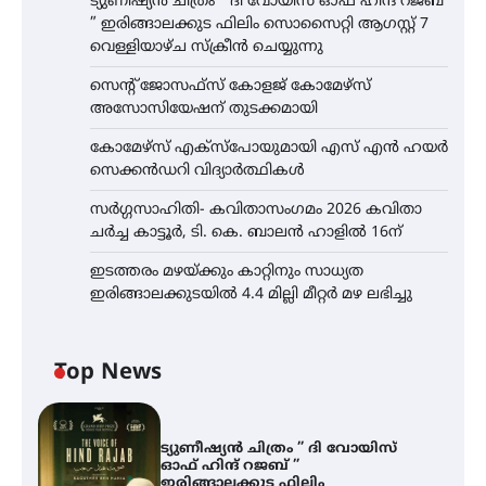
ട്യുണീഷ്യൻ ചിത്രം ” ദി വോയിസ് ഓഫ് ഹിന്ദ് റജബ്
” ഇരിങ്ങാലക്കുട ഫിലിം സൊസൈറ്റി ആഗസ്റ്റ് 7
വെള്ളിയാഴ്ച സ്‌ക്രീൻ ചെയ്യുന്നു
സെന്റ് ജോസഫ്സ് കോളജ് കോമേഴ്‌സ്
അസോസിയേഷന് തുടക്കമായി
കോമേഴ്സ് എക്സ്പോയുമായി എസ് എൻ ഹയർ
സെക്കൻഡറി വിദ്യാർത്ഥികൾ
സർഗ്ഗസാഹിതി- കവിതാസംഗമം 2026 കവിതാ
ചർച്ച കാട്ടൂർ, ടി. കെ. ബാലൻ ഹാളിൽ 16ന്
ഇടത്തരം മഴയ്ക്കും കാറ്റിനും സാധ്യത
ഇരിങ്ങാലക്കുടയിൽ 4.4 മില്ലി മീറ്റർ മഴ ലഭിച്ചു
Top News
ട്യുണീഷ്യൻ ചിത്രം ” ദി വോയിസ്
ഓഫ് ഹിന്ദ് റജബ് ”
ഇരിങ്ങാലക്കുട ഫിലിം