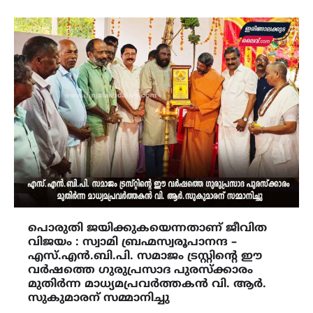
പൊരുതി ജയിക്കുകയെന്നതാണ് ജീവിത
വിജയം : സ്വാമി ബ്രഹ്മസ്വരൂപാനന്ദ –
എസ്.എൻ.ബി.പി. സമാജം ട്രസ്റ്റിന്റെ ഈ
വർഷത്തെ ഗുരുപ്രസാദ പുരസ്ക്കാരം
മുതിർന്ന മാധ്യമപ്രവർത്തകൻ വി. ആർ.
സുകുമാരന് സമ്മാനിച്ചു