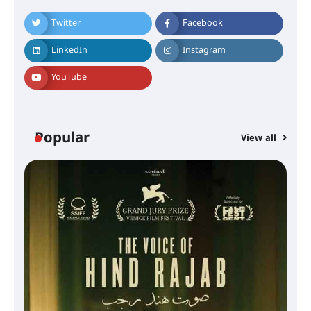
Twitter
Facebook
LinkedIn
Instagram
YouTube
Popular
View all
സെന്റ് ജോസഫ്സ് കോളജ്
കോമേഴ്‌സ് അസോസിയേഷന്
തുടക്കമായി
കോമേഴ്സ് എക്സ്പോയുമായി
എസ് എൻ ഹയർ സെക്കൻഡറി
വിദ്യാർത്ഥികൾ