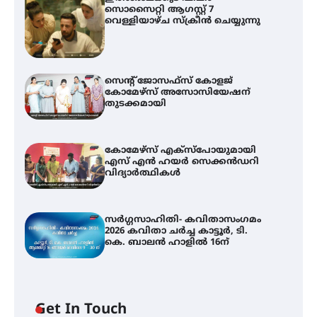
സൊസൈറ്റി ആഗസ്റ്റ് 7
വെള്ളിയാഴ്ച സ്‌ക്രീൻ ചെയ്യുന്നു
സെന്റ് ജോസഫ്സ് കോളജ്
കോമേഴ്‌സ് അസോസിയേഷന്
തുടക്കമായി
കോമേഴ്സ് എക്സ്പോയുമായി
എസ് എൻ ഹയർ സെക്കൻഡറി
വിദ്യാർത്ഥികൾ
സർഗ്ഗസാഹിതി- കവിതാസംഗമം
2026 കവിതാ ചർച്ച കാട്ടൂർ, ടി.
കെ. ബാലൻ ഹാളിൽ 16ന്
Get In Touch