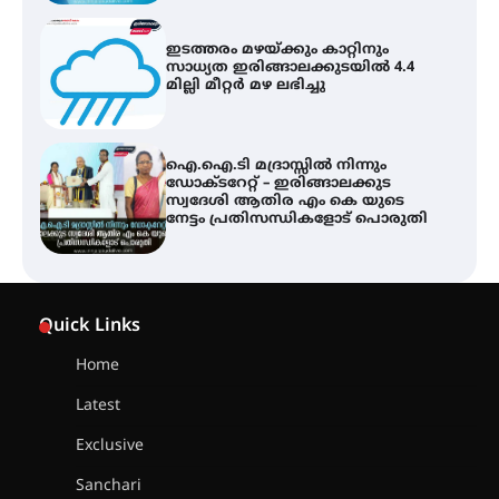
ഐ.ഐ.ടി മദ്രാസ്സിൽ നിന്നും
ഡോക്ടറേറ്റ് – ഇരിങ്ങാലക്കുട
സ്വദേശി ആതിര എം കെ യുടെ
നേട്ടം പ്രതിസന്ധികളോട് പൊരുതി
ട്യുണീഷ്യൻ ചിത്രം ” ദി വോയിസ്
ഓഫ് ഹിന്ദ് റജബ് ” ഇരിങ്ങാലക്കുട
ഫിലിം സൊസൈറ്റി ആഗസ്റ്റ് 7
വെള്ളിയാഴ്ച സ്‌ക്രീൻ ചെയ്യുന്നു
സെന്റ് ജോസഫ്സ് കോളജ്
കോമേഴ്‌സ് അസോസിയേഷന്
Quick Links
തുടക്കമായി
Home
Latest
കോമേഴ്സ് എക്സ്പോയുമായി
എസ് എൻ ഹയർ സെക്കൻഡറി
Exclusive
വിദ്യാർത്ഥികൾ
Sanchari