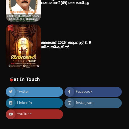
തോമാസ് (69) അന്തരിച്ചു
അരങ്ങ് 2026′ ആഗസ്റ്റ് 8, 9
തീയതികളിൽ
Get In Touch
Twitter
Facebook
LinkedIn
Instagram
YouTube