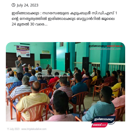
July 24, 2023
ഇരിങ്ങാലക്കുട : നഗരസഭയുടെ കുടുംബശ്രീ സി.ഡി.എസ് 1
ന്‍റെ നേതൃത്വത്തിൽ ഇരിങ്ങാലക്കുട ബസ്റ്റാൻറിൽ ജൂലൈ
24 മുതൽ 30 വരെ…