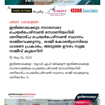
LATEST
LOCALBODY
ഇരിങ്ങാലക്കുട നഗരസഭാ
ചെയർപേഴ്സൺ സോണിയഗിരി
ശനിയാഴ്ച ചെയർപേഴ്സൺ സ്ഥാനം
രാജിവെക്കുന്നു , രാജി കോൺഗ്രസിലെ
ധാരണ പ്രകാരം, അടുത്ത ഊഴം സുജ
സജീവ് കുമാറിന്
May 26, 2023
ഇരിങ്ങാലക്കുട : യു.ഡി.എഫ് ഭരിക്കുന്ന ഇരിങ്ങാലക്കുട
നഗരസഭയിലെ ചെയർപേഴ്സൺ സോണിയഗിരി
ശനിയാഴ്ച ചെയർപേഴ്സൺ സ്ഥാനം രാജി വെക്കുന്നു.
ശനിയാഴ്ച 3…