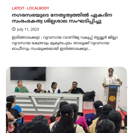
LATEST
LOCALBODY
നഗരസഭയുടെ നേതൃത്വത്തിൽ ഏകദിന
സംരംഭകത്വ ശില്പശാല സംഘടിപ്പിച്ചു
July 11, 2023
ഇരിങ്ങാലക്കുട : വ്യവസായ വാണിജ്യ വകുപ്പ് തൃശ്ശൂർ ജില്ലാ
വ്യവസായ കേന്ദ്രവും മുകുന്ദപുരം താലൂക്ക് വ്യവസായ
ഓഫീസും സംയുക്തമായി ഇരിങ്ങാലക്കുട…