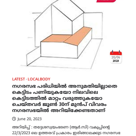
LATEST
LOCALBODY
നഗരസഭ പരിധിയിൽ അനുമതിയില്ലാതെ
കെട്ടിടം പണിയുകയോ നിലവിലെ
കെട്ടിടത്തിൽ മാറ്റം വരുത്തുകയോ
ചെയ്തവർ ജൂൺ 30ന് മുൻപ് വിവരം
നഗരസഭയിൽ അറിയിക്കേണ്ടതാണ്
June 20, 2023
അറിയിപ്പ് : തദ്ദേശസ്വയംഭരണ (ആർ.സി) വകുപ്പിന്റെ
22/3/2023 ലെ ഉത്തരവ് പ്രകാരം ഇരിങ്ങാലക്കുട നഗരസഭ