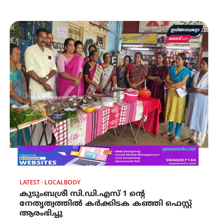
LATEST
LOCALBODY
കുടുംബശ്രീ സി.ഡി.എസ് 1 ന്‍റെ
നേതൃത്വത്തിൽ കർക്കിടക കഞ്ഞി ഫെസ്റ്റ്
ആരംഭിച്ചു