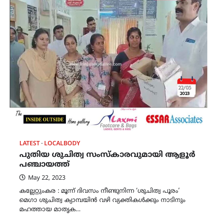
LATEST
LOCALBODY
പുതിയ ശുചിത്വ സംസ്കാരവുമായി ആളൂർ
പഞ്ചായത്ത്
May 22, 2023
കല്ലേറ്റുംകര : മൂന്ന് ദിവസം നീണ്ടുനിന്ന ‘ശുചിത്വ പൂരം’
മെഗാ ശുചിത്വ ക്യാമ്പയിൻ വഴി വ്യക്തികൾക്കും നാടിനും
മഹത്തായ മാതൃക…