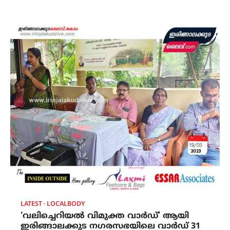
LATEST
LOCALBODY
‘വലിച്ചെറിയൽ വിമുക്ത വാർഡ്’ ആയി
ഇരിങ്ങാലക്കുട നഗരസഭയിലെ വാർഡ് 31