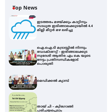
Top News
ഇടത്തരം മഴയ്ക്കും കാറ്റിനും
സാധ്യത ഇരിങ്ങാലക്കുടയിൽ 4.4
മില്ലി മീറ്റർ മഴ ലഭിച്ചു
ഐ.ഐ.ടി മദ്രാസ്സിൽ നിന്നും
ഡോക്ടറേറ്റ് – ഇരിങ്ങാലക്കുട
സ്വദേശി ആതിര എം കെ യുടെ
നേട്ടം പ്രതിസന്ധികളോട്
പൊരുതി
മെഡിക്കൽ ക്യാമ്പ്
തായ് ചി – ക്വിഗോങ്ങ്
പരിചയപ്പെടാം