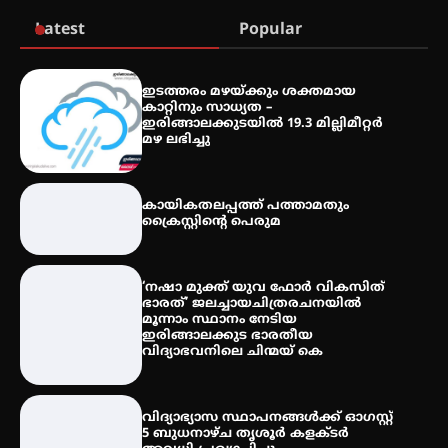
Latest
Popular
തേലപ്പിളളി പാറേമൽ വറീത്
ഇടത്തരം മഴയ്ക്കും ശക്തമായ
തോമാസ് (69) അന്തരിച്ചു
കാറ്റിനും സാധ്യത –
ഇരിങ്ങാലക്കുടയിൽ 19.3 മില്ലിമീറ്റർ
മഴ ലഭിച്ചു
അരങ്ങ് 2026′ ആഗസ്റ്റ് 8, 9
കായികതലപ്പത്ത് പത്താമതും
തീയതികളിൽ
ക്രൈസ്റ്റിന്റെ പെരുമ
‘നഷാ മുക്ത് യുവ ഫോർ വികസിത്
ഭാരത്’ ജലച്ചായചിത്രരചനയിൽ
മൂന്നാം സ്ഥാനം നേടിയ
ഇരിങ്ങാലക്കുട ഭാരതീയ
വിദ്യാഭവനിലെ ചിന്മയ് കെ
വിദ്യാഭ്യാസ സ്ഥാപനങ്ങള്‍ക്ക് ഓഗസ്റ്റ്
5 ബുധനാഴ്ച തൃശൂർ കളക്ടർ