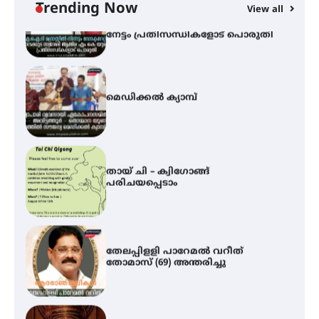
നേട്ടം പ്രതിസന്ധികളോട് പൊരുതി
Trending Now
View all
മെഡിക്കൽ ക്യാമ്പ്
തായ് ചി – ക്വിഗോങ്ങ്
പരിചയപ്പെടാം
തേലപ്പിളളി പാറേമൽ വറീത്
തോമാസ് (69) അന്തരിച്ചു
അരങ്ങ് 2026′ ആഗസ്റ്റ് 8, 9
തീയതികളിൽ