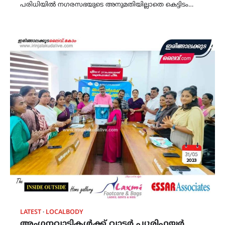
പരിധിയിൽ നഗരസഭയുടെ അനുമതിയില്ലാതെ കെട്ടിടം…
LATEST
LOCALBODY
അംഗനവാടികൾക്ക് വാട്ടർ പ്യൂരിഫയർ