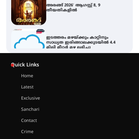
ഇടത്തരം മഴയ്ക്കും കാറ്റിനും
സാധ്യത ഇരിങ്ങാലക്കുടയിൽ 4.4
മില്ലി മീറ്റർ മഴ ലഭിച്ചു
ഐ.ഐ.ടി മദ്രാസ്സിൽ നിന്നും
ഡോക്ടറേറ്റ് – ഇരിങ്ങാലക്കുട
Quick Links
സ്വദേശി ആതിര എം കെ യുടെ
നേട്ടം പ്രതിസന്ധികളോട് പൊരുതി
Home
Latest
മെഡിക്കൽ ക്യാമ്പ്
Exclusive
Sanchari
Contact
തായ് ചി – ക്വിഗോങ്ങ്
Crime
പരിചയപ്പെടാം