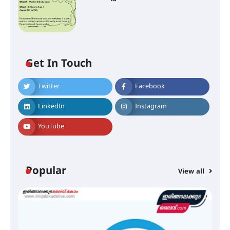
Get In Touch
Twitter
Facebook
ഐ.ഐ.ടി മദ്രാസ്സിൽ നിന്നും
ഡോക്ടറേറ്റ് – ഇരിങ്ങാലക്കുട
LinkedIn
Instagram
സ്വദേശി ആതിര എം കെ യുടെ
നേട്ടം പ്രതിസന്ധികളോട് പൊരുതി
YouTube
മെഡിക്കൽ ക്യാമ്പ്
Popular
View all
തായ് ചി – ക്വിഗോങ്ങ്
പരിചയപ്പെടാം