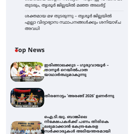
തുടരും, തൃശൂർ ജില്ലയിൽ മഞ്ഞ അലർട്ട്
ശക്തമായ മഴ തുടരുന്നു – തൃശൂർ ജില്ലയിൽ
എല്ലാ വിദ്യാഭ്യാസ സ്ഥാപനങ്ങൾക്കും ശനിയാഴ്ച
അവധി
Top News
ഇരിങ്ങാലക്കുട – ഗുരുവായൂർ –
താനൂർ റെയിൽപാത
യാഥാർത്ഥ്യമാകുന്നു
തിരനോട്ടം ‘അരങ്ങ് 2026’ ഉണർന്നു
ഐ.ടി.യു. ബാങ്കിലെ
നിക്ഷേപകർക്ക് പണം തിരികെ
ലഭ്യമാക്കാൻ കേന്ദ്ര-കേരള
സർക്കാരുകൾ അടിയന്തരമായി