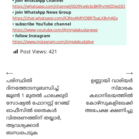
▪
join WhatsApp Channel
https://whatsapp.com/channel/0029Va4ic6cBKfhytWZQed3O
▪
join WhatsApp News Group
https://chat.whatsapp.com/K3Ng4NRYDBR7baLXByhAEa
▪
subscribe YouTube channel
https://www.youtube.com/@irinjalakudanews
▪
follow Instagram
https://www.instagram.com/irinjalakudalive
Post Views:
421
Post
⟵
⟶
പരിസ്ഥിതി
ഉണ്ണായി വാരിയർ
navigation
ദിനത്തോടനുബന്ധിച്ച്
സ്മാരക
ജൂൺ 1 മുതൽ ചാലക്കുടി
കലാനിലയത്തിൽ
സോഷ്യൽ ഫോറസ്റ്റ് റേഞ്ച്
കോഴ്സുകളിലേക്ക്
ഓഫീസിൽ തൈകൾ
അപേക്ഷ ക്ഷണിച്ചു
വിതരണത്തിന് തയ്യാർ,
ആവശ്യക്കാർ
ബന്ധപെടുക