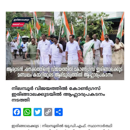
നിലമ്പൂർ വിജയത്തിൽ കോൺഗ്രസ്
ഇരിങ്ങാലക്കുടയിൽ ആഹ്ലാദപ്രകടനം
നടത്തി
Facebook
WhatsApp
Twitter
Copy
Share
Link
ഇരിങ്ങാലക്കുട : നിലമ്പൂരിൽ യു.ഡി.എഫ്. സ്ഥാനാർത്ഥി