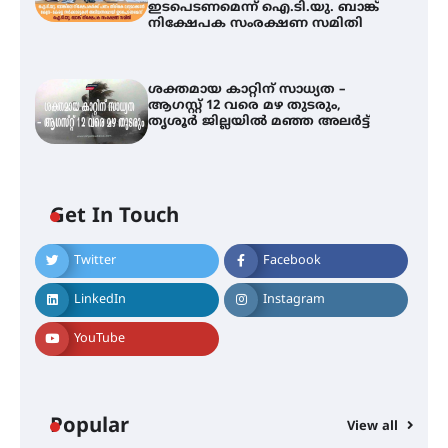
ഇടപെടണമെന്ന് ഐ.ടി.യു. ബാങ്ക്
നിക്ഷേപക സംരക്ഷണ സമിതി
ശക്തമായ കാറ്റിന് സാധ്യത –
ആഗസ്റ്റ് 12 വരെ മഴ തുടരും,
തൃശൂർ ജില്ലയിൽ മഞ്ഞ അലർട്ട്
തിരനോട്ടം ‘അരങ്ങ് 2026’ ഉണർന്നു
Get In Touch
ഐ.ടി.യു. ബാങ്കിലെ
Twitter
Facebook
നിക്ഷേപകർക്ക് പണം തിരികെ
ലഭ്യമാക്കാൻ കേന്ദ്ര-കേരള
LinkedIn
Instagram
സർക്കാരുകൾ അടിയന്തരമായി
ഇടപെടണമെന്ന് ഐ.ടി.യു. ബാങ്ക്
നിക്ഷേപക സംരക്ഷണ സമിതി
YouTube
ശക്തമായ കാറ്റിന് സാധ്യത –
ആഗസ്റ്റ് 12 വരെ മഴ തുടരും,
Popular
തൃശൂർ ജില്ലയിൽ മഞ്ഞ അലർട്ട്
View all