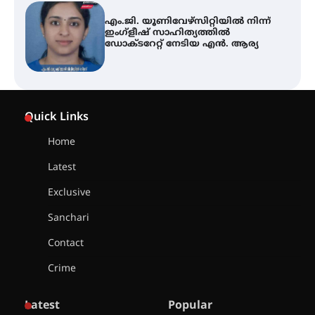
ഇരിങ്ങാലക്കുട – ഗുരുവായൂർ –
താനൂർ റെയിൽപാത
യാഥാർത്ഥ്യമാകുന്നു
Quick Links
തിരനോട്ടം ‘അരങ്ങ് 2026’ ഉണർന്നു
Home
Latest
ഐ.ടി.യു. ബാങ്കിലെ
നിക്ഷേപകർക്ക് പണം തിരികെ
Exclusive
ലഭ്യമാക്കാൻ കേന്ദ്ര-കേരള
സർക്കാരുകൾ അടിയന്തരമായി
Sanchari
ഇടപെടണമെന്ന് ഐ.ടി.യു. ബാങ്ക്
നിക്ഷേപക സംരക്ഷണ സമിതി
Contact
Crime
ശക്തമായ കാറ്റിന് സാധ്യത –
ആഗസ്റ്റ് 12 വരെ മഴ തുടരും,
തൃശൂർ ജില്ലയിൽ മഞ്ഞ അലർട്ട്
Latest
Popular