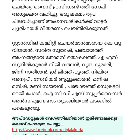
പ്രസിഡൻറ് ജോസ് ജെ ചിറ്റിലപ്പിള്ളി ഉദ്ഘാടനം
ചെയ്തു. വൈസ് പ്രസിഡണ്ട് രതീ ഗോപി
അധ്യക്ഷത വഹിച്ചു. ഒരു ലക്ഷം രൂപ
ചിലവഴിച്ചാണ് അംഗനവാടികൾക്ക് വാട്ടർ
പ്യൂരിഫയർ വിതരണം ചെയ്തിരിക്കുന്നത്
സ്റ്റാൻഡിങ് കമ്മിറ്റി ചെയർമാൻമാരായ കെ യു
വിജയൻ, സരിത സുരേഷ്, പഞ്ചായത്ത്
അംഗങ്ങളായ തോമസ്‌ തൊകലത്ത്, എ എസ്
സുനിൽകുമാർ നിജി വത്സൻ, വൃന്ദ കുമാരി,
ജിനി സതീശൻ, ശ്രീജിത്ത് പട്ടത്ത്, നിഖിത
അനുപ് , സേവിയർ ആളുക്കാരൻ, മനീഷ
മനീഷ്, മണി സജയൻ , പഞ്ചായത്ത് സെക്രട്ടറി
റെജി പോൾ, ഐ സി ഡി എസ് സൂപ്പർവൈസർ
അൻസ എബ്രഹാം തുടങ്ങിയവർ ചടങ്ങിൽ
പങ്കെടുത്തു.
അപ്ഡേറ്റുകൾ വേഗത്തിലറിയാൻ ഇരിങ്ങാലക്കുട
ലൈവ് ഫോളോ ചെയ്യൂ …
https://www.facebook.com/irinjalakuda