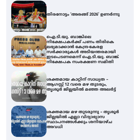
ഐ.ടി.യു. ബാങ്കിലെ
നിക്ഷേപകർക്ക് പണം തിരികെ
ലഭ്യമാക്കാൻ കേന്ദ്ര-കേരള
സർക്കാരുകൾ അടിയന്തരമായി
ഇടപെടണമെന്ന് ഐ.ടി.യു. ബാങ്ക്
നിക്ഷേപക സംരക്ഷണ സമിതി
ശക്തമായ കാറ്റിന് സാധ്യത –
ആഗസ്റ്റ് 12 വരെ മഴ തുടരും,
തൃശൂർ ജില്ലയിൽ മഞ്ഞ അലർട്ട്
ശക്തമായ മഴ തുടരുന്നു – തൃശൂർ
ജില്ലയിൽ എല്ലാ വിദ്യാഭ്യാസ
സ്ഥാപനങ്ങൾക്കും ശനിയാഴ്ച
അവധി
എം.ജി. യൂണിവേഴ്‌സിറ്റിയിൽ നിന്ന്
ഇംഗ്ളീഷ് സാഹിത്യത്തിൽ
ഡോക്ടറേറ്റ് നേടിയ എൻ. ആര്യ