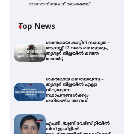
അസോസിയേഷന് തുടക്കമായി
Top News
ശക്തമായ കാറ്റിന് സാധ്യത –
ആഗസ്റ്റ് 12 വരെ മഴ തുടരും,
തൃശൂർ ജില്ലയിൽ മഞ്ഞ
അലർട്ട്
ശക്തമായ മഴ തുടരുന്നു –
തൃശൂർ ജില്ലയിൽ എല്ലാ
വിദ്യാഭ്യാസ
സ്ഥാപനങ്ങൾക്കും
ശനിയാഴ്ച അവധി
എം.ജി. യൂണിവേഴ്‌സിറ്റിയിൽ
നിന്ന് ഇംഗ്ളീഷ്