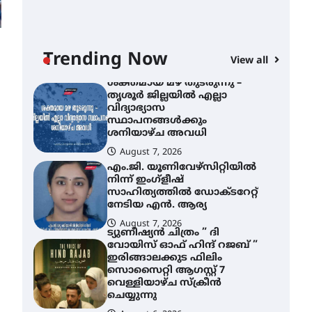
ശക്തമായ കാറ്റിന് സാധ്യത –
ആഗസ്റ്റ് 12 വരെ മഴ തുടരും,
തൃശൂർ ജില്ലയിൽ മഞ്ഞ
അലർട്ട്
Trending Now
View all
August 8, 2026
ശക്തമായ മഴ തുടരുന്നു –
തൃശൂർ ജില്ലയിൽ എല്ലാ
വിദ്യാഭ്യാസ
സ്ഥാപനങ്ങൾക്കും
ശനിയാഴ്ച അവധി
”
August 7, 2026
എം.ജി. യൂണിവേഴ്‌സിറ്റിയിൽ
നിന്ന് ഇംഗ്ളീഷ്
സാഹിത്യത്തിൽ ഡോക്ടറേറ്റ്
നേടിയ എൻ. ആര്യ
August 7, 2026
ട്യുണീഷ്യൻ ചിത്രം ” ദി
വോയിസ് ഓഫ് ഹിന്ദ് റജബ് ”
ഇരിങ്ങാലക്കുട ഫിലിം
സൊസൈറ്റി ആഗസ്റ്റ് 7
വെള്ളിയാഴ്ച സ്‌ക്രീൻ
ചെയ്യുന്നു