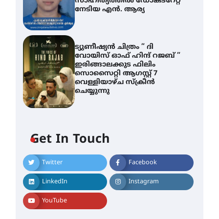
സാഹിത്യത്തിൽ ഡോക്ടറേറ്റ്
നേടിയ എൻ. ആര്യ
ട്യുണീഷ്യൻ ചിത്രം ” ദി
വോയിസ് ഓഫ് ഹിന്ദ് റജബ് ”
ഇരിങ്ങാലക്കുട ഫിലിം
സൊസൈറ്റി ആഗസ്റ്റ് 7
വെള്ളിയാഴ്ച സ്‌ക്രീൻ
ചെയ്യുന്നു
Get In Touch
Twitter
Facebook
ശക്തമായ മഴ തുടരുന്നു –
തൃശൂർ ജില്ലയിൽ എല്ലാ
LinkedIn
Instagram
വിദ്യാഭ്യാസ
സ്ഥാപനങ്ങൾക്കും
YouTube
ശനിയാഴ്ച അവധി
August 7, 2026