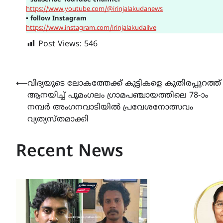
▪
subscribe YouTube channel
https://www.youtube.com/@irinjalakudanews
▪
follow Instagram
https://www.instagram.com/irinjalakudalive
Post Views:
546
Post
⟵
വിദ്യയുടെ ലോകത്തേക്ക് കുട്ടികളെ കുതിരപ്പുറത്ത്
ആനയിച്ച് പൂമംഗലം ഗ്രാമപഞ്ചായത്തിലെ 78-ാം
navigation
നമ്പർ അംഗനവാടിയിൽ പ്രവേശനോത്സവം
വ്യത്യസ്തമാക്കി
Recent News