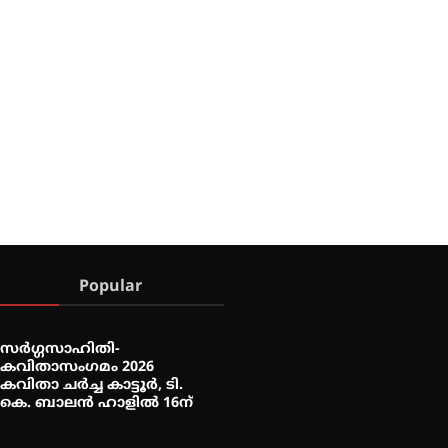
Popular
സർഗ്ഗസാഹിതി-
കവിതാസംഗമം 2026
കവിതാ ചർച്ച കാട്ടൂർ, ടി.
കെ. ബാലൻ ഹാളിൽ 16ന്