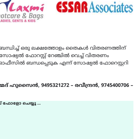
ുബന്ധിച്ച് ഒരു ലക്ഷത്തോളം തൈകൾ വിതരണത്തിന്
ി സോഷ്യൽ ഫോറസ്റ്റ് റേഞ്ചിൽ വെച്ച് വിതരണം
റ് ഓഫീസിൽ ബന്ധപ്പെടുക എന്ന് സോഷ്യൽ ഫോറെസ്റ്ററി
്മദ് ഹുസൈൻ, 9495321272 – രവീന്ദ്രൻ, 9745400706 –
് ഫോളോ ചെയ്യൂ …