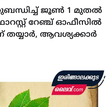
ുബന്ധിച്ച് ജൂൺ 1 മുതൽ
റസ്റ്റ് റേഞ്ച് ഓഫീസിൽ
തയ്യാർ, ആവശ്യക്കാർ