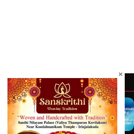
×
Quick Links
Latest
Home
Latest
Exclusive
Sanchari