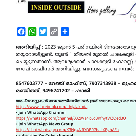
Facebook
WhatsApp
Twitter
Copy
Share
Link
അറിയിപ്പ് :
2023 ജൂൺ 5 പരിസ്ഥിതി ദിനത്തോടന
തയ്യാറായിട്ടുണ്ട്. ജൂൺ 1 തീയതി മുതൽ ചാലക്കുട
ചെയ്യുന്നതാണ്. ആവശ്യക്കാർ ചാലക്കുടി ഫോറസ്റ്
റേഞ്ച് ഓഫീസർ അറിയിച്ചു. ബന്ധപ്പെടേണ്ട നമ്പർ:
8547603777 – റേഞ്ച് ഓഫീസ്, 7907313938 – മുഹമ
രഞ്ജിത്ത്, 9496241202 – ഷാജി
.
അപ്ഡേറ്റുകൾ വേഗത്തിലറിയാൻ ഇരിങ്ങാലക്കുട ലൈവ
https://www.facebook.com/irinjalakuda
▪
join WhatsApp Channel
https://whatsapp.com/channel/0029Va4ic6cBKfhytWZQed3O
▪
join WhatsApp News Group
https://chat.whatsapp.com/K3Ng4NRYDBR7baLXByhAEa