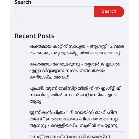
Search
Search
Recent Posts
ശക്തമായ കാറ്റിന് സാധ്യത – ആഗസ്റ്റ് 12 വരെ
മഴ തുടരും, തൃശൂർ ജില്ലയിൽ മഞ്ഞ അലർട്ട്
ശക്തമായ മഴ തുടരുന്നു – തൃശൂർ ജില്ലയിൽ
എല്ലാ വിദ്യാഭ്യാസ സ്ഥാപനങ്ങൾക്കും
ശനിയാഴ്ച അവധി
എം.ജി. യൂണിവേഴ്‌സിറ്റിയിൽ നിന്ന് ഇംഗ്ളീഷ്
സാഹിത്യത്തിൽ ഡോക്ടറേറ്റ് നേടിയ എൻ.
ആര്യ
ട്യുണീഷ്യൻ ചിത്രം ” ദി വോയിസ് ഓഫ് ഹിന്ദ്
റജബ് ” ഇരിങ്ങാലക്കുട ഫിലിം സൊസൈറ്റി
ആഗസ്റ്റ് 7 വെള്ളിയാഴ്ച സ്‌ക്രീൻ ചെയ്യുന്നു
സെന്റ് ജോസഫ്സ് കോളജ് കോമേഴ്‌സ്